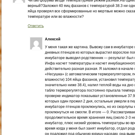
Читаю форумы везде температурный режим разный.На одних 3
верный?Заложил 40 яиц фазанов с температурой 38.3 ни од
яйца проверял все сформированные но мертвые можно сказат
температуре или во влажности?
Ответить
Алексей
У меня такая же картина. Вывожу сам в инкубаторе 
дневных птенцов из которых вырастил взрослое пого
инкубаторе выводил родственник — результат был
Инфа насчет температуры и насчет инкубационного 
действительно разная разная. Я заложил в начале 
«Несушка» (с автоматическим терморегулятором, 
влажности) 104 яйца фазанов, установил температур
значительно ниже 38.4), налил теплой воды на дно 
табло терморегулятора постоянно прыгала температу
проверке индикатор показывал установленные 37.9.
которых один прожил 2 дня, остальные умерли в пе
инкубаторе птенцов проклюнулись, но из скорлупы 
проклюнуться не смогли. В итоге — 0. Рассматрива
продолжительное время хранения яиц (около 2-3 не
инкубатор, плюс низкий уровень температуры во вре
время когда у меня был занят инкубатор, отдал род
он подложил под обычную курицу-наседку. она выве