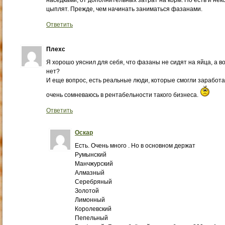
наседками, от дополнительных затрат на корм. Но есть и н
цыплят. Прежде, чем начинать заниматься фазанами.
Ответить
Плехс
Я хорошо уяснил для себя, что фазаны не сидят на яйца, а в
нет?
И еще вопрос, есть реальные люди, которые смогли заработ
очень сомневаюсь в рентабельности такого бизнеса.
Ответить
Оскар
Есть. Очень много . Но в основном держат
Румынский
Манчжурский
Алмазный
Серебряный
Золотой
Лимонный
Королевский
Пепельный