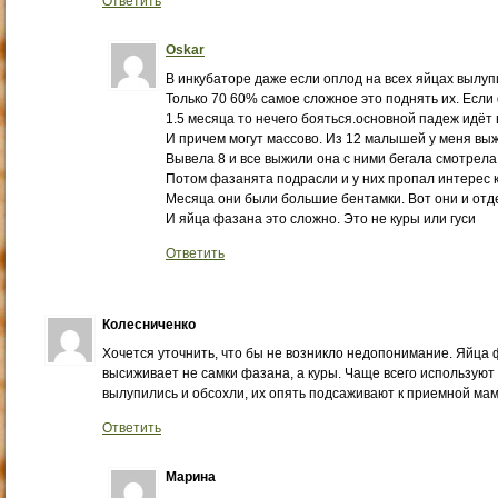
Ответить
Oskar
В инкубаторе даже если оплод на всех яйцах вылуп
Только 70 60% самое сложное это поднять их. Есл
1.5 месяца то нечего бояться.основной падеж идёт в
И причем могут массово. Из 12 малышей у меня вы
Вывела 8 и все выжили она с ними бегала смотрела
Потом фазанята подрасли и у них пропал интерес к 
Месяца они были большие бентамки. Вот они и отде
И яйца фазана это сложно. Это не куры или гуси
Ответить
Колесниченко
Хочется уточнить, что бы не возникло недопонимание. Яйца
высиживает не самки фазана, а куры. Чаще всего используют к
вылупились и обсохли, их опять подсаживают к приемной мам
Ответить
Марина