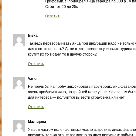
Грифовый. Я приобрёл яйца серебра по 800 р . А п
Стоит от 20 до 25к
Ответить
Iriska
Так ведь переворачивать яйца при инкубации надо не только у
для кого-то новость? Даже в естественных условиях, курица п
крутит их то в одну, то в другую сторону.
Ответить
Vano
Не прочь бы на пробу инкубировать пару-тройку яиц фазанов
очень проблематично, по крайней мере у нас. К фазанам бы з
для интереса — получится вывести страусенка или нет.
Ответить
Мальцева
У нас в чистом поле частенько можно встретить диких фазано
приучить, только это не возможно по двум причинам: поймать