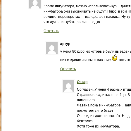
Кроме инкубатора, можно использовать кур. Единств
инкубатора они высиживать не будут. Плюс, в том ч
режиме, переворотах — все сделает наседка. Ну тут
что лучше инкубатор или наседка.
Ответить
артур
у меня 80 курочек которые были выведены
них садились на высиживание
так что
Ответить
Оскар
Согласен. У меня 4 разных птиц
Страшного садиться на яйца. В 
лимонного
Фазана пока в инкубаторе . Па
посмотреть что будет
Она сидит даже не встаёт. Не д
бентамка.
Хотя тоже из инкубатора.