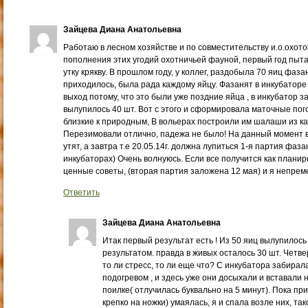
Зайцева Диана Анатольевна
Работаю в лесном хозяйстве и по совместительству и.о.охотов
пополнения этих угодий охотничьей фауной, первый год пыт
утку крякву. В прошлом году, у коллег, раздобыла 70 яиц фаза
приходилось, была рада каждому яйцу. Фазанят в инкубаторе
выход потому, что это были уже поздние яйца , в инкубатор з
вылупилось 40 шт. Вот с этого и сформировала маточные пог
близкие к природным, В вольерах построили им шалаши из к
Перезимовали отлично, падежа не было! На данный момент 
утят, а завтра т.е 20.05.14г. должна лупиться 1-я партия фаза
инкубаторах) Очень волнуюсь. Если все получится как планир
ценные советы, (вторая партия заложена 12 мая) и я непре
Ответить
Зайцева Диана Анатольевна
Итак первый результат есть ! Из 50 яиц вылупилось
результатом. правда в живых осталось 30 шт. Четве
то ли стресс, то ли еще что? С инкубатора забирал
подогревом , и здесь уже они досыхали и вставали н
поилке( отлучилась буквально на 5 минут). Пока при
крепко на ножки) умаялась, я и спала возле них, та