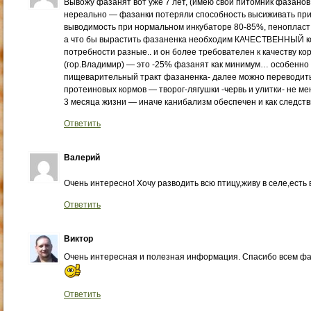
Вывожу фазанят вот уже 7 лет, (имею свой питомник фазанов 
нереально — фазанки потеряли способность высиживать пр
выводимость при нормальном инкубаторе 80-85%, пенопласт 
а что бы вырастить фазаненка необходим КАЧЕСТВЕННЫЙ ко
потребности разные.. и он более требователен к качеству ко
(гор.Владимир) — это -25% фазанят как минимум… особенно
пищеварительный тракт фазаненка- далее можно переводить
протеиновых кормов — творог-лягушки -червь и улитки- не м
3 месяца жизни — иначе канибализм обеспечен и как следст
Ответить
Валерий
Очень интересно! Хочу разводить всю птицу,живу в селе,есть
Ответить
Виктор
Очень интересная и полезная информация. Спасибо всем фаз
Ответить