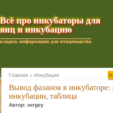
Всё про инкубаторы для
яиц и инкубацию
кладезь информации для птицеводства
Добавить текущую стра
Главная »
Инкубация
Пр
Вывод фазанов в инкубаторе:
инкубации, таблица
Автор: sergey