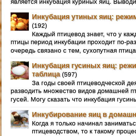
является инкубация куриных яиц. Выводи
Инкубация утиных яиц: режим
(192)
Каждый птицевод знает, что у ка
птицы период инкубации проходит по-раз
очередь связано с тем, сухопутная птица
Инкубация гусиных яиц: режи
таблица
(597)
За годы своей птицеводческой де
разводить множество видов домашней пт
гусей. Могу сказать что инкубация гусин
Инкубирование яиц в домашн
Когда я только начинал занимат
птицеводством, то к такому проце