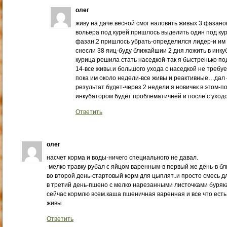
олег
живу на даче.весной смог наловить живых 3 фазанов
вольера под курей.пришлось выделить один под куре
фазан.2 пришлось убрать-определился лидер-и им 
снесли 38 яиц-буду ближайшии 2 дня ложить в инку
курица решила стать наседкой-так я быстренько п
14-все живы.и большого ухода с наседкой не требу
пока им около недели-все живы и реактивные…дал 
результат будет-через 2 недели.я новичек в этом-
инкубатором будет проблематичней и после с ухо
Ответить
олег
насчет корма и воды-ничего специального не давал.
-мелко травку рубал с яйцом варенным-в первый же день-в бл
во второй день-стартовый корм для цыплят..и просто смесь дл
в третий день-пшено с мелко нарезанными листочками буряк
сейчас кормлю всем.каша пшеничная варенная и все что ест
живы
Ответить