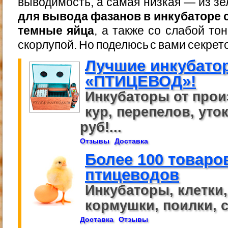
выводимость, а самая низкая — из з
для вывода фазанов в инкубаторе
темные яйца
, а также со слабой то
скорлупой. Но поделюсь с вами секрет
Лучшие инкубато
«ПТИЦЕВОД»!
Инкубаторы от прои
кур, перепелов, уток
руб!...
Отзывы
Доставка
Более 100 товаро
птицеводов
Инкубаторы, клетки
кормушки, поилки, се
Доставка
Отзывы