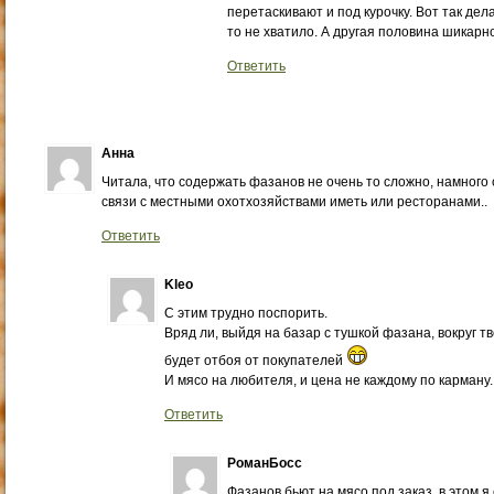
перетаскивают и под курочку. Вот так дел
то не хватило. А другая половина шикарн
Ответить
Анна
Читала, что содержать фазанов не очень то сложно, намного
связи с местными охотхозяйствами иметь или ресторанами..
Ответить
Kleo
С этим трудно поспорить.
Вряд ли, выйдя на базар с тушкой фазана, вокруг т
будет отбоя от покупателей
И мясо на любителя, и цена не каждому по карману.
Ответить
РоманБосс
Фазанов бьют на мясо под заказ, в этом я 