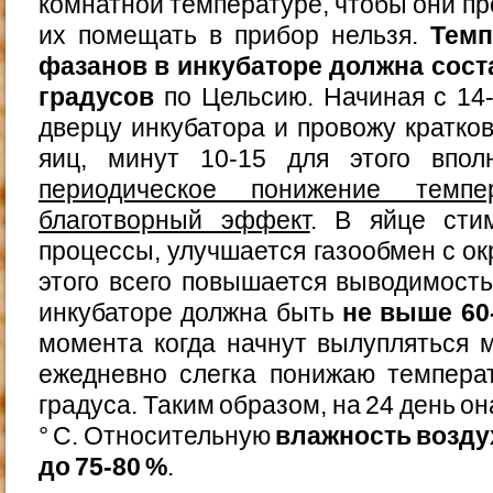
комнатной температуре, чтобы они п
их помещать в прибор нельзя.
Темп
фазанов в инкубаторе должна сост
градусов
по Цельсию. Начиная с 14
дверцу инкубатора и провожу кратк
яиц, минут 10-15 для этого впол
периодическое понижение темп
благотворный эффект
. В яйце сти
процессы, улучшается газообмен с ок
этого всего повышается выводимость
инкубаторе должна быть
не выше 60
момента когда начнут вылупляться 
ежедневно слегка понижаю темпера
градуса. Таким образом, на 24 день он
° С. Относительную
влажность возду
до 75-80 %
.