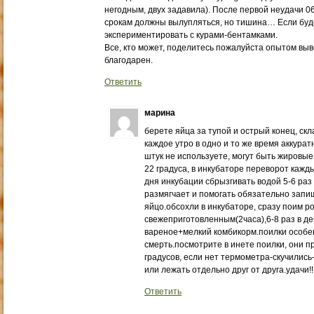
негодным, двух задавила). После первой неудачи 0
срокам должны вылупляться, но тишина… Если буде
экспериментировать с курами-бентамками.
Все, кто может, поделитесь пожалуйста опытом выв
благодарен.
Ответить
марина
берете яйца за тупой и острый конец, ск
каждое утро в одно и то же время аккура
штук не используете, могут быть жировые
22 градуса, в инкубаторе переворот кажды
дня инкубации сбрызгивать водой 5-6 раз 
размягчает и помогать обязательно запи
яйцо.обсохли в инкубаторе, сразу поим 
свежеприготовленным(2часа),6-8 раз в де
вареное+мелкий комбикорм.поилки особе
смерть.посмотрите в инете поилки, они 
градусов, если нет термометра-скучились
или лежать отдельно друг от друга.удачи!!!!!!!!
Ответить