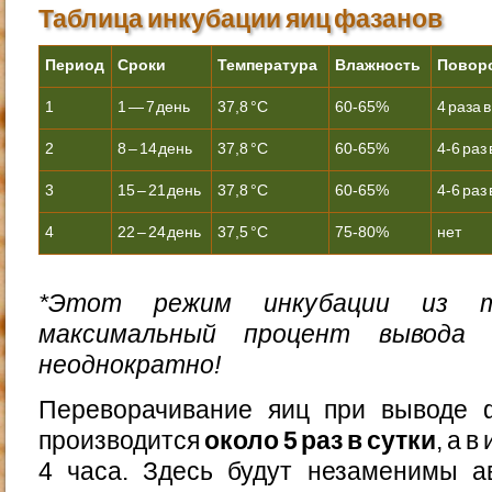
Таблица инкубации яиц фазанов
Период
Сроки
Температура
Влажность
Повор
1
1 — 7 день
37,8 °С
60-65%
4 раза в
2
8 – 14 день
37,8 °С
60-65%
4-6 раз 
3
15 – 21 день
37,8 °С
60-65%
4-6 раз 
4
22 – 24 день
37,5 °С
75-80%
нет
*Этот режим инкубации из 
максимальный процент вывода 
неоднократно!
Переворачивание яиц при выводе 
производится
около 5 раз в сутки
, а 
4 часа. Здесь будут незаменимы а