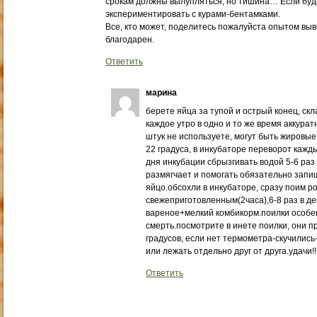
срокам должны вылупляться, но тишина… Если буде
экспериментировать с курами-бентамками.
Все, кто может, поделитесь пожалуйста опытом выв
благодарен.
Ответить
марина
берете яйца за тупой и острый конец, ск
каждое утро в одно и то же время аккура
штук не используете, могут быть жировые
22 градуса, в инкубаторе переворот кажды
дня инкубации сбрызгивать водой 5-6 раз 
размягчает и помогать обязательно запи
яйцо.обсохли в инкубаторе, сразу поим 
свежеприготовленным(2часа),6-8 раз в де
вареное+мелкий комбикорм.поилки особе
смерть.посмотрите в инете поилки, они 
градусов, если нет термометра-скучились
или лежать отдельно друг от друга.удачи!!!!!!!!
Ответить