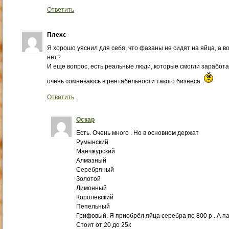
Ответить
Плехс
Я хорошо уяснил для себя, что фазаны не сидят на яйца, а в
нет?
И еще вопрос, есть реальные люди, которые смогли заработ
очень сомневаюсь в рентабельности такого бизнеса.
Ответить
Оскар
Есть. Очень много . Но в основном держат
Румынский
Манчжурский
Алмазный
Серебряный
Золотой
Лимонный
Королевский
Пепельный
Грифовый. Я приобрёл яйца серебра по 800 р . А п
Стоит от 20 до 25к