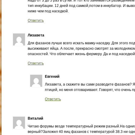
надо от 3 до 5 раз в сутки. И тот кто занимается разведени
тип инкубации. 12 дней под самкой,потом в инкубатор. И выв
ниже чем под наседкой.
Ответить
Лизавета
Для фазанов лучше всего искать мамку-наседку. Для этого по
высиживают яйца. А после, прекрасно смотрят за молодняком
опасностей. Что облегчает жизнь фермеру. Да и под наседко
Ответить
Евгений
Лизавета, а скажите вы сами разводите фазанов? Я
птицей, но меня отговаривают. Говорят, что очень 
Ответить
Виталий
Читаю форумы везде температурный режим разный.На одних 3
верный?Заложил 40 яиц фазанов с температурой 38.3 ни од