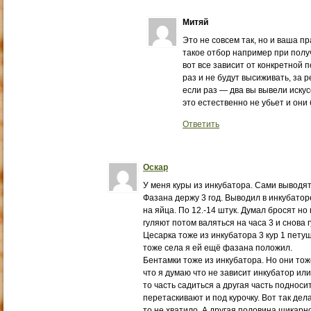
Митяй
Это не совсем так, но и ваша пр
такое отбор например при получ
вот все зависит от конкретной 
раз и не будут высиживать, за 
если раз — два вы вывели искус
это естественно не убьет и они 
Ответить
Оскар
У меня куры из инкубатора. Сами выводят
Фазана держу 3 год. Выводил в инкубаторе
на яйца. По 12.-14 штук. Думал бросят но 
гуляют потом валяться на часа 3 и снова 
Цесарка тоже из инкубатора 3 кур 1 петуш
тоже села я ей ещё фазана положил.
Бентамки тоже из инкубатора. Но они тоже
что я думаю что не зависит инкубатор или
то часть садиться а другая часть подноси
перетаскивают и под курочку. Вот так дел
то не хватило. А другая половина шикарн