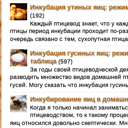
Инкубация утиных яиц: режим
(192)
Каждый птицевод знает, что у ка
птицы период инкубации проходит по-раз
очередь связано с тем, сухопутная птица
Инкубация гусиных яиц: режи
таблица
(597)
За годы своей птицеводческой де
разводить множество видов домашней пт
гусей. Могу сказать что инкубация гусин
Инкубирование яиц в домашн
Когда я только начинал занимат
птицеводством, то к такому проце
яиц относился довольно скептически. Мне