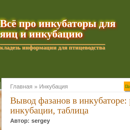
Всё про инкубаторы для
яиц и инкубацию
кладезь информации для птицеводства
Добавить текущую стра
Главная »
Инкубация
Пр
Вывод фазанов в инкубаторе:
инкубации, таблица
Автор: sergey