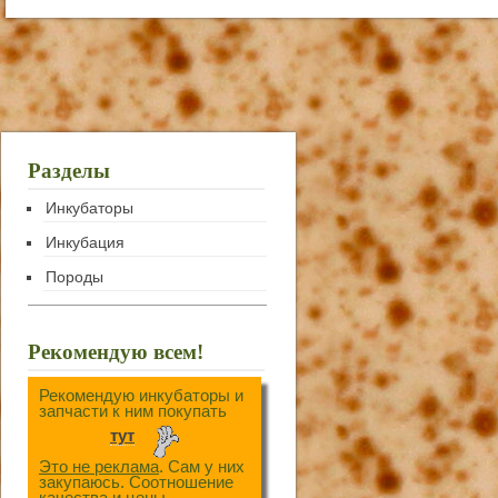
Разделы
Инкубаторы
Инкубация
Породы
Рекомендую всем!
Рекомендую инкубаторы и
запчасти к ним покупать
тут
Это не реклама
. Сам у них
закупаюсь. Соотношение