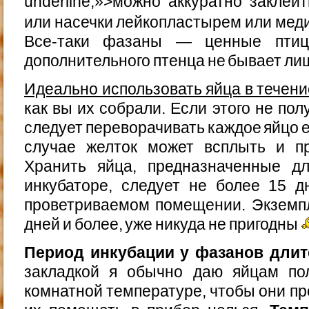
underline;»>можно аккуратно закле
или насечки лейкопластырем или мед
Все-таки фазаны — ценные птиц
дополнительного птенца не бывает ли
Идеально использовать яйца в течени
как вы их собрали. Если этого не по
следует переворачивать каждое яйцо 
случае желток может всплыть и пр
Хранить яйца, предназначенные д
инкубаторе, следует не более 15 
проветриваемом помещении. Экземп
дней и более, уже никуда не пригодны
Период инкубации у фазанов длитс
закладкой я обычно даю яйцам по
комнатной температуре, чтобы они п