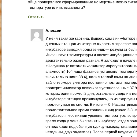
яйца проверял все сформированные но мертвые можно сказат
температуре или во влажности?
Ответить
Алексей
У меня такая же картина. Вывожу сам в инкубаторе 
дневных птенцов из которых вырастил взрослое пого
инкубаторе выводил родственник — результат был
Инфа насчет температуры и насчет инкубационного 
действительно разная разная. Я заложил в начале 
«Несушка» (с автоматическим терморегулятором, 
влажности) 104 яйца фазанов, установил температур
значительно ниже 38.4), налил теплой воды на дно 
табло терморегулятора постоянно прыгала температу
проверке индикатор показывал установленные 37.9.
которых один прожил 2 дня, остальные умерли в пе
инкубаторе птенцов проклюнулись, но из скорлупы 
проклюнуться не смогли. В итоге — 0. Рассматрива
продолжительное время хранения яиц (около 2-3 не
инкубатор, плюс низкий уровень температуры во вре
время когда у меня был занят инкубатор, отдал род
он подложил под обычную курицу-наседку. она выве
негодным, двух задавила). После первой неудачи 0