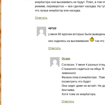
инкубатора они высиживать не будут. Плюс, в том ч
режиме, переворотах — все сделает наседка. Ну тут
что лучше инкубатор или наседка.
Ответить
артур
у меня 80 курочек которые были выведены
них садились на высиживание
так что
Ответить
Оскар
Согласен. У меня 4 разных птиц
Страшного садиться на яйца. В 
лимонного
Фазана пока в инкубаторе . Па
посмотреть что будет
Она сидит даже не встаёт. Не д
бентамка.
Хотя тоже из инкубатора.
Ответить