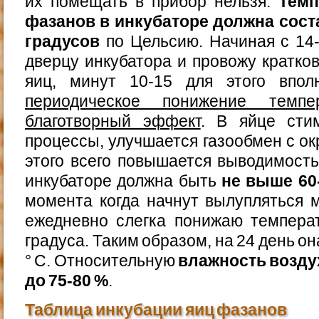
их помещать в прибор нельзя.
Темп
фазанов в инкубаторе должна сост
градусов
по Цельсию. Начиная с 14
дверцу инкубатора и провожу кратк
яиц, минут 10-15 для этого впол
периодическое понижение темп
благотворный эффект
. В яйце сти
процессы, улучшается газообмен с ок
этого всего повышается выводимость
инкубаторе должна быть
не выше 60
момента когда начнут вылупляться 
ежедневно слегка понижаю темпера
градуса. Таким образом, на 24 день он
° С. Относительную
влажность возду
до 75-80 %
.
Таблица инкубации яиц фазанов