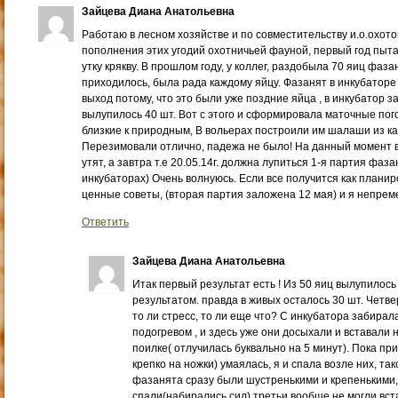
Зайцева Диана Анатольевна
Работаю в лесном хозяйстве и по совместительству и.о.охотов
пополнения этих угодий охотничьей фауной, первый год пыт
утку крякву. В прошлом году, у коллег, раздобыла 70 яиц фаза
приходилось, была рада каждому яйцу. Фазанят в инкубаторе
выход потому, что это были уже поздние яйца , в инкубатор з
вылупилось 40 шт. Вот с этого и сформировала маточные пог
близкие к природным, В вольерах построили им шалаши из к
Перезимовали отлично, падежа не было! На данный момент 
утят, а завтра т.е 20.05.14г. должна лупиться 1-я партия фаза
инкубаторах) Очень волнуюсь. Если все получится как планир
ценные советы, (вторая партия заложена 12 мая) и я непре
Ответить
Зайцева Диана Анатольевна
Итак первый результат есть ! Из 50 яиц вылупилось
результатом. правда в живых осталось 30 шт. Четве
то ли стресс, то ли еще что? С инкубатора забирал
подогревом , и здесь уже они досыхали и вставали н
поилке( отлучилась буквально на 5 минут). Пока при
крепко на ножки) умаялась, я и спала возле них, та
фазанята сразу были шустренькими и крепенькими, 
спали(набирались сил) третьи вообще не могли вста