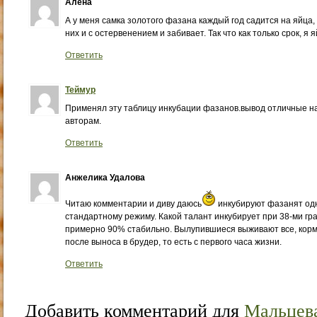
Алена
А у меня самка золотого фазана каждый год садится на яйца,
них и с остервенением и забивает. Так что как только срок, я
Ответить
Теймур
Применял эту таблицу инкубации фазанов.вывод отличные на
авторам.
Ответить
Анжелика Удалова
Читаю комментарии и диву даюсь
инкубируют фазанят одн
стандартному режиму. Какой талант инкубирует при 38-ми гра
примерно 90% стабильно. Вылупившиеся выживают все, кор
после выноса в брудер, то есть с первого часа жизни.
Ответить
Добавить комментарий для
Мальцев