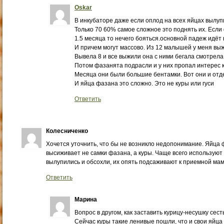
Oskar
В инкубаторе даже если оплод на всех яйцах вылуп
Только 70 60% самое сложное это поднять их. Есл
1.5 месяца то нечего бояться.основной падеж идёт в
И причем могут массово. Из 12 малышей у меня вы
Вывела 8 и все выжили она с ними бегала смотрела
Потом фазанята подрасли и у них пропал интерес к 
Месяца они были большие бентамки. Вот они и отде
И яйца фазана это сложно. Это не куры или гуси
Ответить
Колесниченко
Хочется уточнить, что бы не возникло недопонимание. Яйца
высиживает не самки фазана, а куры. Чаще всего используют к
вылупились и обсохли, их опять подсаживают к приемной мам
Ответить
Марина
Вопрос в другом, как заставить курицу-несушку сест
Сейчас куры такие ленивые пошли, что и свои яйца 