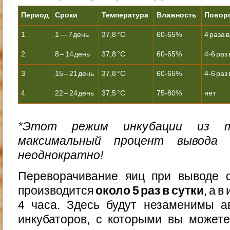
Период
Сроки
Температура
Влажность
Повор
1
1 — 7 день
37,8 °С
60-65%
4 раза в
2
8 – 14 день
37,8 °С
60-65%
4-6 раз 
3
15 – 21 день
37,8 °С
60-65%
4-6 раз 
4
22 – 24 день
37,5 °С
75-80%
нет
*Этот режим инкубации из 
максимальный процент вывода 
неоднократно!
Переворачивание яиц при выводе 
производится
около 5 раз в сутки
, а 
4 часа. Здесь будут незаменимы а
инкубаторов, с которыми вы можете