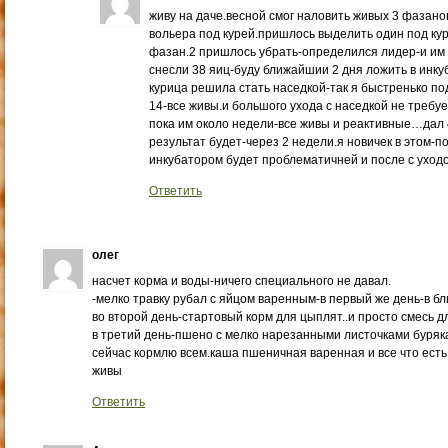
живу на даче.весной смог наловить живых 3 фазанов
вольера под курей.пришлось выделить один под куре
фазан.2 пришлось убрать-определился лидер-и им 
снесли 38 яиц-буду ближайшии 2 дня ложить в инку
курица решила стать наседкой-так я быстренько п
14-все живы.и большого ухода с наседкой не требу
пока им около недели-все живы и реактивные…дал 
результат будет-через 2 недели.я новичек в этом-
инкубатором будет проблематичней и после с ухо
Ответить
олег
насчет корма и воды-ничего специального не давал.
-мелко травку рубал с яйцом варенным-в первый же день-в бл
во второй день-стартовый корм для цыплят..и просто смесь дл
в третий день-пшено с мелко нарезанными листочками буряк
сейчас кормлю всем.каша пшеничная варенная и все что ест
живы
Ответить