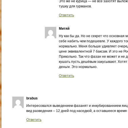
Это же не курица — не все захотят вылож
тушку для гурманов.
Ответить
Митяй
Ну как бы да. Но не секрет что основная
себе набить чем подешевле. У каждого то
нормально. Меня больше удивляет очеред
цене эквивалентной 7 баксам. И это не Ро
Прикольно. Так что фазан не может и не 
кушать пусть дешёвым закусывают. Хотят
деньги. Это нормально.
Ответить
brabus
Интересовался выведением фазанят и инкубированнием яиц
вид разведения – 12 дней под наседкой, а оставшееся время 
Ответить