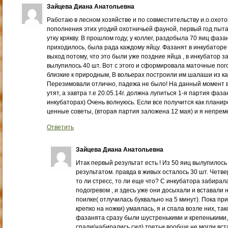
Зайцева Диана Анатольевна
Работаю в лесном хозяйстве и по совместительству и.о.охотов
пополнения этих угодий охотничьей фауной, первый год пыт
утку крякву. В прошлом году, у коллег, раздобыла 70 яиц фаза
приходилось, была рада каждому яйцу. Фазанят в инкубаторе
выход потому, что это были уже поздние яйца , в инкубатор з
вылупилось 40 шт. Вот с этого и сформировала маточные пог
близкие к природным, В вольерах построили им шалаши из к
Перезимовали отлично, падежа не было! На данный момент 
утят, а завтра т.е 20.05.14г. должна лупиться 1-я партия фаза
инкубаторах) Очень волнуюсь. Если все получится как планир
ценные советы, (вторая партия заложена 12 мая) и я непре
Ответить
Зайцева Диана Анатольевна
Итак первый результат есть ! Из 50 яиц вылупилось
результатом. правда в живых осталось 30 шт. Четве
то ли стресс, то ли еще что? С инкубатора забирал
подогревом , и здесь уже они досыхали и вставали н
поилке( отлучилась буквально на 5 минут). Пока при
крепко на ножки) умаялась, я и спала возле них, та
фазанята сразу были шустренькими и крепенькими, 
спали(набирались сил) третьи вообще не могли вста