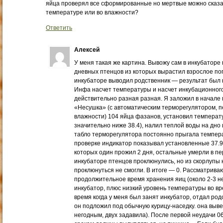
яйца проверял все сформированные но мертвые можно сказат
температуре или во влажности?
Ответить
Алексей
У меня такая же картина. Вывожу сам в инкубаторе 
дневных птенцов из которых вырастил взрослое пого
инкубаторе выводил родственник — результат был
Инфа насчет температуры и насчет инкубационного 
действительно разная разная. Я заложил в начале 
«Несушка» (с автоматическим терморегулятором, 
влажности) 104 яйца фазанов, установил температур
значительно ниже 38.4), налил теплой воды на дно 
табло терморегулятора постоянно прыгала температу
проверке индикатор показывал установленные 37.9.
которых один прожил 2 дня, остальные умерли в пе
инкубаторе птенцов проклюнулись, но из скорлупы 
проклюнуться не смогли. В итоге — 0. Рассматрива
продолжительное время хранения яиц (около 2-3 не
инкубатор, плюс низкий уровень температуры во вре
время когда у меня был занят инкубатор, отдал род
он подложил под обычную курицу-наседку. она выве
негодным, двух задавила). После первой неудачи 0