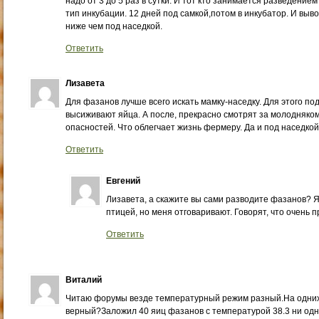
надо от 3 до 5 раз в сутки. И тот кто занимается разведени
тип инкубации. 12 дней под самкой,потом в инкубатор. И выв
ниже чем под наседкой.
Ответить
Лизавета
Для фазанов лучше всего искать мамку-наседку. Для этого по
высиживают яйца. А после, прекрасно смотрят за молодняком
опасностей. Что облегчает жизнь фермеру. Да и под наседко
Ответить
Евгений
Лизавета, а скажите вы сами разводите фазанов? Я
птицей, но меня отговаривают. Говорят, что очень 
Ответить
Виталий
Читаю форумы везде температурный режим разный.На одних 3
верный?Заложил 40 яиц фазанов с температурой 38.3 ни од