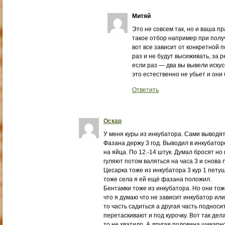
Митяй
Это не совсем так, но и ваша пр
такое отбор например при получ
вот все зависит от конкретной 
раз и не будут высиживать, за 
если раз — два вы вывели искус
это естественно не убьет и они 
Ответить
Оскар
У меня куры из инкубатора. Сами выводят
Фазана держу 3 год. Выводил в инкубаторе
на яйца. По 12.-14 штук. Думал бросят но 
гуляют потом валяться на часа 3 и снова 
Цесарка тоже из инкубатора 3 кур 1 петуш
тоже села я ей ещё фазана положил.
Бентамки тоже из инкубатора. Но они тоже
что я думаю что не зависит инкубатор или
то часть садиться а другая часть подноси
перетаскивают и под курочку. Вот так дел
то не хватило. А другая половина шикарн