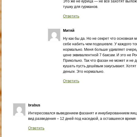
Это же не курица — не все захотят вылож
тушку для гурманов.
Ответить
Митяй
Ну как бы да. Но не секрет что основная
себе набить чем подешевле. У каждого то
нормально. Меня больше удивляет очеред
цене эквивалентной 7 баксам. И это не Ро
Прикольно. Так что фазан не может и не 
кушать пусть дешёвым закусывают. Хотят
деньги. Это нормально.
Ответить
brabus
Интересовался выведением фазанят и инкубированнием яиц
вид разведения – 12 дней под наседкой, а оставшееся время 
Ответить