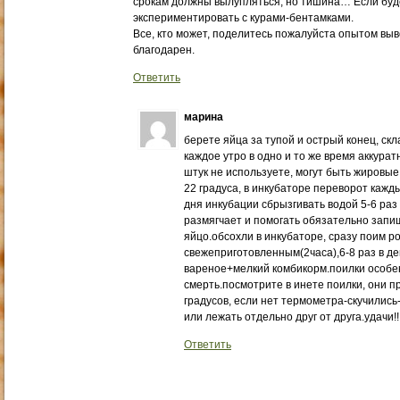
срокам должны вылупляться, но тишина… Если буде
экспериментировать с курами-бентамками.
Все, кто может, поделитесь пожалуйста опытом выв
благодарен.
Ответить
марина
берете яйца за тупой и острый конец, ск
каждое утро в одно и то же время аккура
штук не используете, могут быть жировые
22 градуса, в инкубаторе переворот кажды
дня инкубации сбрызгивать водой 5-6 раз 
размягчает и помогать обязательно запи
яйцо.обсохли в инкубаторе, сразу поим 
свежеприготовленным(2часа),6-8 раз в де
вареное+мелкий комбикорм.поилки особе
смерть.посмотрите в инете поилки, они 
градусов, если нет термометра-скучились
или лежать отдельно друг от друга.удачи!!!!!!!!
Ответить