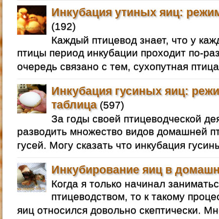
Инкубация утиных яиц: режим
(192)
Каждый птицевод знает, что у ка
птицы период инкубации проходит по-раз
очередь связано с тем, сухопутная птица
Инкубация гусиных яиц: режи
таблица
(597)
За годы своей птицеводческой де
разводить множество видов домашней пт
гусей. Могу сказать что инкубация гусин
Инкубирование яиц в домашн
Когда я только начинал занимат
птицеводством, то к такому проце
яиц относился довольно скептически. Мне