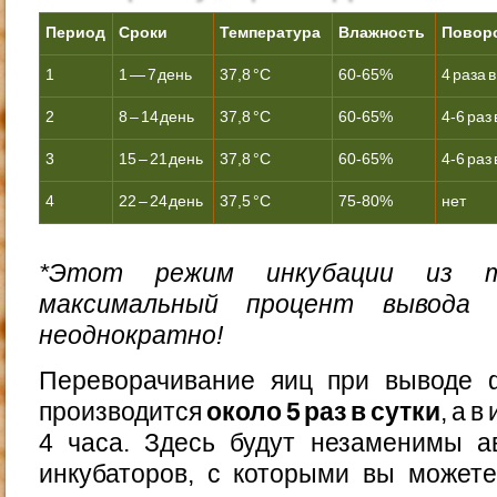
Период
Сроки
Температура
Влажность
Повор
1
1 — 7 день
37,8 °С
60-65%
4 раза в
2
8 – 14 день
37,8 °С
60-65%
4-6 раз 
3
15 – 21 день
37,8 °С
60-65%
4-6 раз 
4
22 – 24 день
37,5 °С
75-80%
нет
*Этот режим инкубации из 
максимальный процент вывода 
неоднократно!
Переворачивание яиц при выводе 
производится
около 5 раз в сутки
, а 
4 часа. Здесь будут незаменимы а
инкубаторов, с которыми вы можете