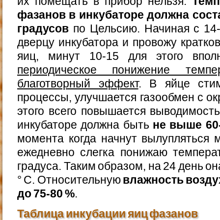
их помещать в прибор нельзя.
Темп
фазанов в инкубаторе должна сост
градусов
по Цельсию. Начиная с 14
дверцу инкубатора и провожу кратк
яиц, минут 10-15 для этого впол
периодическое понижение темп
благотворный эффект
. В яйце сти
процессы, улучшается газообмен с ок
этого всего повышается выводимость
инкубаторе должна быть
не выше 60
момента когда начнут вылупляться 
ежедневно слегка понижаю темпера
градуса. Таким образом, на 24 день он
° С. Относительную
влажность возду
до 75-80 %
.
Таблица инкубации яиц фазанов