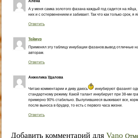
Алена
А у меня самка золотого фазана каждый год садится на яйца,
них и с остервенением и забивает. Так что как только срок, я
Ответить
Теймур
Применял эту таблицу инкубации фазанов.вывод отличные на
авторам.
Ответить
Анжелика Удалова
Читаю комментарии и диву даюсь
инкубируют фазанят одн
стандартному режиму. Какой талант инкубирует при 38-ми гра
примерно 90% стабильно. Вылупившиеся выживают все, кор
после выноса в брудер, то есть с первого часа жизни.
Ответить
Добавить комментарий для
Vano
Отме