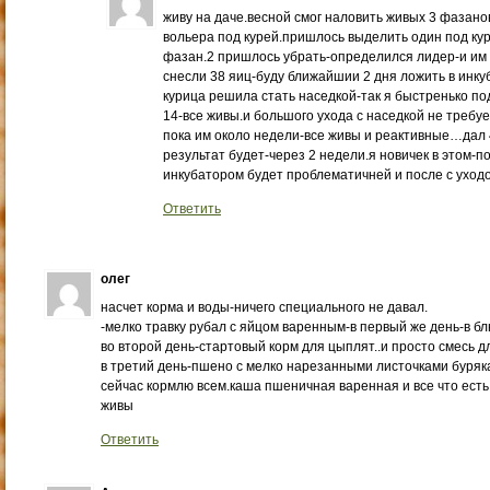
живу на даче.весной смог наловить живых 3 фазанов
вольера под курей.пришлось выделить один под куре
фазан.2 пришлось убрать-определился лидер-и им 
снесли 38 яиц-буду ближайшии 2 дня ложить в инку
курица решила стать наседкой-так я быстренько п
14-все живы.и большого ухода с наседкой не требу
пока им около недели-все живы и реактивные…дал 
результат будет-через 2 недели.я новичек в этом-
инкубатором будет проблематичней и после с ухо
Ответить
олег
насчет корма и воды-ничего специального не давал.
-мелко травку рубал с яйцом варенным-в первый же день-в бл
во второй день-стартовый корм для цыплят..и просто смесь дл
в третий день-пшено с мелко нарезанными листочками буряк
сейчас кормлю всем.каша пшеничная варенная и все что ест
живы
Ответить