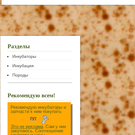
Разделы
Инкубаторы
Инкубация
Породы
Рекомендую всем!
Рекомендую инкубаторы и
запчасти к ним покупать
тут
Это не реклама
. Сам у них
закупаюсь. Соотношение