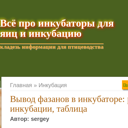
Всё про инкубаторы для
яиц и инкубацию
кладезь информации для птицеводства
Добавить текущую стра
Главная »
Инкубация
Пр
Вывод фазанов в инкубаторе:
инкубации, таблица
Автор: sergey