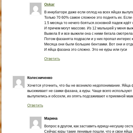
Oskar
В инкубаторе даже если оплод на всех яйцах вылуп
Только 70 60% самое сложное это поднять их. Есл
1.5 месяца то нечего бояться.основной падеж идёт в
И причем могут массово. Из 12 малышей у меня вы
Вывела 8 и все выжили она с ними бегала смотрела
Потом фазанята подрасли и у них пропал интерес к 
Месяца они были большие бентамки. Вот они и отде
И яйца фазана это сложно. Это не куры или гуси
Ответить
Колесниченко
Хочется уточнить, что бы не возникло недопонимание. Яйца
высиживает не самки фазана, а куры. Чаще всего используют к
вылупились и обсохли, их опять подсаживают к приемной мам
Ответить
Марина
Вопрос в другом, как заставить курицу-несушку сест
Сейчас куры такие ленивые пошли, что и свои яйца 