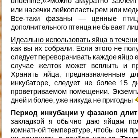
underline;»>можно аккуратно закле
или насечки лейкопластырем или мед
Все-таки фазаны — ценные птиц
дополнительного птенца не бывает ли
Идеально использовать яйца в течени
как вы их собрали. Если этого не по
следует переворачивать каждое яйцо 
случае желток может всплыть и пр
Хранить яйца, предназначенные д
инкубаторе, следует не более 15 
проветриваемом помещении. Экземп
дней и более, уже никуда не пригодны
Период инкубации у фазанов длитс
закладкой я обычно даю яйцам по
комнатной температуре, чтобы они п