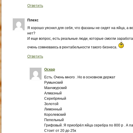
Ответить
Плехс
Я хорошо уяснил для себя, что фазаны не сидят на яйца, а в
нет?
И еще вопрос, есть реальные люди, которые смогли заработ
очень сомневаюсь в рентабельности такого бизнеса.
Ответить
Оскар
Есть. Очень много . Но в основном держат
Румынский
Манчжурский
Алмазный
Серебряный
Золотой
Лимонный
Королевский
Пепельный
Грифовый. Я приобрёл яйца серебра по 800 р . А п
Стоит от 20 до 25к