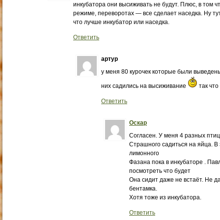
инкубатора они высиживать не будут. Плюс, в том ч
режиме, переворотах — все сделает наседка. Ну тут
что лучше инкубатор или наседка.
Ответить
артур
у меня 80 курочек которые были выведены
них садились на высиживание
так что
Ответить
Оскар
Согласен. У меня 4 разных птиц
Страшного садиться на яйца. В 
лимонного
Фазана пока в инкубаторе . Па
посмотреть что будет
Она сидит даже не встаёт. Не д
бентамка.
Хотя тоже из инкубатора.
Ответить