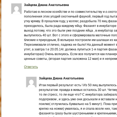
Зайцева Диана Анатольевна
Работаю в лесном хозяйстве и по совместительству и.о.охотов
пополнения этих угодий охотничьей фауной, первый год пыт
утку крякву. В прошлом году, у коллег, раздобыла 70 яиц фаза
приходилось, была рада каждому яйцу. Фазанят в инкубаторе
выход потому, что это были уже поздние яйца , в инкубатор з
вылупилось 40 шт. Вот с этого и сформировала маточные пог
близкие к природным, В вольерах построили им шалаши из к
Перезимовали отлично, падежа не было! На данный момент 
утят, а завтра т.е 20.05.14г. должна лупиться 1-я партия фаза
инкубаторах) Очень волнуюсь. Если все получится как планир
ценные советы, (вторая партия заложена 12 мая) и я непре
Ответить
Зайцева Диана Анатольевна
Итак первый результат есть ! Из 50 яиц вылупилось
результатом. правда в живых осталось 30 шт. Четве
то ли стресс, то ли еще что? С инкубатора забирал
подогревом , и здесь уже они досыхали и вставали н
поилке( отлучилась буквально на 5 минут). Пока при
крепко на ножки) умаялась, я и спала возле них, та
фазанята сразу были шустренькими и крепенькими, 