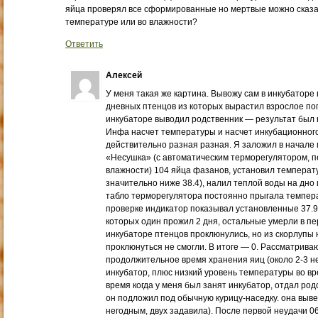
яйца проверял все сформированные но мертвые можно сказат
температуре или во влажности?
Ответить
Алексей
У меня такая же картина. Вывожу сам в инкубаторе 
дневных птенцов из которых вырастил взрослое пого
инкубаторе выводил родственник — результат был
Инфа насчет температуры и насчет инкубационного 
действительно разная разная. Я заложил в начале 
«Несушка» (с автоматическим терморегулятором, 
влажности) 104 яйца фазанов, установил температур
значительно ниже 38.4), налил теплой воды на дно 
табло терморегулятора постоянно прыгала температу
проверке индикатор показывал установленные 37.9.
которых один прожил 2 дня, остальные умерли в пе
инкубаторе птенцов проклюнулись, но из скорлупы 
проклюнуться не смогли. В итоге — 0. Рассматрива
продолжительное время хранения яиц (около 2-3 не
инкубатор, плюс низкий уровень температуры во вре
время когда у меня был занят инкубатор, отдал род
он подложил под обычную курицу-наседку. она выве
негодным, двух задавила). После первой неудачи 0