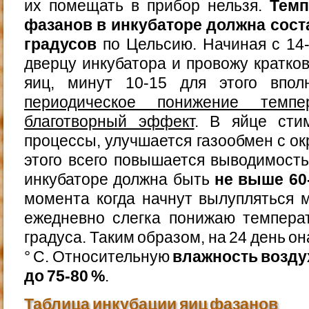
их помещать в прибор нельзя.
Темп
фазанов в инкубаторе должна сост
градусов
по Цельсию. Начиная с 14
дверцу инкубатора и провожу кратк
яиц, минут 10-15 для этого впол
периодическое понижение темп
благотворный эффект
. В яйце сти
процессы, улучшается газообмен с ок
этого всего повышается выводимость
инкубаторе должна быть
не выше 60
момента когда начнут вылупляться 
ежедневно слегка понижаю темпера
градуса. Таким образом, на 24 день он
° С. Относительную
влажность возду
до 75-80 %
.
Таблица инкубации яиц фазанов