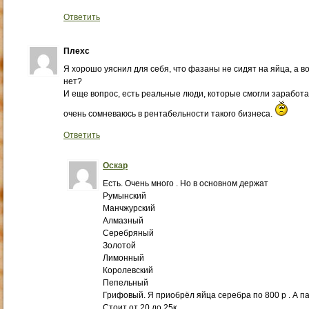
Ответить
Плехс
Я хорошо уяснил для себя, что фазаны не сидят на яйца, а в
нет?
И еще вопрос, есть реальные люди, которые смогли заработ
очень сомневаюсь в рентабельности такого бизнеса.
Ответить
Оскар
Есть. Очень много . Но в основном держат
Румынский
Манчжурский
Алмазный
Серебряный
Золотой
Лимонный
Королевский
Пепельный
Грифовый. Я приобрёл яйца серебра по 800 р . А п
Стоит от 20 до 25к