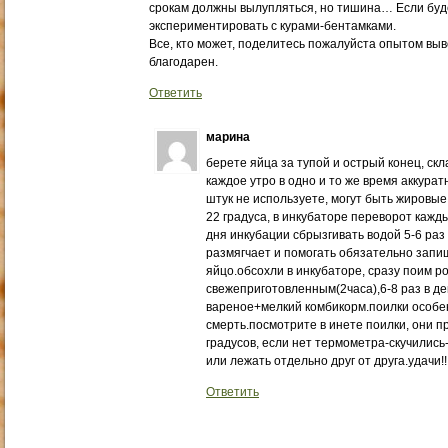
срокам должны вылупляться, но тишина… Если буде
экспериментировать с курами-бентамками.
Все, кто может, поделитесь пожалуйста опытом выв
благодарен.
Ответить
марина
берете яйца за тупой и острый конец, ск
каждое утро в одно и то же время аккура
штук не используете, могут быть жировые
22 градуса, в инкубаторе переворот кажды
дня инкубации сбрызгивать водой 5-6 раз 
размягчает и помогать обязательно запи
яйцо.обсохли в инкубаторе, сразу поим 
свежеприготовленным(2часа),6-8 раз в де
вареное+мелкий комбикорм.поилки особе
смерть.посмотрите в инете поилки, они 
градусов, если нет термометра-скучились
или лежать отдельно друг от друга.удачи!!!!!!!!
Ответить