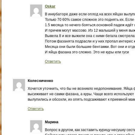
Oskar
В инкубаторе даже если оплод на всех яйцах вылуп
Только 70 60% самое сложное это поднять их. Есл
1.5 месяца то нечего бояться.основной падеж идёт в
И причем могут массово. Из 12 малышей у меня вы
Вывела 8 и все выжили она с ними бегала смотрела
Потом фазанята подрасли и у них пропал интерес к 
Месяца они были большие бентамки. Вот они и отде
И яйца фазана это сложно. Это не куры или гуси
Ответить
Колесниченко
Хочется уточнить, что бы не возникло недопонимание. Яйца
высиживает не самки фазана, а куры. Чаще всего используют к
вылупились и обсохли, их опять подсаживают к приемной мам
Ответить
Марина
Вопрос в другом, как заставить курицу-несушку сест