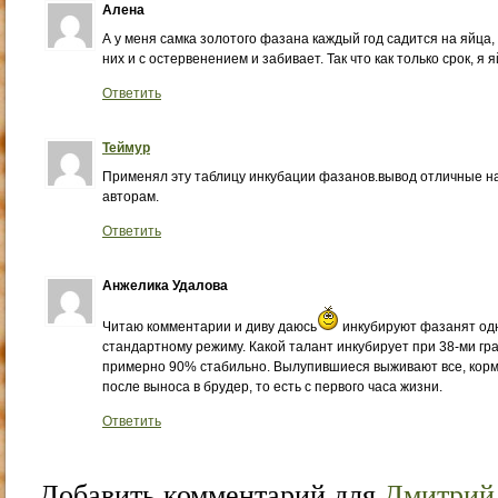
Алена
А у меня самка золотого фазана каждый год садится на яйца,
них и с остервенением и забивает. Так что как только срок, я
Ответить
Теймур
Применял эту таблицу инкубации фазанов.вывод отличные на
авторам.
Ответить
Анжелика Удалова
Читаю комментарии и диву даюсь
инкубируют фазанят одн
стандартному режиму. Какой талант инкубирует при 38-ми гра
примерно 90% стабильно. Вылупившиеся выживают все, кор
после выноса в брудер, то есть с первого часа жизни.
Ответить
Добавить комментарий для
Дмитрий