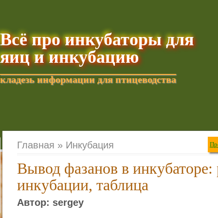
Всё про инкубаторы для
яиц и инкубацию
кладезь информации для птицеводства
Добавить текущую стра
Главная »
Инкубация
Пр
Вывод фазанов в инкубаторе:
инкубации, таблица
Автор: sergey