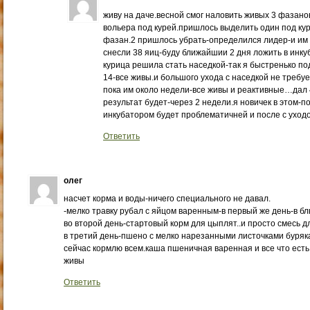
живу на даче.весной смог наловить живых 3 фазанов
вольера под курей.пришлось выделить один под куре
фазан.2 пришлось убрать-определился лидер-и им 
снесли 38 яиц-буду ближайшии 2 дня ложить в инку
курица решила стать наседкой-так я быстренько п
14-все живы.и большого ухода с наседкой не требу
пока им около недели-все живы и реактивные…дал 
результат будет-через 2 недели.я новичек в этом-
инкубатором будет проблематичней и после с ухо
Ответить
олег
насчет корма и воды-ничего специального не давал.
-мелко травку рубал с яйцом варенным-в первый же день-в бл
во второй день-стартовый корм для цыплят..и просто смесь дл
в третий день-пшено с мелко нарезанными листочками буряк
сейчас кормлю всем.каша пшеничная варенная и все что ест
живы
Ответить