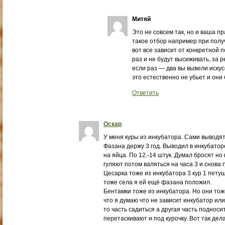
Митяй
Это не совсем так, но и ваша пр
такое отбор например при получ
вот все зависит от конкретной 
раз и не будут высиживать, за 
если раз — два вы вывели искус
это естественно не убьет и они 
Ответить
Оскар
У меня куры из инкубатора. Сами выводят
Фазана держу 3 год. Выводил в инкубаторе
на яйца. По 12.-14 штук. Думал бросят но 
гуляют потом валяться на часа 3 и снова 
Цесарка тоже из инкубатора 3 кур 1 петуш
тоже села я ей ещё фазана положил.
Бентамки тоже из инкубатора. Но они тоже
что я думаю что не зависит инкубатор или
то часть садиться а другая часть подноси
перетаскивают и под курочку. Вот так дел