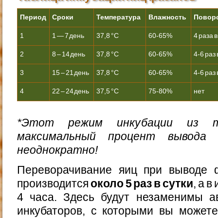
Период
Сроки
Температура
Влажность
Повор
1
1 — 7 день
37,8 °С
60-65%
4 раза в
2
8 – 14 день
37,8 °С
60-65%
4-6 раз 
3
15 – 21 день
37,8 °С
60-65%
4-6 раз 
4
22 – 24 день
37,5 °С
75-80%
нет
*Этот режим инкубации из 
максимальный процент вывода 
неоднократно!
Переворачивание яиц при выводе 
производится
около 5 раз в сутки
, а 
4 часа. Здесь будут незаменимы а
инкубаторов, с которыми вы можете