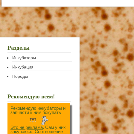
Разделы
Инкубаторы
Инкубация
Породы
Рекомендую всем!
Рекомендую инкубаторы и
запчасти к ним покупать
тут
Это не реклама
. Сам у них
закупаюсь. Соотношение