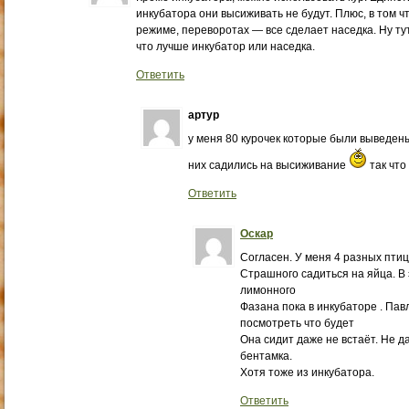
инкубатора они высиживать не будут. Плюс, в том ч
режиме, переворотах — все сделает наседка. Ну тут
что лучше инкубатор или наседка.
Ответить
артур
у меня 80 курочек которые были выведены
них садились на высиживание
так что
Ответить
Оскар
Согласен. У меня 4 разных птиц
Страшного садиться на яйца. В 
лимонного
Фазана пока в инкубаторе . Па
посмотреть что будет
Она сидит даже не встаёт. Не д
бентамка.
Хотя тоже из инкубатора.
Ответить