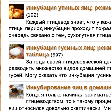
Инкубация утиных яиц: режим
(192)
Каждый птицевод знает, что у ка
птицы период инкубации проходит по-раз
очередь связано с тем, сухопутная птица
Инкубация гусиных яиц: режи
таблица
(597)
За годы своей птицеводческой де
разводить множество видов домашней пт
гусей. Могу сказать что инкубация гусин
Инкубирование яиц в домашн
Когда я только начинал занимат
птицеводством, то к такому проце
яиц относился довольно скептически. Мне