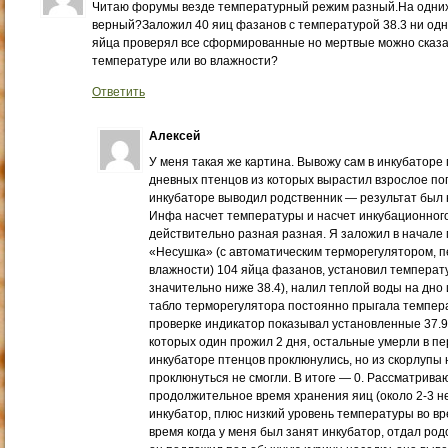
Читаю форумы везде температурный режим разный.На одних 3
верный?Заложил 40 яиц фазанов с температурой 38.3 ни од
яйца проверял все сформированные но мертвые можно сказат
температуре или во влажности?
Ответить
Алексей
У меня такая же картина. Вывожу сам в инкубаторе 
дневных птенцов из которых вырастил взрослое пого
инкубаторе выводил родственник — результат был
Инфа насчет температуры и насчет инкубационного 
действительно разная разная. Я заложил в начале 
«Несушка» (с автоматическим терморегулятором, 
влажности) 104 яйца фазанов, установил температур
значительно ниже 38.4), налил теплой воды на дно 
табло терморегулятора постоянно прыгала температу
проверке индикатор показывал установленные 37.9.
которых один прожил 2 дня, остальные умерли в пе
инкубаторе птенцов проклюнулись, но из скорлупы 
проклюнуться не смогли. В итоге — 0. Рассматрива
продолжительное время хранения яиц (около 2-3 не
инкубатор, плюс низкий уровень температуры во вре
время когда у меня был занят инкубатор, отдал род