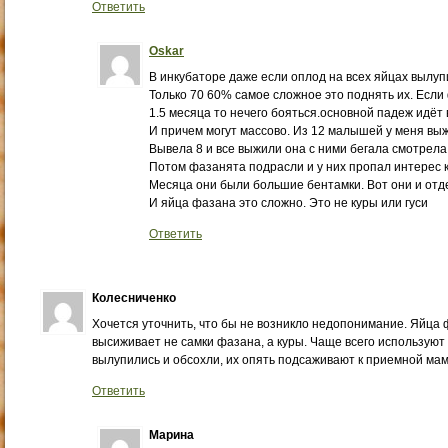
Ответить
Oskar
В инкубаторе даже если оплод на всех яйцах вылуп
Только 70 60% самое сложное это поднять их. Есл
1.5 месяца то нечего бояться.основной падеж идёт в
И причем могут массово. Из 12 малышей у меня вы
Вывела 8 и все выжили она с ними бегала смотрела
Потом фазанята подрасли и у них пропал интерес к 
Месяца они были большие бентамки. Вот они и отде
И яйца фазана это сложно. Это не куры или гуси
Ответить
Колесниченко
Хочется уточнить, что бы не возникло недопонимание. Яйца
высиживает не самки фазана, а куры. Чаще всего используют к
вылупились и обсохли, их опять подсаживают к приемной мам
Ответить
Марина