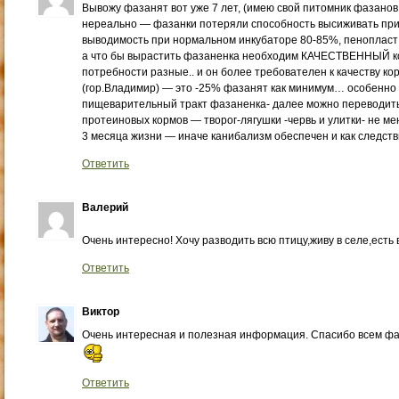
Вывожу фазанят вот уже 7 лет, (имею свой питомник фазанов 
нереально — фазанки потеряли способность высиживать пр
выводимость при нормальном инкубаторе 80-85%, пенопласт 
а что бы вырастить фазаненка необходим КАЧЕСТВЕННЫЙ ко
потребности разные.. и он более требователен к качеству ко
(гор.Владимир) — это -25% фазанят как минимум… особенно
пищеварительный тракт фазаненка- далее можно переводить
протеиновых кормов — творог-лягушки -червь и улитки- не м
3 месяца жизни — иначе канибализм обеспечен и как следст
Ответить
Валерий
Очень интересно! Хочу разводить всю птицу,живу в селе,есть
Ответить
Виктор
Очень интересная и полезная информация. Спасибо всем фаз
Ответить