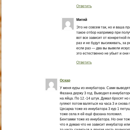
Ответить
Митяй
Это не совсем так, но и ваша пр
такое отбор например при получ
вот все зависит от конкретной 
раз и не будут высиживать, за 
если раз — два вы вывели искус
это естественно не убьет и они 
Ответить
Оскар
У меня куры из инкубатора. Сами выводят
Фазана держу 3 год. Выводил в инкубаторе
на яйца. По 12.-14 штук. Думал бросят но 
гуляют потом валяться на часа 3 и снова 
Цесарка тоже из инкубатора 3 кур 1 петуш
тоже села я ей ещё фазана положил.
Бентамки тоже из инкубатора. Но они тоже
что я думаю что не зависит инкубатор или
то часть садиться а другая часть подноси