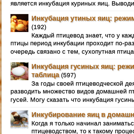
является инкубация куриных яиц. Выводи
Инкубация утиных яиц: режим
(192)
Каждый птицевод знает, что у ка
птицы период инкубации проходит по-раз
очередь связано с тем, сухопутная птица
Инкубация гусиных яиц: режи
таблица
(597)
За годы своей птицеводческой де
разводить множество видов домашней пт
гусей. Могу сказать что инкубация гусин
Инкубирование яиц в домашн
Когда я только начинал занимат
птицеводством, то к такому проце