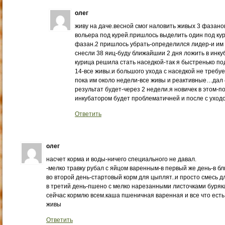
олег
живу на даче.весной смог наловить живых 3 фазанов
вольера под курей.пришлось выделить один под куре
фазан.2 пришлось убрать-определился лидер-и им 
снесли 38 яиц-буду ближайшии 2 дня ложить в инку
курица решила стать наседкой-так я быстренько п
14-все живы.и большого ухода с наседкой не требу
пока им около недели-все живы и реактивные…дал 
результат будет-через 2 недели.я новичек в этом-
инкубатором будет проблематичней и после с ухо
Ответить
олег
насчет корма и воды-ничего специального не давал.
-мелко травку рубал с яйцом варенным-в первый же день-в бл
во второй день-стартовый корм для цыплят..и просто смесь дл
в третий день-пшено с мелко нарезанными листочками буряк
сейчас кормлю всем.каша пшеничная варенная и все что ест
живы
Ответить