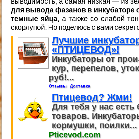
выводимость, а самая низкая — из з
для вывода фазанов в инкубаторе
темные яйца
, а также со слабой то
скорлупой. Но поделюсь с вами секрет
Лучшие инкубато
«ПТИЦЕВОД»!
Инкубаторы от прои
кур, перепелов, уток
руб!...
Отзывы
Доставка
Птицевод? Жми!
Для тебя у нас есть 
товаров. Инкубаторы
кормушки, поилки...
Pticevod.com