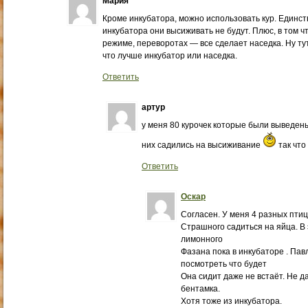
Мария
Кроме инкубатора, можно использовать кур. Единств
инкубатора они высиживать не будут. Плюс, в том ч
режиме, переворотах — все сделает наседка. Ну тут
что лучше инкубатор или наседка.
Ответить
артур
у меня 80 курочек которые были выведены
них садились на высиживание
так что
Ответить
Оскар
Согласен. У меня 4 разных птиц
Страшного садиться на яйца. В 
лимонного
Фазана пока в инкубаторе . Па
посмотреть что будет
Она сидит даже не встаёт. Не д
бентамка.
Хотя тоже из инкубатора.