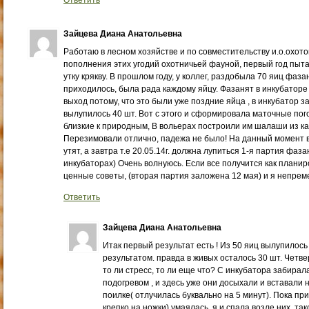
Ответить
Зайцева Диана Анатольевна
Работаю в лесном хозяйстве и по совместительству и.о.охотов
пополнения этих угодий охотничьей фауной, первый год пыт
утку крякву. В прошлом году, у коллег, раздобыла 70 яиц фаза
приходилось, была рада каждому яйцу. Фазанят в инкубаторе
выход потому, что это были уже поздние яйца , в инкубатор з
вылупилось 40 шт. Вот с этого и сформировала маточные пог
близкие к природным, В вольерах построили им шалаши из к
Перезимовали отлично, падежа не было! На данный момент 
утят, а завтра т.е 20.05.14г. должна лупиться 1-я партия фаза
инкубаторах) Очень волнуюсь. Если все получится как планир
ценные советы, (вторая партия заложена 12 мая) и я непре
Ответить
Зайцева Диана Анатольевна
Итак первый результат есть ! Из 50 яиц вылупилось
результатом. правда в живых осталось 30 шт. Четве
то ли стресс, то ли еще что? С инкубатора забирал
подогревом , и здесь уже они досыхали и вставали н
поилке( отлучилась буквально на 5 минут). Пока при
крепко на ножки) умаялась, я и спала возле них, та