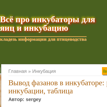
Всё про инкубаторы для
яиц и инкубацию
кладезь информации для птицеводства
Добавить текущую стра
Главная »
Инкубация
Пр
Вывод фазанов в инкубаторе:
инкубации, таблица
Автор: sergey