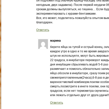
он подложил под обычную курицу-наседку. она выве
негодным, двух задавила). После первой неудачи 0
срокам должны вылупляться, но тишина… Если буде
экспериментировать с курами-бентамками.
Все, кто может, поделитесь пожалуйста опытом выв
благодарен.
Ответить
марина
берете яйца за тупой и острый конец, ск
каждое утро в одно и то же время аккура
штук не используете, могут быть жировые
22 градуса, в инкубаторе переворот кажды
дня инкубации сбрызгивать водой 5-6 раз 
размягчает и помогать обязательно запи
яйцо.обсохли в инкубаторе, сразу поим 
свежеприготовленным(2часа),6-8 раз в де
вареное+мелкий комбикорм.поилки особе
смерть.посмотрите в инете поилки, они 
градусов, если нет термометра-скучились
или лежать отдельно друг от друга.удачи!!!!!!!!
Ответить