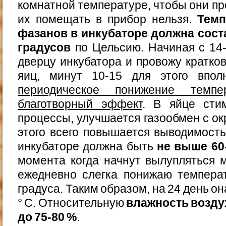
комнатной температуре, чтобы они п
их помещать в прибор нельзя.
Темп
фазанов в инкубаторе должна сост
градусов
по Цельсию. Начиная с 14
дверцу инкубатора и провожу кратк
яиц, минут 10-15 для этого впол
периодическое понижение темп
благотворный эффект
. В яйце сти
процессы, улучшается газообмен с ок
этого всего повышается выводимость
инкубаторе должна быть
не выше 60
момента когда начнут вылупляться 
ежедневно слегка понижаю темпера
градуса. Таким образом, на 24 день он
° С. Относительную
влажность возду
до 75-80 %
.