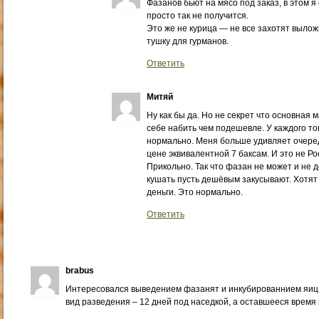
Фазанов бьют на мясо под заказ, в этом я 
просто так не получится.
Это же не курица — не все захотят вылож
тушку для гурманов.
Ответить
Митяй
Ну как бы да. Но не секрет что основная
себе набить чем подешевле. У каждого то
нормально. Меня больше удивляет очеред
цене эквивалентной 7 баксам. И это не Ро
Прикольно. Так что фазан не может и не 
кушать пусть дешёвым закусывают. Хотят
деньги. Это нормально.
Ответить
brabus
Интересовался выведением фазанят и инкубированнием яиц
вид разведения – 12 дней под наседкой, а оставшееся время 