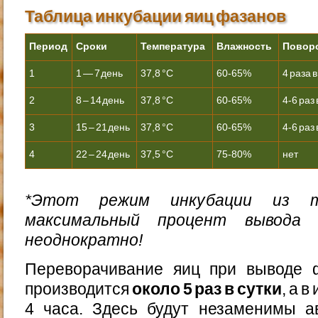
Таблица инкубации яиц фазанов
Период
Сроки
Температура
Влажность
Повор
1
1 — 7 день
37,8 °С
60-65%
4 раза в
2
8 – 14 день
37,8 °С
60-65%
4-6 раз 
3
15 – 21 день
37,8 °С
60-65%
4-6 раз 
4
22 – 24 день
37,5 °С
75-80%
нет
*Этот режим инкубации из 
максимальный процент вывода 
неоднократно!
Переворачивание яиц при выводе 
производится
около 5 раз в сутки
, а 
4 часа. Здесь будут незаменимы а