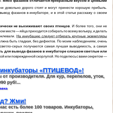
ы.
Мясо фазанов отличается прекрасным вкусом и ценными
ни довольно дорого стоят и могут принести хорошую прибыль.
ывод фазанов в инкубаторе, и в этой статье расскажу о своем
тически не высиживают своих птенцов
. И более того, они не
ом месте — яйца приходится собирать по всему вольеру, и делать
оклевали.
На инкубацию следует отбирать крупные экземпляры
олжна быть гладкая, без дефектов. По моим наблюдениям, очень
з светло-серых получаются самая лучшая выводимость, а самая
ать для вывода фазанов в инкубаторе слишком светлые или
онкой или поврежденной скорлупой. Но поделюсь с вами секретом —
 инкубаторы «ПТИЦЕВОД»!
 от производителя. Для кур, перепелов, уток,
90 руб!...
авка
д? Жми!
 нас есть более 100 товаров. Инкубаторы,
мушки, поилки...