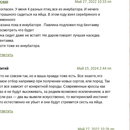
скар
Май 27, 2022 10:33 пп
огласен. У меня 4 разных птиц все из инкубатора. И нечего
трашного садиться на яйца. В этом году взял серебряного и
имонного
азана пока в инкубаторе . Павлина подложил под бентамку
осмотреть что будет
на сидит даже не встаёт. Не даром говорят лучшая наседка
ентамка.
отя тоже из инкубатора.
тветить
итяй
Май 15, 2024 2:44 пп
то не совсем так, но и ваша правда тоже есть. Все знаете,что
акое отбор например при получении новых сортов, или пород. Так
от все зависит от конкретной породы. Современные кроссы как
аз и не будут высиживать, за редким возможно исключением, а вот
сли раз — два вы вывели искусственно, то материнский инстинкт
то естественно не убьет и они будут стремится сесть на яйца.
тветить
Май 27, 2022 10:26 пп