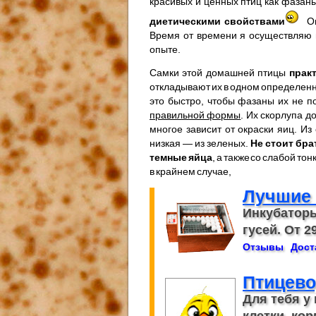
красивых и ценных птиц как фазан
диетическими свойствами
О
Время от времени я осуществляю в
опыте.
Самки этой домашней птицы
прак
откладывают их в одном определенн
это быстро, чтобы фазаны их не п
правильной формы
. Их скорлупа д
многое зависит от окраски яиц. И
низкая — из зеленых.
Не стоит бр
темные яйца
, а также со слабой т
в крайнем случае,
Лучшие
Инкубаторы
гусей. От 29
Отзывы
Дост
Птицево
Для тебя у
клетки, кор