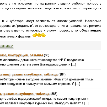
речь этим условием, то на ранних стадиях
эмбрион попросту
а поздних стадиях возникают задержки в развитии, что приводит к
в инкубаторе могут зависеть от многих условий. Насколько
доровы их “родители”, от сроков хранения и правильного режима
и ответственно отнеслись к этому процессу, то
обязательно
импатичных фазанят
мацию:
ние, инструкция, отзывы
(83)
ем любителям домашнего птицеводства *hi* Я продолжаю
 многолетнем опыте в этом благодарном деле, и […]
х яиц: режим инкубации, таблица
(184)
кубаторе - очень выгодное занятие. Яйца этой домашней птицы
ким продуктом и пользуются большим спросом. Я […]
ц: режим инкубации, таблица
(883)
одить любые виды домашней птицы, но самым популярным и
ом является инкубация куриных яиц. Выводить цыплят в […]