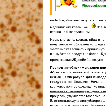
Pticevod.com
underline;»>можно аккуратно за
медицинским клеем БФ-6
Все-т
птенца не бывает лишним.
Идеально использовать яйца в те
получается — обязательно следуе
желток может всплыть и прилипнуть
в инкубаторе, следует не более 1
пролежавшие 25 дней и более, уже 
Период инкубации у фазанов длит
4-5 часов при комнатной температ
нельзя.
Температура для вывода
градусов
по Цельсию. Начиная 
кратковременное охлаждение яиц, 
понижение температуры дает оч
процессы, улучшается газообмен с
Влажность воздуха в инкубаторе до
вылупляться маленькие фазанята