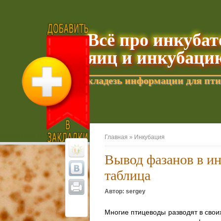
Всё про инкуба
яиц и инкубаци
кладезь информации для пти
Добавить текущую страницу в Избранное
Главная »
Инкубация
Вывод фазанов в и
таблица
Автор: sergey
Многие птицеводы разводят в своих