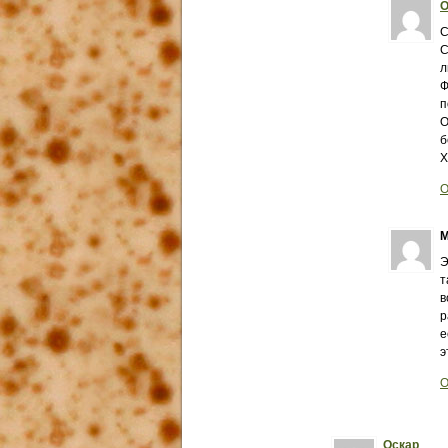
О
С
С
л
Ф
п
О
б
Х
О
М
Э
т
в
р
е
э
О
Оскар