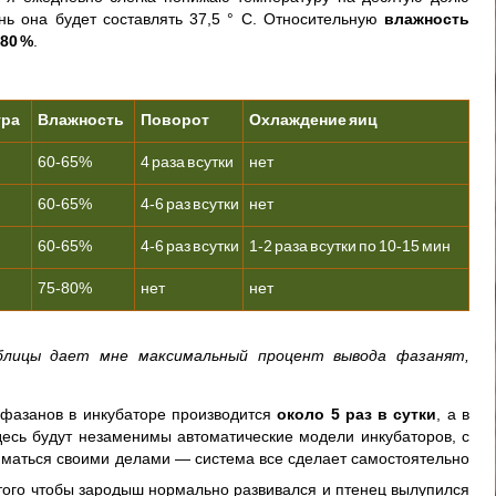
ень она будет составлять 37,5 ° С. Относительную
влажность
80 %
.
ура
Влажность
Поворот
Охлаждение яиц
60-65%
4 раза в сутки
нет
60-65%
4-6 раз в сутки
нет
60-65%
4-6 раз в сутки
1-2 раза в сутки по 10-15 мин
75-80%
нет
нет
блицы дает мне максимальный процент вывода фазанят,
фазанов в инкубаторе производится
около 5 раз в сутки
, а в
десь будут незаменимы автоматические модели инкубаторов, с
иматься своими делами — система все сделает самостоятельно
того чтобы зародыш нормально развивался и птенец вылупился