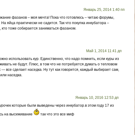
Январь 25, 2014 1:40 пп
жание фазанов – моя мечта! Пока что готовлюсь – читаю форумы,
 На яйца практически не садится. Так что покупка инкубатора –
, кто тоже собирается заниматься фазаном.
Май 1, 2014 11:41 дп
жно использовать кур. Единственно, что надо помнить, если куры из
ивать не будут. Плюс, в том что не потребуется думать о тепловом
— все сделает наседка. Ну тут как говорится, каждый выбирает сам,
 или наседка.
Январь 10, 2016 12:53 дп
курочек которые были выведены через инкубатор.в этом году 17 из
ись на высиживание
так что это все миф