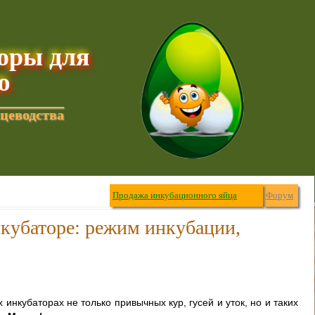
торы для
ю
цеводства
Продажа инкубационного яйца
Форум
нкубаторе: режим инкубации,
 инкубаторах не только привычных кур, гусей и уток, но и таких