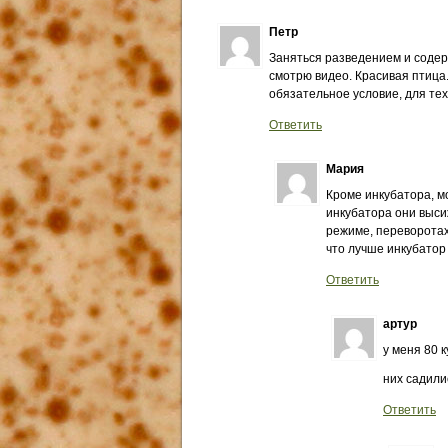
Петр
Заняться разведением и содер
смотрю видео. Красивая птица.
обязательное условие, для тех
Ответить
Мария
Кроме инкубатора, мо
инкубатора они высиж
режиме, переворотах 
что лучше инкубатор
Ответить
артур
у меня 80 
них садил
Ответить