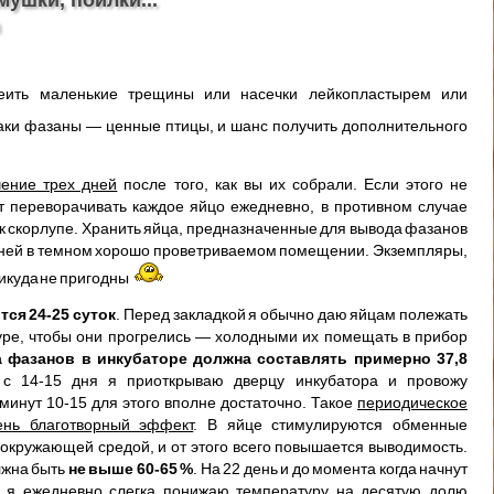
клеить маленькие трещины или насечки лейкопластырем или
аки фазаны — ценные птицы, и шанс получить дополнительного
чение трех дней
после того, как вы их собрали. Если этого не
т переворачивать каждое яйцо ежедневно, в противном случае
 к скорлупе. Хранить яйца, предназначенные для вывода фазанов
5 дней в темном хорошо проветриваемом помещении. Экземпляры,
никуда не пригодны
ся 24-25 суток
. Перед закладкой я обычно даю яйцам полежать
уре, чтобы они прогрелись — холодными их помещать в прибор
 фазанов в инкубаторе должна составлять примерно 37,8
с 14-15 дня я приоткрываю дверцу инкубатора и провожу
минут 10-15 для этого вполне достаточно. Такое
периодическое
ень благотворный эффект
. В яйце стимулируются обменные
 окружающей средой, и от этого всего повышается выводимость.
лжна быть
не выше 60-65 %
. На 22 день и до момента когда начнут
, я ежедневно слегка понижаю температуру на десятую долю