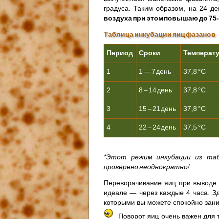
градуса. Таким образом, на 24 д
воздуха при этом повышаю до 75-
Таблица инкубации яиц фазанов
Период
Сроки
Температ
1
1 — 7 день
37,8 °С
2
8 – 14 день
37,8 °С
3
15 – 21 день
37,8 °С
4
22 – 24 день
37,5 °С
*Этот режим инкубации из та
проверено неоднократно!
Переворачивание яиц при выводе 
идеале — через каждые 4 часа. З
которыми вы можете спокойно зан
Поворот яиц очень важен для 