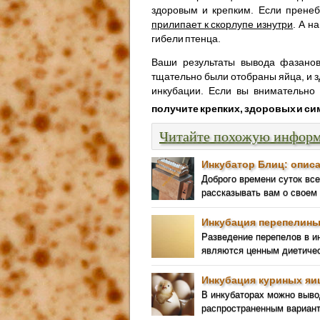
здоровым и крепким. Если пренеб
прилипает к скорлупе изнутри
. А н
гибели птенца.
Ваши результаты вывода фазанов 
тщательно были отобраны яйца, и з
инкубации. Если вы внимательно 
получите крепких, здоровых и с
Читайте похожую инфор
Инкубатор Блиц: описа
Доброго времени суток вс
рассказывать вам о своем
Инкубация перепелины
Разведение перепелов в ин
являются ценным диетичес
Инкубация куриных яи
В инкубаторах можно выв
распространенным вариант