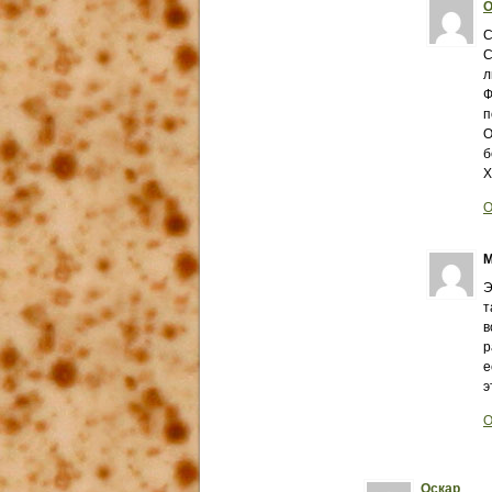
О
С
С
л
Ф
п
О
б
Х
О
М
Э
т
в
р
е
э
О
Оскар