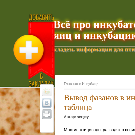
Всё про инкуба
яиц и инкубаци
кладезь информации для пти
Добавить текущую страницу в Избранное
Главная »
Инкубация
Вывод фазанов в и
таблица
Автор: sergey
Многие птицеводы разводят в своих