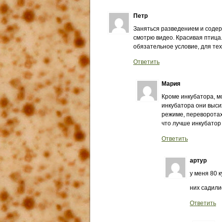
Петр
Заняться разведением и содер
смотрю видео. Красивая птица.
обязательное условие, для тех
Ответить
Мария
Кроме инкубатора, мо
инкубатора они высиж
режиме, переворотах 
что лучше инкубатор
Ответить
артур
у меня 80 
них садил
Ответить