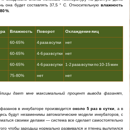
ень она будет составлять 37,5 ° С. Относительную
влажность
80 %
.
ура
Влажность
Поворот
Охлаждение яиц
60-65%
4 раза в сутки
нет
60-65%
4-6 раз в сутки
нет
60-65%
4-6 раз в сутки
1-2 раза в сутки по 10-15 мин
75-80%
нет
нет
блицы дает мне максимальный процент вывода фазанят,
фазанов в инкубаторе производится
около 5 раз в сутки
, а в
десь будут незаменимы автоматические модели инкубаторов, с
иматься своими делами — система все сделает самостоятельно
того чтобы зародыш нормально развивался и птенец вылупился