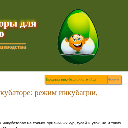
торы для
ю
цеводства
Продажа инкубационного яйца
Форум
нкубаторе: режим инкубации,
 инкубаторах не только привычных кур, гусей и уток, но и таких