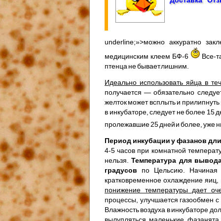
underline;»>можно аккуратно за
медицинским клеем БФ-6
Все-т
птенца не бывает лишним.
Идеально использовать яйца в те
получается — обязательно следуе
желток может всплыть и прилипнуть
в инкубаторе, следует не более 1
пролежавшие 25 дней и более, уже 
Период инкубации у фазанов длит
4-5 часов при комнатной температ
нельзя.
Температура для вывода
градусов
по Цельсию. Начиная 
кратковременное охлаждение яиц, 
понижение температуры дает оч
процессы, улучшается газообмен с
Влажность воздуха в инкубаторе до
вылупляться маленькие фазанята