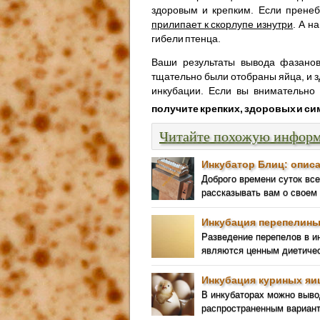
здоровым и крепким. Если пренеб
прилипает к скорлупе изнутри
. А н
гибели птенца.
Ваши результаты вывода фазанов 
тщательно были отобраны яйца, и з
инкубации. Если вы внимательно 
получите крепких, здоровых и с
Читайте похожую инфор
Инкубатор Блиц: описа
Доброго времени суток вс
рассказывать вам о своем
Инкубация перепелины
Разведение перепелов в ин
являются ценным диетичес
Инкубация куриных яи
В инкубаторах можно выв
распространенным вариант