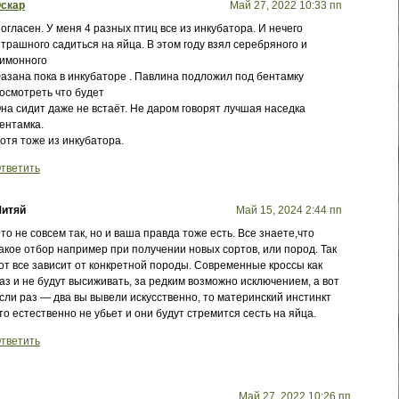
скар
Май 27, 2022 10:33 пп
огласен. У меня 4 разных птиц все из инкубатора. И нечего
трашного садиться на яйца. В этом году взял серебряного и
имонного
азана пока в инкубаторе . Павлина подложил под бентамку
осмотреть что будет
на сидит даже не встаёт. Не даром говорят лучшая наседка
ентамка.
отя тоже из инкубатора.
тветить
итяй
Май 15, 2024 2:44 пп
то не совсем так, но и ваша правда тоже есть. Все знаете,что
акое отбор например при получении новых сортов, или пород. Так
от все зависит от конкретной породы. Современные кроссы как
аз и не будут высиживать, за редким возможно исключением, а вот
сли раз — два вы вывели искусственно, то материнский инстинкт
то естественно не убьет и они будут стремится сесть на яйца.
тветить
Май 27, 2022 10:26 пп