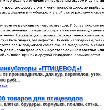
ы.
Мясо фазанов отличается прекрасным вкусом и ценными
ни довольно дорого стоят и могут принести хорошую прибыль.
ывод фазанов в инкубаторе, и в этой статье расскажу о своем
тически не высиживают своих птенцов
. И более того, они не
ом месте — яйца приходится собирать по всему вольеру, и делать
оклевали.
На инкубацию следует отбирать крупные экземпляры
олжна быть гладкая, без дефектов. По моим наблюдениям, очень
з светло-серых получаются самая лучшая выводимость, а самая
ать для вывода фазанов в инкубаторе слишком светлые или
онкой или поврежденной скорлупой. Но поделюсь с вами секретом —
 инкубаторы «ПТИЦЕВОД»!
 от производителя. Для кур, перепелов, уток,
90 руб!...
авка
00 товаров для птицеводов
 клетки, брудеры, кормушки, поилки, сетка...
зывы