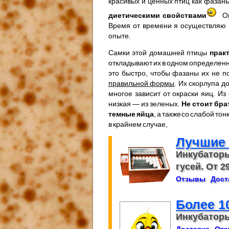
красивых и ценных птиц как фазан
диетическими свойствами
О
Время от времени я осуществляю в
опыте.
Самки этой домашней птицы
прак
откладывают их в одном определенн
это быстро, чтобы фазаны их не п
правильной формы
. Их скорлупа д
многое зависит от окраски яиц. И
низкая — из зеленых.
Не стоит бр
темные яйца
, а также со слабой т
в крайнем случае,
Лучшие
Инкубаторы
гусей. От 29
Отзывы
Дост
Более 1
Инкубаторы,
Доставка
От