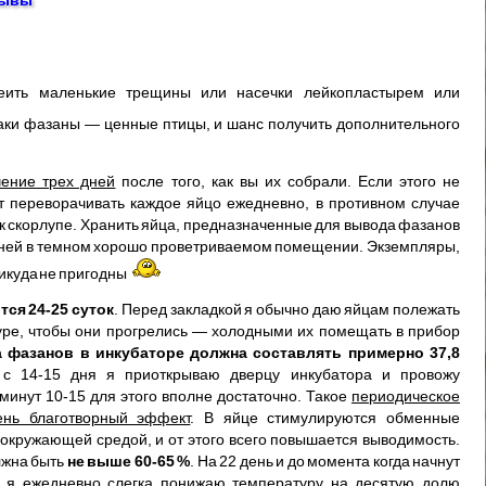
клеить маленькие трещины или насечки лейкопластырем или
аки фазаны — ценные птицы, и шанс получить дополнительного
чение трех дней
после того, как вы их собрали. Если этого не
т переворачивать каждое яйцо ежедневно, в противном случае
 к скорлупе. Хранить яйца, предназначенные для вывода фазанов
5 дней в темном хорошо проветриваемом помещении. Экземпляры,
никуда не пригодны
ся 24-25 суток
. Перед закладкой я обычно даю яйцам полежать
уре, чтобы они прогрелись — холодными их помещать в прибор
 фазанов в инкубаторе должна составлять примерно 37,8
с 14-15 дня я приоткрываю дверцу инкубатора и провожу
минут 10-15 для этого вполне достаточно. Такое
периодическое
ень благотворный эффект
. В яйце стимулируются обменные
 окружающей средой, и от этого всего повышается выводимость.
лжна быть
не выше 60-65 %
. На 22 день и до момента когда начнут
, я ежедневно слегка понижаю температуру на десятую долю