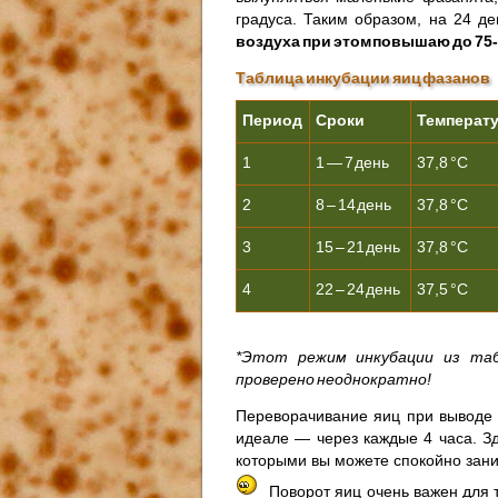
градуса. Таким образом, на 24 д
воздуха при этом повышаю до 75-
Таблица инкубации яиц фазанов
Период
Сроки
Температ
1
1 — 7 день
37,8 °С
2
8 – 14 день
37,8 °С
3
15 – 21 день
37,8 °С
4
22 – 24 день
37,5 °С
*Этот режим инкубации из та
проверено неоднократно!
Переворачивание яиц при выводе 
идеале — через каждые 4 часа. З
которыми вы можете спокойно зан
Поворот яиц очень важен для 