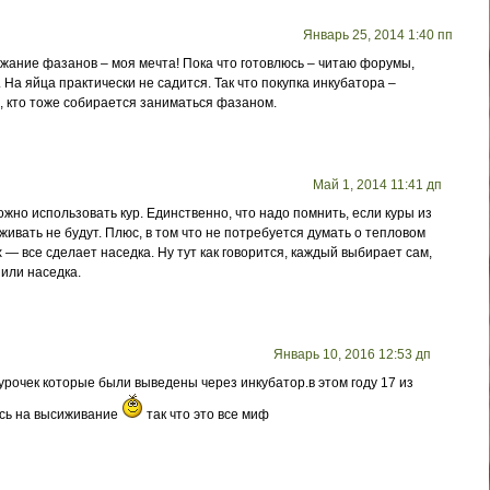
Январь 25, 2014 1:40 пп
жание фазанов – моя мечта! Пока что готовлюсь – читаю форумы,
 На яйца практически не садится. Так что покупка инкубатора –
, кто тоже собирается заниматься фазаном.
Май 1, 2014 11:41 дп
жно использовать кур. Единственно, что надо помнить, если куры из
ивать не будут. Плюс, в том что не потребуется думать о тепловом
— все сделает наседка. Ну тут как говорится, каждый выбирает сам,
 или наседка.
Январь 10, 2016 12:53 дп
курочек которые были выведены через инкубатор.в этом году 17 из
ись на высиживание
так что это все миф