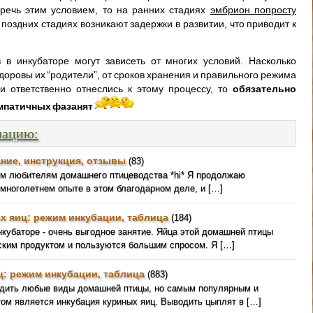
речь этим условием, то на ранних стадиях
эмбрион попросту
а поздних стадиях возникают задержки в развитии, что приводит к
в инкубаторе могут зависеть от многих условий. Насколько
доровы их “родители”, от сроков хранения и правильного режима
и ответственно отнеслись к этому процессу, то
обязательно
импатичных фазанят
мацию:
ние, инструкция, отзывы
(83)
ем любителям домашнего птицеводства *hi* Я продолжаю
 многолетнем опыте в этом благодарном деле, и […]
х яиц: режим инкубации, таблица
(184)
кубаторе - очень выгодное занятие. Яйца этой домашней птицы
ким продуктом и пользуются большим спросом. Я […]
ц: режим инкубации, таблица
(883)
одить любые виды домашней птицы, но самым популярным и
ом является инкубация куриных яиц. Выводить цыплят в […]