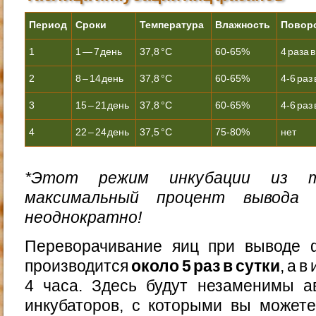
Период
Сроки
Температура
Влажность
Повор
1
1 — 7 день
37,8 °С
60-65%
4 раза в
2
8 – 14 день
37,8 °С
60-65%
4-6 раз 
3
15 – 21 день
37,8 °С
60-65%
4-6 раз 
4
22 – 24 день
37,5 °С
75-80%
нет
*Этот режим инкубации из 
максимальный процент вывода 
неоднократно!
Переворачивание яиц при выводе 
производится
около 5 раз в сутки
, а 
4 часа. Здесь будут незаменимы а
инкубаторов, с которыми вы можете