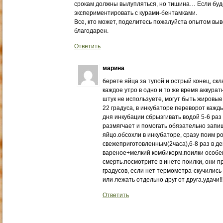
срокам должны вылупляться, но тишина… Если буде
экспериментировать с курами-бентамками.
Все, кто может, поделитесь пожалуйста опытом выв
благодарен.
Ответить
марина
берете яйца за тупой и острый конец, ск
каждое утро в одно и то же время аккура
штук не используете, могут быть жировые
22 градуса, в инкубаторе переворот кажды
дня инкубации сбрызгивать водой 5-6 раз 
размягчает и помогать обязательно запи
яйцо.обсохли в инкубаторе, сразу поим 
свежеприготовленным(2часа),6-8 раз в де
вареное+мелкий комбикорм.поилки особе
смерть.посмотрите в инете поилки, они 
градусов, если нет термометра-скучились
или лежать отдельно друг от друга.удачи!!!!!!!!
Ответить