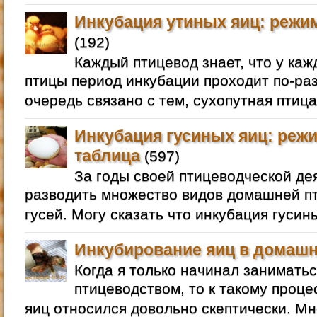
Инкубация утиных яиц: режим
(192)
Каждый птицевод знает, что у ка
птицы период инкубации проходит по-раз
очередь связано с тем, сухопутная птица
Инкубация гусиных яиц: режи
таблица
(597)
За годы своей птицеводческой де
разводить множество видов домашней пт
гусей. Могу сказать что инкубация гусин
Инкубирование яиц в домашн
Когда я только начинал занимат
птицеводством, то к такому проце
яиц относился довольно скептически. Мне