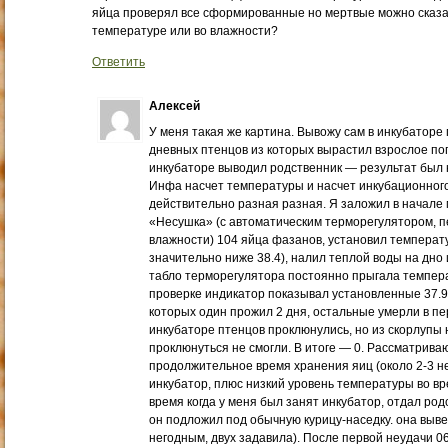
яйца проверял все сформированные но мертвые можно сказат
температуре или во влажности?
Ответить
Алексей
У меня такая же картина. Вывожу сам в инкубаторе 
дневных птенцов из которых вырастил взрослое пого
инкубаторе выводил родственник — результат был
Инфа насчет температуры и насчет инкубационного 
действительно разная разная. Я заложил в начале 
«Несушка» (с автоматическим терморегулятором, 
влажности) 104 яйца фазанов, установил температур
значительно ниже 38.4), налил теплой воды на дно 
табло терморегулятора постоянно прыгала температу
проверке индикатор показывал установленные 37.9.
которых один прожил 2 дня, остальные умерли в пе
инкубаторе птенцов проклюнулись, но из скорлупы 
проклюнуться не смогли. В итоге — 0. Рассматрива
продолжительное время хранения яиц (около 2-3 не
инкубатор, плюс низкий уровень температуры во вре
время когда у меня был занят инкубатор, отдал род
он подложил под обычную курицу-наседку. она выве
негодным, двух задавила). После первой неудачи 0