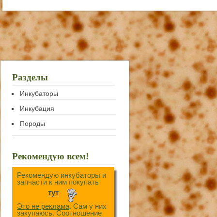
Разделы
Инкубаторы
Инкубация
Породы
Рекомендую всем!
Рекомендую инкубаторы и
запчасти к ним покупать
тут
Это не реклама
. Сам у них
закупаюсь. Соотношение