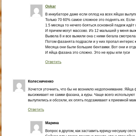
Oskar
В инкубаторе даже если оплод на всех яйцах вылуп
Только 70 60% самое сложное это поднять их. Есл
1.5 месяца то нечего бояться.основной падеж идёт в
И причем могут массово. Из 12 малышей у меня вы
Вывела 8 и все выжили она с ними бегала смотрела
Потом фазанята подрасли и у них пропал интерес к 
Месяца они были большие бентамки. Вот они и отде
И яйца фазана это сложно. Это не куры или гуси
Ответить
Колесниченко
Хочется уточнить, что бы не возникло недопонимание. Яйца
высиживает не самки фазана, а куры. Чаще всего используют к
вылупились и обсохли, их опять подсаживают к приемной мам
Ответить
Марина
Вопрос в другом, как заставить курицу-несушку сест