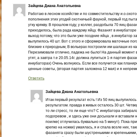
Зайцева Диана Анатольевна
Работаю в лесном хозяйстве и по совместительству и.о.охотов
пополнения этих угодий охотничьей фауной, первый год пыт
утку крякву. В прошлом году, у коллег, раздобыла 70 яиц фаза
приходилось, была рада каждому яйцу. Фазанят в инкубаторе
выход потому, что это были уже поздние яйца , в инкубатор з
вылупилось 40 шт. Вот с этого и сформировала маточные пог
близкие к природным, В вольерах построили им шалаши из к
Перезимовали отлично, падежа не было! На данный момент 
утят, а завтра т.е 20.05.14г. должна лупиться 1-я партия фаза
инкубаторах) Очень волнуюсь. Если все получится как планир
ценные советы, (вторая партия заложена 12 мая) и я непре
Ответить
Зайцева Диана Анатольевна
Итак первый результат есть ! Из 50 яиц вылупилось
результатом. правда в живых осталось 30 шт. Четве
то ли стресс, то ли еще что? С инкубатора забирал
подогревом , и здесь уже они досыхали и вставали н
поилке( отлучилась буквально на 5 минут). Пока при
крепко на ножки) умаялась, я и спала возле них, та
фазанята сразу были шустренькими и крепенькими, 