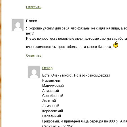
Ответить
Плехс
Я хорошо уяснил для себя, что фазаны не сидят на яйца, а в
нет?
И еще вопрос, есть реальные люди, которые смогли заработ
очень сомневаюсь в рентабельности такого бизнеса.
Ответить
Оскар
Есть. Очень много . Но в основном держат
Румынский
Манчжурский
Алмазный
Серебряный
Золотой
Лимонный
Королевский
Пепельный
Грифовый. Я приобрёл яйца серебра по 800 р . А п
Стоит от 20 до 25к