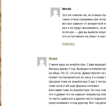
Митяй
Это не совсем так, но и ваша пр
такое отбор например при получ
вот все зависит от конкретной 
раз и не будут высиживать, за 
если раз — два вы вывели искус
это естественно не убьет и они 
Ответить
Оскар
У меня куры из инкубатора. Сами выводят
Фазана держу 3 год. Выводил в инкубаторе
на яйца. По 12.-14 штук. Думал бросят но 
гуляют потом валяться на часа 3 и снова 
Цесарка тоже из инкубатора 3 кур 1 петуш
тоже села я ей ещё фазана положил.
Бентамки тоже из инкубатора. Но они тоже
что я думаю что не зависит инкубатор или
то часть садиться а другая часть подноси
перетаскивают и под курочку. Вот так дел