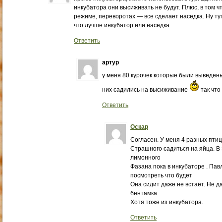
инкубатора они высиживать не будут. Плюс, в том ч
режиме, переворотах — все сделает наседка. Ну тут
что лучше инкубатор или наседка.
Ответить
артур
у меня 80 курочек которые были выведены
них садились на высиживание
так что
Ответить
Оскар
Согласен. У меня 4 разных птиц
Страшного садиться на яйца. В 
лимонного
Фазана пока в инкубаторе . Па
посмотреть что будет
Она сидит даже не встаёт. Не д
бентамка.
Хотя тоже из инкубатора.
Ответить