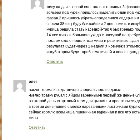
живу на даче.весной смог наловить живых 3 фазанов
вольера под курей.пришлось выделить один под куре
фазан.2 пришлось убрать-определился лидер-и им 
снесли 38 яиц-буду ближайшии 2 дня ложить в инку
курица решила стать наседкой-так я быстренько п
14-все живы.и большого ухода с наседкой не требу
пока им около недели-все живы и реактивные…дал 
результат будет-через 2 недели.я новичек в этом-
инкубатором будет проблематичней и после с ухо
Ответить
олег
насчет корма и воды-ничего специального не давал.
-мелко травку рубал с яйцом варенным-в первый же день-в бл
во второй день-стартовый корм для цыплят..и просто смесь дл
в третий день-пшено с мелко нарезанными листочками буряк
сейчас кормлю всем.каша пшеничная варенная и все что ест
живы
Ответить