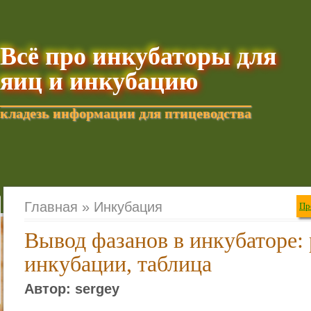
Всё про инкубаторы для
яиц и инкубацию
кладезь информации для птицеводства
Добавить текущую стра
Главная »
Инкубация
Пр
Вывод фазанов в инкубаторе:
инкубации, таблица
Автор: sergey