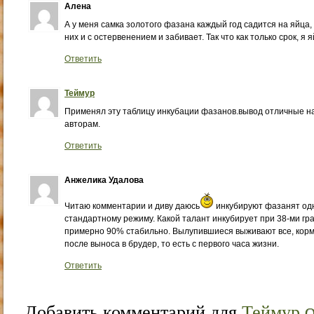
Алена
А у меня самка золотого фазана каждый год садится на яйца,
них и с остервенением и забивает. Так что как только срок, я
Ответить
Теймур
Применял эту таблицу инкубации фазанов.вывод отличные на
авторам.
Ответить
Анжелика Удалова
Читаю комментарии и диву даюсь
инкубируют фазанят одн
стандартному режиму. Какой талант инкубирует при 38-ми гра
примерно 90% стабильно. Вылупившиеся выживают все, кор
после выноса в брудер, то есть с первого часа жизни.
Ответить
Добавить комментарий для
Теймур
О