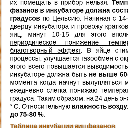
их помещать в прибор нельзя.
Темп
фазанов в инкубаторе должна сост
градусов
по Цельсию. Начиная с 14
дверцу инкубатора и провожу кратк
яиц, минут 10-15 для этого впол
периодическое понижение темп
благотворный эффект
. В яйце сти
процессы, улучшается газообмен с ок
этого всего повышается выводимость
инкубаторе должна быть
не выше 60
момента когда начнут вылупляться 
ежедневно слегка понижаю темпера
градуса. Таким образом, на 24 день он
° С. Относительную
влажность возду
до 75-80 %
.
Таблица инкубации яиц фазанов