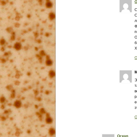
О
С
С
л
Ф
п
О
б
Х
О
М
Э
т
в
р
е
э
О
Оскар