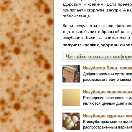
здоровым и крепким. Если пренеб
прилипает к скорлупе изнутри
. А н
гибели птенца.
Ваши результаты вывода фазанов 
тщательно были отобраны яйца, и з
инкубации. Если вы внимательно 
получите крепких, здоровых и с
Читайте похожую инфор
Инкубатор Блиц: описа
Доброго времени суток вс
рассказывать вам о своем
Инкубация перепелины
Разведение перепелов в ин
являются ценным диетичес
Инкубация куриных яи
В инкубаторах можно выв
распространенным вариант