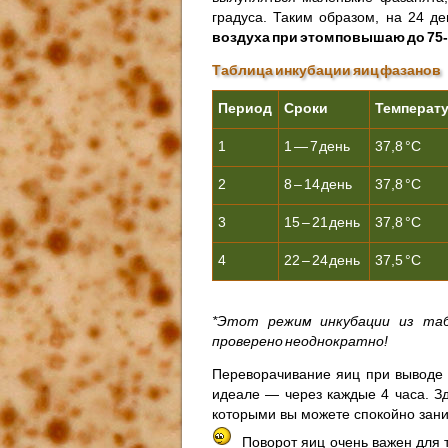
градуса. Таким образом, на 24 д
воздуха при этом повышаю до 75-
Таблица инкубации яиц фазанов
Период
Сроки
Температ
1
1 — 7 день
37,8 °С
2
8 – 14 день
37,8 °С
3
15 – 21 день
37,8 °С
4
22 – 24 день
37,5 °С
*Этот режим инкубации из та
проверено неоднократно!
Переворачивание яиц при выводе 
идеале — через каждые 4 часа. З
которыми вы можете спокойно зан
Поворот яиц очень важен для 