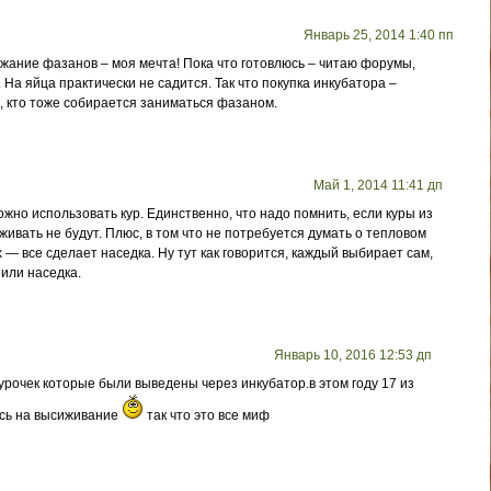
Январь 25, 2014 1:40 пп
жание фазанов – моя мечта! Пока что готовлюсь – читаю форумы,
 На яйца практически не садится. Так что покупка инкубатора –
, кто тоже собирается заниматься фазаном.
Май 1, 2014 11:41 дп
жно использовать кур. Единственно, что надо помнить, если куры из
ивать не будут. Плюс, в том что не потребуется думать о тепловом
— все сделает наседка. Ну тут как говорится, каждый выбирает сам,
 или наседка.
Январь 10, 2016 12:53 дп
курочек которые были выведены через инкубатор.в этом году 17 из
ись на высиживание
так что это все миф