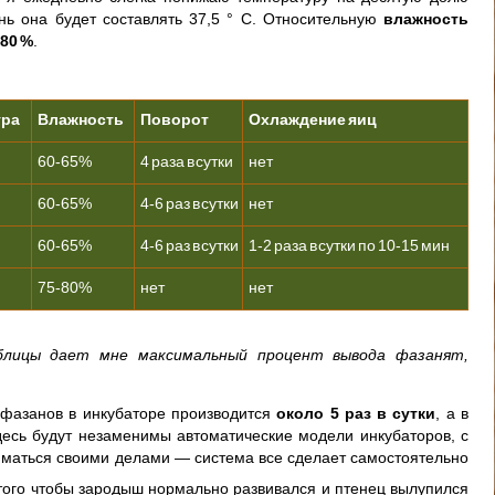
ень она будет составлять 37,5 ° С. Относительную
влажность
80 %
.
ура
Влажность
Поворот
Охлаждение яиц
60-65%
4 раза в сутки
нет
60-65%
4-6 раз в сутки
нет
60-65%
4-6 раз в сутки
1-2 раза в сутки по 10-15 мин
75-80%
нет
нет
блицы дает мне максимальный процент вывода фазанят,
фазанов в инкубаторе производится
около 5 раз в сутки
, а в
десь будут незаменимы автоматические модели инкубаторов, с
иматься своими делами — система все сделает самостоятельно
того чтобы зародыш нормально развивался и птенец вылупился