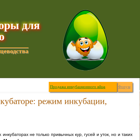
торы для
ю
цеводства
Продажа инкубационного яйца
Форум
нкубаторе: режим инкубации,
 инкубаторах не только привычных кур, гусей и уток, но и таких