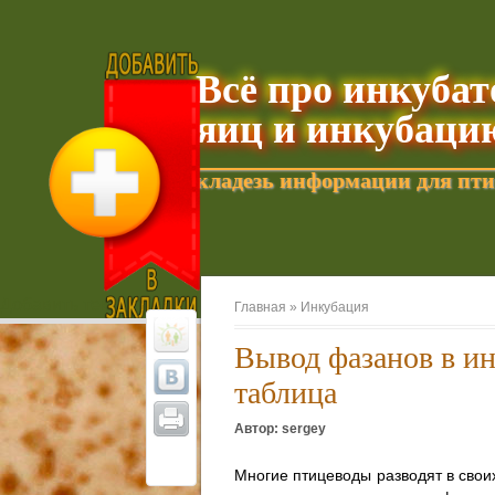
Всё про инкуба
яиц и инкубаци
кладезь информации для пти
Добавить текущую страницу в Избранное
Главная »
Инкубация
Вывод фазанов в и
таблица
Автор: sergey
Многие птицеводы разводят в своих