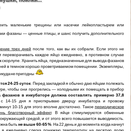
клеить маленькие трещины или насечки лейкопластырем или
аки фазаны — ценные птицы, и шанс получить дополнительного
чение трех дней
после того, как вы их собрали. Если этого не
т переворачивать каждое яйцо ежедневно, в противном случае
 к скорлупе. Хранить яйца, предназначенные для вывода фазанов
5 дней в темном хорошо проветриваемом помещении. Экземпляры,
никуда не пригодны
ся 24-25 суток
. Перед закладкой я обычно даю яйцам полежать
уре, чтобы они прогрелись — холодными их помещать в прибор
 фазанов в инкубаторе должна составлять примерно 37,8
с 14-15 дня я приоткрываю дверцу инкубатора и провожу
минут 10-15 для этого вполне достаточно. Такое
периодическое
ень благотворный эффект
. В яйце стимулируются обменные
 окружающей средой, и от этого всего повышается выводимость.
лжна быть
не выше 60-65 %
. На 22 день и до момента когда начнут
, я ежедневно слегка понижаю температуру на десятую долю