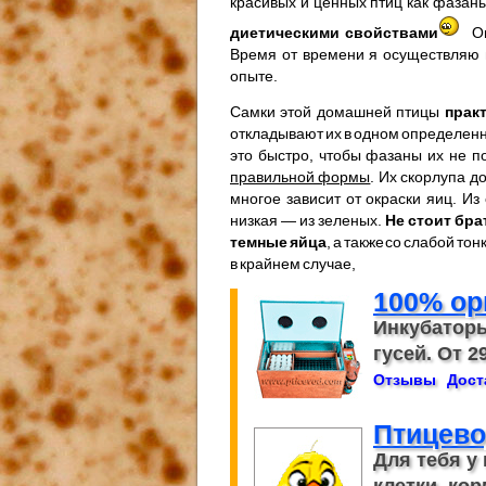
красивых и ценных птиц как фазан
диетическими свойствами
О
Время от времени я осуществляю в
опыте.
Самки этой домашней птицы
прак
откладывают их в одном определенн
это быстро, чтобы фазаны их не п
правильной формы
. Их скорлупа д
многое зависит от окраски яиц. И
низкая — из зеленых.
Не стоит бр
темные яйца
, а также со слабой т
в крайнем случае,
100% ор
Инкубаторы
гусей. От 29
Отзывы
Дост
Птицево
Для тебя у
клетки, кор