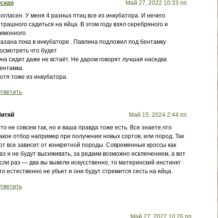
скар
Май 27, 2022 10:33 пп
огласен. У меня 4 разных птиц все из инкубатора. И нечего
трашного садиться на яйца. В этом году взял серебряного и
имонного
азана пока в инкубаторе . Павлина подложил под бентамку
осмотреть что будет
на сидит даже не встаёт. Не даром говорят лучшая наседка
ентамка.
отя тоже из инкубатора.
тветить
итяй
Май 15, 2024 2:44 пп
то не совсем так, но и ваша правда тоже есть. Все знаете,что
акое отбор например при получении новых сортов, или пород. Так
от все зависит от конкретной породы. Современные кроссы как
аз и не будут высиживать, за редким возможно исключением, а вот
сли раз — два вы вывели искусственно, то материнский инстинкт
то естественно не убьет и они будут стремится сесть на яйца.
тветить
Май 27, 2022 10:26 пп