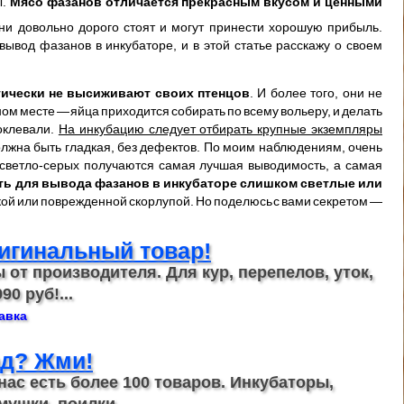
ы.
Мясо фазанов отличается прекрасным вкусом и ценными
ни довольно дорого стоят и могут принести хорошую прибыль.
ывод фазанов в инкубаторе, и в этой статье расскажу о своем
тически не высиживают своих птенцов
. И более того, они не
ом месте — яйца приходится собирать по всему вольеру, и делать
оклевали.
На инкубацию следует отбирать крупные экземпляры
олжна быть гладкая, без дефектов. По моим наблюдениям, очень
з светло-серых получаются самая лучшая выводимость, а самая
ать для вывода фазанов в инкубаторе слишком светлые или
онкой или поврежденной скорлупой. Но поделюсь с вами секретом —
игинальный товар!
 от производителя. Для кур, перепелов, уток,
90 руб!...
авка
д? Жми!
 нас есть более 100 товаров. Инкубаторы,
мушки, поилки...