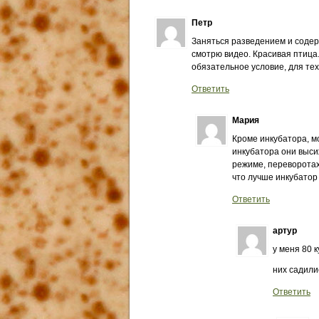
Петр
Заняться разведением и содер
смотрю видео. Красивая птица.
обязательное условие, для тех
Ответить
Мария
Кроме инкубатора, мо
инкубатора они высиж
режиме, переворотах 
что лучше инкубатор
Ответить
артур
у меня 80 
них садил
Ответить