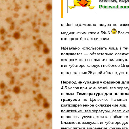
Pticevod.com
underline;»>можно аккуратно за
медицинским клеем БФ-6
Все-т
птенца не бывает лишним.
Идеально использовать яйца в те
получается — обязательно следуе
желток может всплыть и прилипнуть
в инкубаторе, следует не более 1
пролежавшие 25 дней и более, уже 
Период инкубации у фазанов длит
4-5 часов при комнатной температ
нельзя.
Температура для вывода
градусов
по Цельсию. Начиная 
кратковременное охлаждение яиц, 
понижение температуры дает оч
процессы, улучшается газообмен с
Влажность воздуха в инкубаторе до
вылупляться маленькие фазанята