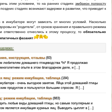
речь этим условием, то на ранних стадиях
эмбрион попросту
а поздних стадиях возникают задержки в развитии, что приводит к
в инкубаторе могут зависеть от многих условий. Насколько
доровы их “родители”, от сроков хранения и правильного режима
и ответственно отнеслись к этому процессу, то
обязательно
импатичных фазанят
мацию:
ние, инструкция, отзывы
(83)
ем любителям домашнего птицеводства *hi* Я продолжаю
 многолетнем опыте в этом благодарном деле, и […]
х яиц: режим инкубации, таблица
(184)
кубаторе - очень выгодное занятие. Яйца этой домашней птицы
ким продуктом и пользуются большим спросом. Я […]
ц: режим инкубации, таблица
(883)
одить любые виды домашней птицы, но самым популярным и
ом является инкубация куриных яиц. Выводить цыплят в […]