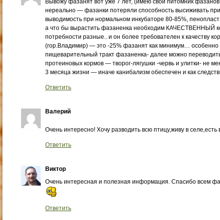
Вывожу фазанят вот уже 7 лет, (имею свой питомник фазанов 
нереально — фазанки потеряли способность высиживать пр
выводимость при нормальном инкубаторе 80-85%, пенопласт 
а что бы вырастить фазаненка необходим КАЧЕСТВЕННЫЙ ко
потребности разные.. и он более требователен к качеству ко
(гор.Владимир) — это -25% фазанят как минимум… особенно
пищеварительный тракт фазаненка- далее можно переводить
протеиновых кормов — творог-лягушки -червь и улитки- не м
3 месяца жизни — иначе канибализм обеспечен и как следст
Ответить
Валерий
Очень интересно! Хочу разводить всю птицу,живу в селе,есть
Ответить
Виктор
Очень интересная и полезная информация. Спасибо всем фаз
Ответить