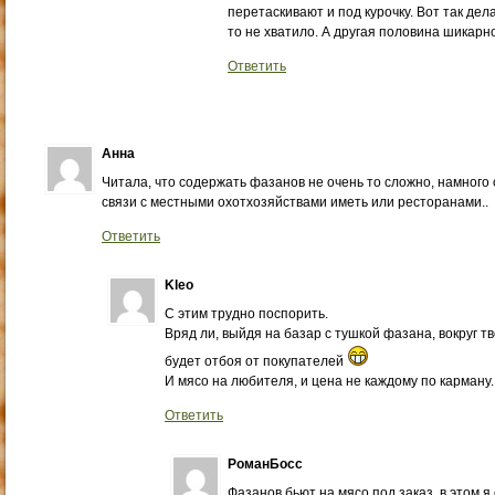
перетаскивают и под курочку. Вот так дел
то не хватило. А другая половина шикарн
Ответить
Анна
Читала, что содержать фазанов не очень то сложно, намного
связи с местными охотхозяйствами иметь или ресторанами..
Ответить
Kleo
С этим трудно поспорить.
Вряд ли, выйдя на базар с тушкой фазана, вокруг т
будет отбоя от покупателей
И мясо на любителя, и цена не каждому по карману.
Ответить
РоманБосс
Фазанов бьют на мясо под заказ, в этом я 