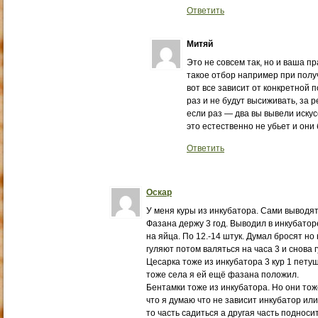
Ответить
Митяй
Это не совсем так, но и ваша пр
такое отбор например при получ
вот все зависит от конкретной 
раз и не будут высиживать, за 
если раз — два вы вывели искус
это естественно не убьет и они 
Ответить
Оскар
У меня куры из инкубатора. Сами выводят
Фазана держу 3 год. Выводил в инкубаторе
на яйца. По 12.-14 штук. Думал бросят но 
гуляют потом валяться на часа 3 и снова 
Цесарка тоже из инкубатора 3 кур 1 петуш
тоже села я ей ещё фазана положил.
Бентамки тоже из инкубатора. Но они тоже
что я думаю что не зависит инкубатор или
то часть садиться а другая часть подноси