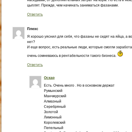
наседками, от дополнительных затрат на корм. Но есть и н
цыплят. Прежде, чем начинать заниматься фазанами.
Ответить
Плехс
Я хорошо уяснил для себя, что фазаны не сидят на яйца, а в
нет?
И еще вопрос, есть реальные люди, которые смогли заработ
очень сомневаюсь в рентабельности такого бизнеса.
Ответить
Оскар
Есть. Очень много . Но в основном держат
Румынский
Манчжурский
Алмазный
Серебряный
Золотой
Лимонный
Королевский
Пепельный