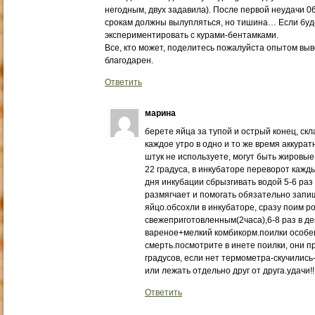
негодным, двух задавила). После первой неудачи 0
срокам должны вылупляться, но тишина… Если буде
экспериментировать с курами-бентамками.
Все, кто может, поделитесь пожалуйста опытом выв
благодарен.
Ответить
марина
берете яйца за тупой и острый конец, ск
каждое утро в одно и то же время аккура
штук не используете, могут быть жировые
22 градуса, в инкубаторе переворот кажды
дня инкубации сбрызгивать водой 5-6 раз 
размягчает и помогать обязательно запи
яйцо.обсохли в инкубаторе, сразу поим 
свежеприготовленным(2часа),6-8 раз в де
вареное+мелкий комбикорм.поилки особе
смерть.посмотрите в инете поилки, они 
градусов, если нет термометра-скучились
или лежать отдельно друг от друга.удачи!!!!!!!!
Ответить