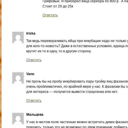
Грифовый. Я приобрёл яйца серебра по 800 р . А п
Стоит от 20 до 25к
Ответить
Iriska
Так ведь переворачивать яйца при инкубации надо не только у
для кого-то новость? Даже в естественных условиях, курица п
крутит их то в одну, то в другую сторону.
Ответить
Vano
Не прочь бы на пробу инкубировать пару-тройку яиц фазанов
очень проблематично, по крайней мере у нас. К фазанам бы з
для интереса — получится вывести страусенка или нет.
Ответить
Мальцева
У нас в чистом поле частенько можно встретить диких фазано
приучить, только это не возможно по двум причинам: поймать