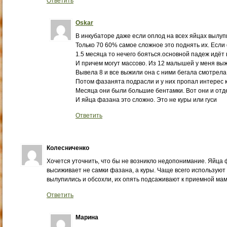
Ответить
Oskar
В инкубаторе даже если оплод на всех яйцах вылуп
Только 70 60% самое сложное это поднять их. Есл
1.5 месяца то нечего бояться.основной падеж идёт в
И причем могут массово. Из 12 малышей у меня вы
Вывела 8 и все выжили она с ними бегала смотрела
Потом фазанята подрасли и у них пропал интерес к 
Месяца они были большие бентамки. Вот они и отде
И яйца фазана это сложно. Это не куры или гуси
Ответить
Колесниченко
Хочется уточнить, что бы не возникло недопонимание. Яйца
высиживает не самки фазана, а куры. Чаще всего используют к
вылупились и обсохли, их опять подсаживают к приемной мам
Ответить
Марина