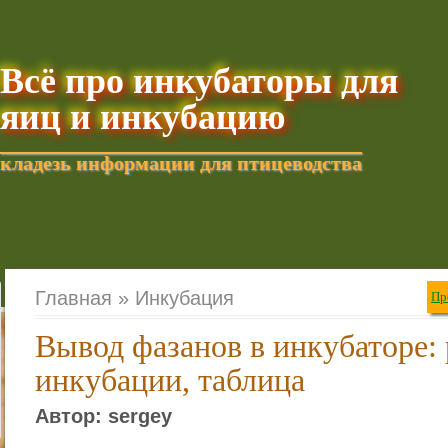
Всё про инкубаторы для
яиц и инкубацию
кладезь информации для птицеводства
Добавить текущую стра
Главная »
Инкубация
Пр
Вывод фазанов в инкубаторе:
инкубации, таблица
Автор: sergey