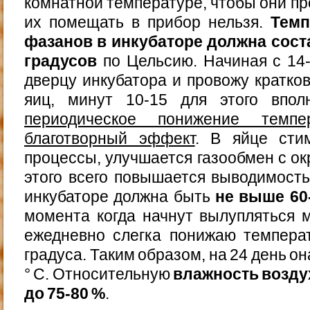
комнатной температуре, чтобы они п
их помещать в прибор нельзя.
Темп
фазанов в инкубаторе должна сост
градусов
по Цельсию. Начиная с 14
дверцу инкубатора и провожу кратк
яиц, минут 10-15 для этого впол
периодическое понижение темп
благотворный эффект
. В яйце сти
процессы, улучшается газообмен с ок
этого всего повышается выводимость
инкубаторе должна быть
не выше 60
момента когда начнут вылупляться 
ежедневно слегка понижаю темпера
градуса. Таким образом, на 24 день он
° С. Относительную
влажность возду
до 75-80 %
.