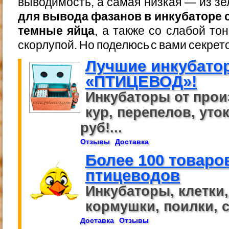
выводимость, а самая низкая — из з
для вывода фазанов в инкубаторе
темные яйца
, а также со слабой то
скорлупой. Но поделюсь с вами секрет
Лучшие инкубато
«ПТИЦЕВОД»!
Инкубаторы от прои
кур, перепелов, уток
руб!...
Отзывы
Доставка
Более 100 товаро
птицеводов
Инкубаторы, клетки
кормушки, поилки, се
Доставка
Отзывы