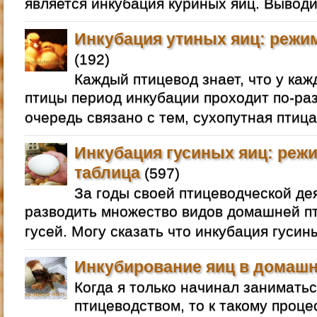
является инкубация куриных яиц. Выводи
Инкубация утиных яиц: режим
(192)
Каждый птицевод знает, что у ка
птицы период инкубации проходит по-раз
очередь связано с тем, сухопутная птица
Инкубация гусиных яиц: режи
таблица
(597)
За годы своей птицеводческой де
разводить множество видов домашней пт
гусей. Могу сказать что инкубация гусин
Инкубирование яиц в домашн
Когда я только начинал занимат
птицеводством, то к такому проце