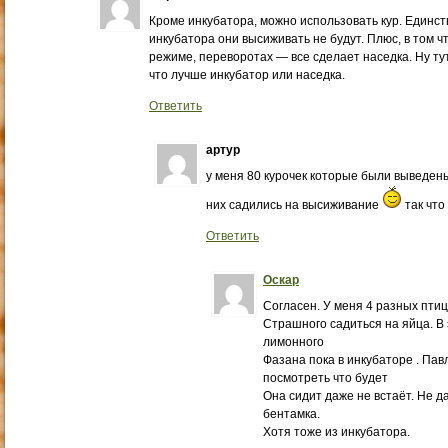
Кроме инкубатора, можно использовать кур. Единств
инкубатора они высиживать не будут. Плюс, в том ч
режиме, переворотах — все сделает наседка. Ну тут
что лучше инкубатор или наседка.
Ответить
артур
у меня 80 курочек которые были выведены
них садились на высиживание
так что
Ответить
Оскар
Согласен. У меня 4 разных птиц
Страшного садиться на яйца. В 
лимонного
Фазана пока в инкубаторе . Па
посмотреть что будет
Она сидит даже не встаёт. Не д
бентамка.
Хотя тоже из инкубатора.