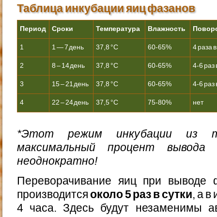
Таблица инкубации яиц фазанов
Период
Сроки
Температура
Влажность
Повор
1
1 — 7 день
37,8 °С
60-65%
4 раза в
2
8 – 14 день
37,8 °С
60-65%
4-6 раз 
3
15 – 21 день
37,8 °С
60-65%
4-6 раз 
4
22 – 24 день
37,5 °С
75-80%
нет
*Этот режим инкубации из 
максимальный процент вывода 
неоднократно!
Переворачивание яиц при выводе 
производится
около 5 раз в сутки
, а 
4 часа. Здесь будут незаменимы а