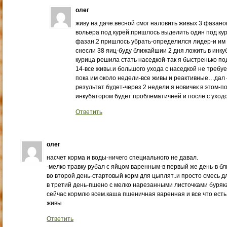
олег
живу на даче.весной смог наловить живых 3 фазанов
вольера под курей.пришлось выделить один под куре
фазан.2 пришлось убрать-определился лидер-и им 
снесли 38 яиц-буду ближайшии 2 дня ложить в инку
курица решила стать наседкой-так я быстренько п
14-все живы.и большого ухода с наседкой не требу
пока им около недели-все живы и реактивные…дал 
результат будет-через 2 недели.я новичек в этом-
инкубатором будет проблематичней и после с ухо
Ответить
олег
насчет корма и воды-ничего специального не давал.
-мелко травку рубал с яйцом варенным-в первый же день-в бл
во второй день-стартовый корм для цыплят..и просто смесь дл
в третий день-пшено с мелко нарезанными листочками буряк
сейчас кормлю всем.каша пшеничная варенная и все что ест
живы
Ответить