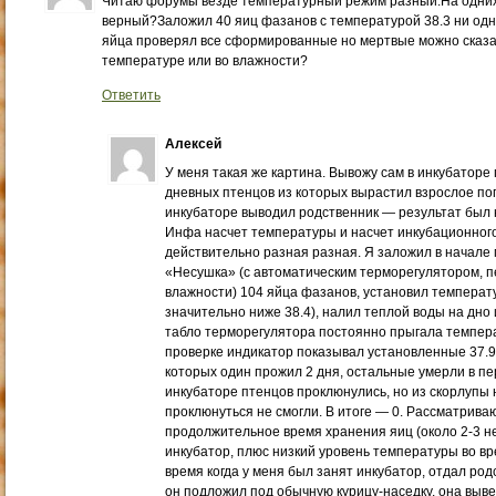
Читаю форумы везде температурный режим разный.На одних 3
верный?Заложил 40 яиц фазанов с температурой 38.3 ни од
яйца проверял все сформированные но мертвые можно сказат
температуре или во влажности?
Ответить
Алексей
У меня такая же картина. Вывожу сам в инкубаторе 
дневных птенцов из которых вырастил взрослое пого
инкубаторе выводил родственник — результат был
Инфа насчет температуры и насчет инкубационного 
действительно разная разная. Я заложил в начале 
«Несушка» (с автоматическим терморегулятором, 
влажности) 104 яйца фазанов, установил температур
значительно ниже 38.4), налил теплой воды на дно 
табло терморегулятора постоянно прыгала температу
проверке индикатор показывал установленные 37.9.
которых один прожил 2 дня, остальные умерли в пе
инкубаторе птенцов проклюнулись, но из скорлупы 
проклюнуться не смогли. В итоге — 0. Рассматрива
продолжительное время хранения яиц (около 2-3 не
инкубатор, плюс низкий уровень температуры во вре
время когда у меня был занят инкубатор, отдал род
он подложил под обычную курицу-наседку. она выве