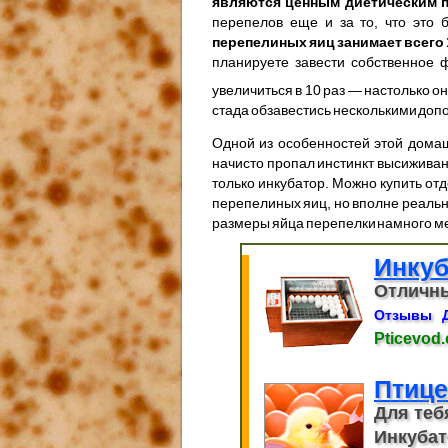
являются ценным диетическим 
перепелов еще и за то, что это
перепелиных яиц занимает всего 
планируете завести собственное 
увеличиться в 10 раз — настолько о
стада обзавестись несколькими до
Одной из особенностей этой домаш
начисто пропал инстинкт высиживан
только инкубатор. Можно купить от
перепелиных яиц, но вполне реальн
размеры яйца перепелки намного ме
Инку
Отличны
Отзывы
Pticevod
Птице
Для теб
Инкубат