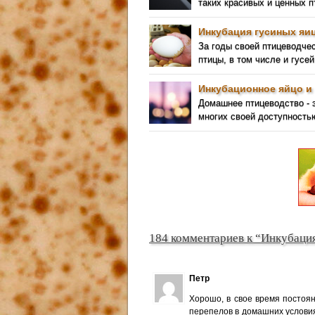
таких красивых и ценных 
Инкубация гусиных яиц
За годы своей птицеводче
птицы, в том числе и гусей
Инкубационное яйцо и 
Домашнее птицеводство - 
многих своей доступность
184 комментариев к “Инкубаци
Петр
Хорошо, в свое время постоян
перепелов в домашних условия