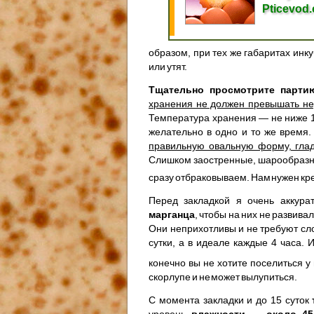
Pticevod
образом, при тех же габаритах инк
или утят.
Тщательно просмотрите парти
хранения не должен превышать н
Температура хранения — не ниже 10
желательно в одно и то же время
правильную овальную форму, глад
Слишком заостренные, шарообразн
сразу отбраковываем. Нам нужен кр
Перед закладкой я очень аккур
марганца
, чтобы на них не развива
Они неприхотливы и не требуют сло
сутки, а в идеале каждые 4 часа.
конечно вы не хотите поселиться 
скорлупе и не может вылупиться.
С момента закладки и до 15 суток
уровень
влажности — около 45