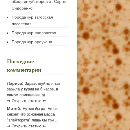
обзор инкубаторов от Сергея
Сидоренко!
Порода кур загорская
лососевая
Порода кур павловская
Порода кур араукана
Последние
комментарии
Лариса:
Здравствуйте, я так
забыла у куриц на 6 часов, в
самом помещении, гд …
⇒ Открыть статью ⇐
Митяй:
Ну как бы да. Но не
секрет что основная масса
"элеХтората" лишь бы три …
⇒ Открыть статью ⇐