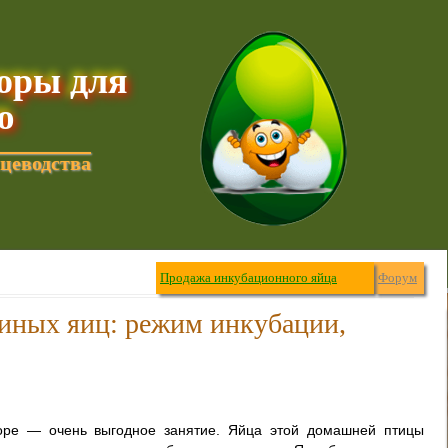
торы для
ю
цеводства
Продажа инкубационного яйца
Форум
иных яиц: режим инкубации,
оре — очень выгодное занятие. Яйца этой домашней птицы