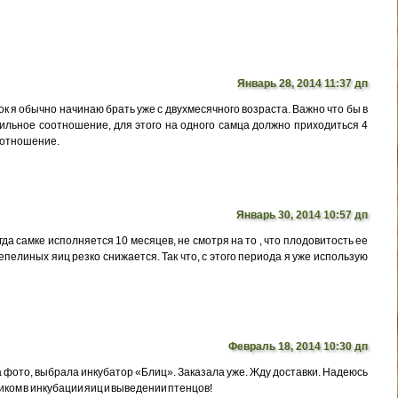
Январь 28, 2014 11:37 дп
к я обычно начинаю брать уже с двухмесячного возраста. Важно что бы в
льное соотношение, для этого на одного самца должно приходиться 4
оотношение.
Январь 30, 2014 10:57 дп
да самке исполняется 10 месяцев, не смотря на то , что плодовитость ее
пелиных яиц резко снижается. Так что, с этого периода я уже использую
Февраль 18, 2014 10:30 дп
 фото, выбрала инкубатор «Блиц». Заказала уже. Жду доставки. Надеюсь
ком в инкубации яиц и выведении птенцов!