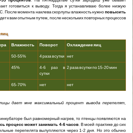
ает готовиться к выводу. Тогда я устанавливаю более низкую
 C. После момента наклева скорлупы влажность нужно
повысить
дет к вам опытным путем, после нескольких повторных процессов
 яиц
ура
Влажность
Поворот
Охлаждение яиц
50-55%
4 раза в сутки
нет
45%
4-6 раз в
2 раза в сутки по 15-20 мин
сутки
65-70%
нет
нет
лицы дает мне максимальный процент вывода перепелят,
в инкубаторе был равномерный нагрев, то птенцы появляются на
сь процесс может занимать 4-6 часов
. В моей практике до сих
дельные перепелята вылупляются через 1-2 дня. Но это обычно