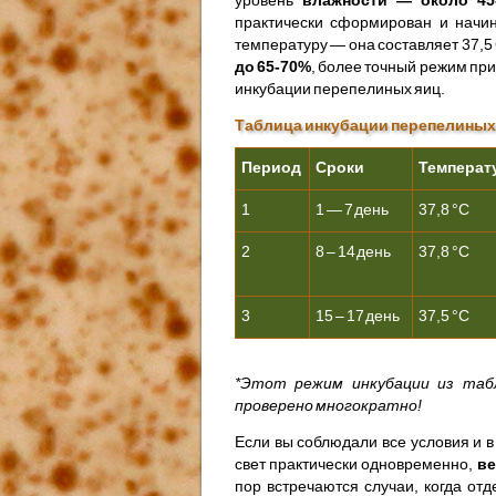
практически сформирован и начин
температуру — она составляет 37,5
до 65-70%
, более точный режим при
инкубации перепелиных яиц.
Таблица инкубации перепелиных
Период
Сроки
Температ
1
1 — 7 день
37,8 °С
2
8 – 14 день
37,8 °С
3
15 – 17 день
37,5 °С
*Этот режим инкубации из таб
проверено многократно!
Если вы соблюдали все условия и 
свет практически одновременно,
ве
пор встречаются случаи, когда от