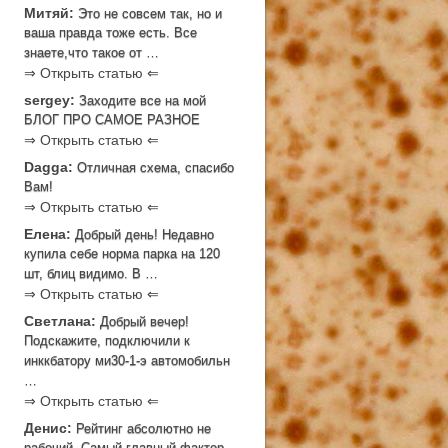
Митяй:
Это не совсем так, но и
ваша правда тоже есть. Все
знаете,что такое от …
⇒ Открыть статью ⇐
sergey:
Заходите все на мой
БЛОГ ПРО САМОЕ РАЗНОЕ
⇒ Открыть статью ⇐
Dagga:
Отличная схема, спасибо
Вам!
⇒ Открыть статью ⇐
Елена:
Добрый день! Недавно
купила себе норма парка на 120
шт, блиц видимо. В …
⇒ Открыть статью ⇐
Светлана:
Добрый вечер!
Подскажите, подключили к
инккбатору ми30-1-э автомобильн
…
⇒ Открыть статью ⇐
Денис:
Рейтинг абсолютно не
рабочий. Самый главный фактор