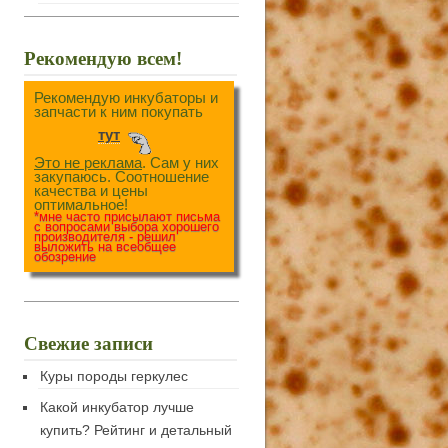
Рекомендую всем!
Рекомендую инкубаторы и
запчасти к ним покупать
тут
Это не реклама
. Сам у них
закупаюсь. Соотношение
качества и цены
оптимальное!
*мне часто присылают письма
с вопросами выбора хорошего
производителя - решил
выложить на всеобщее
обозрение
Свежие записи
Куры породы геркулес
Какой инкубатор лучше
купить? Рейтинг и детальный