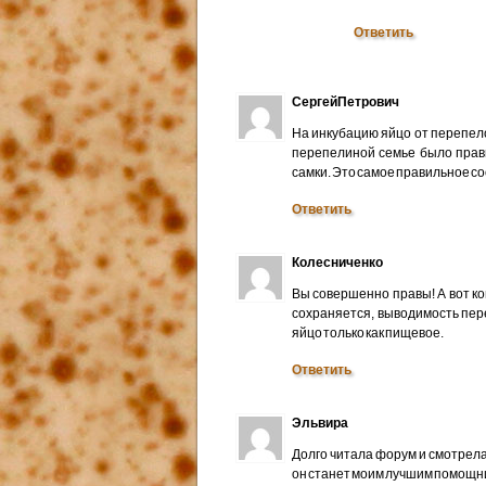
Ответить
СергейПетрович
На инкубацию яйцо от перепело
перепелиной семье было прави
самки. Это самое правильное с
Ответить
Колесниченко
Вы совершенно правы! А вот ког
сохраняется, выводимость пере
яйцо только как пищевое.
Ответить
Эльвира
Долго читала форум и смотрела
он станет моим лучшим помощни