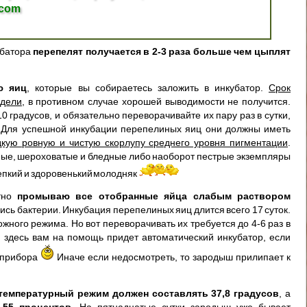
.com
убатора
перепелят получается в 2-3 раза больше чем цыплят
ю яиц
, которые вы собираетесь заложить в инкубатор.
Срок
едели
, в противном случае хорошей выводимости не получится.
 градусов, и обязательно переворачивайте их пару раз в сутки,
. Для успешной инкубации перепелиных яиц они должны иметь
кую ровную и чистую скорлупу среднего уровня пигментации
.
ые, шероховатые и бледные либо наоборот пестрые экземпляры
епкий и здоровенький молодняк
атно
промываю все отобранные яйца слабым раствором
лись бактерии. Инкубация перепелиных яиц длится всего 17 суток.
жного режима. Но вот переворачивать их требуется до 4-6 раз в
 И здесь вам на помощь придет автоматический инкубатор, если
у прибора
Иначе если недосмотреть, то зародыш прилипает к
температурный режим должен составлять 37,8 градусов
, а
-55 процентов
. На пятнадцатые сутки зародыш уже бывает