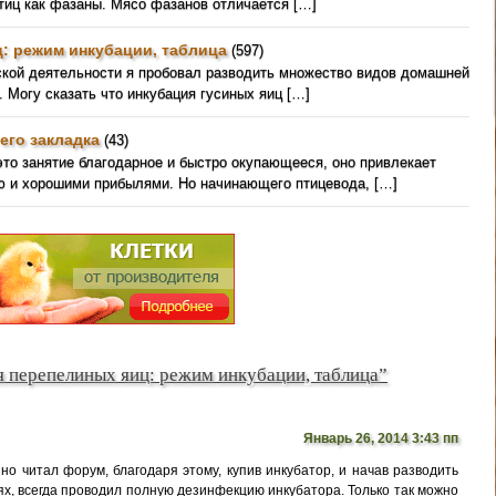
птиц как фазаны. Мясо фазанов отличается […]
: режим инкубации, таблица
(597)
ской деятельности я пробовал разводить множество видов домашней
. Могу сказать что инкубация гусиных яиц […]
его закладка
(43)
это занятие благодарное и быстро окупающееся, оно привлекает
ю и хорошими прибылями. Но начинающего птицевода, […]
я перепелиных яиц: режим инкубации, таблица”
Январь 26, 2014 3:43 пп
но читал форум, благодаря этому, купив инкубатор, и начав разводить
х, всегда проводил полную дезинфекцию инкубатора. Только так можно