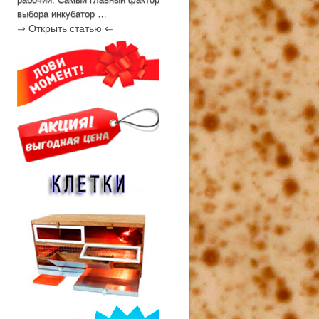
выбора инкубатор …
⇒ Открыть статью ⇐