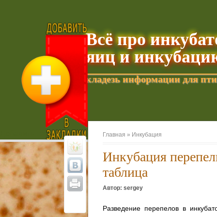
Всё про инкуба
яиц и инкубаци
кладезь информации для пти
Добавить текущую страницу в Избранное
Главная »
Инкубация
Инкубация перепел
таблица
Автор: sergey
Разведение перепелов в инкубат