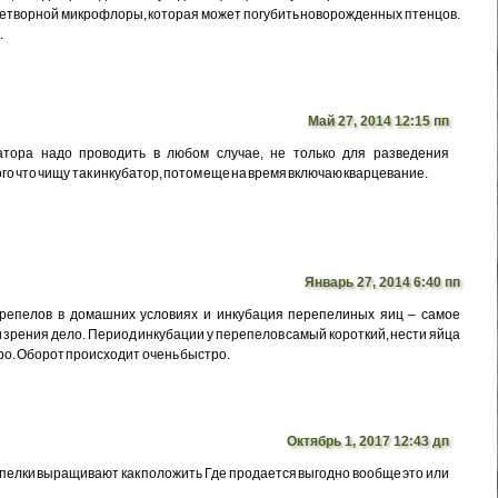
етворной микрофлоры, которая может погубить новорожденных птенцов.
.
Май 27, 2014 12:15 пп
тора надо проводить в любом случае, не только для разведения
ого что чищу так инкубатор, потом еще на время включаю кварцевание.
Январь 27, 2014 6:40 пп
ерепелов в домашних условиях и инкубация перепелиных яиц – самое
и зрения дело. Период инкубации у перепелов самый короткий, нести яйца
о. Оборот происходит очень быстро.
Октябрь 1, 2017 12:43 дп
епелки выращивают как положить Где продается выгодно вообще это или