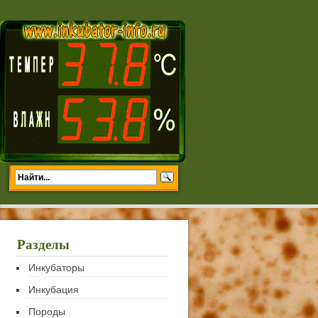
Разделы
Инкубаторы
Инкубация
Породы