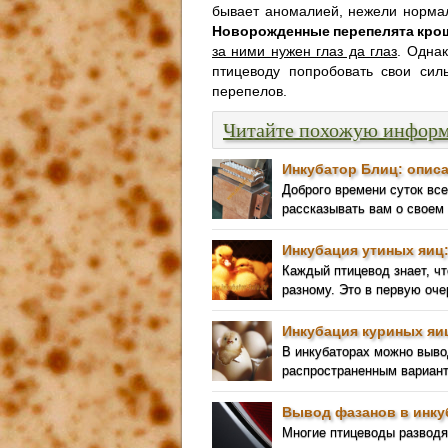
бывает аномалией, нежели норма
Новорожденные перепелята кро
за ними нужен глаз да глаз
. Одна
птицеводу попробовать свои си
перепелов.
Читайте похожую инфор
Инкубатор Блиц: описа
Доброго времени суток вс
рассказывать вам о своем
Инкубация утиных яиц
Каждый птицевод знает, чт
разному. Это в первую оче
Инкубация куриных яи
В инкубаторах можно выв
распространенным вариант
Вывод фазанов в инку
Многие птицеводы разводят