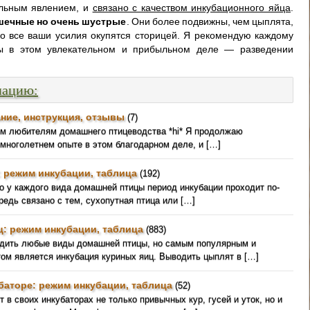
льным явлением, и
связано с качеством инкубационного яйца
.
шечные но очень шустрые
. Они более подвижны, чем цыплята,
ко все ваши усилия окупятся сторицей. Я рекомендую каждому
лы в этом увлекательном и прибыльном деле — разведении
мацию:
ние, инструкция, отзывы
(7)
ем любителям домашнего птицеводства *hi* Я продолжаю
 многолетнем опыте в этом благодарном деле, и […]
: режим инкубации, таблица
(192)
о у каждого вида домашней птицы период инкубации проходит по-
редь связано с тем, сухопутная птица или […]
ц: режим инкубации, таблица
(883)
одить любые виды домашней птицы, но самым популярным и
ом является инкубация куриных яиц. Выводить цыплят в […]
баторе: режим инкубации, таблица
(52)
 в своих инкубаторах не только привычных кур, гусей и уток, но и