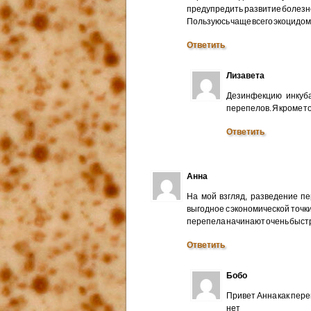
предупредить развитие болезн
Пользуюсь чаще всего экоцидом
Ответить
Лизавета
Дезинфекцию инкуба
перепелов. Я кроме т
Ответить
Анна
На мой взгляд, разведение п
выгодное с экономической точк
перепела начинают очень быстр
Ответить
Бобо
Привет Анна как пер
нет