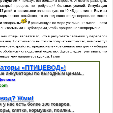
продуктом
и пользуются большим спросом. Я люблю разводить
 быстрый процесс, не требующий больших усилий.
Инкубация
17 дней
, а нестись они начинают уже на 40-45 день жизни. Если вы
фермерское хозяйство, то за год ваше стадо перепелов может
ни плодовиты
Я рекомендую по мере увеличения численности
полнительными инкубаторами, чтобы процесс шел непрерывно.
ней птицы является то, что в результате селекции у перепелок
ия яиц. Поэтому если вы хотите получать потомство, поможет тут
дельное устройство, предназначенное специально для инкубации
о обойтись и стандартной моделью. Здесь следует учитывать, что
ньше, чем например у курицы. Таким
баторы «ПТИЦЕВОД»!
е инкубаторы по выгодным ценам...
Доставка
.com
вод? Жми!
я у нас есть более 100 товаров.
оры, клетки, кормушки, поилки...