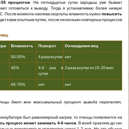
-55 процентов
. На пятнадцатые сутки зародыш уже бывает
ает готовиться к выводу. Тогда я устанавливаю более низкую
 C. После момента наклева скорлупы влажность нужно
повысить
дет к вам опытным путем, после нескольких повторных процессов
 яиц
ура
Влажность
Поворот
Охлаждение яиц
50-55%
4 раза в сутки
нет
45%
4-6 раз в
2 раза в сутки по 15-20 мин
сутки
65-70%
нет
нет
лицы дает мне максимальный процент вывода перепелят,
в инкубаторе был равномерный нагрев, то птенцы появляются на
сь процесс может занимать 4-6 часов
. В моей практике до сих
дельные перепелята вылупляются через 1-2 дня. Но это обычно