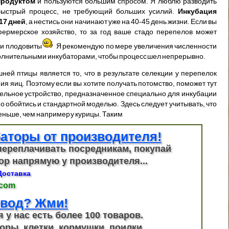
продуктом
и пользуются большим спросом. Я люблю разводить
 быстрый процесс, не требующий больших усилий.
Инкубация
17 дней
, а нестись они начинают уже на 40-45 день жизни. Если вы
фермерское хозяйство, то за год ваше стадо перепелов может
ни плодовиты
Я рекомендую по мере увеличения численности
полнительными инкубаторами, чтобы процесс шел непрерывно.
ней птицы является то, что в результате селекции у перепелок
ия яиц. Поэтому если вы хотите получать потомство, поможет тут
дельное устройство, предназначенное специально для инкубации
о обойтись и стандартной моделью. Здесь следует учитывать, что
ньше, чем например у курицы. Таким
аторы от производителя!
переплачивать посредникам, покупай
ор напрямую у производителя...
Доставка
.com
вод? Жми!
я у нас есть более 100 товаров.
оры, клетки, кормушки, поилки...