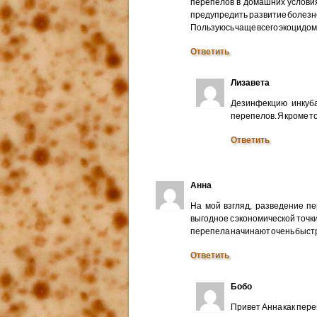
перепелов в домашних условия
предупредить развитие болезн
Пользуюсь чаще всего экоцидом
Ответить
Лизавета
Дезинфекцию инкуба
перепелов. Я кроме т
Ответить
Анна
На мой взгляд, разведение п
выгодное с экономической точк
перепела начинают очень быстр
Ответить
Бобо
Привет Анна как пер