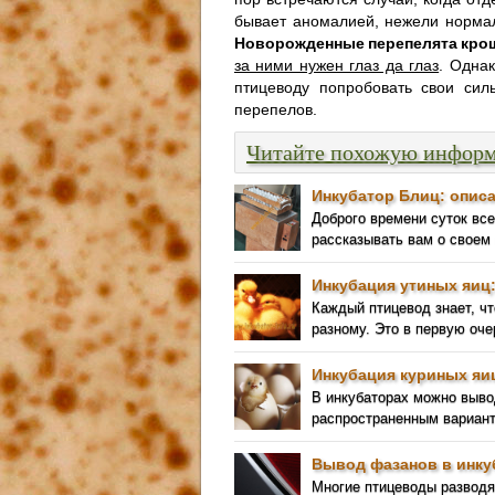
бывает аномалией, нежели норма
Новорожденные перепелята кро
за ними нужен глаз да глаз
. Одна
птицеводу попробовать свои си
перепелов.
Читайте похожую инфор
Инкубатор Блиц: описа
Доброго времени суток вс
рассказывать вам о своем
Инкубация утиных яиц
Каждый птицевод знает, чт
разному. Это в первую оче
Инкубация куриных яи
В инкубаторах можно выв
распространенным вариант
Вывод фазанов в инку
Многие птицеводы разводят