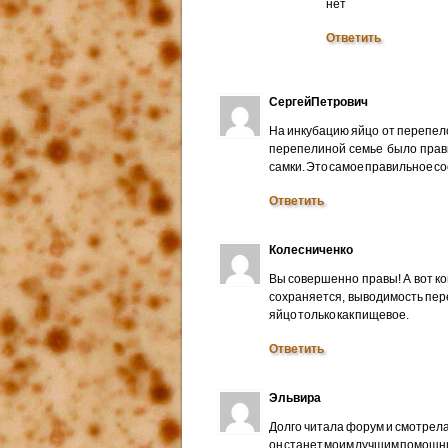
нет
Ответить
СергейПетрович
На инкубацию яйцо от перепело
перепелиной семье было прави
самки. Это самое правильное с
Ответить
Колесниченко
Вы совершенно правы! А вот ког
сохраняется, выводимость пере
яйцо только как пищевое.
Ответить
Эльвира
Долго читала форум и смотрела
он станет моим лучшим помощни