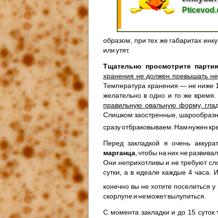
Pticevod
образом, при тех же габаритах инк
или утят.
Тщательно просмотрите парти
хранения не должен превышать н
Температура хранения — не ниже 10
желательно в одно и то же время
правильную овальную форму, глад
Слишком заостренные, шарообразн
сразу отбраковываем. Нам нужен кр
Перед закладкой я очень аккур
марганца
, чтобы на них не развива
Они неприхотливы и не требуют сло
сутки, а в идеале каждые 4 часа.
конечно вы не хотите поселиться 
скорлупе и не может вылупиться.
С момента закладки и до 15 суток