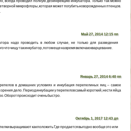
х, всегда проводил полную дезинфекцию инкубатора. Только так можно
етворной микрофлоры, которая может погубить новорожденных птенцов.
.
Май 27, 2014 12:15 пп
тора надо проводить в любом случае, не только для разведения
ого что чищу так инкубатор, потом еще на время включаю кварцевание.
Январь 27, 2014 6:40 пп
ерепелов в домашних условиях и инкубация перепелиных яиц – самое
и зрения дело. Период инкубации у перепелов самый короткий, нести яйца
о. Оборот происходит очень быстро.
Октябрь 1, 2017 12:43 дп
епелки выращивают как положить Где продается выгодно вообще это или