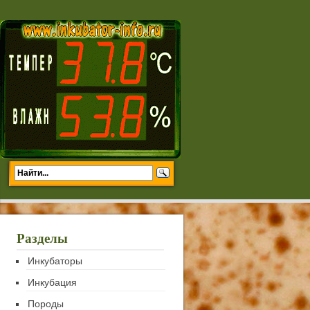
Разделы
Инкубаторы
Инкубация
Породы