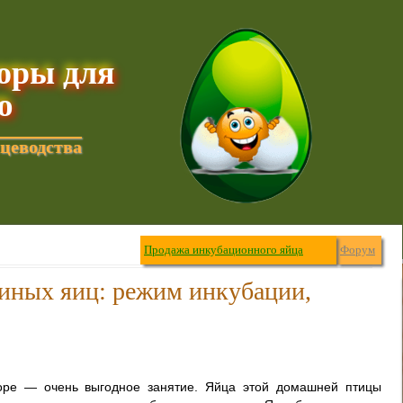
торы для
ю
цеводства
Продажа инкубационного яйца
Форум
иных яиц: режим инкубации,
оре — очень выгодное занятие. Яйца этой домашней птицы