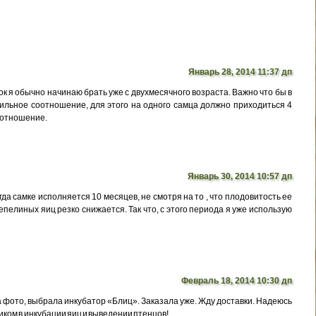
Январь 28, 2014 11:37 дп
к я обычно начинаю брать уже с двухмесячного возраста. Важно что бы в
льное соотношение, для этого на одного самца должно приходиться 4
оотношение.
Январь 30, 2014 10:57 дп
да самке исполняется 10 месяцев, не смотря на то , что плодовитость ее
пелиных яиц резко снижается. Так что, с этого периода я уже использую
Февраль 18, 2014 10:30 дп
 фото, выбрала инкубатор «Блиц». Заказала уже. Жду доставки. Надеюсь
ком в инкубации яиц и выведении птенцов!