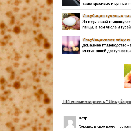
таких красивых и ценных 
Инкубация гусиных яиц
За годы своей птицеводче
птицы, в том числе и гусей
Инкубационное яйцо и 
Домашнее птицеводство - 
многих своей доступность
184 комментариев к “Инкубаци
Петр
Хорошо, в свое время постоян