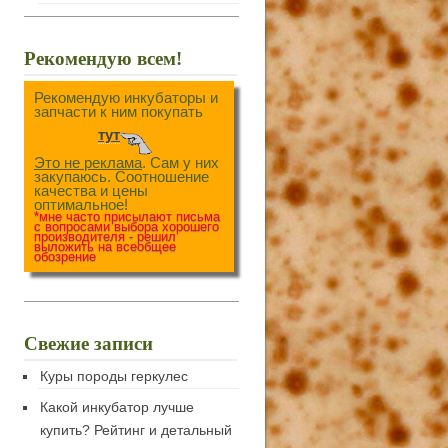
Рекомендую всем!
Рекомендую инкубаторы и
запчасти к ним покупать
тут
Это не реклама
. Сам у них
закупаюсь. Соотношение
качества и цены
оптимальное!
*мне часто присылают письма
с вопросами выбора хорошего
производителя - решил
выложить на всеобщее
обозрение
Свежие записи
Куры породы геркулес
Какой инкубатор лучше
купить? Рейтинг и детальный