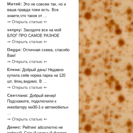
Митяй:
Это не совсем так, но и
ваша правда тоже есть. Все
знаете,что такое от …
⇒ Открыть статью ⇐
sergey:
Заходите все на мой
БЛОГ ПРО САМОЕ РАЗНОЕ
⇒ Открыть статью ⇐
Dagga:
Отличная схема, спасибо
Вам!
⇒ Открыть статью ⇐
Елена:
Добрый день! Недавно
купила себе норма парка на 120
шт, блиц видимо. В …
⇒ Открыть статью ⇐
Светлана:
Добрый вечер!
Подскажите, подключили к
инккбатору ми30-1-э автомобильн
…
⇒ Открыть статью ⇐
Денис:
Рейтинг абсолютно не
рабочий. Самый главный фактор