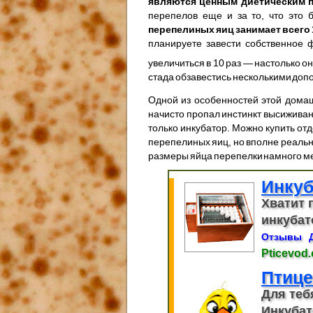
являются ценным диетическим 
перепелов еще и за то, что это
перепелиных яиц занимает всего 
планируете завести собственное 
увеличиться в 10 раз — настолько о
стада обзавестись несколькими до
Одной из особенностей этой домаш
начисто пропал инстинкт высиживан
только инкубатор. Можно купить от
перепелиных яиц, но вполне реальн
размеры яйца перепелки намного ме
Инкуб
Хватит 
инкубат
Отзывы
Pticevod
Птице
Для теб
Инкубат