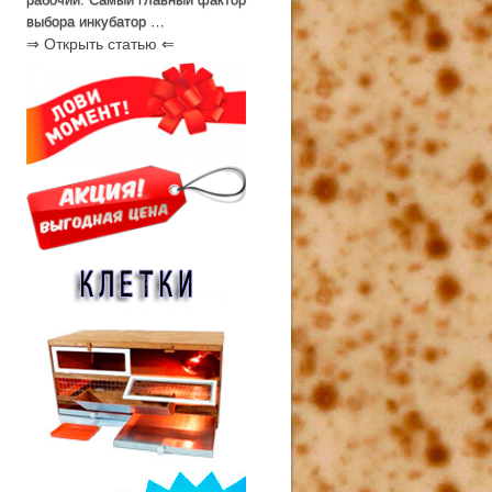
выбора инкубатор …
⇒ Открыть статью ⇐