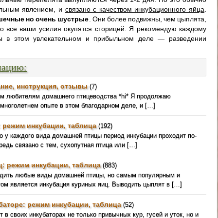
льным явлением, и
связано с качеством инкубационного яйца
.
шечные но очень шустрые
. Они более подвижны, чем цыплята,
ко все ваши усилия окупятся сторицей. Я рекомендую каждому
лы в этом увлекательном и прибыльном деле — разведении
мацию:
ние, инструкция, отзывы
(7)
ем любителям домашнего птицеводства *hi* Я продолжаю
 многолетнем опыте в этом благодарном деле, и […]
: режим инкубации, таблица
(192)
о у каждого вида домашней птицы период инкубации проходит по-
редь связано с тем, сухопутная птица или […]
ц: режим инкубации, таблица
(883)
одить любые виды домашней птицы, но самым популярным и
ом является инкубация куриных яиц. Выводить цыплят в […]
баторе: режим инкубации, таблица
(52)
 в своих инкубаторах не только привычных кур, гусей и уток, но и