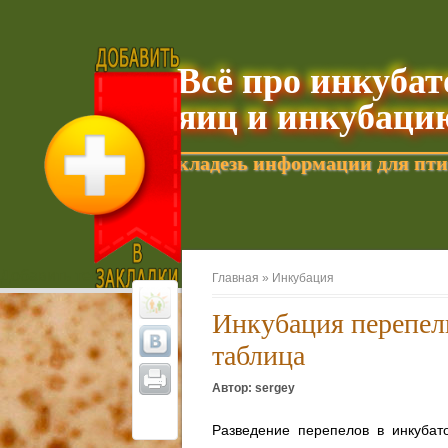
Всё про инкуба
яиц и инкубаци
кладезь информации для пти
Добавить текущую страницу в Избранное
Главная »
Инкубация
Инкубация перепел
таблица
Автор: sergey
Разведение перепелов в инкубат