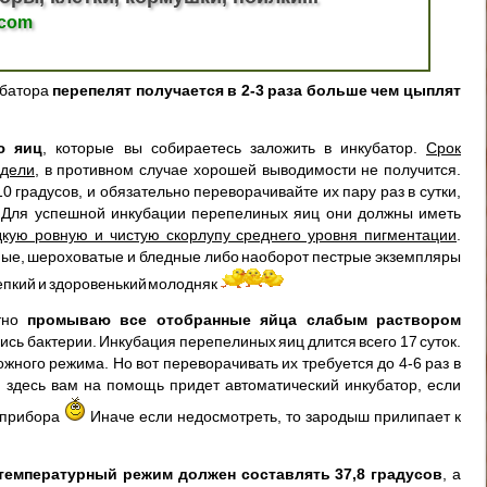
.com
убатора
перепелят получается в 2-3 раза больше чем цыплят
ю яиц
, которые вы собираетесь заложить в инкубатор.
Срок
едели
, в противном случае хорошей выводимости не получится.
 градусов, и обязательно переворачивайте их пару раз в сутки,
. Для успешной инкубации перепелиных яиц они должны иметь
кую ровную и чистую скорлупу среднего уровня пигментации
.
ые, шероховатые и бледные либо наоборот пестрые экземпляры
епкий и здоровенький молодняк
атно
промываю все отобранные яйца слабым раствором
лись бактерии. Инкубация перепелиных яиц длится всего 17 суток.
жного режима. Но вот переворачивать их требуется до 4-6 раз в
 И здесь вам на помощь придет автоматический инкубатор, если
у прибора
Иначе если недосмотреть, то зародыш прилипает к
температурный режим должен составлять 37,8 градусов
, а