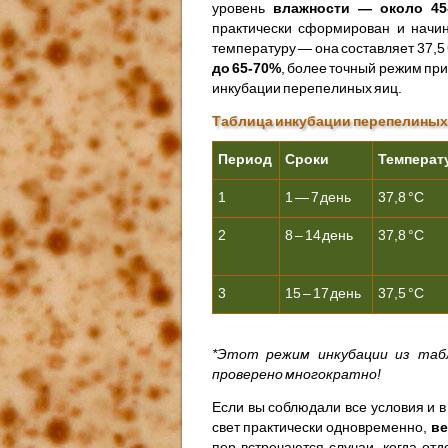
уровень
влажности — около 45
практически сформирован и начин
температуру — она составляет 37,5
до 65-70%
, более точный режим при
инкубации перепелиных яиц.
Таблица инкубации перепелиных
Период
Сроки
Температ
1
1 — 7 день
37,8 °С
2
8 – 14 день
37,8 °С
3
15 – 17 день
37,5 °С
*Этот режим инкубации из таб
проверено многократно!
Если вы соблюдали все условия и 
свет практически одновременно,
ве
пор встречаются случаи, когда от