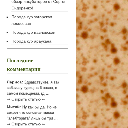
обзор инкубаторов от Сергея
Сидоренко!
Порода кур загорская
лососевая
Порода кур павловская
Порода кур араукана
Последние
комментарии
Лариса:
Здравствуйте, я так
забыла у куриц на 6 часов, в
самом помещении, гд …
⇒ Открыть статью ⇐
Митяй:
Ну как бы да. Но не
секрет что основная масса
"элеХтората" лишь бы три …
⇒ Открыть статью ⇐