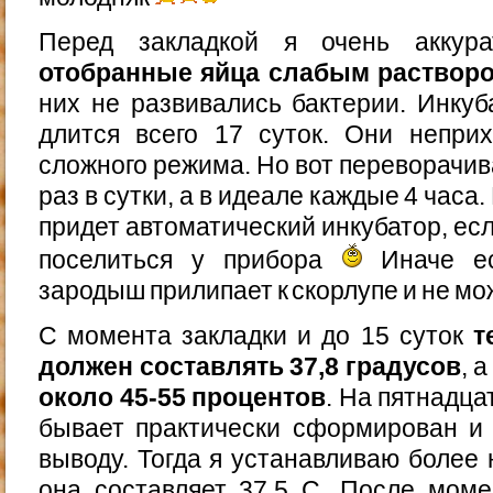
Перед закладкой я очень акку
отобранные яйца слабым раствор
них не развивались бактерии. Инку
длится всего 17 суток. Они непри
сложного режима. Но вот переворачива
раз в сутки, а в идеале каждые 4 часа
придет автоматический инкубатор, есл
поселиться у прибора
Иначе ес
зародыш прилипает к скорлупе и не мо
С момента закладки и до 15 суток
т
должен составлять 37,8 градусов
, 
около 45-55 процентов
. На пятнадц
бывает практически сформирован и 
выводу. Тогда я устанавливаю более
она составляет 37,5 C. После моме