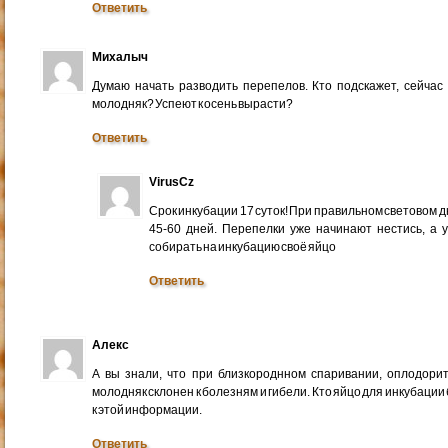
Ответить
Михалыч
Думаю начать разводить перепелов. Кто подскажет, сейча
молодняк? Успеют к осень вырасти?
Ответить
VirusCz
Срок инкубации 17 суток! При правильном световом д
45-60 дней. Перепелки уже начинают нестись, а 
собирать на инкубацию своё яйцо
Ответить
Алекс
А вы знали, что при близкороднном спаривании, оплодори
молодняк склонен к болезням и гибели. Кто яйцо для инкубации
к этой информации.
Ответить