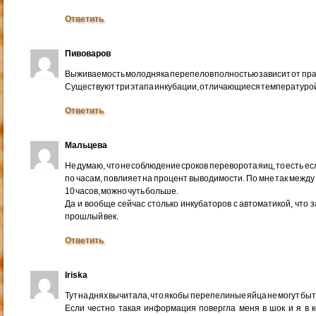
Ответить
Пивоваров
Выживаемость молодняка перепелов полностью зависит от пр
Существуют три этапа инкубации, отличающиеся температурой
Ответить
Мальцева
Не думаю, что не соблюдение сроков переворота яиц, то есть есл
по часам, повлияет на процент выводимости. По мне так межд
10 часов, можно чуть больше.
Да и вообще сейчас столько инкубаторов с автоматикой, что
прошлый век.
Ответить
Iriska
Тут на днях вычитала, что якобы перепелиные яйца не могут б
Если честно такая информация повергла меня в шок и я в ко