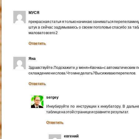
МУСЯ
прекрасная статья я только начинаю заниматься перепелами ку
штук а сейчас задумываюсь о своем поголовье спасибо за таб
маловато всего 2
Ответить
Яна
Здравствуйте.Подскажите,у меня»Квочка»с автоматическим пер
охлаждение ни слова.Что мне делать?Высиживаю перепелов.
Ответить
sergey
Инкубируйте по инструкции к инкубатору. В дальн
таблице на этой странице и сравните результат.
Ответить
евгений