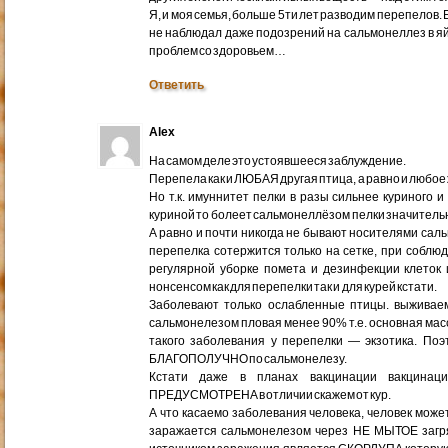
Я, и моя семья, больше 5ти лет разводим перепелов. Е
не наблюдал даже подозрений на сальмонеллез в яйца
проблем со здоровьем…
Ответить
Alex
На самом деле это устоявшееся заблуждение.
Перепела как и ЛЮБАЯ другая птица, а равно и люб
Но т.к. имуннитет пелки в разы сильнее куриного
куриной то болеет сальмонеллёзом пелки значитель
А равно и почти никогда не бывают носителями сал
перепелка сотержится только на сетке, при соблю
регулярной уборке помета и дезинфекции клеток
нонсенсом как для перепелки так и для курей кстати.
Заболевают только ослабленные птицы. выживае
сальмонелезом пловая менее 90% т.е. основная мас
такого заболевания у перепелки — экзотика. Поэ
БЛАГОПОЛУЧНО по сальмонелезу.
Кстати даже в планах вакцинации вакцинац
ПРЕДУСМОТРЕНА в отличии скажем от кур.
А что касаемо заболевания человека, человек може
заражается сальмонелезом через НЕ МЫТОЕ загря