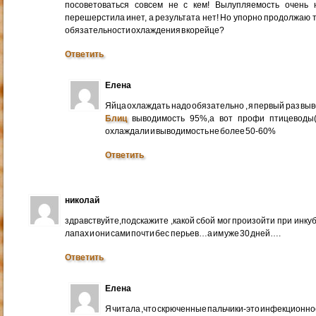
посоветоваться совсем не с кем! Вылупляемость очень 
перешерстила инет, а результата нет! Но упорно продолжаю т
обязательности охлаждения в корейце?
Ответить
Елена
Яйца охлаждать надо обязательно , я первый раз выв
Блиц
выводимость 95%,а вот профи птицеводы(
охлаждали и выводимость не более 50-60%
Ответить
николай
здравствуйте,подскажите ,какой сбой мог произойти при инк
лапах и они сами почти бес перьев…а им уже 30 дней….
Ответить
Елена
Я читала ,что скрюченные пальчики-это инфекционно