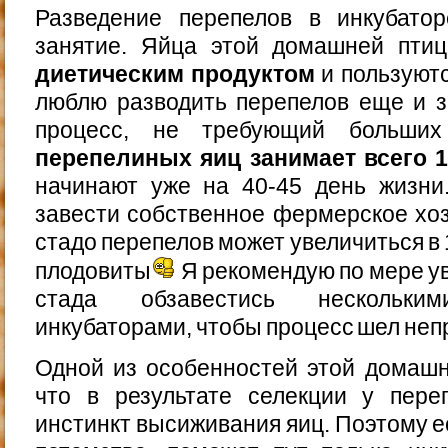
Разведение перепелов в инкубато
занятие. Яйца этой домашней пт
диетическим продуктом
и пользуют
люблю разводить перепелов еще и з
процесс, не требующий больши
перепелиных яиц занимает всего 
начинают уже на 40-45 день жизни
завести собственное фермерское хозя
стадо перепелов может увеличиться в 
плодовиты
Я рекомендую по мере у
стада обзавестись нескольким
инкубаторами, чтобы процесс шел неп
Одной из особенностей этой домашн
что в результате селекции у пере
инстинкт высиживания яиц. Поэтому е