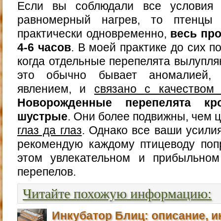
Если вы соблюдали все условия 
равномерный нагрев, то птенцы 
практически одновременно,
весь пр
4-6 часов
. В моей практике до сих п
когда отдельные перепелята вылупляю
это обычно бывает аномалией,
явлением, и
связано с качеством 
Новорожденные перепелята к
шустрые
. Они более подвижны, чем 
глаз да глаз
. Однако все ваши усилия
рекомендую каждому птицеводу поп
этом увлекательном и прибыльно
перепелов.
Читайте похожую информацию:
Инкубатор Блиц: описание, и