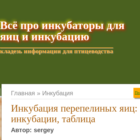
Всё про инкубаторы для
яиц и инкубацию
кладезь информации для птицеводства
Добавить текущую стра
Главная »
Инкубация
Пр
Инкубация перепелиных яиц:
инкубации, таблица
Автор: sergey