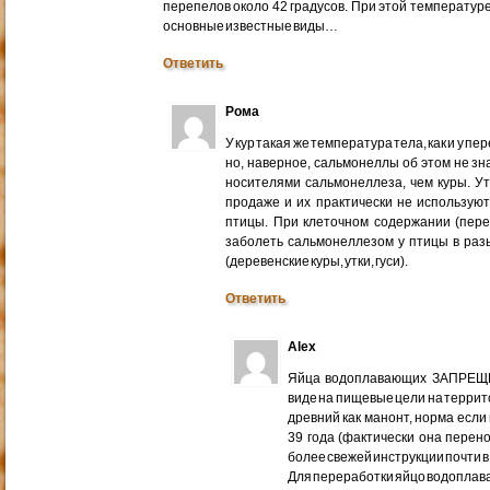
перепелов около 42 градусов. При этой температур
основные известные виды…
Ответить
Рома
У кур такая же температура тела, как и у п
но, наверное, сальмонеллы об этом не зна
носителями сальмонеллеза, чем куры. У
продаже и их практически не использую
птицы. При клеточном содержании (пер
заболеть сальмонеллезом у птицы в раз
(деревенские куры, утки, гуси).
Ответить
Alex
Яйца водоплавающих ЗАПРЕЩЕ
виде на пищевые цели на террит
древний как манонт, норма если
39 года (фактически она перен
более свежей инструкции почти в
Для переработки яйцо водопла