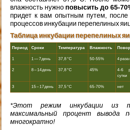
влажность нужно
повысить до 65-70
придет к вам опытным путем, после
процессов инкубации перепелиных яиц
Таблица инкубации перепелиных я
Период
Сроки
Температура
Влажность
Пово
1
1 — 7 день
37,8 °С
50-55%
4 раза 
2
8 – 14 день
37,8 °С
45%
4-6 
сутки
3
15 – 17 день
37,5 °С
65-70%
нет
*Этот режим инкубации из 
максимальный процент вывода пе
многократно!