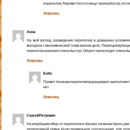
перепелов. Я кроме того что чищу так инкубатор, пот
Ответить
Анна
На мой взгляд, разведение перепелов в домашних условия
выгодное с экономической точки зрения дело. Период инкубаци
перепела начинают очень быстро. Оборот происходит очень бы
Ответить
Бобо
Привет Анна как перепелки выращивают как положит
нет
Ответить
СергейПетрович
На инкубацию яйцо от перепелок я обычно начинаю брать уже 
перепелиной семье было правильное соотношение, для этог