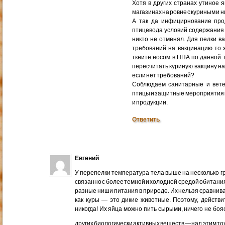
Хотя в других странах утиное 
магазинах на ровне с куриным и н
А так да инфицирнование прод
птицевода условий содержания
никто не отменял. Для пелки в
требований на вакцинацию то 
ткните носом в НПА по данной 
пересчитать куриную вакцину на 
если нет требований?
Соблюдаем санитарные и вет
птицы и защитные мероприятия и 
и продукции.
Ответить
Евгений
У перепелки температура тела выше на несколько гра
связанно с более темной и холодной средой обитания
разные ниши питания в природе. Их нельзя сравнив
как куры — это дикие животные. Поэтому, действи
никогда! Их яйца можно пить сырыми, ничего не бояс
других биологически активных веществ — над этим т