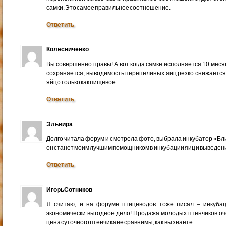
самки. Это самое правильное соотношение.
Ответить
Колесниченко
Вы совершенно правы! А вот когда самке исполняется 10 месяце
сохраняется, выводимость перепелиных яиц резко снижается. 
яйцо только как пищевое.
Ответить
Эльвира
Долго читала форум и смотрела фото, выбрала инкубатор «Бли
он станет моим лучшим помощником в инкубации яиц и выведен
Ответить
ИгорьСотников
Я считаю, и на форуме птицеводов тоже писал – инкуба
экономически выгодное дело! Продажа молодых птенчиков оче
цена суточного птенчика не сравнимы, как вы знаете.