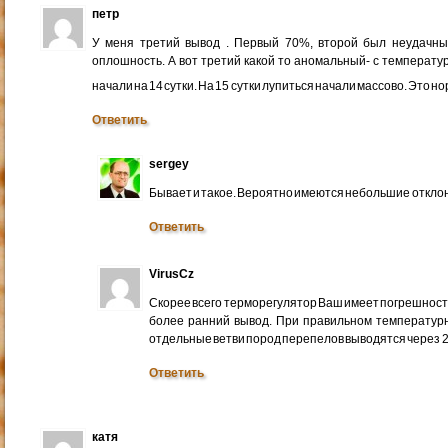
петр
У меня третий вывод . Первый 70%, второй был неудачн
оплошность. А вот третий какой то аномальный- с температур
начали на 14 сутки. На 15 сутки лупиться начали массово. Это 
Ответить
sergey
Бывает и такое. Вероятно имеются небольшие откло
Ответить
VirusCz
Скорее всего терморегулятор Ваш имеет погрешность.
более ранний вывод. При правильном температурн
отдельные ветви пород перепелов выводятся через 21
Ответить
катя