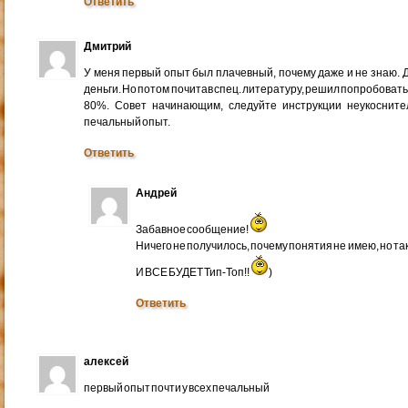
Ответить
Дмитрий
У меня первый опыт был плачевный, почему даже и не знаю. Д
деньги. Но потом почитав спец. литературу, решил попробовать 
80%. Совет начинающим, следуйте инструкции неукосните
печальный опыт.
Ответить
Андрей
Забавное сообщение!
Ничего не получилось, почему понятия не имею, но так
И ВСЕ БУДЕТ Тип-Топ!!
)
Ответить
алексей
первый опыт почти у всех печальный