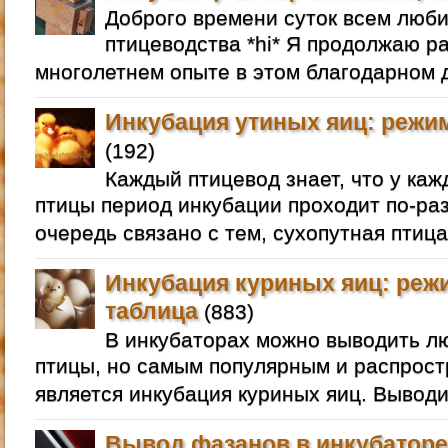
Доброго времени суток всем люб
птицеводства *hi* Я продолжаю р
многолетнем опыте в этом благодарном д
Инкубация утиных яиц: режим
(192)
Каждый птицевод знает, что у ка
птицы период инкубации проходит по-раз
очередь связано с тем, сухопутная птица
Инкубация куриных яиц: реж
таблица
(883)
В инкубаторах можно выводить 
птицы, но самым популярным и распрос
является инкубация куриных яиц. Выводи
Вывод фазанов в инкубаторе