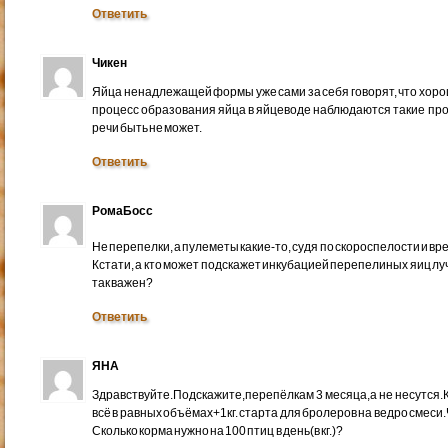
Ответить
Чикен
Яйца ненадлежащей формы уже сами за себя говорят, что хорош
процесс образования яйца в яйцеводе наблюдаются такие про
речи быть не может.
Ответить
РомаБосс
Не перепелки, а пулеметы какие-то, судя по скороспелости и в
Кстати, а кто может подскажет инкубацией перепелиных яиц луч
так важен?
Ответить
ЯНА
Здравствуйте.Подскажите,перепёлкам 3 месяца,а не несутся.
всё в равных объёмах+1кг. старта для бролеров на ведро смеси
Сколько корма нужно на 100 птиц в день(в кг.)?