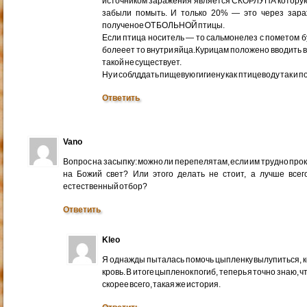
источником заражения является СКОРЛУПА которую
забыли помыть. И только 20% — это через зара
полученое ОТ БОЛЬНОЙ птицы.
Если птица носитель — то сальмонелез с пометом б
болееет то внутри яйца.Курицам положено вводить 
такой не существует.
Ну и соблддать пищевую гигиену как птицеводу так и 
Ответить
Vano
Вопрос на засыпку: можно ли перепелятам, если им трудно про
на Божий свет? Или этого делать не стоит, а лучше всег
естественный отбор?
Ответить
Kleo
Я однажды пыталась помочь цыпленку вылупиться, к
кровь. В итоге цыпленок погиб, теперь я точно знаю, 
скорее всего, такая же история.