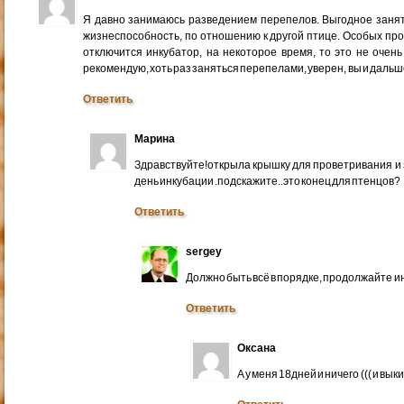
Я давно занимаюсь разведением перепелов. Выгодное заняти
жизнеспособность, по отношению к другой птице. Особых проб
отключится инкубатор, на некоторое время, то это не очень
рекомендую, хоть раз заняться перепелами, уверен, вы и дальш
Ответить
Марина
Здравствуйте!открыла крышку для проветривания и
день инкубации .подскажите..это конец для птенцов?
Ответить
sergey
Должно быть всё в порядке, продолжайте и
Ответить
Оксана
А у меня 18дней и ничего ((( и вык