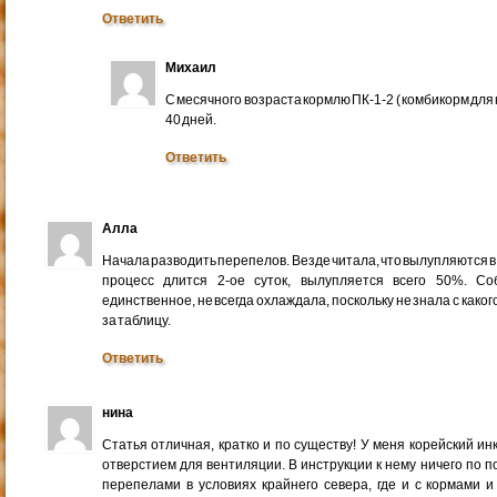
Ответить
Михаил
С месячного возраста кормлю ПК-1-2 ( комбикорм для 
40 дней.
Ответить
Алла
Начала разводить перепелов. Везде читала, что вылупляются в 
процесс длится 2-ое суток, вылупляется всего 50%. С
единственное, не всегда охлаждала, поскольку не знала с каког
за таблицу.
Ответить
нина
Статья отличная, кратко и по существу! У меня корейский и
отверстием для вентиляции. В инструкции к нему ничего по 
перепелами в условиях крайнего севера, где и с кормами 