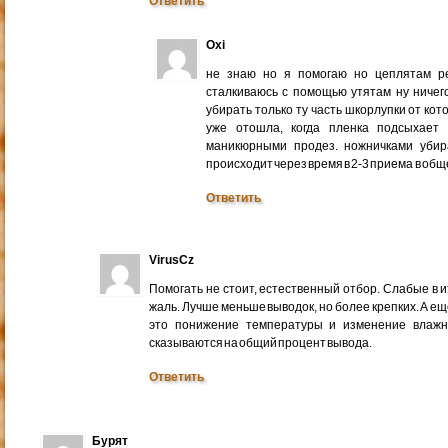
Ответить
Oxi
не знаю но я помогаю но цеплятам ре
сталкиваюсь с помощью утятам ну ничег
убирать только ту часть шкорлупки от ко
уже отошла, когда пленка подсыхает
маникюрными продез. ножничками убир
происходит через время в 2-3 приема в общ
Ответить
VirusCz
Помогать не стоит, естественный отбор. Слабые в 
жаль. Лучше меньше выводок, но более крепких. А ещ
это понижение температуры и изменение влажн
сказываются на общий процент вывода.
Ответить
Бурят