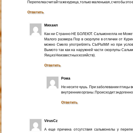
Перепелка считай та же курица, только маленькая, с чего бы эт
Ответить
Михаил
Как ни Странно НЕ БОЛЕЮТ. Сальмонелла не Может
Малого размера Пор в скорлупе в отличии от Кур
можно Смело употреблять СЫРЫМИ но при услов
Вымото так как на наружней части скорлупы Сальм
Яиц из Неизвестных хозяйств).
Ответить
Рома
Не несите чушь. При заболевании птицы в
внутренние органы. Происходит эндогенное
Ответить
VirusCz
А еще причина отсутствия сальмонелы у перепе