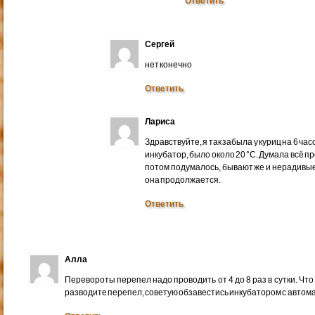
Ответить
Сергей
нет конечно
Ответить
Лариса
Здравствуйте, я так забыла у куриц на 6 ча
инкубатор, было около 20 °С. Думала всё пр
потом подумалось, бывают же и нерадивые
она продолжается.
Ответить
Алла
Перевороты перепел надо проводить от 4 до 8 раз в сутки. Что
разводите перепел, советую обзавестись инкубатором с автом