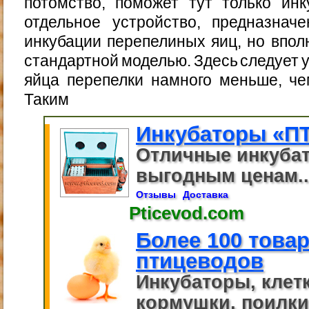
потомство, поможет тут только инк
отдельное устройство, предназнач
инкубации перепелиных яиц, но впол
стандартной моделью. Здесь следует 
яйца перепелки намного меньше, че
Таким
Инкубаторы «П
Отличные инкуба
выгодным ценам..
Отзывы
Доставка
Pticevod.com
Более 100 това
птицеводов
Инкубаторы, клет
кормушки, поилки,