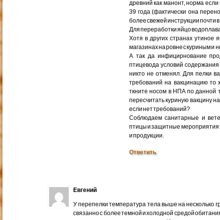
древний как манонт, норма если
39 года (фактически она перен
более свежей инструкции почти в
Для переработки яйцо водопла
Хотя в других странах утиное 
магазинах на ровне с куриным и н
А так да инфицирнование прод
птицевода условий содержания
никто не отменял. Для пелки в
требований на вакцинацию то 
ткните носом в НПА по данной 
пересчитать куриную вакцину на 
если нет требований?
Соблюдаем санитарные и вет
птицы и защитные мероприятия и 
и продукции.
Ответить
Евгений
У перепелки температура тела выше на несколько гра
связанно с более темной и холодной средой обитания