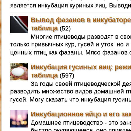
является инкубация куриных яиц. Выводи
Вывод фазанов в инкубаторе
таблица
(52)
Многие птицеводы разводят в сво
только привычных кур, гусей и уток, но и
ценных птиц как фазаны. Мясо фазанов 
Инкубация гусиных яиц: режи
таблица
(597)
За годы своей птицеводческой де
разводить множество видов домашней пт
гусей. Могу сказать что инкубация гусин
Инкубационное яйцо и его за
Домашнее птицеводство - это зан
быстро окупающееся, оно привлек