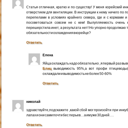
Статья отличная, кратко и по существу! У меня корейский и
отверстием для вентиляции. В инструкции к нему ничего по 
перепелами в условиях крайнего севера, где и с кормами 
посоветоваться совсем не с кем! Вылупляемость очень 
перешерстила инет, а результата нет! Но упорно продолжаю т
обязательности охлаждения в корейце?
Ответить
Елена
Яйца охлаждать надо обязательно , я первый раз выв
Блиц
выводимость 95%,а вот профи птицеводы(
охлаждали и выводимость не более 50-60%
Ответить
николай
здравствуйте,подскажите ,какой сбой мог произойти при инк
лапах и они сами почти бес перьев…а им уже 30 дней….
Ответить