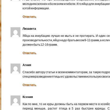
молодняк склонен к болезням и гибели. Кто яйцо для инкубации
к этой информации.
Ответить
Лизавета
Яйца на инкубацию лучше не мыть и не протирать. И один се
производительности, яйцо надо брать весом 9-11 грамм, а если 
должен быть 12-16 грамм.
Ответить
Агния
Спасибо автору статьи и всем комментаторам, за такую подр
спецом в разведении птицы и с удовольствием использую свои з
Ответить
Ксения
Как по мне, то не куры должны быть на первом месте в хозя
период меньше, растет птица в 5 раз быстрее курицы. 