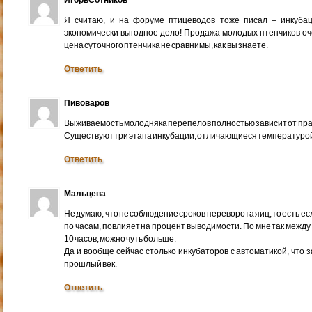
ИгорьСотников
Я считаю, и на форуме птицеводов тоже писал – инкуба
экономически выгодное дело! Продажа молодых птенчиков оче
цена суточного птенчика не сравнимы, как вы знаете.
Ответить
Пивоваров
Выживаемость молодняка перепелов полностью зависит от пр
Существуют три этапа инкубации, отличающиеся температурой
Ответить
Мальцева
Не думаю, что не соблюдение сроков переворота яиц, то есть есл
по часам, повлияет на процент выводимости. По мне так межд
10 часов, можно чуть больше.
Да и вообще сейчас столько инкубаторов с автоматикой, что
прошлый век.
Ответить