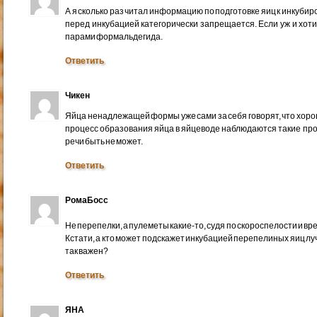
А я сколько раз читал информацию по подготовке яиц к инкубир
перед инкубацией категорически запрещается. Если уж и хот
парами формальдегида.
Ответить
Чикен
Яйца ненадлежащей формы уже сами за себя говорят, что хорош
процесс образования яйца в яйцеводе наблюдаются такие про
речи быть не может.
Ответить
РомаБосс
Не перепелки, а пулеметы какие-то, судя по скороспелости и в
Кстати, а кто может подскажет инкубацией перепелиных яиц луч
так важен?
Ответить
ЯНА