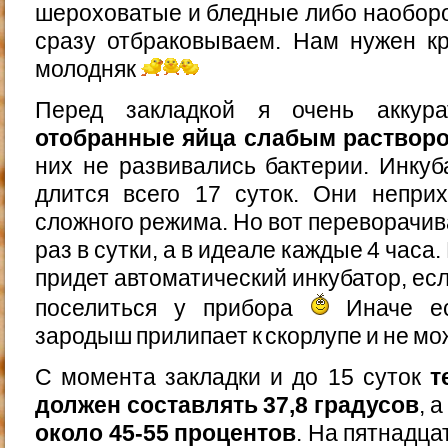
шероховатые и бледные либо наобор
сразу отбраковываем. Нам нужен кр
молодняк
Перед закладкой я очень акку
отобранные яйца слабым раствор
них не развивались бактерии. Инку
длится всего 17 суток. Они непри
сложного режима. Но вот переворачива
раз в сутки, а в идеале каждые 4 часа
придет автоматический инкубатор, есл
поселиться у прибора
Иначе ес
зародыш прилипает к скорлупе и не мо
С момента закладки и до 15 суток
т
должен составлять 37,8 градусов
, 
около 45-55 процентов
. На пятнадц