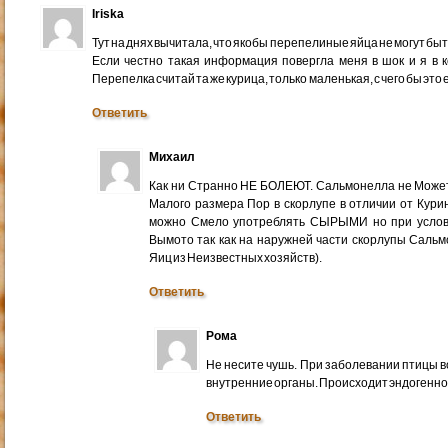
Iriska
Тут на днях вычитала, что якобы перепелиные яйца не могут б
Если честно такая информация повергла меня в шок и я в ко
Перепелка считай та же курица, только маленькая, с чего бы эт
Ответить
Михаил
Как ни Странно НЕ БОЛЕЮТ. Сальмонелла не Может
Малого размера Пор в скорлупе в отличии от Кур
можно Смело употреблять СЫРЫМИ но при услов
Вымото так как на наружней части скорлупы Сальм
Яиц из Неизвестных хозяйств).
Ответить
Рома
Не несите чушь. При заболевании птицы в
внутренние органы. Происходит эндогенное
Ответить