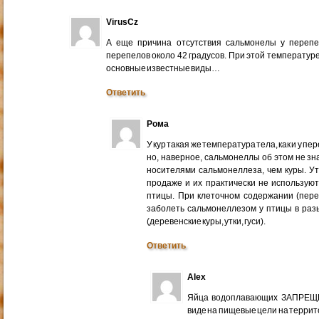
VirusCz
А еще причина отсутствия сальмонелы у перепе
перепелов около 42 градусов. При этой температур
основные известные виды…
Ответить
Рома
У кур такая же температура тела, как и у п
но, наверное, сальмонеллы об этом не зна
носителями сальмонеллеза, чем куры. У
продаже и их практически не использую
птицы. При клеточном содержании (пер
заболеть сальмонеллезом у птицы в раз
(деревенские куры, утки, гуси).
Ответить
Alex
Яйца водоплавающих ЗАПРЕЩЕ
виде на пищевые цели на террит