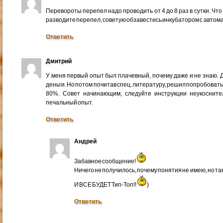
Перевороты перепел надо проводить от 4 до 8 раз в сутки. Что
разводите перепел, советую обзавестись инкубатором с автом
Ответить
Дмитрий
У меня первый опыт был плачевный, почему даже и не знаю. Д
деньги. Но потом почитав спец. литературу, решил попробовать 
80%. Совет начинающим, следуйте инструкции неукосните
печальный опыт.
Ответить
Андрей
Забавное сообщение!
Ничего не получилось, почему понятия не имею, но так
И ВСЕ БУДЕТ Тип-Топ!!
)
Ответить