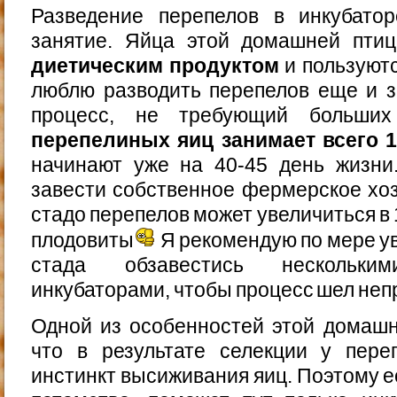
Разведение перепелов в инкубато
занятие. Яйца этой домашней пт
диетическим продуктом
и пользуют
люблю разводить перепелов еще и з
процесс, не требующий больши
перепелиных яиц занимает всего 
начинают уже на 40-45 день жизни
завести собственное фермерское хозя
стадо перепелов может увеличиться в 
плодовиты
Я рекомендую по мере у
стада обзавестись нескольким
инкубаторами, чтобы процесс шел неп
Одной из особенностей этой домашн
что в результате селекции у пере
инстинкт высиживания яиц. Поэтому е