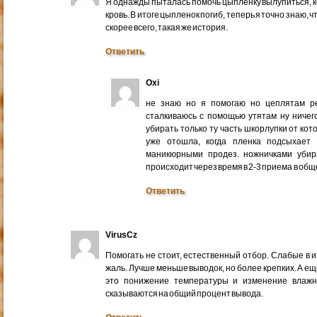
Я однажды пыталась помочь цыпленку вылупиться, к
кровь. В итоге цыпленок погиб, теперь я точно знаю, 
скорее всего, такая же история.
Ответить
Oxi
не знаю но я помогаю но цеплятам ре
сталкиваюсь с помощью утятам ну ничег
убирать только ту часть шкорлупки от ко
уже отошла, когда пленка подсыхает
маникюрными продез. ножничками убир
происходит через время в 2-3 приема в общ
Ответить
VirusCz
Помогать не стоит, естественный отбор. Слабые в 
жаль. Лучше меньше выводок, но более крепких. А ещ
это понижение температуры и изменение влажн
сказываются на общий процент вывода.