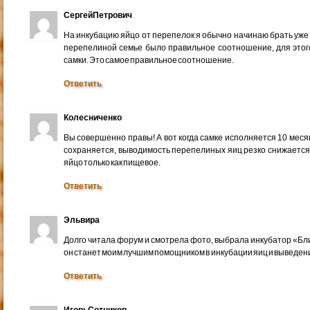
СергейПетрович
На инкубацию яйцо от перепелок я обычно начинаю брать уже 
перепелиной семье было правильное соотношение, для этог
самки. Это самое правильное соотношение.
Ответить
Колесниченко
Вы совершенно правы! А вот когда самке исполняется 10 месяце
сохраняется, выводимость перепелиных яиц резко снижается. 
яйцо только как пищевое.
Ответить
Эльвира
Долго читала форум и смотрела фото, выбрала инкубатор «Бли
он станет моим лучшим помощником в инкубации яиц и выведен
Ответить