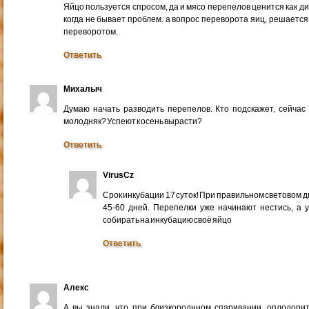
Яйцо пользуется спросом, да и мясо перепелов ценится как ди
когда не бывает проблем. а вопрос переворота яиц, решаетс
переворотом.
Ответить
Михалыч
Думаю начать разводить перепелов. Кто подскажет, сейча
молодняк? Успеют к осень вырасти?
Ответить
VirusCz
Срок инкубации 17 суток! При правильном световом д
45-60 дней. Перепелки уже начинают нестись, а 
собирать на инкубацию своё яйцо
Ответить
Алекс
А вы знали, что при близкороднном спаривании, оплодори