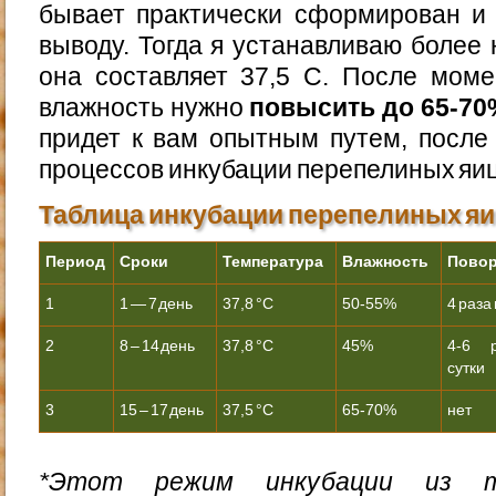
бывает практически сформирован и 
выводу. Тогда я устанавливаю более
она составляет 37,5 C. После моме
влажность нужно
повысить до 65-70
придет к вам опытным путем, после
процессов инкубации перепелиных яиц
Таблица инкубации перепелиных я
Период
Сроки
Температура
Влажность
Пово
1
1 — 7 день
37,8 °С
50-55%
4 раза 
2
8 – 14 день
37,8 °С
45%
4-6 
сутки
3
15 – 17 день
37,5 °С
65-70%
нет
*Этот режим инкубации из 