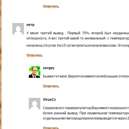
Ответить
петр
У меня третий вывод . Первый 70%, второй был неудачн
оплошность. А вот третий какой то аномальный- с температур
начали на 14 сутки. На 15 сутки лупиться начали массово. Это 
Ответить
sergey
Бывает и такое. Вероятно имеются небольшие откло
Ответить
VirusCz
Скорее всего терморегулятор Ваш имеет погрешность.
более ранний вывод. При правильном температурн
отдельные ветви пород перепелов выводятся через 21
Ответить