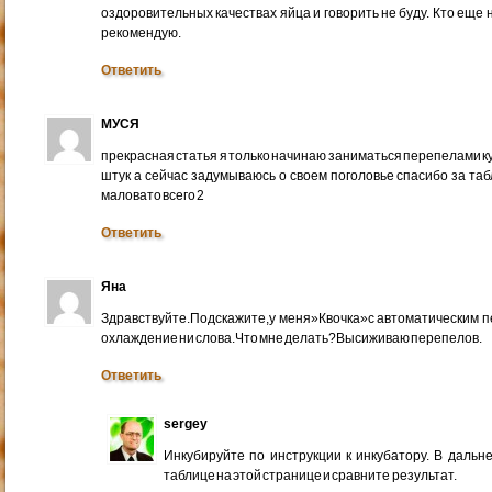
оздоровительных качествах яйца и говорить не буду. Кто еще
рекомендую.
Ответить
МУСЯ
прекрасная статья я только начинаю заниматься перепелами ку
штук а сейчас задумываюсь о своем поголовье спасибо за таб
маловато всего 2
Ответить
Яна
Здравствуйте.Подскажите,у меня»Квочка»с автоматическим пер
охлаждение ни слова.Что мне делать?Высиживаю перепелов.
Ответить
sergey
Инкубируйте по инструкции к инкубатору. В дальн
таблице на этой странице и сравните результат.