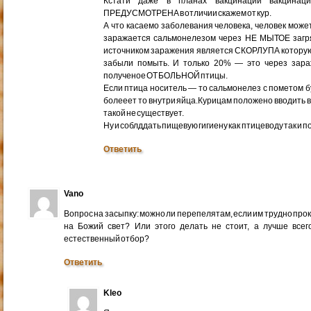
Кстати даже в планах вакцинации вакцинац
ПРЕДУСМОТРЕНА в отличии скажем от кур.
А что касаемо заболевания человека, человек може
заражается сальмонелезом через НЕ МЫТОЕ загря
источником заражения является СКОРЛУПА которую
забыли помыть. И только 20% — это через зара
полученое ОТ БОЛЬНОЙ птицы.
Если птица носитель — то сальмонелез с пометом б
болееет то внутри яйца.Курицам положено вводить 
такой не существует.
Ну и соблддать пищевую гигиену как птицеводу так и 
Ответить
Vano
Вопрос на засыпку: можно ли перепелятам, если им трудно про
на Божий свет? Или этого делать не стоит, а лучше всег
естественный отбор?
Ответить
Kleo