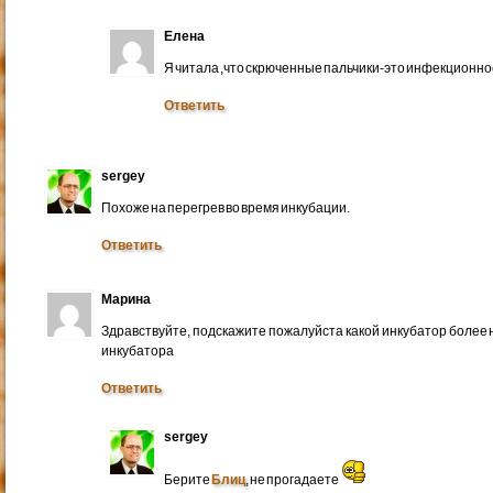
Елена
Я читала ,что скрюченные пальчики-это инфекционно
Ответить
sergey
Похоже на перегрев во время инкубации.
Ответить
Марина
Здравствуйте, подскажите пожалуйста какой инкубатор более 
инкубатора
Ответить
sergey
Берите
Блиц
, не прогадаете