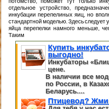
потомство, поможет тут только инк
отдельное устройство, предназнач
инкубации перепелиных яиц, но впол
стандартной моделью. Здесь следует 
яйца перепелки намного меньше, че
Таким
Купить инкубат
выгодно!
Инкубаторы «Бли
цене.
В наличии все мод
по России, в Казах
Беларусь....
Птицевод? Жми
Для тебя у нас ес