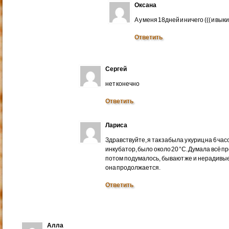
Оксана
А у меня 18дней и ничего ((( и вык
Ответить
Сергей
нет конечно
Ответить
Лариса
Здравствуйте, я так забыла у куриц на 6 ча
инкубатор, было около 20 °С. Думала всё пр
потом подумалось, бывают же и нерадивые
она продолжается.
Ответить
Алла