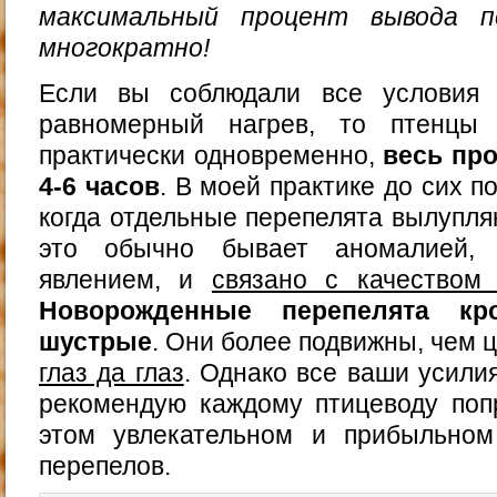
максимальный процент вывода пе
многократно!
Если вы соблюдали все условия 
равномерный нагрев, то птенцы 
практически одновременно,
весь пр
4-6 часов
. В моей практике до сих п
когда отдельные перепелята вылупляю
это обычно бывает аномалией,
явлением, и
связано с качеством 
Новорожденные перепелята к
шустрые
. Они более подвижны, чем 
глаз да глаз
. Однако все ваши усилия
рекомендую каждому птицеводу поп
этом увлекательном и прибыльно
перепелов.