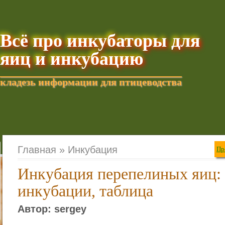
Всё про инкубаторы для
яиц и инкубацию
кладезь информации для птицеводства
Добавить текущую стра
Главная »
Инкубация
Пр
Инкубация перепелиных яиц:
инкубации, таблица
Автор: sergey