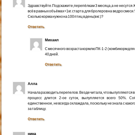
Здравствуйте.Подскажите,перепёлкам 3 месяца,а не несутся.
всё в равных объёмах+1кг. старта для бролеров на ведро смеси
Сколько корма нужно на 100 птиц в день(в кг.)?
Ответить
Михаил
С месячного возраста кормлю ПК-1-2 ( комбикорм для 
40 дней.
Ответить
Алла
Начала разводить перепелов. Везде читала, что вылупляются в 
процесс длится 2-ое суток, вылупляется всего 50%. С
единственное, не всегда охлаждала, поскольку не знала с каког
за таблицу.
Ответить
нина