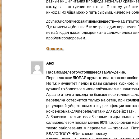
разные ниши питания в природе. Их нельзя сравнив
как куры — это дикие животные. Поэтому, действи
никогда! Их яйца можно пить сырыми, ничего не бояс
других биологически активных веществ — над этим т
Я, и моя семья, больше 5ти лет разводим перепелов. Е
не наблюдал даже подозрений на сальмонеллез в яйца
проблем со здоровьем…
Ответить
Alex
На самом деле это устоявшееся заблуждение.
Перепела как и ЛЮБАЯ другая птица, а равно и люб
Но т.к. имуннитет пелки в разы сильнее куриного
куриной то болеет сальмонеллёзом пелки значитель
А равно и почти никогда не бывают носителями сал
перепелка сотержится только на сетке, при соблю
регулярной уборке помета и дезинфекции клеток
нонсенсом как для перепелки так и для курей кстати.
Заболевают только ослабленные птицы. выживае
сальмонелезом пловая менее 90% т.е. основная мас
такого заболевания у перепелки — экзотика. Поэ
БЛАГОПОЛУЧНО по сальмонелезу.