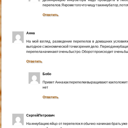
Дезинфекцию инкубатора надо проводить в любо
перепелов. Я кроме того что чищу так инкубатор, пот
Ответить
Анна
На мой взгляд, разведение перепелов в домашних условия
выгодное с экономической точки зрения дело. Период инкубаци
перепела начинают очень быстро. Оборот происходит очень бы
Ответить
Бобо
Привет Анна как перепелки выращивают как положит
нет
Ответить
СергейПетрович
На инкубацию яйцо от перепелок я обычно начинаю брать уже 