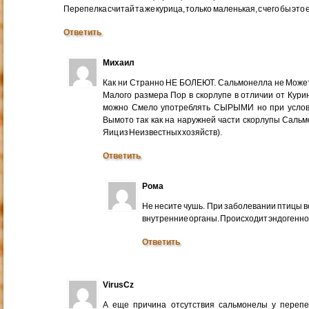
Перепелка считай та же курица, только маленькая, с чего бы эт
Ответить
Михаил
Как ни Странно НЕ БОЛЕЮТ. Сальмонелла не Может
Малого размера Пор в скорлупе в отличии от Кур
можно Смело употреблять СЫРЫМИ но при услов
Вымото так как на наружней части скорлупы Сальм
Яиц из Неизвестных хозяйств).
Ответить
Рома
Не несите чушь. При заболевании птицы в
внутренние органы. Происходит эндогенное
Ответить
VirusCz
А еще причина отсутствия сальмонелы у перепе