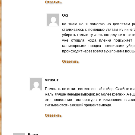
Ответить
Oxi
не знаю но я помогаю но цеплятам ре
сталкиваюсь с помощью утятам ну ничег
убирать только ту часть шкорлупки от ко
уже отошла, когда пленка подсыхает
маникюрными продез. ножничками убир
происходит через время в 2-3 приема в общ
Ответить
VirusCz
Помогать не стоит, естественный отбор. Слабые в 
жаль. Лучше меньше выводок, но более крепких. А ещ
это понижение температуры и изменение влажн
сказываются на общий процент вывода.
Ответить
Бурят