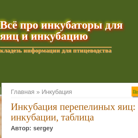
Всё про инкубаторы для
яиц и инкубацию
кладезь информации для птицеводства
Добавить текущую стра
Главная »
Инкубация
Пр
Инкубация перепелиных яиц:
инкубации, таблица
Автор: sergey