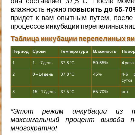
она составляет 37,5 C. После моме
влажность нужно
повысить до 65-70
придет к вам опытным путем, после
процессов инкубации перепелиных яиц
Таблица инкубации перепелиных я
Период
Сроки
Температура
Влажность
Пово
1
1 — 7 день
37,8 °С
50-55%
4 раза 
2
8 – 14 день
37,8 °С
45%
4-6 
сутки
3
15 – 17 день
37,5 °С
65-70%
нет
*Этот режим инкубации из 
максимальный процент вывода пе
многократно!