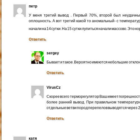
петр
У меня третий вывод . Первый 70%, второй был неудачн
оплошность. А вот третий какой то аномальный- с температур
начали на 14 сутки. На 15 сутки лупиться начали массово. Это 
Ответить
sergey
Бывает и такое. Вероятно имеются небольшие откло
Ответить
VirusCz
Скорее всего терморегулятор Ваш имеет погрешность.
более ранний вывод. При правильном температурн
отдельные ветви пород перепелов выводятся через 21
Ответить
катя