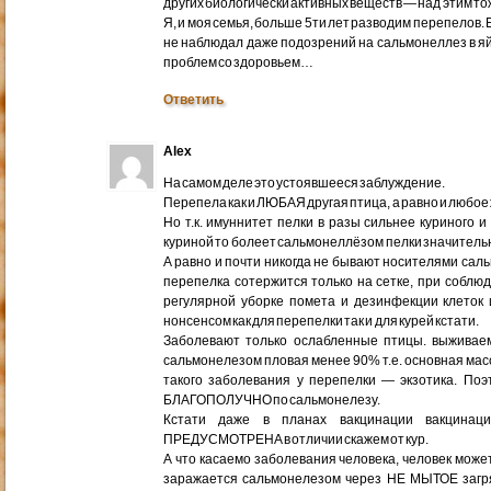
других биологически активных веществ — над этим т
Я, и моя семья, больше 5ти лет разводим перепелов. Е
не наблюдал даже подозрений на сальмонеллез в яйца
проблем со здоровьем…
Ответить
Alex
На самом деле это устоявшееся заблуждение.
Перепела как и ЛЮБАЯ другая птица, а равно и люб
Но т.к. имуннитет пелки в разы сильнее куриного
куриной то болеет сальмонеллёзом пелки значитель
А равно и почти никогда не бывают носителями сал
перепелка сотержится только на сетке, при соблю
регулярной уборке помета и дезинфекции клеток
нонсенсом как для перепелки так и для курей кстати.
Заболевают только ослабленные птицы. выживае
сальмонелезом пловая менее 90% т.е. основная мас
такого заболевания у перепелки — экзотика. Поэ
БЛАГОПОЛУЧНО по сальмонелезу.
Кстати даже в планах вакцинации вакцинац
ПРЕДУСМОТРЕНА в отличии скажем от кур.
А что касаемо заболевания человека, человек може
заражается сальмонелезом через НЕ МЫТОЕ загря