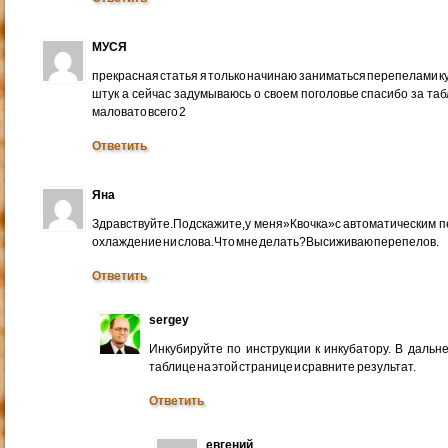
МУСЯ
прекрасная статья я только начинаю заниматься перепелами ку
штук а сейчас задумываюсь о своем поголовье спасибо за таб
маловато всего 2
Ответить
Яна
Здравствуйте.Подскажите,у меня»Квочка»с автоматическим пер
охлаждение ни слова.Что мне делать?Высиживаю перепелов.
Ответить
sergey
Инкубируйте по инструкции к инкубатору. В дальн
таблице на этой странице и сравните результат.
Ответить
евгений