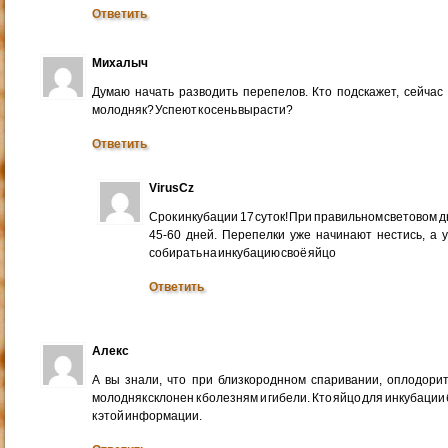
Ответить
Михалыч
Думаю начать разводить перепелов. Кто подскажет, сейча
молодняк? Успеют к осень вырасти?
Ответить
VirusCz
Срок инкубации 17 суток! При правильном световом д
45-60 дней. Перепелки уже начинают нестись, а 
собирать на инкубацию своё яйцо
Ответить
Алекс
А вы знали, что при близкороднном спаривании, оплодори
молодняк склонен к болезням и гибели. Кто яйцо для инкубации
к этой информации.