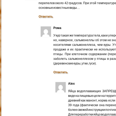
перепелов около 42 градусов. При этой температур
основные известные виды…
Ответить
Рома
У кур такая же температура тела, как и у п
но, наверное, сальмонеллы об этом не зна
носителями сальмонеллеза, чем куры. У
продаже и их практически не использую
птицы. При клеточном содержании (пер
заболеть сальмонеллезом у птицы в раз
(деревенские куры, утки, гуси).
Ответить
Alex
Яйца водоплавающих ЗАПРЕЩЕ
виде на пищевые цели на террит
древний как манонт, норма если
39 года (фактически она перен
более свежей инструкции почти в
Для переработки яйцо водопла