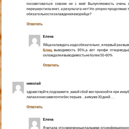
посоветоваться совсем не с кем! Вылупляемость очень 
перешерстила инет, а результата нет! Но упорно продолжаю т
обязательности охлаждения в корейце?
Ответить
Елена
Яйца охлаждать надо обязательно , я первый раз выв
Блиц
выводимость 95%,а вот профи птицеводы(
охлаждали и выводимость не более 50-60%
Ответить
николай
здравствуйте,подскажите ,какой сбой мог произойти при инк
лапах и они сами почти бес перьев…а им уже 30 дней….
Ответить
Елена
Я читала ,что скрюченные пальчики-это инфекционно