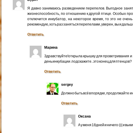
Я давно занимаюсь разведением перепелов. Выгодное заняти
жизнеспособность, по отношению к другой птице. Особых проб
отключится инкубатор, на некоторое время, то это не очень
рекомендую, хоть раз заняться перепелами, уверен, вы и дальш
Ответить
Марина
Здравствуйте!открыла крышку для проветривания и
день инкубации .подскажите..это конец для птенцов?
Ответить
sergey
Должно быть всё в порядке, продолжайте и
Ответить
Оксана
А у меня 18дней и ничего ((( и вык