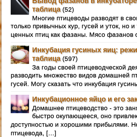
Вывод фазанов в инкубаторе
таблица
(52)
Многие птицеводы разводят в сво
только привычных кур, гусей и уток, но и
ценных птиц как фазаны. Мясо фазанов 
Инкубация гусиных яиц: режи
таблица
(597)
За годы своей птицеводческой де
разводить множество видов домашней пт
гусей. Могу сказать что инкубация гусин
Инкубационное яйцо и его за
Домашнее птицеводство - это зан
быстро окупающееся, оно привлек
доступностью и хорошими прибылями. 
птицевода, […]