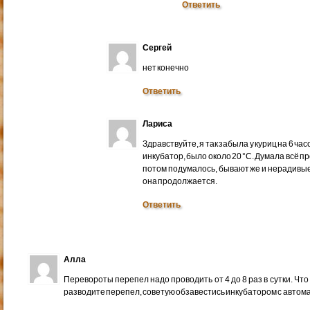
Ответить
Сергей
нет конечно
Ответить
Лариса
Здравствуйте, я так забыла у куриц на 6 ча
инкубатор, было около 20 °С. Думала всё пр
потом подумалось, бывают же и нерадивые
она продолжается.
Ответить
Алла
Перевороты перепел надо проводить от 4 до 8 раз в сутки. Что
разводите перепел, советую обзавестись инкубатором с автом