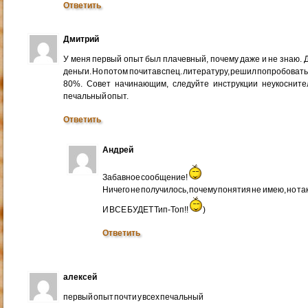
Ответить
Дмитрий
У меня первый опыт был плачевный, почему даже и не знаю. Д
деньги. Но потом почитав спец. литературу, решил попробовать 
80%. Совет начинающим, следуйте инструкции неукосните
печальный опыт.
Ответить
Андрей
Забавное сообщение!
Ничего не получилось, почему понятия не имею, но так
И ВСЕ БУДЕТ Тип-Топ!!
)
Ответить
алексей
первый опыт почти у всех печальный