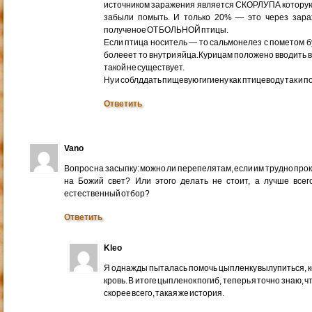
источником заражения является СКОРЛУПА которую
забыли помыть. И только 20% — это через зара
полученое ОТ БОЛЬНОЙ птицы.
Если птица носитель — то сальмонелез с пометом б
болееет то внутри яйца.Курицам положено вводить 
такой не существует.
Ну и соблддать пищевую гигиену как птицеводу так и 
Ответить
Vano
Вопрос на засыпку: можно ли перепелятам, если им трудно про
на Божий свет? Или этого делать не стоит, а лучше всег
естественный отбор?
Ответить
Kleo
Я однажды пыталась помочь цыпленку вылупиться, к
кровь. В итоге цыпленок погиб, теперь я точно знаю, 
скорее всего, такая же история.