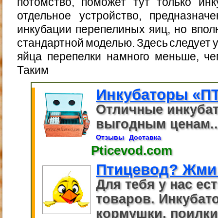
потомство, поможет тут только инк
отдельное устройство, предназнач
инкубации перепелиных яиц, но впол
стандартной моделью. Здесь следует 
яйца перепелки намного меньше, че
Таким
Инкубаторы «П
Отличные инкуба
выгодным ценам..
Отзывы
Доставка
Pticevod.com
Птицевод? Жми
Для тебя у нас ес
товаров. Инкубато
кормушки, поилки.