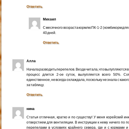
Ответить
Михаил
С месячного возраста кормлю ПК-1-2 ( комбикорм для 
40 дней.
Ответить
Алла
Начала разводить перепелов. Везде читала, что вылупляются в 
процесс длится 2-ое суток, вылупляется всего 50%. С
единственное, не всегда охлаждала, поскольку не знала с каког
за таблицу.
Ответить
нина
Статья отличная, кратко и по существу! У меня корейский и
отверстием для вентиляции. В инструкции к нему ничего по 
перепелами в условиях крайнего севера, где и с кормами 