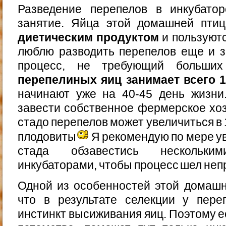
Разведение перепелов в инкубато
занятие. Яйца этой домашней пт
диетическим продуктом
и пользуют
люблю разводить перепелов еще и з
процесс, не требующий больши
перепелиных яиц занимает всего 
начинают уже на 40-45 день жизни
завести собственное фермерское хозя
стадо перепелов может увеличиться в 
плодовиты
Я рекомендую по мере у
стада обзавестись нескольким
инкубаторами, чтобы процесс шел неп
Одной из особенностей этой домашн
что в результате селекции у пере
инстинкт высиживания яиц. Поэтому е