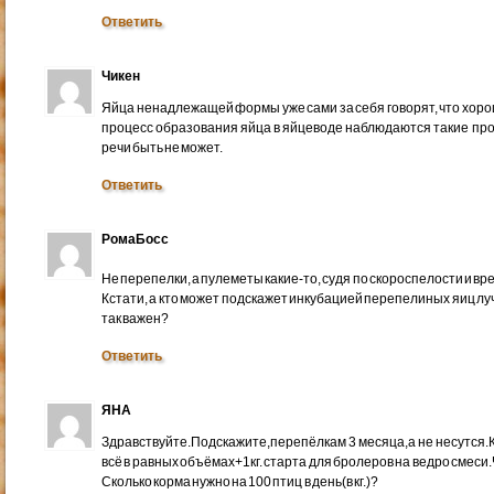
Ответить
Чикен
Яйца ненадлежащей формы уже сами за себя говорят, что хорош
процесс образования яйца в яйцеводе наблюдаются такие про
речи быть не может.
Ответить
РомаБосс
Не перепелки, а пулеметы какие-то, судя по скороспелости и в
Кстати, а кто может подскажет инкубацией перепелиных яиц луч
так важен?
Ответить
ЯНА
Здравствуйте.Подскажите,перепёлкам 3 месяца,а не несутся.
всё в равных объёмах+1кг. старта для бролеров на ведро смеси
Сколько корма нужно на 100 птиц в день(в кг.)?