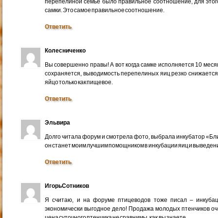
перепелиной семье было правильное соотношение, для этог
самки. Это самое правильное соотношение.
Ответить
Колесниченко
Вы совершенно правы! А вот когда самке исполняется 10 месяце
сохраняется, выводимость перепелиных яиц резко снижается. 
яйцо только как пищевое.
Ответить
Эльвира
Долго читала форум и смотрела фото, выбрала инкубатор «Бли
он станет моим лучшим помощником в инкубации яиц и выведен
Ответить
ИгорьСотников
Я считаю, и на форуме птицеводов тоже писал – инкуба
экономически выгодное дело! Продажа молодых птенчиков оче
цена суточного птенчика не сравнимы, как вы знаете.