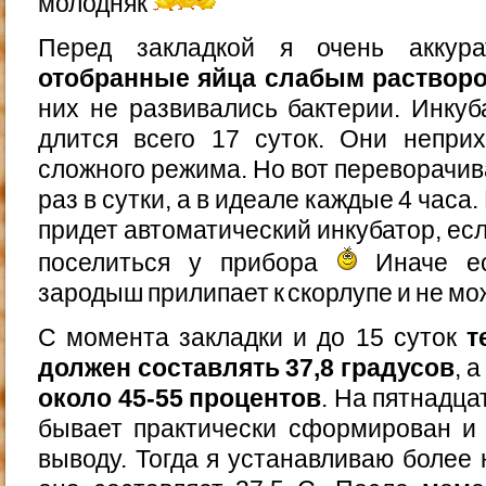
молодняк
Перед закладкой я очень акку
отобранные яйца слабым раствор
них не развивались бактерии. Инку
длится всего 17 суток. Они непри
сложного режима. Но вот переворачива
раз в сутки, а в идеале каждые 4 часа
придет автоматический инкубатор, есл
поселиться у прибора
Иначе ес
зародыш прилипает к скорлупе и не мо
С момента закладки и до 15 суток
т
должен составлять 37,8 градусов
, 
около 45-55 процентов
. На пятнадц
бывает практически сформирован и 
выводу. Тогда я устанавливаю более