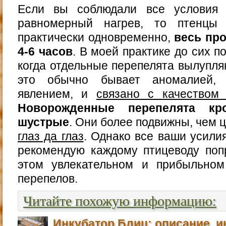
Если вы соблюдали все условия 
равномерный нагрев, то птенцы 
практически одновременно,
весь пр
4-6 часов
. В моей практике до сих п
когда отдельные перепелята вылупляю
это обычно бывает аномалией,
явлением, и
связано с качеством 
Новорожденные перепелята к
шустрые
. Они более подвижны, чем 
глаз да глаз
. Однако все ваши усилия
рекомендую каждому птицеводу поп
этом увлекательном и прибыльно
перепелов.
Читайте похожую информацию:
Инкубатор Блиц: описание, и