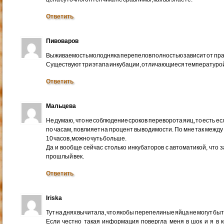
Ответить
Пивоваров
Выживаемость молодняка перепелов полностью зависит от пр
Существуют три этапа инкубации, отличающиеся температурой
Ответить
Мальцева
Не думаю, что не соблюдение сроков переворота яиц, то есть есл
по часам, повлияет на процент выводимости. По мне так межд
10 часов, можно чуть больше.
Да и вообще сейчас столько инкубаторов с автоматикой, что
прошлый век.
Ответить
Iriska
Тут на днях вычитала, что якобы перепелиные яйца не могут б
Если честно такая информация повергла меня в шок и я в ко