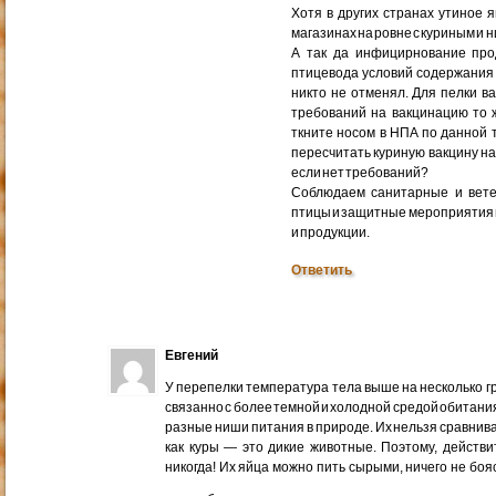
Хотя в других странах утиное 
магазинах на ровне с куриным и н
А так да инфицирнование прод
птицевода условий содержания
никто не отменял. Для пелки в
требований на вакцинацию то 
ткните носом в НПА по данной 
пересчитать куриную вакцину на 
если нет требований?
Соблюдаем санитарные и вет
птицы и защитные мероприятия и 
и продукции.
Ответить
Евгений
У перепелки температура тела выше на несколько гра
связанно с более темной и холодной средой обитания
разные ниши питания в природе. Их нельзя сравнив
как куры — это дикие животные. Поэтому, действи
никогда! Их яйца можно пить сырыми, ничего не бояс