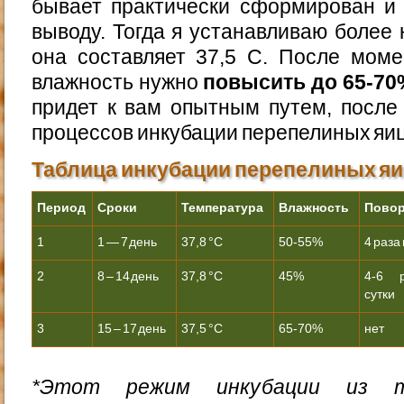
бывает практически сформирован и 
выводу. Тогда я устанавливаю более
она составляет 37,5 C. После моме
влажность нужно
повысить до 65-70
придет к вам опытным путем, после
процессов инкубации перепелиных яиц
Таблица инкубации перепелиных я
Период
Сроки
Температура
Влажность
Пово
1
1 — 7 день
37,8 °С
50-55%
4 раза 
2
8 – 14 день
37,8 °С
45%
4-6 
сутки
3
15 – 17 день
37,5 °С
65-70%
нет
*Этот режим инкубации из 