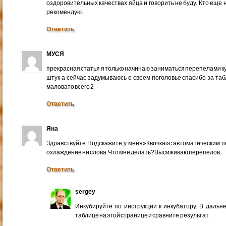
оздоровительных качествах яйца и говорить не буду. Кто еще
рекомендую.
Ответить
МУСЯ
прекрасная статья я только начинаю заниматься перепелами ку
штук а сейчас задумываюсь о своем поголовье спасибо за таб
маловато всего 2
Ответить
Яна
Здравствуйте.Подскажите,у меня»Квочка»с автоматическим пер
охлаждение ни слова.Что мне делать?Высиживаю перепелов.
Ответить
sergey
Инкубируйте по инструкции к инкубатору. В дальн
таблице на этой странице и сравните результат.