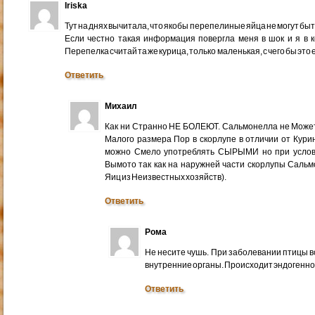
Iriska
Тут на днях вычитала, что якобы перепелиные яйца не могут б
Если честно такая информация повергла меня в шок и я в ко
Перепелка считай та же курица, только маленькая, с чего бы эт
Ответить
Михаил
Как ни Странно НЕ БОЛЕЮТ. Сальмонелла не Может
Малого размера Пор в скорлупе в отличии от Кур
можно Смело употреблять СЫРЫМИ но при услов
Вымото так как на наружней части скорлупы Сальм
Яиц из Неизвестных хозяйств).
Ответить
Рома
Не несите чушь. При заболевании птицы в
внутренние органы. Происходит эндогенное
Ответить