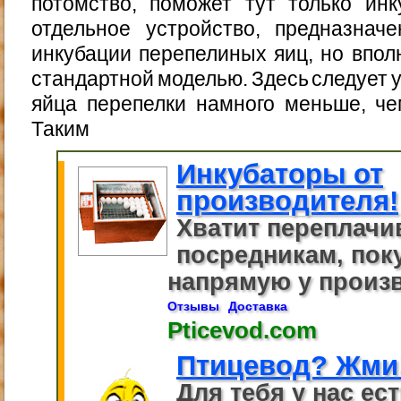
потомство, поможет тут только инк
отдельное устройство, предназнач
инкубации перепелиных яиц, но впол
стандартной моделью. Здесь следует 
яйца перепелки намного меньше, че
Таким
Инкубаторы от
производителя!
Хватит переплачи
посредникам, пок
напрямую у произв
Отзывы
Доставка
Pticevod.com
Птицевод? Жми
Для тебя у нас ес