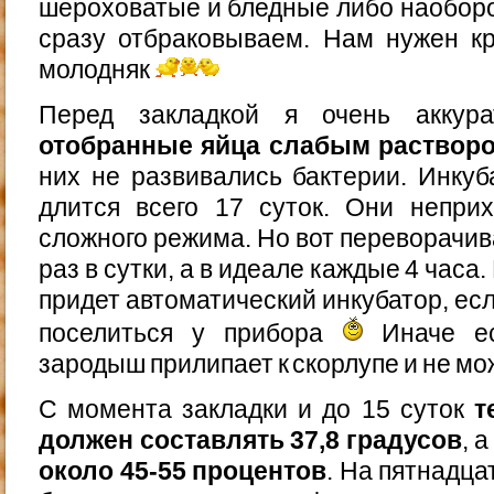
шероховатые и бледные либо наобор
сразу отбраковываем. Нам нужен кр
молодняк
Перед закладкой я очень акку
отобранные яйца слабым раствор
них не развивались бактерии. Инку
длится всего 17 суток. Они непри
сложного режима. Но вот переворачива
раз в сутки, а в идеале каждые 4 часа
придет автоматический инкубатор, есл
поселиться у прибора
Иначе ес
зародыш прилипает к скорлупе и не мо
С момента закладки и до 15 суток
т
должен составлять 37,8 градусов
, 
около 45-55 процентов
. На пятнадц