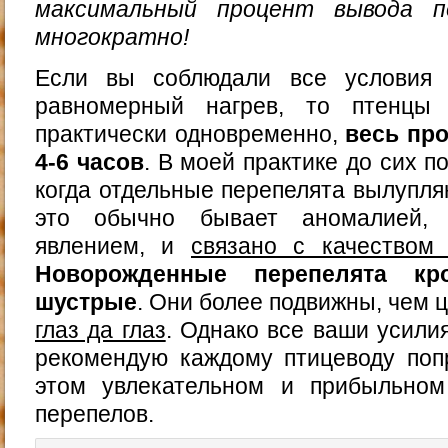
максимальный процент вывода пе
многократно!
Если вы соблюдали все условия 
равномерный нагрев, то птенцы 
практически одновременно,
весь пр
4-6 часов
. В моей практике до сих п
когда отдельные перепелята вылупляю
это обычно бывает аномалией,
явлением, и
связано с качеством 
Новорожденные перепелята к
шустрые
. Они более подвижны, чем 
глаз да глаз
. Однако все ваши усилия
рекомендую каждому птицеводу поп
этом увлекательном и прибыльно
перепелов.