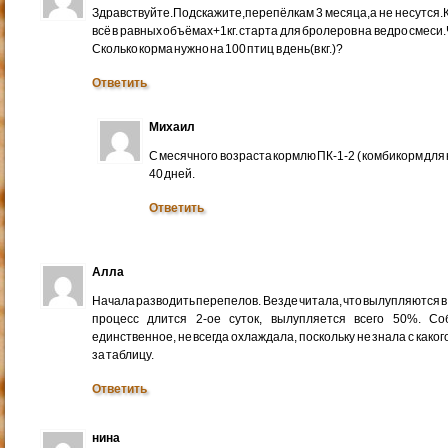
Здравствуйте.Подскажите,перепёлкам 3 месяца,а не несутся.
всё в равных объёмах+1кг. старта для бролеров на ведро смеси
Сколько корма нужно на 100 птиц в день(в кг.)?
Ответить
Михаил
С месячного возраста кормлю ПК-1-2 ( комбикорм для 
40 дней.
Ответить
Алла
Начала разводить перепелов. Везде читала, что вылупляются в 
процесс длится 2-ое суток, вылупляется всего 50%. С
единственное, не всегда охлаждала, поскольку не знала с каког
за таблицу.
Ответить
нина