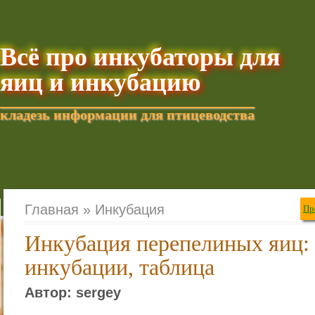
Всё про инкубаторы для
яиц и инкубацию
кладезь информации для птицеводства
Добавить текущую стра
Главная »
Инкубация
Пр
Инкубация перепелиных яиц:
инкубации, таблица
Автор: sergey