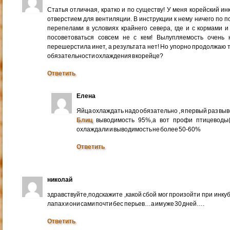
Статья отличная, кратко и по существу! У меня корейский и
отверстием для вентиляции. В инструкции к нему ничего по 
перепелами в условиях крайнего севера, где и с кормами 
посоветоваться совсем не с кем! Вылупляемость очень 
перешерстила инет, а результата нет! Но упорно продолжаю т
обязательности охлаждения в корейце?
Ответить
Елена
Яйца охлаждать надо обязательно , я первый раз выв
Блиц
выводимость 95%,а вот профи птицеводы(
охлаждали и выводимость не более 50-60%
Ответить
николай
здравствуйте,подскажите ,какой сбой мог произойти при инк
лапах и они сами почти бес перьев…а им уже 30 дней….
Ответить