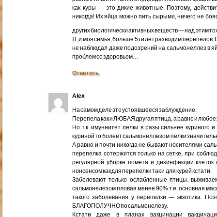
как куры — это дикие животные. Поэтому, действи
никогда! Их яйца можно пить сырыми, ничего не бояс
других биологически активных веществ — над этим т
Я, и моя семья, больше 5ти лет разводим перепелов. Е
не наблюдал даже подозрений на сальмонеллез в яйца
проблем со здоровьем…
Ответить
Alex
На самом деле это устоявшееся заблуждение.
Перепела как и ЛЮБАЯ другая птица, а равно и люб
Но т.к. имуннитет пелки в разы сильнее куриного
куриной то болеет сальмонеллёзом пелки значитель
А равно и почти никогда не бывают носителями сал
перепелка сотержится только на сетке, при соблю
регулярной уборке помета и дезинфекции клеток
нонсенсом как для перепелки так и для курей кстати.
Заболевают только ослабленные птицы. выживае
сальмонелезом пловая менее 90% т.е. основная мас
такого заболевания у перепелки — экзотика. Поэ
БЛАГОПОЛУЧНО по сальмонелезу.
Кстати даже в планах вакцинации вакцинац