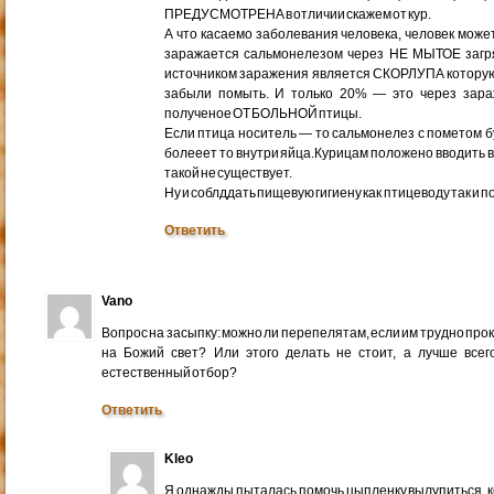
ПРЕДУСМОТРЕНА в отличии скажем от кур.
А что касаемо заболевания человека, человек може
заражается сальмонелезом через НЕ МЫТОЕ загря
источником заражения является СКОРЛУПА которую
забыли помыть. И только 20% — это через зара
полученое ОТ БОЛЬНОЙ птицы.
Если птица носитель — то сальмонелез с пометом б
болееет то внутри яйца.Курицам положено вводить 
такой не существует.
Ну и соблддать пищевую гигиену как птицеводу так и 
Ответить
Vano
Вопрос на засыпку: можно ли перепелятам, если им трудно про
на Божий свет? Или этого делать не стоит, а лучше всег
естественный отбор?
Ответить
Kleo
Я однажды пыталась помочь цыпленку вылупиться, к