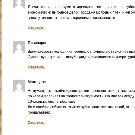
Я считаю, и на форуме птицеводов тоже писал – инкуба
экономически выгодное дело! Продажа молодых птенчиков оче
цена суточного птенчика не сравнимы, как вы знаете.
Ответить
Пивоваров
Выживаемость молодняка перепелов полностью зависит от пр
Существуют три этапа инкубации, отличающиеся температурой
Ответить
Мальцева
Не думаю, что не соблюдение сроков переворота яиц, то есть есл
по часам, повлияет на процент выводимости. По мне так межд
10 часов, можно чуть больше.
Да и вообще сейчас столько инкубаторов с автоматикой, что
прошлый век.
Ответить