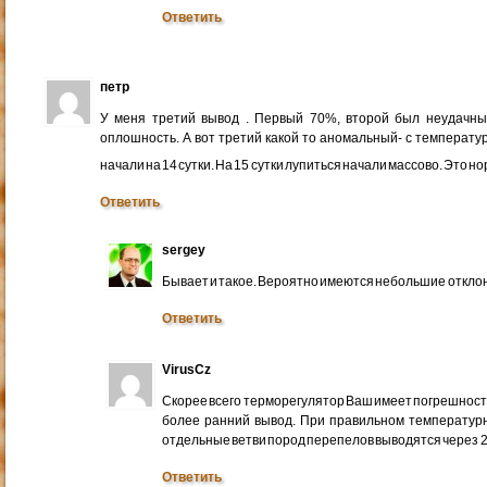
Ответить
петр
У меня третий вывод . Первый 70%, второй был неудачн
оплошность. А вот третий какой то аномальный- с температур
начали на 14 сутки. На 15 сутки лупиться начали массово. Это 
Ответить
sergey
Бывает и такое. Вероятно имеются небольшие откло
Ответить
VirusCz
Скорее всего терморегулятор Ваш имеет погрешность.
более ранний вывод. При правильном температурн
отдельные ветви пород перепелов выводятся через 21
Ответить