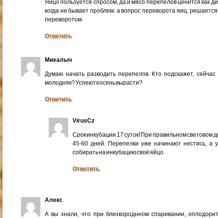
Яйцо пользуется спросом, да и мясо перепелов ценится как ди
когда не бывает проблем. а вопрос переворота яиц, решаетс
переворотом.
Ответить
Михалыч
Думаю начать разводить перепелов. Кто подскажет, сейча
молодняк? Успеют к осень вырасти?
Ответить
VirusCz
Срок инкубации 17 суток! При правильном световом д
45-60 дней. Перепелки уже начинают нестись, а 
собирать на инкубацию своё яйцо
Ответить
Алекс
А вы знали, что при близкороднном спаривании, оплодори