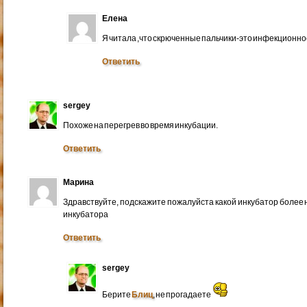
Елена
Я читала ,что скрюченные пальчики-это инфекционно
Ответить
sergey
Похоже на перегрев во время инкубации.
Ответить
Марина
Здравствуйте, подскажите пожалуйста какой инкубатор более 
инкубатора
Ответить
sergey
Берите
Блиц
, не прогадаете