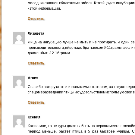
молодняк склонен к болезням и гибели. Кто яйцо для инкубации
к этой информации.
Ответить
Лизавета
Яйца на инкубацию лучше не мыть и не протирать. И один се
производительности, яйцо надо брать весом 9-11 грамм, а если 
должен быть 12-16 грамм.
Ответить
Агния
Спасибо автору статьи и всем комментаторам, за такую подр
спецом в разведении птицы и с удовольствием использую свои з
Ответить
Ксения
Как по мне, то не куры должны быть на первом месте в хозя
период меньше, растет птица в 5 раз быстрее курицы. 