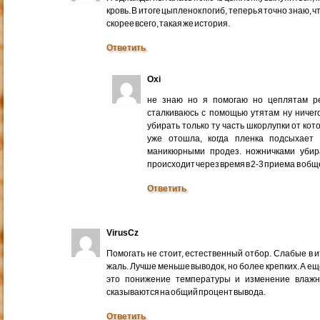
кровь. В итоге цыпленок погиб, теперь я точно знаю, 
скорее всего, такая же история.
Ответить
Oxi
не знаю но я помогаю но цеплятам ре
сталкиваюсь с помощью утятам ну ничег
убирать только ту часть шкорлупки от ко
уже отошла, когда пленка подсыхает
маникюрными продез. ножничками убир
происходит через время в 2-3 приема в общ
Ответить
VirusCz
Помогать не стоит, естественный отбор. Слабые в 
жаль. Лучше меньше выводок, но более крепких. А ещ
это понижение температуры и изменение влажн
сказываются на общий процент вывода.
Ответить