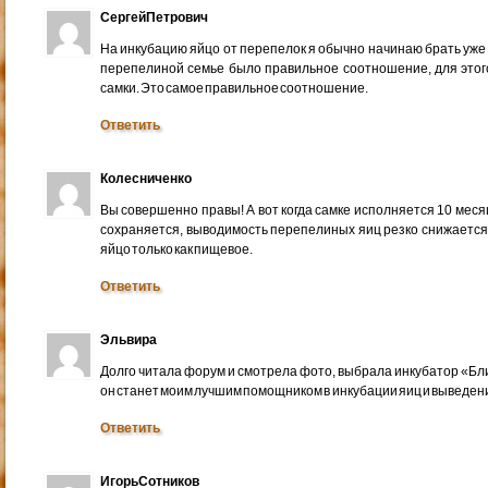
СергейПетрович
На инкубацию яйцо от перепелок я обычно начинаю брать уже 
перепелиной семье было правильное соотношение, для этог
самки. Это самое правильное соотношение.
Ответить
Колесниченко
Вы совершенно правы! А вот когда самке исполняется 10 месяце
сохраняется, выводимость перепелиных яиц резко снижается. 
яйцо только как пищевое.
Ответить
Эльвира
Долго читала форум и смотрела фото, выбрала инкубатор «Бли
он станет моим лучшим помощником в инкубации яиц и выведен
Ответить
ИгорьСотников