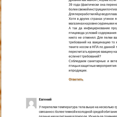
древний как манонт, норма если
39 года (фактически она перен
более свежей инструкции почти в
Для переработки яйцо водопла
Хотя в других странах утиное 
магазинах на ровне с куриным и н
А так да инфицирнование прод
птицевода условий содержания
никто не отменял. Для пелки в
требований на вакцинацию то 
ткните носом в НПА по данной 
пересчитать куриную вакцину на 
если нет требований?
Соблюдаем санитарные и вет
птицы и защитные мероприятия и 
и продукции.
Ответить
Евгений
У перепелки температура тела выше на несколько гра
связанно с более темной и холодной средой обитания
разные ниши питания в природе. Их нельзя сравнив