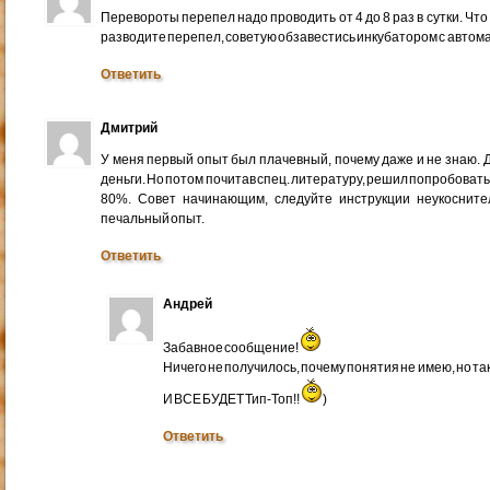
Перевороты перепел надо проводить от 4 до 8 раз в сутки. Что
разводите перепел, советую обзавестись инкубатором с автом
Ответить
Дмитрий
У меня первый опыт был плачевный, почему даже и не знаю. Д
деньги. Но потом почитав спец. литературу, решил попробовать 
80%. Совет начинающим, следуйте инструкции неукосните
печальный опыт.
Ответить
Андрей
Забавное сообщение!
Ничего не получилось, почему понятия не имею, но так
И ВСЕ БУДЕТ Тип-Топ!!
)
Ответить