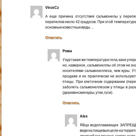
VirusCz
А еще причина отсутствия сальмонелы у перепе
перепелов около 42 градусов. При этой температур
основные известные виды…
Ответить
Рома
У кур такая же температура тела, как и у п
но, наверное, сальмонеллы об этом не зна
носителями сальмонеллеза, чем куры. У
продаже и их практически не использую
птицы. При клеточном содержании (пер
заболеть сальмонеллезом у птицы в раз
(деревенские куры, утки, гуси).
Ответить
Alex
Яйца водоплавающих ЗАПРЕЩЕ
виде на пищевые цели на террит