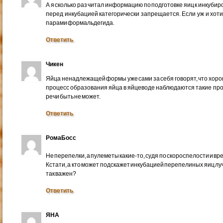
А я сколько раз читал информацию по подготовке яиц к инкубир
перед инкубацией категорически запрещается. Если уж и хот
парами формальдегида.
Ответить
Чикен
Яйца ненадлежащей формы уже сами за себя говорят, что хорош
процесс образования яйца в яйцеводе наблюдаются такие про
речи быть не может.
Ответить
РомаБосс
Не перепелки, а пулеметы какие-то, судя по скороспелости и в
Кстати, а кто может подскажет инкубацией перепелиных яиц луч
так важен?
Ответить
ЯНА