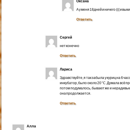
Оксана
А у меня 18дней и ничего ((( и вык
Ответить
Сергей
нет конечно
Ответить
Лариса
Здравствуйте, я так забыла у куриц на 6 ча
инкубатор, было около 20 °С. Думала всё пр
потом подумалось, бывают же и нерадивые
она продолжается.
Ответить
Алла