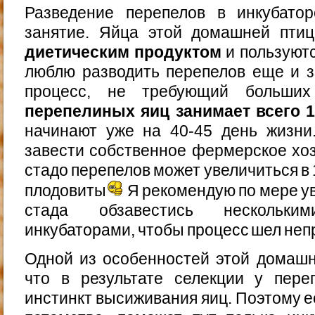
Разведение перепелов в инкубато
занятие. Яйца этой домашней пт
диетическим продуктом
и пользуют
люблю разводить перепелов еще и з
процесс, не требующий больши
перепелиных яиц занимает всего 
начинают уже на 40-45 день жизни
завести собственное фермерское хозя
стадо перепелов может увеличиться в 
плодовиты
Я рекомендую по мере у
стада обзавестись нескольким
инкубаторами, чтобы процесс шел неп
Одной из особенностей этой домашн
что в результате селекции у пере
инстинкт высиживания яиц. Поэтому е