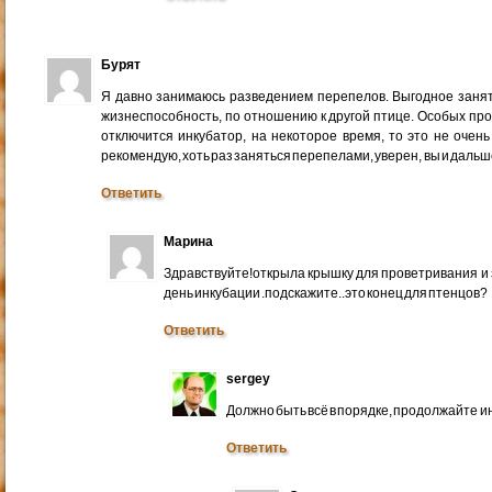
Бурят
Я давно занимаюсь разведением перепелов. Выгодное заняти
жизнеспособность, по отношению к другой птице. Особых проб
отключится инкубатор, на некоторое время, то это не очень
рекомендую, хоть раз заняться перепелами, уверен, вы и дальш
Ответить
Марина
Здравствуйте!открыла крышку для проветривания и
день инкубации .подскажите..это конец для птенцов?
Ответить
sergey
Должно быть всё в порядке, продолжайте и
Ответить