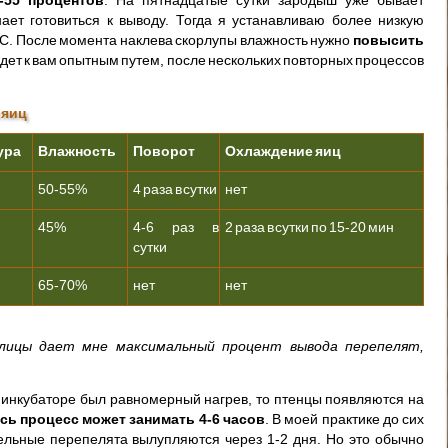
ает готовиться к выводу. Тогда я устанавливаю более низкую
 C. После момента наклева скорлупы влажность нужно
повысить
дет к вам опытным путем, после нескольких повторных процессов
 яиц
ура
Влажность
Поворот
Охлаждение яиц
50-55%
4 раза в сутки
нет
45%
4-6 раз в
2 раза в сутки по 15-20 мин
сутки
65-70%
нет
нет
лицы дает мне максимальный процент вывода перепелят,
в инкубаторе был равномерный нагрев, то птенцы появляются на
сь процесс может занимать 4-6 часов
. В моей практике до сих
дельные перепелята вылупляются через 1-2 дня. Но это обычно