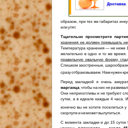
Доставка
образом, при тех же габаритах инк
или утят.
Тщательно просмотрите парти
хранения не должен превышать н
Температура хранения — не ниже 10
желательно в одно и то же время
правильную овальную форму, глад
Слишком заостренные, шарообразн
сразу отбраковываем. Нам нужен кр
Перед закладкой я очень аккур
марганца
, чтобы на них не развива
Они неприхотливы и не требуют сло
сутки, а в идеале каждые 4 часа.
конечно вы не хотите поселиться 
скорлупе и не может вылупиться.
С момента закладки и до 15 суток
уровень
влажности — около 45