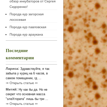
обзор инкубаторов от Сергея
Сидоренко!
Порода кур загорская
лососевая
Порода кур павловская
Порода кур араукана
Последние
комментарии
Лариса:
Здравствуйте, я так
забыла у куриц на 6 часов, в
самом помещении, гд …
⇒ Открыть статью ⇐
Митяй:
Ну как бы да. Но не
секрет что основная масса
"элеХтората" лишь бы три …
⇒ Открыть статью ⇐