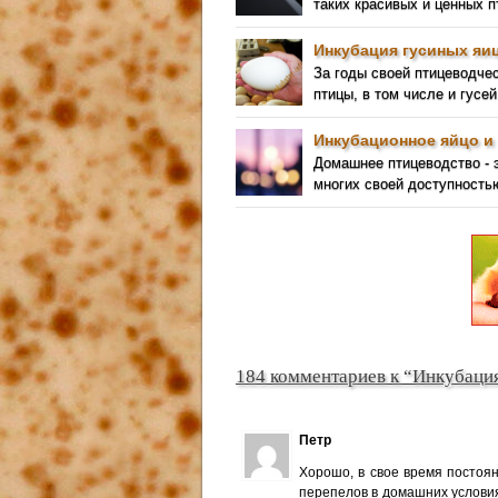
таких красивых и ценных 
Инкубация гусиных яиц
За годы своей птицеводче
птицы, в том числе и гусей
Инкубационное яйцо и 
Домашнее птицеводство - 
многих своей доступность
184 комментариев к “Инкубаци
Петр
Хорошо, в свое время постоян
перепелов в домашних условия