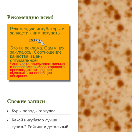
Рекомендую всем!
Рекомендую инкубаторы и
запчасти к ним покупать
тут
Это не реклама
. Сам у них
закупаюсь. Соотношение
качества и цены
оптимальное!
*мне часто присылают письма
с вопросами выбора хорошего
производителя - решил
выложить на всеобщее
обозрение
Свежие записи
Куры породы геркулес
Какой инкубатор лучше
купить? Рейтинг и детальный