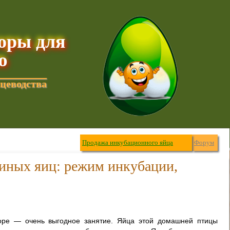
торы для
ю
цеводства
Продажа инкубационного яйца
Форум
иных яиц: режим инкубации,
оре — очень выгодное занятие. Яйца этой домашней птицы