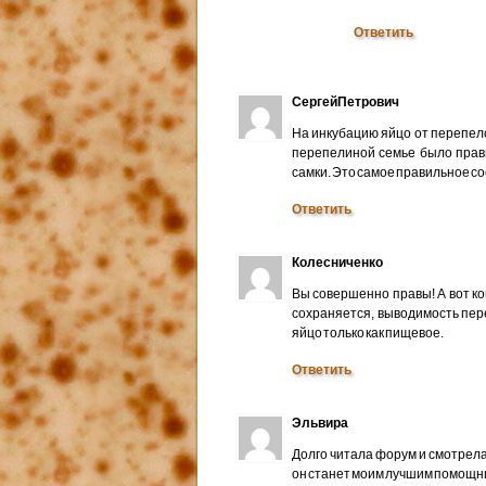
Ответить
СергейПетрович
На инкубацию яйцо от перепело
перепелиной семье было прави
самки. Это самое правильное с
Ответить
Колесниченко
Вы совершенно правы! А вот ког
сохраняется, выводимость пере
яйцо только как пищевое.
Ответить
Эльвира
Долго читала форум и смотрела
он станет моим лучшим помощни