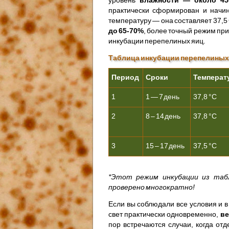
практически сформирован и начин
температуру — она составляет 37,5
до 65-70%
, более точный режим при
инкубации перепелиных яиц.
Таблица инкубации перепелиных
Период
Сроки
Температ
1
1 — 7 день
37,8 °С
2
8 – 14 день
37,8 °С
3
15 – 17 день
37,5 °С
*Этот режим инкубации из таб
проверено многократно!
Если вы соблюдали все условия и 
свет практически одновременно,
ве
пор встречаются случаи, когда от