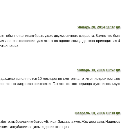
Январь 28, 2014 11:37 дп
к я обычно начинаю брать уже с двухмесячного возраста. Важно что бы в
льное соотношение, для этого на одного самца должно приходиться 4
оотношение.
Январь 30, 2014 10:57 дп
да самке исполняется 10 месяцев, не смотря на то , что плодовитость ее
пелиных яиц резко снижается. Так что, с этого периода я уже использую
Февраль 18, 2014 10:30 дп
 фото, выбрала инкубатор «Блиц». Заказала уже. Жду доставки. Надеюсь
ком в инкубации яиц и выведении птенцов!