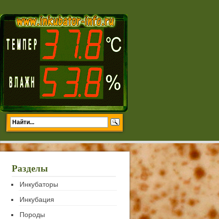
Разделы
Инкубаторы
Инкубация
Породы