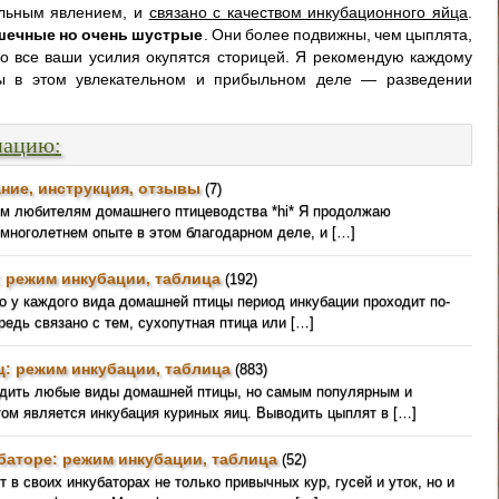
льным явлением, и
связано с качеством инкубационного яйца
.
шечные но очень шустрые
. Они более подвижны, чем цыплята,
ко все ваши усилия окупятся сторицей. Я рекомендую каждому
лы в этом увлекательном и прибыльном деле — разведении
мацию:
ние, инструкция, отзывы
(7)
ем любителям домашнего птицеводства *hi* Я продолжаю
 многолетнем опыте в этом благодарном деле, и […]
: режим инкубации, таблица
(192)
о у каждого вида домашней птицы период инкубации проходит по-
редь связано с тем, сухопутная птица или […]
ц: режим инкубации, таблица
(883)
одить любые виды домашней птицы, но самым популярным и
ом является инкубация куриных яиц. Выводить цыплят в […]
баторе: режим инкубации, таблица
(52)
 в своих инкубаторах не только привычных кур, гусей и уток, но и