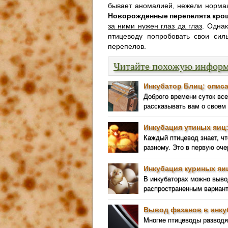
бывает аномалией, нежели норма
Новорожденные перепелята кро
за ними нужен глаз да глаз
. Одна
птицеводу попробовать свои си
перепелов.
Читайте похожую инфор
Инкубатор Блиц: описа
Доброго времени суток вс
рассказывать вам о своем
Инкубация утиных яиц
Каждый птицевод знает, чт
разному. Это в первую оче
Инкубация куриных яи
В инкубаторах можно выв
распространенным вариант
Вывод фазанов в инку
Многие птицеводы разводят