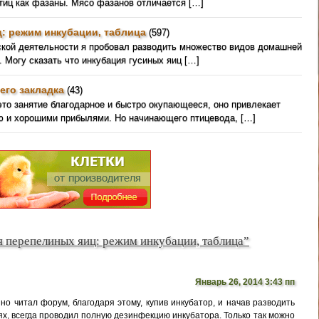
птиц как фазаны. Мясо фазанов отличается […]
: режим инкубации, таблица
(597)
ской деятельности я пробовал разводить множество видов домашней
. Могу сказать что инкубация гусиных яиц […]
его закладка
(43)
это занятие благодарное и быстро окупающееся, оно привлекает
ю и хорошими прибылями. Но начинающего птицевода, […]
я перепелиных яиц: режим инкубации, таблица”
Январь 26, 2014 3:43 пп
но читал форум, благодаря этому, купив инкубатор, и начав разводить
х, всегда проводил полную дезинфекцию инкубатора. Только так можно