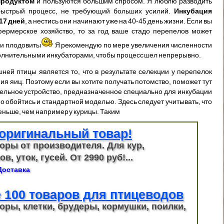
продуктом
и пользуются большим спросом. Я люблю разводить
 быстрый процесс, не требующий больших усилий.
Инкубация
17 дней
, а нестись они начинают уже на 40-45 день жизни. Если вы
фермерское хозяйство, то за год ваше стадо перепелов может
ни плодовиты
Я рекомендую по мере увеличения численности
полнительными инкубаторами, чтобы процесс шел непрерывно.
ней птицы является то, что в результате селекции у перепелок
ия яиц. Поэтому если вы хотите получать потомство, поможет тут
дельное устройство, предназначенное специально для инкубации
о обойтись и стандартной моделью. Здесь следует учитывать, что
ньше, чем например у курицы. Таким
оригинальный товар!
оры от производителя. Для кур,
в, уток, гусей. От 2990 руб!...
Доставка
 100 товаров для птицеводов
оры, клетки, брудеры, кормушки, поилки,