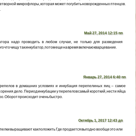
етворной микрофлоры, которая может погубить новорожденных птенцов.
.
Май 27, 2014 12:15 пп
тора надо проводить в любом случае, не только для разведения
ого что чищу так инкубатор, потом еще на время включаю кварцевание.
Январь 27, 2014 6:40 пп
ерепелов в домашних условиях и инкубация перепелиных яиц – самое
и зрения дело. Период инкубации у перепелов самый короткий, нести яйца
о. Оборот происходит очень быстро.
Октябрь 1, 2017 12:43 дп
епелки выращивают как положить Где продается выгодно вообще это или