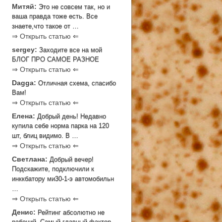
Митяй:
Это не совсем так, но и
ваша правда тоже есть. Все
знаете,что такое от …
⇒ Открыть статью ⇐
sergey:
Заходите все на мой
БЛОГ ПРО САМОЕ РАЗНОЕ
⇒ Открыть статью ⇐
Dagga:
Отличная схема, спасибо
Вам!
⇒ Открыть статью ⇐
Елена:
Добрый день! Недавно
купила себе норма парка на 120
шт, блиц видимо. В …
⇒ Открыть статью ⇐
Светлана:
Добрый вечер!
Подскажите, подключили к
инккбатору ми30-1-э автомобильн
…
⇒ Открыть статью ⇐
Денис:
Рейтинг абсолютно не
рабочий. Самый главный фактор