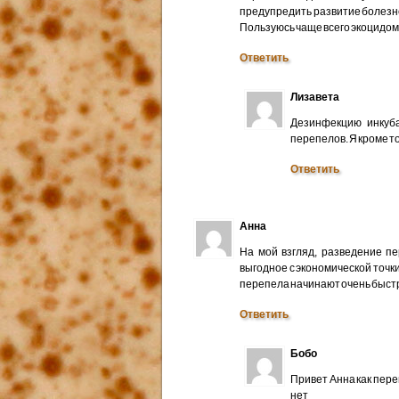
предупредить развитие болезн
Пользуюсь чаще всего экоцидом
Ответить
Лизавета
Дезинфекцию инкуба
перепелов. Я кроме т
Ответить
Анна
На мой взгляд, разведение п
выгодное с экономической точк
перепела начинают очень быстр
Ответить
Бобо
Привет Анна как пер
нет