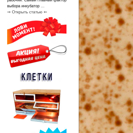
выбора инкубатор …
⇒ Открыть статью ⇐