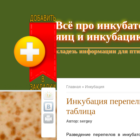
Всё про инкуба
яиц и инкубаци
кладезь информации для пти
Добавить текущую страницу в Избранное
Главная »
Инкубация
Инкубация перепел
таблица
Автор: sergey
Разведение перепелов в инкубат