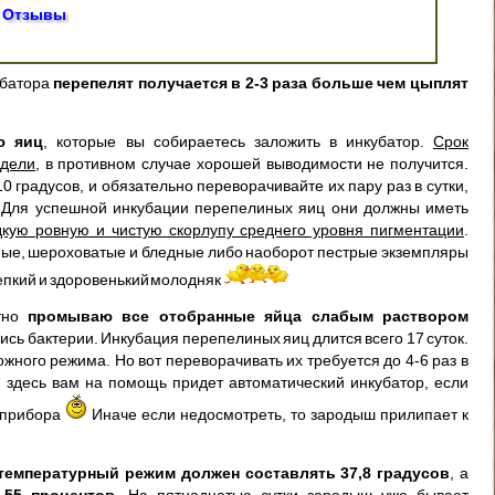
Отзывы
убатора
перепелят получается в 2-3 раза больше чем цыплят
ю яиц
, которые вы собираетесь заложить в инкубатор.
Срок
едели
, в противном случае хорошей выводимости не получится.
 градусов, и обязательно переворачивайте их пару раз в сутки,
. Для успешной инкубации перепелиных яиц они должны иметь
кую ровную и чистую скорлупу среднего уровня пигментации
.
ые, шероховатые и бледные либо наоборот пестрые экземпляры
епкий и здоровенький молодняк
атно
промываю все отобранные яйца слабым раствором
лись бактерии. Инкубация перепелиных яиц длится всего 17 суток.
жного режима. Но вот переворачивать их требуется до 4-6 раз в
 И здесь вам на помощь придет автоматический инкубатор, если
у прибора
Иначе если недосмотреть, то зародыш прилипает к
температурный режим должен составлять 37,8 градусов
, а
-55 процентов
. На пятнадцатые сутки зародыш уже бывает