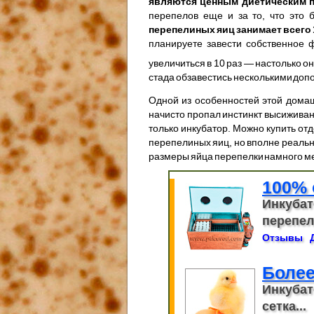
являются ценным диетическим 
перепелов еще и за то, что это
перепелиных яиц занимает всего 
планируете завести собственное 
увеличиться в 10 раз — настолько о
стада обзавестись несколькими до
Одной из особенностей этой домаш
начисто пропал инстинкт высиживан
только инкубатор. Можно купить от
перепелиных яиц, но вполне реальн
размеры яйца перепелки намного ме
100% 
Инкубат
перепело
Отзывы
Более
Инкубат
сетка...