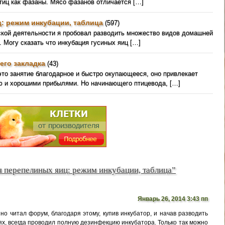
птиц как фазаны. Мясо фазанов отличается […]
: режим инкубации, таблица
(597)
ской деятельности я пробовал разводить множество видов домашней
. Могу сказать что инкубация гусиных яиц […]
его закладка
(43)
это занятие благодарное и быстро окупающееся, оно привлекает
ю и хорошими прибылями. Но начинающего птицевода, […]
я перепелиных яиц: режим инкубации, таблица”
Январь 26, 2014 3:43 пп
но читал форум, благодаря этому, купив инкубатор, и начав разводить
х, всегда проводил полную дезинфекцию инкубатора. Только так можно