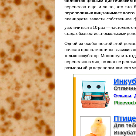
являются ценным диетическим 
перепелов еще и за то, что это
перепелиных яиц занимает всего 
планируете завести собственное 
увеличиться в 10 раз — настолько о
стада обзавестись несколькими до
Одной из особенностей этой домаш
начисто пропал инстинкт высиживан
только инкубатор. Можно купить от
перепелиных яиц, но вполне реальн
размеры яйца перепелки намного ме
Инку
Отличны
Отзывы
Pticevod
Птице
Для теб
Инкубат