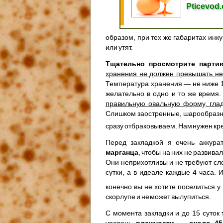
Pticevod
образом, при тех же габаритах инк
или утят.
Тщательно просмотрите парти
хранения не должен превышать н
Температура хранения — не ниже 10
желательно в одно и то же время
правильную овальную форму, глад
Слишком заостренные, шарообразн
сразу отбраковываем. Нам нужен кр
Перед закладкой я очень аккур
марганца
, чтобы на них не развива
Они неприхотливы и не требуют сло
сутки, а в идеале каждые 4 часа.
конечно вы не хотите поселиться 
скорлупе и не может вылупиться.
С момента закладки и до 15 суток
уровень
влажности — около 45