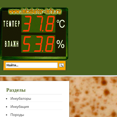
Разделы
Инкубаторы
Инкубация
Породы