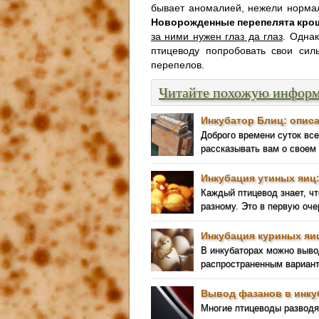
бывает аномалией, нежели норма
Новорожденные перепелята кро
за ними нужен глаз да глаз
. Одна
птицеводу попробовать свои си
перепелов.
Читайте похожую инфор
Инкубатор Блиц: описа
Доброго времени суток вс
рассказывать вам о своем
Инкубация утиных яиц
Каждый птицевод знает, чт
разному. Это в первую оче
Инкубация куриных яи
В инкубаторах можно выв
распространенным вариант
Вывод фазанов в инку
Многие птицеводы разводят