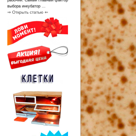
выбора инкубатор …
⇒ Открыть статью ⇐