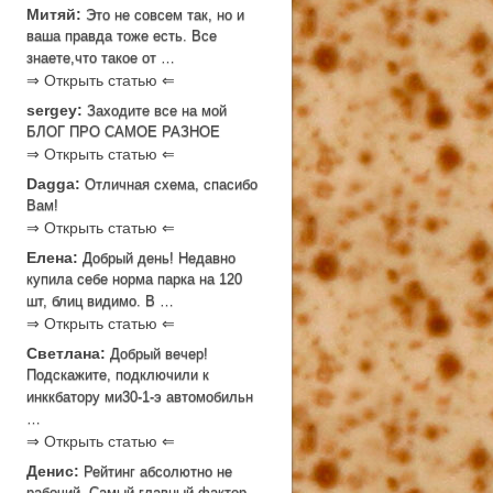
Митяй:
Это не совсем так, но и
ваша правда тоже есть. Все
знаете,что такое от …
⇒ Открыть статью ⇐
sergey:
Заходите все на мой
БЛОГ ПРО САМОЕ РАЗНОЕ
⇒ Открыть статью ⇐
Dagga:
Отличная схема, спасибо
Вам!
⇒ Открыть статью ⇐
Елена:
Добрый день! Недавно
купила себе норма парка на 120
шт, блиц видимо. В …
⇒ Открыть статью ⇐
Светлана:
Добрый вечер!
Подскажите, подключили к
инккбатору ми30-1-э автомобильн
…
⇒ Открыть статью ⇐
Денис:
Рейтинг абсолютно не
рабочий. Самый главный фактор