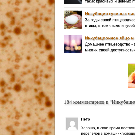
таких красивых и ценных 
Инкубация гусиных яиц
За годы своей птицеводче
птицы, в том числе и гусей
Инкубационное яйцо и 
Домашнее птицеводство - 
многих своей доступность
184 комментариев к “Инкубаци
Петр
Хорошо, в свое время постоян
перепелов в домашних условия