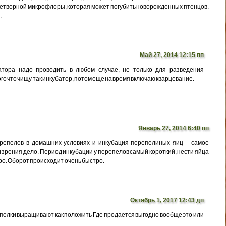
етворной микрофлоры, которая может погубить новорожденных птенцов.
.
Май 27, 2014 12:15 пп
тора надо проводить в любом случае, не только для разведения
ого что чищу так инкубатор, потом еще на время включаю кварцевание.
Январь 27, 2014 6:40 пп
ерепелов в домашних условиях и инкубация перепелиных яиц – самое
и зрения дело. Период инкубации у перепелов самый короткий, нести яйца
о. Оборот происходит очень быстро.
Октябрь 1, 2017 12:43 дп
епелки выращивают как положить Где продается выгодно вообще это или