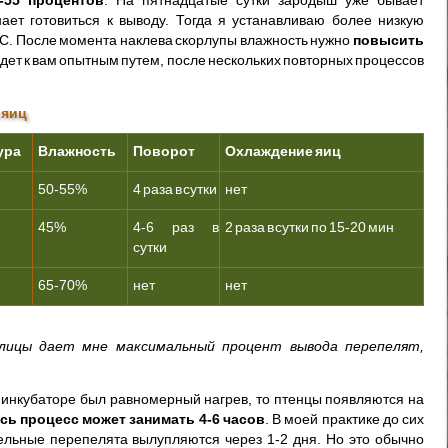
ает готовиться к выводу. Тогда я устанавливаю более низкую
 C. После момента наклева скорлупы влажность нужно
повысить
дет к вам опытным путем, после нескольких повторных процессов
 яиц
ура
Влажность
Поворот
Охлаждение яиц
50-55%
4 раза в сутки
нет
45%
4-6 раз в
2 раза в сутки по 15-20 мин
сутки
65-70%
нет
нет
лицы дает мне максимальный процент вывода перепелят,
в инкубаторе был равномерный нагрев, то птенцы появляются на
сь процесс может занимать 4-6 часов
. В моей практике до сих
дельные перепелята вылупляются через 1-2 дня. Но это обычно