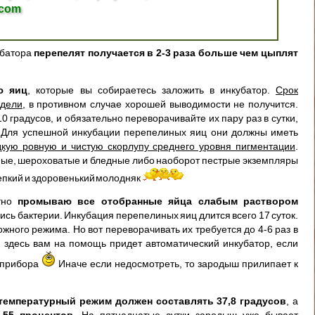
.com
убатора
перепелят получается в 2-3 раза больше чем цыплят
ю яиц
, которые вы собираетесь заложить в инкубатор.
Срок
едели
, в противном случае хорошей выводимости не получится.
 градусов, и обязательно переворачивайте их пару раз в сутки,
. Для успешной инкубации перепелиных яиц они должны иметь
кую ровную и чистую скорлупу среднего уровня пигментации
.
ые, шероховатые и бледные либо наоборот пестрые экземпляры
епкий и здоровенький молодняк
атно
промываю все отобранные яйца слабым раствором
лись бактерии. Инкубация перепелиных яиц длится всего 17 суток.
жного режима. Но вот переворачивать их требуется до 4-6 раз в
 И здесь вам на помощь придет автоматический инкубатор, если
у прибора
Иначе если недосмотреть, то зародыш прилипает к
температурный режим должен составлять 37,8 градусов
, а
-55 процентов
. На пятнадцатые сутки зародыш уже бывает