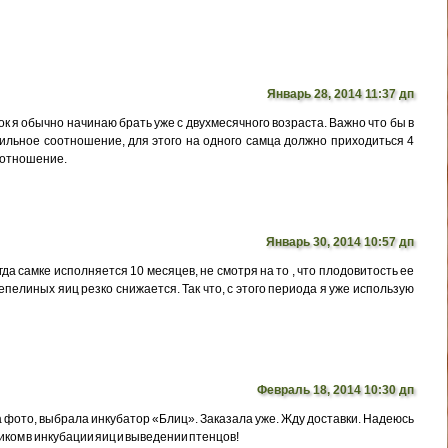
Январь 28, 2014 11:37 дп
к я обычно начинаю брать уже с двухмесячного возраста. Важно что бы в
льное соотношение, для этого на одного самца должно приходиться 4
оотношение.
Январь 30, 2014 10:57 дп
да самке исполняется 10 месяцев, не смотря на то , что плодовитость ее
пелиных яиц резко снижается. Так что, с этого периода я уже использую
Февраль 18, 2014 10:30 дп
 фото, выбрала инкубатор «Блиц». Заказала уже. Жду доставки. Надеюсь
ком в инкубации яиц и выведении птенцов!