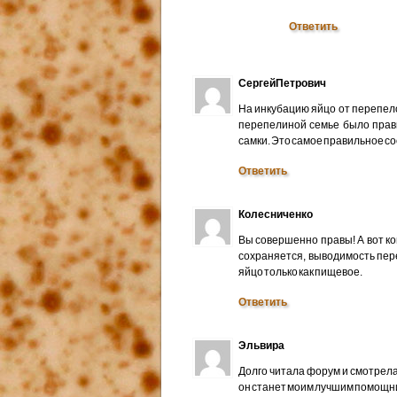
Ответить
СергейПетрович
На инкубацию яйцо от перепело
перепелиной семье было прави
самки. Это самое правильное с
Ответить
Колесниченко
Вы совершенно правы! А вот ког
сохраняется, выводимость пере
яйцо только как пищевое.
Ответить
Эльвира
Долго читала форум и смотрела
он станет моим лучшим помощни