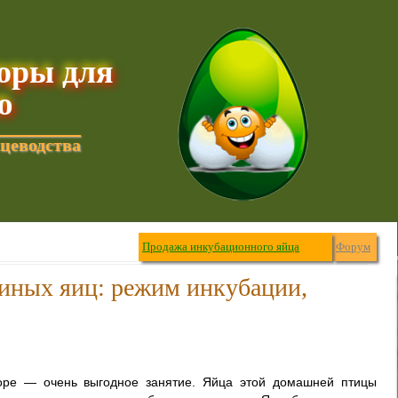
торы для
ю
цеводства
Продажа инкубационного яйца
Форум
иных яиц: режим инкубации,
оре — очень выгодное занятие. Яйца этой домашней птицы