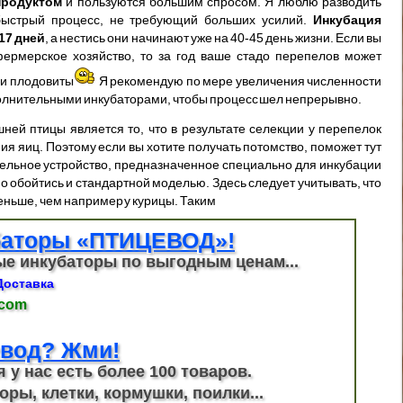
продуктом
и пользуются большим спросом. Я люблю разводить
 быстрый процесс, не требующий больших усилий.
Инкубация
17 дней
, а нестись они начинают уже на 40-45 день жизни. Если вы
фермерское хозяйство, то за год ваше стадо перепелов может
ни плодовиты
Я рекомендую по мере увеличения численности
полнительными инкубаторами, чтобы процесс шел непрерывно.
ней птицы является то, что в результате селекции у перепелок
ия яиц. Поэтому если вы хотите получать потомство, поможет тут
дельное устройство, предназначенное специально для инкубации
о обойтись и стандартной моделью. Здесь следует учитывать, что
ньше, чем например у курицы. Таким
баторы «ПТИЦЕВОД»!
е инкубаторы по выгодным ценам...
Доставка
.com
вод? Жми!
я у нас есть более 100 товаров.
оры, клетки, кормушки, поилки...