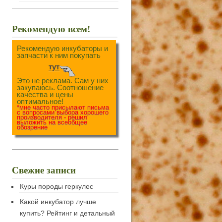
Рекомендую всем!
Рекомендую инкубаторы и
запчасти к ним покупать
тут
Это не реклама
. Сам у них
закупаюсь. Соотношение
качества и цены
оптимальное!
*мне часто присылают письма
с вопросами выбора хорошего
производителя - решил
выложить на всеобщее
обозрение
Свежие записи
Куры породы геркулес
Какой инкубатор лучше
купить? Рейтинг и детальный