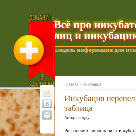
Всё про инкуба
яиц и инкубаци
кладезь информации для пти
Добавить текущую страницу в Избранное
Главная »
Инкубация
Инкубация перепел
таблица
Автор: sergey
Разведение перепелов в инкубат