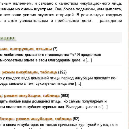
льным явлением, и
связано с качеством инкубационного яйца
.
шечные но очень шустрые
. Они более подвижны, чем цыплята,
ко все ваши усилия окупятся сторицей. Я рекомендую каждому
лы в этом увлекательном и прибыльном деле — разведении
мацию:
ние, инструкция, отзывы
(7)
ем любителям домашнего птицеводства *hi* Я продолжаю
 многолетнем опыте в этом благодарном деле, и […]
: режим инкубации, таблица
(192)
о у каждого вида домашней птицы период инкубации проходит по-
редь связано с тем, сухопутная птица или […]
ц: режим инкубации, таблица
(883)
одить любые виды домашней птицы, но самым популярным и
ом является инкубация куриных яиц. Выводить цыплят в […]
баторе: режим инкубации, таблица
(52)
 в своих инкубаторах не только привычных кур, гусей и уток, но и