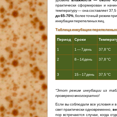
практически сформирован и начин
температуру — она составляет 37,5
до 65-70%
, более точный режим при
инкубации перепелиных яиц.
Таблица инкубации перепелиных
Период
Сроки
Температ
1
1 — 7 день
37,8 °С
2
8 – 14 день
37,8 °С
3
15 – 17 день
37,5 °С
*Этот режим инкубации из таб
проверено многократно!
Если вы соблюдали все условия и 
свет практически одновременно,
ве
пор встречаются случаи, когда от