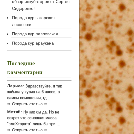
обзор инкубаторов от Сергея
Сидоренко!
Порода кур загорская
лососевая
Порода кур павловская
Порода кур араукана
Последние
комментарии
Лариса:
Здравствуйте, я так
забыла у куриц на 6 часов, в
самом помещении, гд …
⇒ Открыть статью ⇐
Митяй:
Ну как бы да. Но не
секрет что основная масса
"элеХтората" лишь бы три …
⇒ Открыть статью ⇐