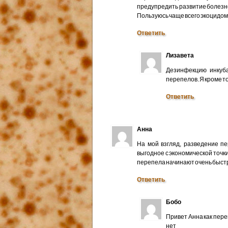
предупредить развитие болезн
Пользуюсь чаще всего экоцидом
Ответить
Лизавета
Дезинфекцию инкуба
перепелов. Я кроме т
Ответить
Анна
На мой взгляд, разведение п
выгодное с экономической точк
перепела начинают очень быстр
Ответить
Бобо
Привет Анна как пер
нет