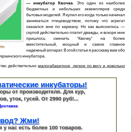
— инкубатор Квочка
. Это один из наиболее
бюджетных и небольших экземпляров среди
бытовых моделей. Я купил его когда только начинал
заниматься птицеводством, потому что агрегат
оказался мне по карману. Но как выяснилось —
скупой действительно платит дважды, и вскоре мне
пришлось сменить “Квочку” на более
вместительный, мощный и самое главное
ывы
надежный аппарат. В этой статье я расскажу вам обо
украинского инкубатора.
ство действительно
малогабаритное, легкое по весу и довольно
атические инкубаторы!
оры от производителя. Для кур,
в, уток, гусей. От 2990 руб!...
Доставка
вод? Жми!
я у нас есть более 100 товаров.