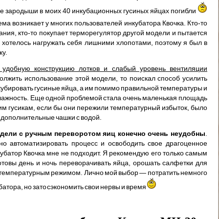
все зародыши в моих 40 инкубационных гусиных яйцах погибли
ма возникает у многих пользователей инкубатора Квочка. Кто-то
вания, кто-то покупает терморегулятор другой модели и пытается
 хотелось нагружать себя лишними хлопотами, поэтому я был в
ку.
 удобную конструкцию лотков и слабый уровень вентиляции
олжить использование этой модели, то поискал способ усилить
нкубировать гусиные яйца, а им помимо правильной температуры и
лажность. Еще одной проблемой стала очень маленькая площадь
им гусикам, если бы они пережили температурный избыток, было
ь дополнительные чашки с водой.
дели с ручным переворотом яиц конечно очень неудобны
.
но автоматизировать процесс и освободить свое драгоценное
нкубатор Квочка мне не подходит. Я рекомендую его только самым
товы день и ночь переворачивать яйца, орошать салфетки для
а температурным режимом. Лично мой выбор — потратить немного
атора, но зато сэкономить свои нервы и время