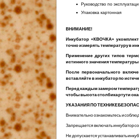
Руководство по эксплуатаци
Упаковка картонная
ВНИМАНИЕ!
Инкубатор «КВОЧКА» укомплект
точно измерять температуру в ин
Применение других типов термо
истинного значения температу
После первоначального включе
вставляйте в инкубатор по истече
Перед каждым замером температу
чтобы высота столбика ртути ока
УКАЗАНИЯ ПО ТЕХНИКЕ БЕЗОПА
Внимательно ознакомьтесь и соблюд
Запрещается включать инкубатор со
Не допускается устанавливать инкуб