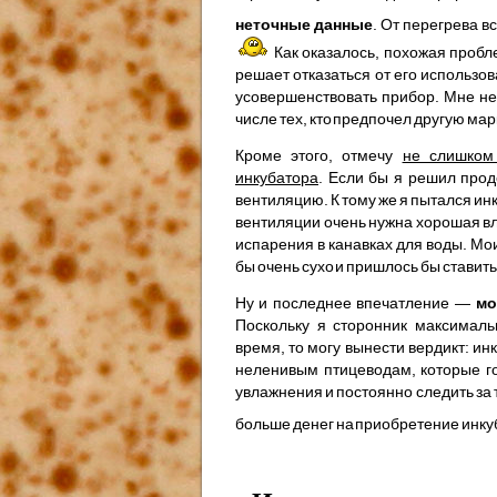
неточные данные
. От перегрева 
Как оказалось, похожая пробле
решает отказаться от его использо
усовершенствовать прибор. Мне не
числе тех, кто предпочел другую мар
Кроме этого, отмечу
не слишком
инкубатора
. Если бы я решил прод
вентиляцию. К тому же я пытался и
вентиляции очень нужна хорошая в
испарения в канавках для воды. Мо
бы очень сухо и пришлось бы ставит
Ну и последнее впечатление —
мо
Поскольку я сторонник максималь
время, то могу вынести вердикт: и
неленивым птицеводам, которые го
увлажнения и постоянно следить з
больше денег на приобретение инкуб