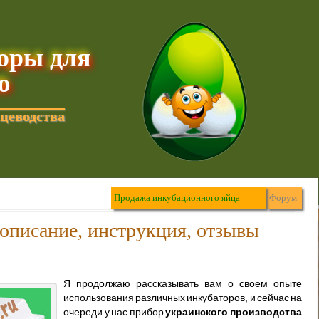
торы для
ю
цеводства
Продажа инкубационного яйца
Форум
описание, инструкция, отзывы
Я продолжаю рассказывать вам о своем опыте
использования различных инкубаторов, и сейчас на
очереди у нас прибор
украинского производства