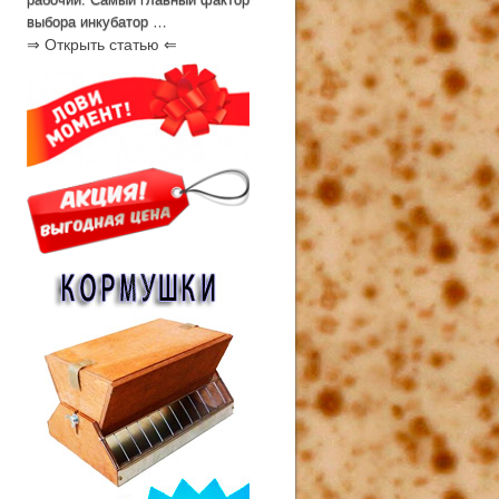
выбора инкубатор …
⇒ Открыть статью ⇐