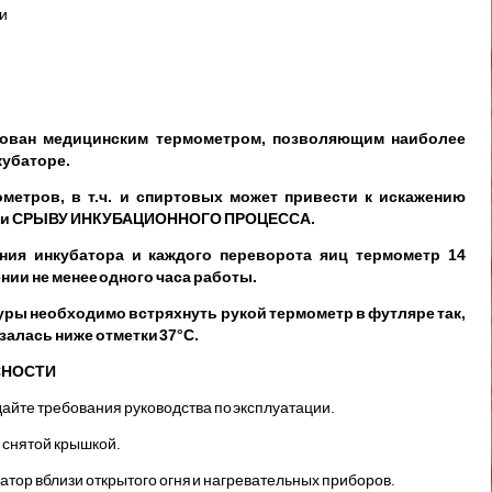
и
ован медицинским термометром, позволя­ющим наиболее
кубаторе.
метров, в т.ч. и спиртовых может привести к искажению
ры и СРЫВУ ИНКУБАЦИОН­НОГО ПРОЦЕССА.
ния инкубатора и каждого переворота яиц тер­мометр 14
нии не менее одного часа работы.
ры необходимо встряхнуть рукой термометр в футляре так,
залась ниже отметки 37°С.
СНОСТИ
айте требования руководства по эксп­луатации.
 снятой крышкой.
атор вблизи открытого огня и нагрева­тельных приборов.