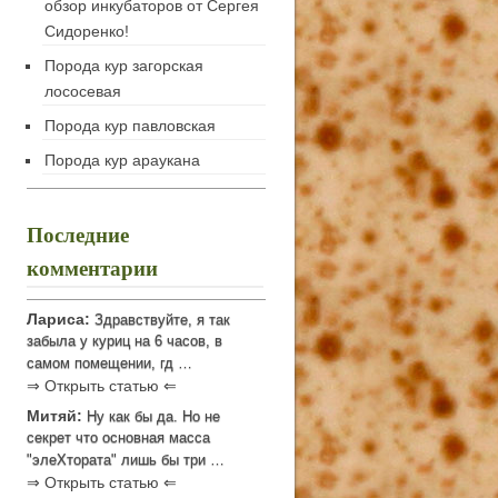
обзор инкубаторов от Сергея
Сидоренко!
Порода кур загорская
лососевая
Порода кур павловская
Порода кур араукана
Последние
комментарии
Лариса:
Здравствуйте, я так
забыла у куриц на 6 часов, в
самом помещении, гд …
⇒ Открыть статью ⇐
Митяй:
Ну как бы да. Но не
секрет что основная масса
"элеХтората" лишь бы три …
⇒ Открыть статью ⇐