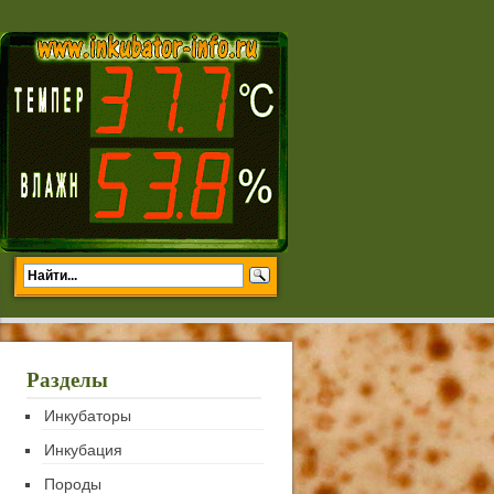
Разделы
Инкубаторы
Инкубация
Породы