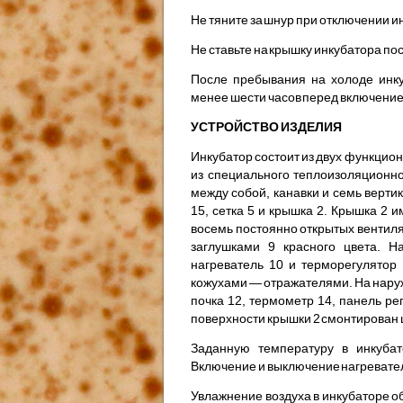
Не тяните за шнур при отключении ин
Не ставьте на крышку инкубатора по
После пребывания на холоде инку
менее шести часов перед включение
УСТРОЙСТВО ИЗДЕЛИЯ
Инкубатор состоит из двух функциона
из специального теплоизоляционно
между собой, канавки и семь верти
15, сетка 5 и крышка 2. Крышка 2 
восемь постоянно открытых вен­тил
заг­лушками 9 красного цвета. 
нагреватель 10 и терморегулятор
кожухами — отражателями. На нару
почка 12, термометр 14, панель ре
поверхности крышки 2 смонтирован ш
Заданную температуру в инкубат
Включение и выключение нагревате
Увлажнение воздуха в инкубаторе об