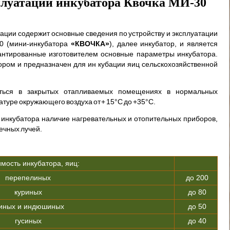
плуатации инкубатора Квочка МИ-30
ации содержит основные сведения по устройству и эксплуатации
0 (мини-ин­кубатора
«КВОЧКА»
), далее инкубатор, и является
антированные изготовителем основные параметры инкубато­ра.
ром и предназначен для ин кубации яиц сельскохозяйственной
аться в закрытых отапливаемых помеще­ниях в нормальных
туре окружающего воздуха от + 15°С до +35°С.
и инкубатора наличие нагревательных и отопительных приборов,
ечных лучей.
мость инкубатора, яиц:
перепелиных
до 200
куриных
до 80
иных и индюшиных
до 50
гусиных
до 40