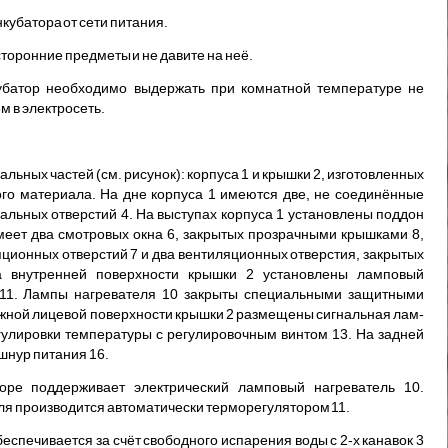
кубатора от сети питания.
сторонние предметы и не давите на неё.
батор необходимо выдержать при ком­натной температуре не
м в электросеть.
льных частей (см. рисунок): корпу­са 1 и крышки 2, изготовленных
го материала. На дне корпуса 1 имеются две, не соединённые
кальных отверстий 4. На выступах корпуса 1 установ­лены поддон
имеет два смотровых окна 6, закрытых прозрачными крышками 8,
яционных отверстий 7 и два вентиляционных отверстия, закрытых
На внутренней поверхности крышки 2 уста­новлены ламповый
 11. Лампы нагревате­ля 10 закрыты специальными защитными
жной лицевой поверхности крышки 2 размещены сигнальная лам­
гулировки температуры с регулировоч­ным винтом 13. На задней
нур пи­тания 16.
оре поддерживает электрический лампо­вый нагреватель 10.
ля производится автоматически терморегулятором 11.
еспечивается за счёт свободного испа­рения воды с 2-х канавок 3