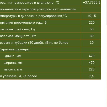
ован на температуру в диапазоне, °С
+37,7?38,3
еханическим терморегулятором автоматически.
мпературы в диапазоне регулирования,°С
±0,15
питания переменного тока, В
220
та питающей сети, Гц
50
бляемая мощность, Вт
30
время инкубации (30 дней), кВт.ч, не более
10
баритные размеры:
длина, мм
470
ширина, мм
470
высота, мм
225
в упаковке, кг, не более
2,5