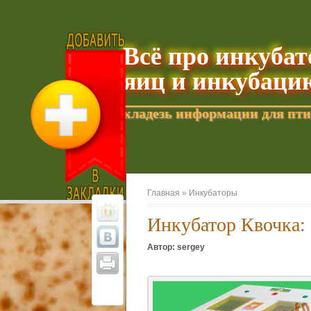
Всё про инкуба
яиц и инкубаци
кладезь информации для пти
Добавить текущую страницу в Избранное
Главная »
Инкубаторы
Инкубатор Квочка: 
Автор: sergey