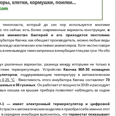
оры, клетки, кормушки, поилки...
.com
т пенопласта, который до сих пор используется многими
ю что сейчас есть более современные варианты конструкции,
в
тся множество бактерий и его приходится постоянно
нкубаторе Квочка, как обещает производитель, можно любые виды
лов до экзотических или певчих экземпляров. Хотя честно говоря
 в нем выводок таких капризных в инкубации птиц как гуси. Но обо
вух различных вариантах, разница между которыми не только в
стеме терморегуляции. Устройство
Квочка МИ-30 оснащено
улятором
, поддерживающим температуру в автоматическом
 0,25 °C
. Вместимость этого инкубатора Квочка составляет
70
юшиных и 36 гусиных
. Он работает от мощности 30 Вт и расходует
ровых окошка на крышке прибора позволяют наблюдать за ходом
0-1 — имеет электронный терморегулятор и цифровой
й страсти к автоматическим моделям я приобрел себе именно этот
— в середине инкубации выяснилось, что
термостат показывает