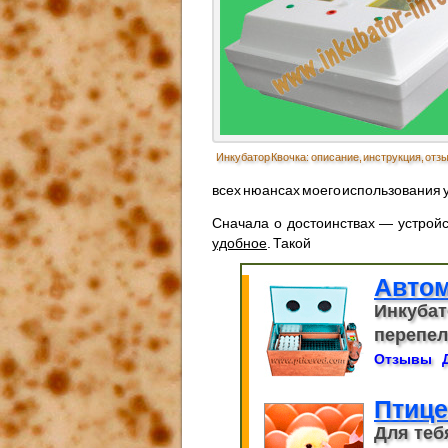
Инкубатор Квочка: описание, инструкция, отз
всех нюансах моего использования 
Сначала о достоинствах — устрой
удобное
. Такой
Автом
Инкубат
перепело
Отзывы
Птице
Для теб