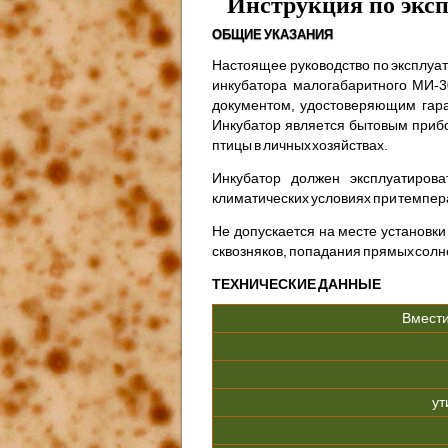
Инструкция по экс
ОБЩИЕ УКАЗАНИЯ
Настоящее руководство по эксплуат
инкубатора малогабаритного МИ-3
документом, удостове­ряющим гар
Инкубатор является бытовым прибо
птицы в личных хозяйствах.
Инкубатор должен эксплуатиров
климатических условиях при темпера
Не допускается на месте установк
сквозняков, попадания прямых солн
ТЕХНИЧЕСКИЕ ДАННЫЕ
Вмести
ут