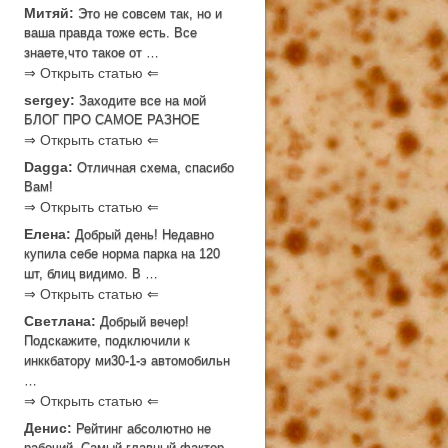
Митяй:
Это не совсем так, но и
ваша правда тоже есть. Все
знаете,что такое от …
⇒ Открыть статью ⇐
sergey:
Заходите все на мой
БЛОГ ПРО САМОЕ РАЗНОЕ
⇒ Открыть статью ⇐
Dagga:
Отличная схема, спасибо
Вам!
⇒ Открыть статью ⇐
Елена:
Добрый день! Недавно
купила себе норма парка на 120
шт, блиц видимо. В …
⇒ Открыть статью ⇐
Светлана:
Добрый вечер!
Подскажите, подключили к
инккбатору ми30-1-э автомобильн
…
⇒ Открыть статью ⇐
Денис:
Рейтинг абсолютно не
рабочий. Самый главный фактор