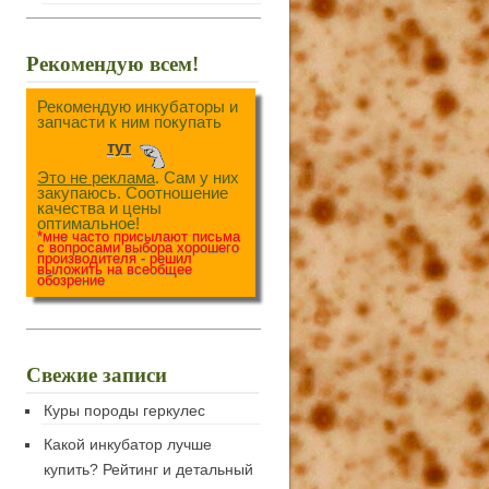
Рекомендую всем!
Рекомендую инкубаторы и
запчасти к ним покупать
тут
Это не реклама
. Сам у них
закупаюсь. Соотношение
качества и цены
оптимальное!
*мне часто присылают письма
с вопросами выбора хорошего
производителя - решил
выложить на всеобщее
обозрение
Свежие записи
Куры породы геркулес
Какой инкубатор лучше
купить? Рейтинг и детальный