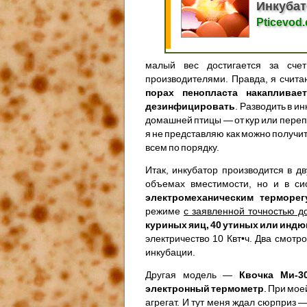
Инкубат
Pticevod
малый вес достигается за сче
производителями. Правда, я счита
порах пенопласта накапливае
дезинфицировать
. Разводить в и
домашней птицы — от кур или перепе
я не представляю как можно получить
всем по порядку.
Итак, инкубатор производится в д
объемах вместимости, но и в си
электромеханическим терморег
режиме
с заявленной точностью до
куриных яиц, 40 утиных или инд
электричество 10 Квт•ч. Два смот
инкубации.
Другая модель —
Квочка Ми-3
электронный термометр
. При мое
агрегат. И тут меня ждал сюрприз 