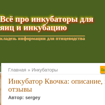
Всё про инкубаторы для
яиц и инкубацию
кладезь информации для птицеводства
Добавить текущую стра
Главная »
Инкубаторы
Пр
Инкубатор Квочка: описание,
отзывы
Автор: sergey