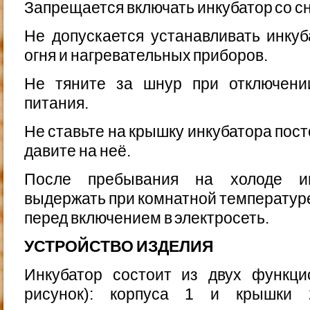
Запрещается включать инкубатор со с
Не допускается устанавливать инкуб
огня и нагрева­тельных приборов.
Не тяните за шнур при отключени
питания.
Не ставьте на крышку инкубатора пос
давите на неё.
После пребывания на холоде ин
выдержать при ком­натной температур
перед включением в электросеть.
УСТРОЙСТВО ИЗДЕЛИЯ
Инкубатор состоит из двух функци
рисунок): корпу­са 1 и крышки 