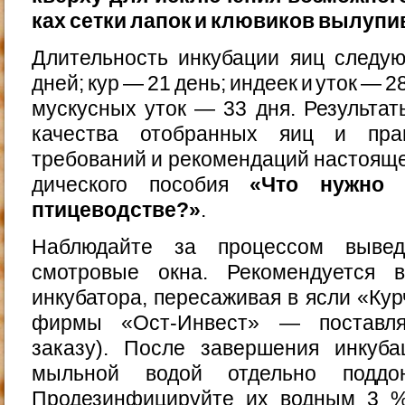
ках сетки лапок и клювиков вылупи
Длительность инкубации яиц следу
дней; кур — 21 день; индеек и уток — 2
мускусных уток — 33 дня. Результат
качества отобранных яиц и прав
требований и рекомендаций настоящег
дического пособия
«Что нужно 
птицеводстве?»
.
Наблюдайте за процессом вывед
смотровые окна. Рекомендуется 
инкубатора, пересаживая в ясли «Кур
фирмы «Ост-Инвест» — поставля
заказу). После завершения инкуб
мыльной водой отдельно поддо
Продезинфицируйте их водным 3 %