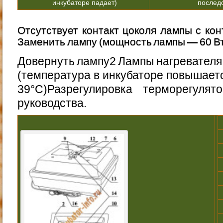
инкубаторе падает)
последо
Отсутствует контакт цоко­ля лампы с кон
Заменить лампу (мощ­ность лампы — 60 В
Довернуть лампу2 Лампы нагревателя г
(температура в инкубато­ре повышает
39°С)Разрегулировка терморегулято
руководства.