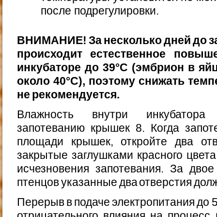
после подрегулировки.
ВНИМАНИЕ! За несколько дней до 
происходит есте­ственное повыш
инкубаторе до 39°С (эмбрион в яйц
около 40°С), поэтому снижать темп
не рекомендуется.
Влажность внутри инкубатора 
запотеванию крышек 8. Когда запот
площади крышек, откройте два отв
закрытые заглушками красного цвета 
исчезновения запотевания. За двое
птенцов указан­ные два отверстия до
Перерыв в подаче электропитания до 5
отрицатель­ного влияния на процесс 