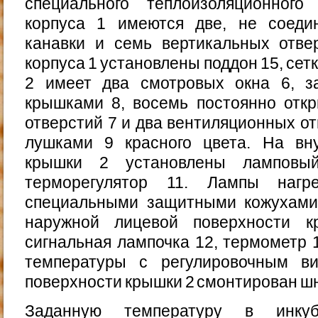
специального теплоизоляционног
корпуса 1 имеются две, не соеди
канавки и семь вертикальных отве
корпуса 1 установ­лены поддон 15, сет
2 имеет два смотровых окна 6, з
крышками 8, восемь постоянно откр
отверстий 7 и два вентиляционных от
лушками 9 красного цвета. На вн
крышки 2 уста­новлены ламповы
терморегулятор 11. Лампы нагре
специальными защитными кожухами
наружной лицевой поверхности 
сигнальная лам­почка 12, термометр 
температуры с регулировоч­ным в
поверхности крышки 2 смонтирован шну
Заданную температуру в инкуб