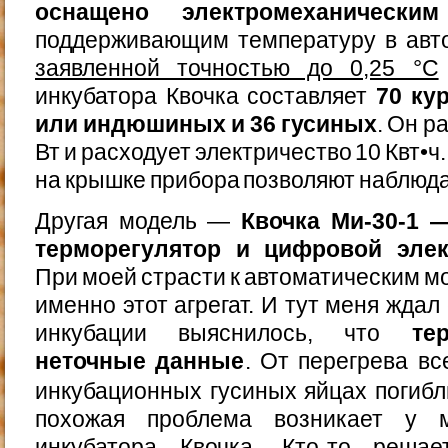
оснащено электромеханическим
поддерживающим температуру в ав
заявленной точностью до 0,25 °C
инкубатора Квочка составляет
70 ку
или индюшиных и 36 гусиных
. Он р
Вт и расходует электричество 10 Квт•
на крышке прибора позволяют наблюда
Другая модель —
Квочка Ми-30-1 
терморегулятор и цифровой эле
При моей страсти к автоматическим м
именно этот агрегат. И тут меня жда
инкубации выяснилось, что
те
неточные данные
. От перегрева в
инкубационных гусиных яйцах погиб
похожая проблема возникает у м
инкубатора Квочка. Кто-то решае