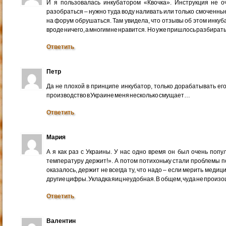
И я пользовалась инкубатором «Квочка». Инструкция не о
разобраться – нужно туда воду наливать или только смоченны
на форум обрушаться. Там увидела, что отзывы об этом инкуб
вроде ничего, а многим не нравится. Но уже пришлось разбирать
Ответить
Петр
Да не плохой в принципе инкубатор, только дорабатывать его
производство в Украине меня несколько смущает…
Ответить
Мария
А я как раз с Украины. У нас одно время он был очень попул
температуру держит!». А потом потихоньку стали проблемы п
оказалось, держит не всегда ту, что надо – если мерить мед
другие цифры. Укладка яиц неудобная. В общем, чуда не произ
Ответить
Валентин