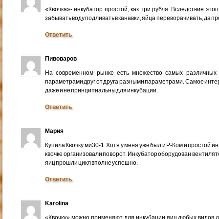
«Квочка»- инкубатор простой, как три рубля. Вследствие это
забывать воду подливать в канавки, яйца переворачивать, да пр
Ответить
Пивоваров
На современном рынке есть множество самых различных 
параметрами друг от друга разными параметрами. Самое интер
даже и не принципиальны для инкубации.
Ответить
Мария
Купила Квочку ми30-1. Хотя у меня уже был и Р-Ком и простой и
квочке организовали поворот. Инкубатор оборудован вентиля
яиц прошли цикл вполне успешно.
Ответить
Karolina
«Квочку» можно применяют для инкубации яиц любых видов д