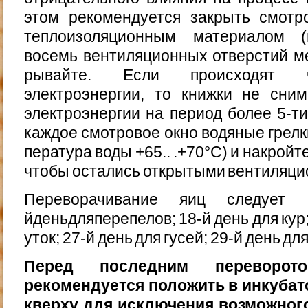
этом рекомендуется зак­рыть смотр
теплоизоляционным материалом (н
восемь вентиляционных отверстий м
рывайте. Если происходят ч
электроэнергии, то книжки не сним
электроэнергии на период более 5-т
каждое смотровое окно водяные грелки
пература воды +65.. .+70°С) и накройт
чтобы оста­лись открытыми вентиляци
Переворачивание яиц следует 
йденьдляперепелов; 18-й день для кур;
уток; 27-й день для гусей; 29-й день дл
Перед последним переворо
рекомендуется положить в инкуба­т
кверху для исключения возможного