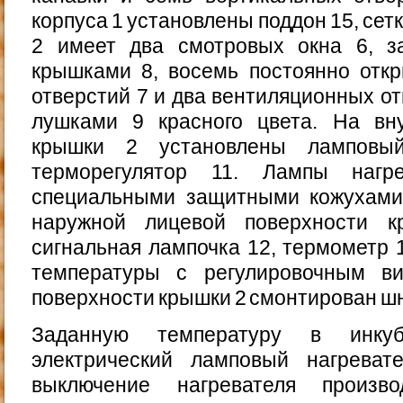
корпуса 1 установ­лены поддон 15, сет
2 имеет два смотровых окна 6, з
крышками 8, восемь постоянно откр
отверстий 7 и два вентиляционных от
лушками 9 красного цвета. На вн
крышки 2 уста­новлены ламповы
терморегулятор 11. Лампы нагре
специальными защитными кожухами
наружной лицевой поверхности 
сигнальная лам­почка 12, термометр 
температуры с регулировоч­ным в
поверхности крышки 2 смонтирован шну
Заданную температуру в инкуб
электрический лампо­вый нагрева
выключение нагревателя произво