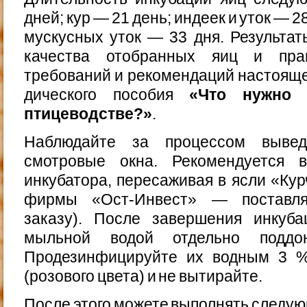
дней; кур — 21 день; индеек и уток — 2
мускусных уток — 33 дня. Результат
качества отобранных яиц и прав
требований и рекомендаций настоящег
дического пособия
«Что нужно 
птицеводстве?»
.
Наблюдайте за процессом вывед
смотровые окна. Рекомендуется 
инкубатора, пересаживая в ясли «Кур
фирмы «Ост-Инвест» — поставля
заказу). После завершения инкуб
мыльной водой отдельно поддо
Продезинфицируйте их водным 3 %
(розового цвета) и не вытирайте.
После этого можете выполнять следую