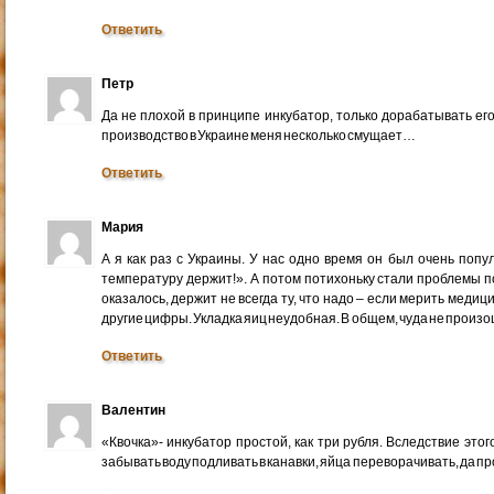
Ответить
Петр
Да не плохой в принципе инкубатор, только дорабатывать его
производство в Украине меня несколько смущает…
Ответить
Мария
А я как раз с Украины. У нас одно время он был очень попул
температуру держит!». А потом потихоньку стали проблемы п
оказалось, держит не всегда ту, что надо – если мерить мед
другие цифры. Укладка яиц неудобная. В общем, чуда не произ
Ответить
Валентин
«Квочка»- инкубатор простой, как три рубля. Вследствие это
забывать воду подливать в канавки, яйца переворачивать, да пр