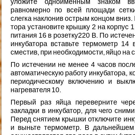
уложите одно­имённым знаком вв
равномерно по всей площади сетки 
слегка наклонив острым концом вниз. 
тора установите крышку 2 на корпус 1
питания 16 в розетку220 В. По истече
инкубатора вставьте термометр 14 
сместив, при необходимости, яйцо на с
По истечении не менее 4 часов посл
автоматическую работу инкубатора, к
периодическому включению и выкл
нагревателя 10.
Первый раз яйца переверните чер
закладки в инкубатор, для чего сним
Перед снятием крышки отключите инку
и выньте термометр. В дальнейшем 