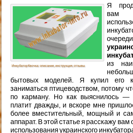
Я прод
вам 
исполь
инкуба
очере
украин
инкуба
из наи
Инкубатор Квочка: описание, инструкция, отзывы
небольш
бытовых моделей. Я купил его к
заниматься птицеводством, потому чт
по карману. Но как выяснилось — 
платит дважды, и вскоре мне пришлос
более вместительный, мощный и са
аппарат. В этой статье я расскажу вам
использования украинского инкубатор