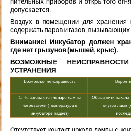
пительных приборов и открытого огня
допускается.
Воздух в помещении для хранения 
содержать паров и газов, вызывающих
Внимание! Инкубатор должен хра
где нет грызунов (мы­шей, крыс).
ВОЗМОЖНЫЕ НЕИСПРАВНОС
УСТРАНЕНИЯ
Возможная неисправность
Вероятн
1. Не загораются четыре лампы
Обрыв нити накала и
нагревателя (температура в
внутри ламп 
инкубаторе падает)
последо
Отсутствует контакт цоко­ля лампы с кон