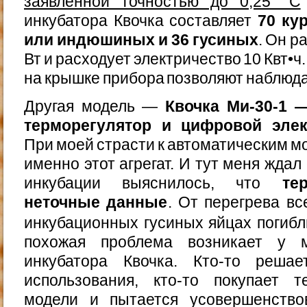
заявленной точностью до 0,25 °C
инкубатора Квочка составляет
70 ку
или индюшиных и 36 гусиных
. Он р
Вт и расходует электричество 10 Квт•
на крышке прибора позволяют наблюда
Другая модель —
Квочка Ми-30-1 
терморегулятор и цифровой эле
При моей страсти к автоматическим м
именно этот агрегат. И тут меня жда
инкубации выяснилось, что
те
неточные данные
. От перегрева в
инкубационных гусиных яйцах погиб
похожая проблема возникает у м
инкубатора Квочка. Кто-то решае
использования, кто-то покупает т
модели и пытается усовершенство