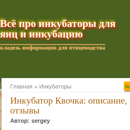
Всё про инкубаторы для
яиц и инкубацию
кладезь информации для птицеводства
Добавить текущую стра
Главная »
Инкубаторы
Пр
Инкубатор Квочка: описание,
отзывы
Автор: sergey