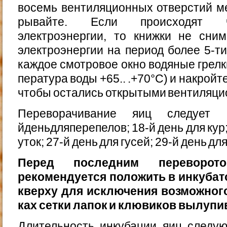
восемь вентиляционных отверстий м
рывайте. Если происходят ч
электроэнергии, то книжки не сним
электроэнергии на период более 5-т
каждое смотровое окно водяные грелки
пература воды +65.. .+70°С) и накройт
чтобы оста­лись открытыми вентиляци
Переворачивание яиц следует 
йденьдляперепелов; 18-й день для кур;
уток; 27-й день для гусей; 29-й день дл
Перед последним переворо
рекомендуется положить в инкуба­т
кверху для исключения возможного
ках сетки лапок и клювиков вылупи
Длительность инкубации яиц следу