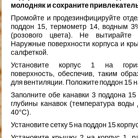
молодняк и сохраните привлекател
Промойте и продезинфицируйте отдель
поддон 15, термометр 14, водным 3
(розового цвета). Не выти­райте
Наружные поверхности корпуса и кры
салфеткой.
Установите корпус 1 на гориз
поверхность, обеспечив, та­ким обр
для вентиляции. Положите поддон 15 н
Заполните обе канавки 3 поддона 15 
глубины кана­вок (температура воды
40°С).
Установите сетку 5 на поддон 15 корпус
Установите крышку 2 на корпус 1, р