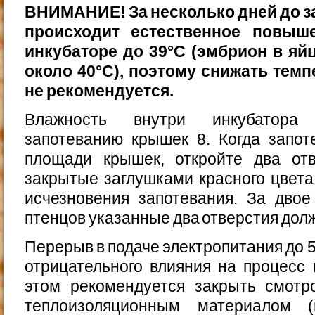
ВНИМАНИЕ! За несколько дней до 
происходит есте­ственное повыш
инкубаторе до 39°С (эмбрион в яйц
около 40°С), поэтому снижать темп
не рекомендуется.
Влажность внутри инкубатора 
запотеванию крышек 8. Когда запот
площади крышек, откройте два отв
закрытые заглушками красного цвета 
исчезновения запотевания. За двое
птенцов указан­ные два отверстия до
Перерыв в подаче электропитания до 5
отрицатель­ного влияния на процесс 
этом рекомендуется зак­рыть смотр
теплоизоляционным материалом (н