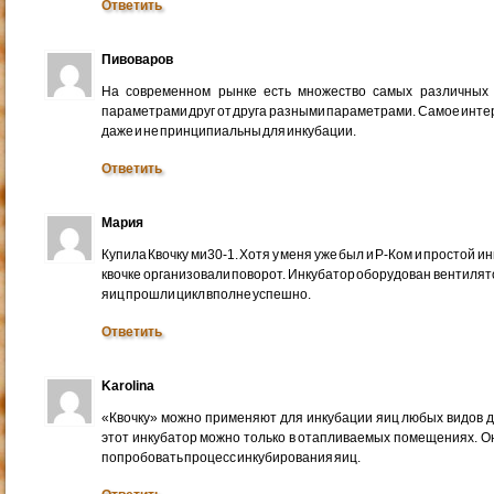
Ответить
Пивоваров
На современном рынке есть множество самых различных 
параметрами друг от друга разными параметрами. Самое интер
даже и не принципиальны для инкубации.
Ответить
Мария
Купила Квочку ми30-1. Хотя у меня уже был и Р-Ком и простой и
квочке организовали поворот. Инкубатор оборудован вентиля
яиц прошли цикл вполне успешно.
Ответить
Karolina
«Квочку» можно применяют для инкубации яиц любых видов д
этот инкубатор можно только в отапливаемых помещениях. Он
попробовать процесс инкубирования яиц.