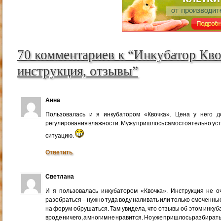
70 комментариев к “Инкубатор Кво
инструкция, отзывы”
Анна
Пользовалась и я инкубатором «Квочка». Цена у него д
регулирования влажности. Мужу пришлось самостоятельно уст
ситуацию.
Ответить
Светлана
И я пользовалась инкубатором «Квочка». Инструкция не о
разобраться – нужно туда воду наливать или только смоченны
на форум обрушаться. Там увидела, что отзывы об этом инкуб
вроде ничего, а многим не нравится. Но уже пришлось разбирать