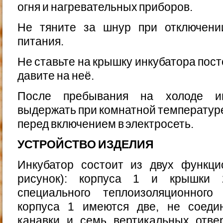
огня и нагрева­тельных приборов.
Не тяните за шнур при отключени
питания.
Не ставьте на крышку инкубатора пос
давите на неё.
После пребывания на холоде ин
выдержать при ком­натной температур
перед включением в электросеть.
УСТРОЙСТВО ИЗДЕЛИЯ
Инкубатор состоит из двух функци
рисунок): корпу­са 1 и крышки 
специального теплоизоляционног
корпуса 1 имеются две, не соеди
канавки и семь вертикальных отве