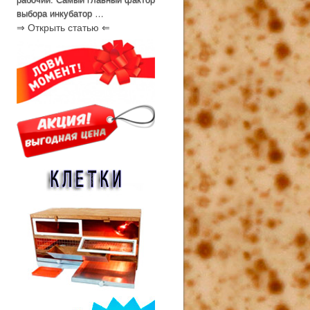
выбора инкубатор …
⇒ Открыть статью ⇐