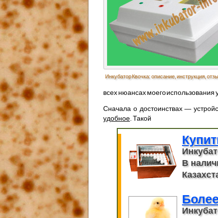
Инкубатор Квочка: описание, инструкция, отз
всех нюансах моего использования 
Сначала о достоинствах — устрой
удобное
. Такой
Купит
Инкубат
В налич
Казахста
Более
Инкубат