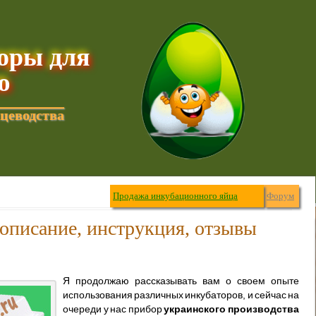
торы для
ю
цеводства
Продажа инкубационного яйца
Форум
описание, инструкция, отзывы
Я продолжаю рассказывать вам о своем опыте
использования различных инкубаторов, и сейчас на
очереди у нас прибор
украинского производства