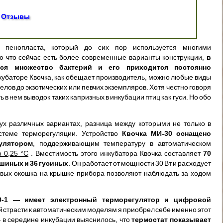
Отзывы
т пенопласта, который до сих пор используется многими
ю что сейчас есть более современные варианты конструкции,
в
тся множество бактерий и его приходится постоянно
нкубаторе Квочка, как обещает производитель, можно любые виды
лов до экзотических или певчих экземпляров. Хотя честно говоря
 в нем выводок таких капризных в инкубации птиц как гуси. Но обо
вух различных вариантах, разница между которыми не только в
стеме терморегуляции. Устройство
Квочка МИ-30 оснащено
улятором
, поддерживающим температуру в автоматическом
 0,25 °C
. Вместимость этого инкубатора Квочка составляет
70
юшиных и 36 гусиных
. Он работает от мощности 30 Вт и расходует
ровых окошка на крышке прибора позволяют наблюдать за ходом
0-1 — имеет электронный терморегулятор и цифровой
й страсти к автоматическим моделям я приобрел себе именно этот
— в середине инкубации выяснилось, что
термостат показывает