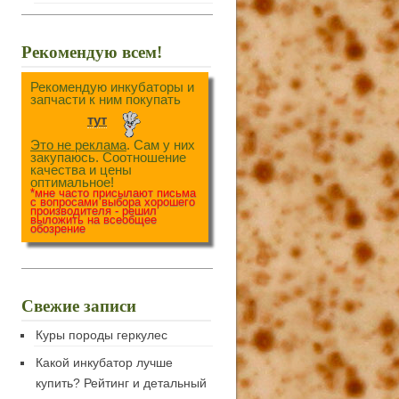
Рекомендую всем!
Рекомендую инкубаторы и
запчасти к ним покупать
тут
Это не реклама
. Сам у них
закупаюсь. Соотношение
качества и цены
оптимальное!
*мне часто присылают письма
с вопросами выбора хорошего
производителя - решил
выложить на всеобщее
обозрение
Свежие записи
Куры породы геркулес
Какой инкубатор лучше
купить? Рейтинг и детальный