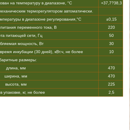
ован на температуру в диапазоне, °С
+37,7?38,3
еханическим терморегулятором автоматически.
мпературы в диапазоне регулирования,°С
±0,15
питания переменного тока, В
220
та питающей сети, Гц
50
бляемая мощность, Вт
30
время инкубации (30 дней), кВт.ч, не более
10
баритные размеры:
длина, мм
470
ширина, мм
470
высота, мм
225
в упаковке, кг, не более
2,5