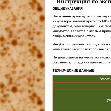
Инструкция по экс
ОБЩИЕ УКАЗАНИЯ
Настоящее руководство по эксплуат
инкубатора малогабаритного МИ-3
документом, удостове­ряющим гар
Инкубатор является бытовым прибо
птицы в личных хозяйствах.
Инкубатор должен эксплуатиров
климатических условиях при темпера
Не допускается на месте установк
сквозняков, попадания прямых солн
ТЕХНИЧЕСКИЕ ДАННЫЕ
Вмести
ут