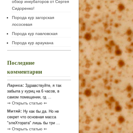
обзор инкубаторов от Сергея
Сидоренко!
Порода кур загорская
лососевая
Порода кур павловская
Порода кур араукана
Последние
комментарии
Лариса:
Здравствуйте, я так
забыла у куриц на 6 часов, в
самом помещении, гд …
⇒ Открыть статью ⇐
Митяй:
Ну как бы да. Но не
секрет что основная масса
"элеХтората" лишь бы три …
⇒ Открыть статью ⇐