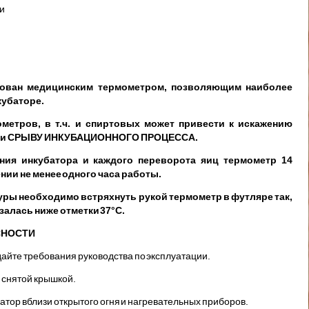
и
ован медицинским термометром, позволя­ющим наиболее
кубаторе.
метров, в т.ч. и спиртовых может привести к искажению
ры и СРЫВУ ИНКУБАЦИОН­НОГО ПРОЦЕССА.
ния инкубатора и каждого переворота яиц тер­мометр 14
нии не менее одного часа работы.
ры необходимо встряхнуть рукой термометр в футляре так,
залась ниже отметки 37°С.
СНОСТИ
айте требования руководства по эксп­луатации.
 снятой крышкой.
атор вблизи открытого огня и нагрева­тельных приборов.