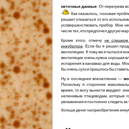
неточные данные
. От перегрева 
Как оказалось, похожая пробле
решает отказаться от его использо
усовершенствовать прибор. Мне не
числе тех, кто предпочел другую мар
Кроме этого, отмечу
не слишком
инкубатора
. Если бы я решил прод
вентиляцию. К тому же я пытался и
вентиляции очень нужна хорошая в
испарения в канавках для воды. Мо
бы очень сухо и пришлось бы ставит
Ну и последнее впечатление —
мо
Поскольку я сторонник максималь
время, то могу вынести вердикт: и
неленивым птицеводам, которые го
увлажнения и постоянно следить з
больше денег на приобретение инкуб