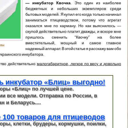
— инкубатор Квочка
. Это один из наиболее
бюджетных и небольших экземпляров среди
бытовых моделей. Я купил его когда только начинал
заниматься птицеводством, потому что агрегат
оказался мне по карману. Но как выяснилось —
скупой действительно платит дважды, и вскоре мне
пришлось сменить “Квочку” на более
вместительный, мощный и самое главное
ывы
надежный аппарат. В этой статье я расскажу вам обо
украинского инкубатора.
ство действительно
малогабаритное, легкое по весу и довольно
ь инкубатор «Блиц» выгодно!
оры «Блиц» по лучшей цене.
ии все модели. Отправка по России, в
н и Беларусь....
 100 товаров для птицеводов
оры, клетки, брудеры, кормушки, поилки,