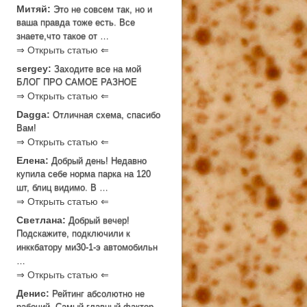
Митяй:
Это не совсем так, но и
ваша правда тоже есть. Все
знаете,что такое от …
⇒ Открыть статью ⇐
sergey:
Заходите все на мой
БЛОГ ПРО САМОЕ РАЗНОЕ
⇒ Открыть статью ⇐
Dagga:
Отличная схема, спасибо
Вам!
⇒ Открыть статью ⇐
Елена:
Добрый день! Недавно
купила себе норма парка на 120
шт, блиц видимо. В …
⇒ Открыть статью ⇐
Светлана:
Добрый вечер!
Подскажите, подключили к
инккбатору ми30-1-э автомобильн
…
⇒ Открыть статью ⇐
Денис:
Рейтинг абсолютно не
рабочий. Самый главный фактор