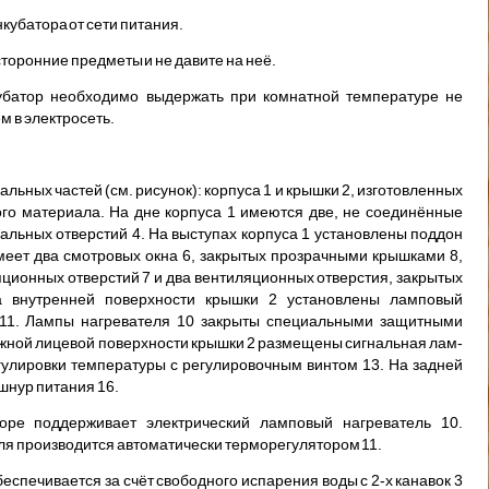
кубатора от сети питания.
сторонние предметы и не давите на неё.
батор необходимо выдержать при ком­натной температуре не
м в электросеть.
льных частей (см. рисунок): корпу­са 1 и крышки 2, изготовленных
го материала. На дне корпуса 1 имеются две, не соединённые
кальных отверстий 4. На выступах корпуса 1 установ­лены поддон
имеет два смотровых окна 6, закрытых прозрачными крышками 8,
яционных отверстий 7 и два вентиляционных отверстия, закрытых
На внутренней поверхности крышки 2 уста­новлены ламповый
 11. Лампы нагревате­ля 10 закрыты специальными защитными
жной лицевой поверхности крышки 2 размещены сигнальная лам­
гулировки температуры с регулировоч­ным винтом 13. На задней
нур пи­тания 16.
оре поддерживает электрический лампо­вый нагреватель 10.
ля производится автоматически терморегулятором 11.
еспечивается за счёт свободного испа­рения воды с 2-х канавок 3