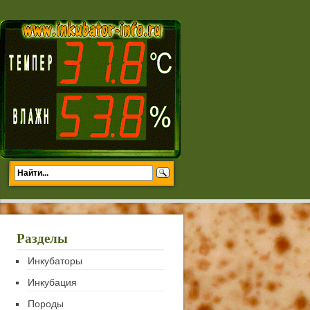
Разделы
Инкубаторы
Инкубация
Породы