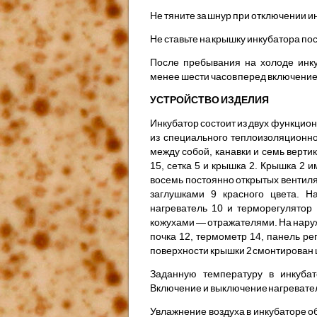
Не тяните за шнур при отключении ин
Не ставьте на крышку инкубатора по
После пребывания на холоде инку
менее шести часов перед включение
УСТРОЙСТВО ИЗДЕЛИЯ
Инкубатор состоит из двух функциона
из специального теплоизоляционно
между собой, канавки и семь верти
15, сетка 5 и крышка 2. Крышка 2 
восемь постоянно открытых вен­тил
заг­лушками 9 красного цвета. 
нагреватель 10 и терморегулятор
кожухами — отражателями. На нару
почка 12, термометр 14, панель ре
поверхности крышки 2 смонтирован ш
Заданную температуру в инкубат
Включение и выключение нагревате
Увлажнение воздуха в инкубаторе об