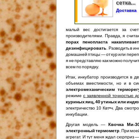
сетка...
Доставка
малый вес достигается за сче
производителями. Правда, я счита
порах пенопласта накапливае
дезинфицировать
. Разводить в и
домашней птицы — от кур или перепе
я не представляю как можно получить
всем по порядку.
Итак, инкубатор производится в д
объемах вместимости, но и в си
электромеханическим терморег
режиме
с заявленной точностью до
куриных яиц, 40 утиных или инд
электричество 10 Квт•ч. Два смот
инкубации.
Другая модель —
Квочка Ми-3
электронный термометр
. При мое
агрегат. И тут меня ждал сюрприз 