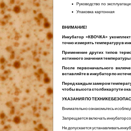
Руководство по эксплуатаци
Упаковка картонная
ВНИМАНИЕ!
Инкубатор «КВОЧКА» укомплект
точно измерять температуру в ин
Применение других типов термо
истинного значения температу
После первоначального включе
вставляйте в инкубатор по истече
Перед каждым замером температу
чтобы высота столбика ртути ока
УКАЗАНИЯ ПО ТЕХНИКЕ БЕЗОПА
Внимательно ознакомьтесь и соблюд
Запрещается включать инкубатор со
Не допускается устанавливать инкуб