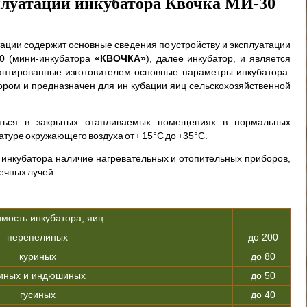
плуатации инкубатора Квочка МИ-30
ации содержит основные сведения по устройству и эксплуатации
0 (мини-ин­кубатора
«КВОЧКА»
), далее инкубатор, и является
антированные изготовителем основные параметры инкубато­ра.
ром и предназначен для ин кубации яиц сельскохозяйственной
аться в закрытых отапливаемых помеще­ниях в нормальных
туре окружающего воздуха от + 15°С до +35°С.
и инкубатора наличие нагревательных и отопительных приборов,
ечных лучей.
мость инкубатора, яиц:
перепелиных
до 200
куриных
до 80
иных и индюшиных
до 50
гусиных
до 40