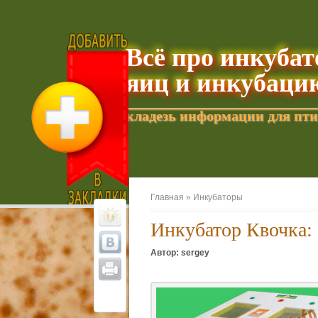
Всё про инкуба
яиц и инкубаци
кладезь информации для пти
Добавить текущую страницу в Избранное
Главная »
Инкубаторы
Инкубатор Квочка: 
Автор: sergey