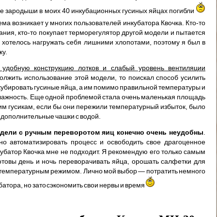
все зародыши в моих 40 инкубационных гусиных яйцах погибли
ма возникает у многих пользователей инкубатора Квочка. Кто-то
вания, кто-то покупает терморегулятор другой модели и пытается
 хотелось нагружать себя лишними хлопотами, поэтому я был в
ку.
 удобную конструкцию лотков и слабый уровень вентиляции
олжить использование этой модели, то поискал способ усилить
нкубировать гусиные яйца, а им помимо правильной температуры и
лажность. Еще одной проблемой стала очень маленькая площадь
им гусикам, если бы они пережили температурный избыток, было
ь дополнительные чашки с водой.
дели с ручным переворотом яиц конечно очень неудобны
.
но автоматизировать процесс и освободить свое драгоценное
нкубатор Квочка мне не подходит. Я рекомендую его только самым
товы день и ночь переворачивать яйца, орошать салфетки для
а температурным режимом. Лично мой выбор — потратить немного
атора, но зато сэкономить свои нервы и время