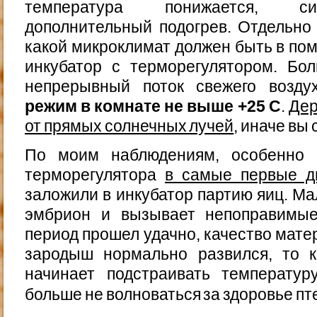
температура понижается, си
дополнительный подогрев. Отдельно 
какой микроклимат должен быть в пом
инкубатор с терморегулятором. Бо
непрерывный поток свежего возд
режим в комнате не выше +25 С
.
Дер
от прямых солнечных лучей
, иначе вы
По моим наблюдениям, особенно 
терморегулятора
в самые первые д
заложили в инкубатор партию яиц. Ма
эмбрион и вызывает непоправимые
период прошел удачно, качество мате
зародыш нормально развился, то 
начинает подстраивать температу
больше не волноваться за здоровье п