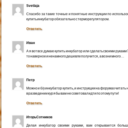
Svetlaja
Спасибо за такие точные и понятные инструкции по использ
купить инкубатор обязательно с терморегулятором.
Ответить
Иван
А я вот все думаю купить инкубатор или сделать своими руками?
то наверное и ненамного дешевле получится, а возни много…
Ответить
Петр
Можно и б/у инкубатор купить, и инструкции на форумах читать
в разведении кур я бы вам не советовал идти по этому пути!
Ответить
ИгорьСотников
Делая инкубатор своими руками, вам открывается больш