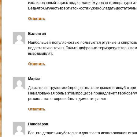
изолированный ящик с поддержанием уровня температуры и вл
Ведь что бы учесть все эти тонкости нужно обладать достаточн
Ответить
Валентин
Наибольшей популярностью пользуются ртутные и спиртовы
недостаточно точны. Только цифровые терморегуляторы помо
вывод цыплят.
Ответить
Мария
Достаточно трудоемкий процесс вывести цыплят в инкубаторе. 
Немаловажная роль в этом процессе принадлежит терморегу
режима – залог хорошей выводимости цыплят.
Ответить
Пивоваров
Все, кто делает инкубатор сам для своего использования ста