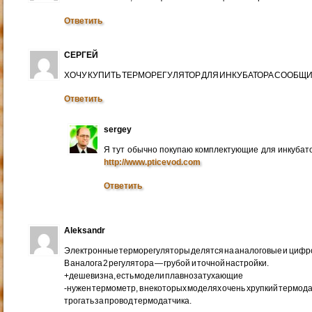
Ответить
СЕРГЕЙ
ХОЧУ КУПИТЬ ТЕРМОРЕГУЛЯТОР ДЛЯ ИНКУБАТОРА СООБЩИ
Ответить
sergey
Я тут обычно покупаю комплектующие для инкубато
http://www.pticevod.com
Ответить
Aleksandr
Электронные терморегуляторы делятся на аналоговые и цифр
В аналога 2 регулятора — грубой и точной настройки.
+дешевизна, есть модели плавнозатухающие
-нужен термометр, в некоторых моделях очень хрупкий термод
трогать за провод термодатчика.