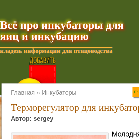
Всё про инкубаторы для
яиц и инкубацию
кладезь информации для птицеводства
Добавить текущую стра
Главная »
Инкубаторы
Пр
Терморегулятор для инкубато
Автор: sergey
Молодн