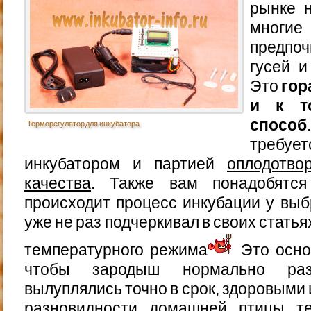
рынке н
мног
предпо
гусей и
Это
гор
и к т
способ
Терморегулятор для инкубатора
требуе
инкубатором и партией
оплодотво
качества
. Также вам понадобятся
происходит процесс инкубации у выб
уже не раз подчеркивал в своих стать
температурного режима
Это осно
чтобы зародыш нормально ра
вылуплялись точно в срок, здоровыми 
разновидности домашней птицы те