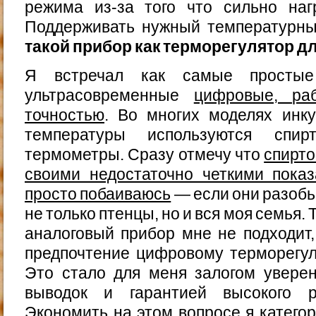
режима из-за того что сильно наг
Поддерживать нужный температурн
такой прибор как терморегулятор д
Я встречал как самые простые
ультрасовременные
цифровые, ра
точностью
. Во многих моделях инку
температуры используются спи
термометры. Сразу отмечу что
спирто
своими недостаточно четкими показ
просто побаиваюсь
— если они разобь
не только птенцы, но и вся моя семья.
аналоговый прибор мне не подходит,
предпочтение цифровому терморегул
Это стало для меня залогом уверен
выводок и гарантией высокого ре
Экономить на этом вопросе я катего