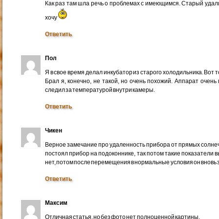
Как раз там шла речь о проблемах с имеющимся. Старый удал
хочу
Ответить
Пол
Я в свое время делал инкубатор из старого холодильника. Вот 
Брал я, конечно, не такой, но очень похожий. Аппарат очен
следил за температурой внутри камеры.
Ответить
Чикен
Верное замечание про удаленность прибора от прямых солнеч
постоял прибор на подоконнике, так потом такие показатели в
нет, потом после перемещения в нормальные условия он вновь з
Ответить
Максим
Отличная статья, но без фото нет полноценной картины.