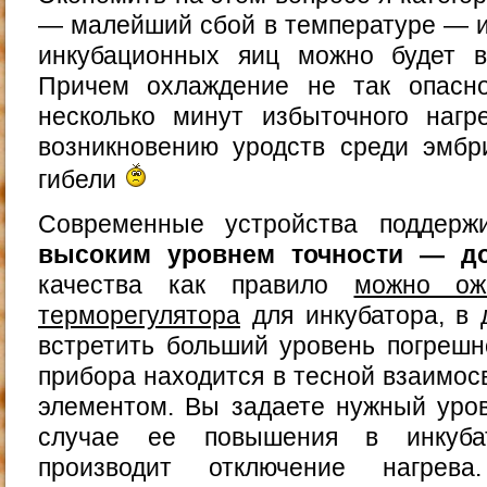
— малейший сбой в температуре — и
инкубационных яиц можно будет в
Причем охлаждение не так опасно
несколько минут избыточного нагр
возникновению уродств среди эмбр
гибели
Современные устройства поддерж
высоким уровнем точности — до
качества как правило
можно ож
терморегулятора
для инкубатора, в 
встретить больший уровень погрешн
прибора находится в тесной взаимос
элементом. Вы задаете нужный уров
случае ее повышения в инкубат
производит отключение нагрева