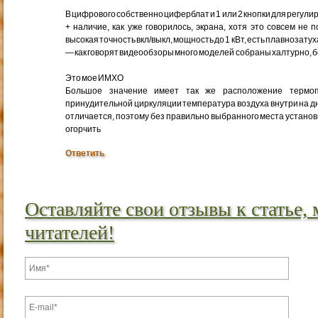
В цифрового собственно циферблат и 1 или 2 кнопки для регул
+ наличие, как уже говорилось, экрана, хотя это совсем не
высокая точность вкл/выкл, мощность до 1 кВт, есть плавнозат
— как говорят видеообзоры много моделей собраны халтурно, 
Это мое ИМХО
Большое значение имеет так же расположение термоп
принудительной циркуляции температура воздуха внутри на д
отличается, поэтому без правильно выбранного места устано
огорчить
Ответить
Оставляйте свои отзывы к статье,
читателей!