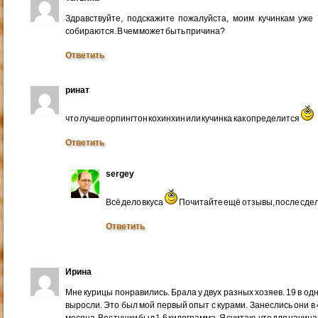
Здравствуйте, подскажите пожалуйста, моим кучинкам уже 
собираются. В чем может быть причина?
Ответить
ринат
что лучше орпингтон кохинхин или кучинка как определится
Ответить
sergey
Всё дело вкуса
Почитайте ещё отзывы, после сде
Ответить
Ирина
Мне курицы понравились. Брала у двух разных хозяев. 19 в одн
выросли. Это был мой первый опыт с курами. Занеслись они в 
месяца. Вес тушки был 1,6 килограмма. Я считаю, что для начи