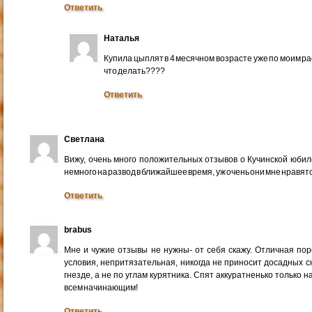
Ответить
Наталья
Купила цыплят в 4 месячном возрасте уже по моим рас
что делать????
Ответить
Светлана
Вижу, очень много положительных отзывов о Кучинской юбил
немного на развод в ближайшее время, уж очень они мне нравят
Ответить
brabus
Мне и чужие отзывы не нужны- от себя скажу. Отличная по
условия, непритязательная, никогда не приносит досадных с
гнезде, а не по углам курятника. Спят аккуратненько только н
всем начинающим!
Ответить