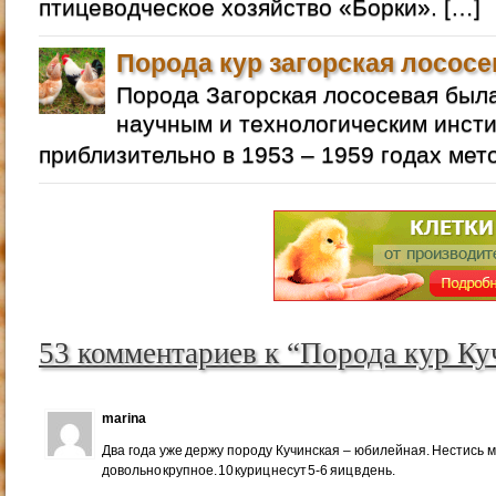
птицеводческое хозяйство «Борки». […]
Порода кур загорская лососе
Порода Загорская лососевая бы
научным и технологическим инст
приблизительно в 1953 – 1959 годах мет
53 комментариев к “Порода кур Ку
marina
Два года уже держу породу Кучинская – юбилейная. Нестись м
довольно крупное. 10 куриц несут 5-6 яиц в день.