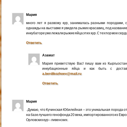
Мария
много лет я развожу кур, занималась разными породами, 
однажды на выставке я увидела рыжих красавиц, под названи
инкубаторе уже лежали рыжие яйца этих кур. С тех пор мое серд
Ответить
Азамат
Мария приветствую Вас! пишу вам из Кыргызстан
инкубационные яйца и как быть с достав
a.berdikozhoev@mail.ru
Ответить
Мария
. Думаю, что Кучинская Юбилейная – это уникальная порода о
на базе лучшего генофонда 20 века, импортированного из Евр
Орловских кур – ливенских.