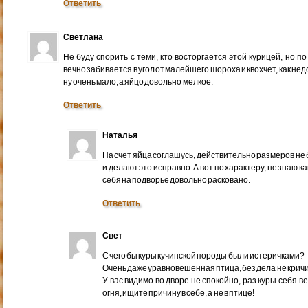
Ответить
Светлана
Не буду спорить с теми, кто восторгается этой курицей, но по
вечно забивается в угол от малейшего шороха и квохчет, как не
ну очень мало, а яйцо довольно мелкое.
Ответить
Наталья
На счет яйца соглашусь, действительно размеров не 
и делают это исправно. А вот по характеру, не знаю к
себя на подворье довольно расковано.
Ответить
Свет
С чего бы куры кучинской породы были истеричками?
Очень даже уравновешенная птица, без дела не кричи
У вас видимо во дворе не спокойно, раз куры себя в
огня, ищите причину в себе, а не в птице!