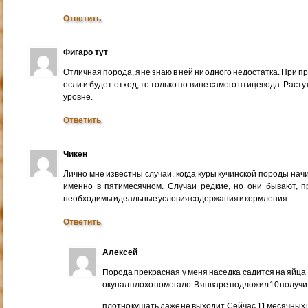
Ответить
Фигаро тут
Отличная порода, я не знаю в ней ни одного недостатка. При 
если и будет отход, то только по вине самого птицевода. Раст
уровне.
Ответить
Чикен
Лично мне известны случаи, когда куры кучинской породы нач
именно в пятимесячном. Случаи редкие, но они бывают, пр
необходимы идеальные условия содержания и кормления.
Ответить
Алексей
Порода прекрасная у меня наседка садится на яйца 
окунал плохо помогало. В январе подложил 10 получил 
плотно кушать даже не выходит. Сейчас 11 месячных