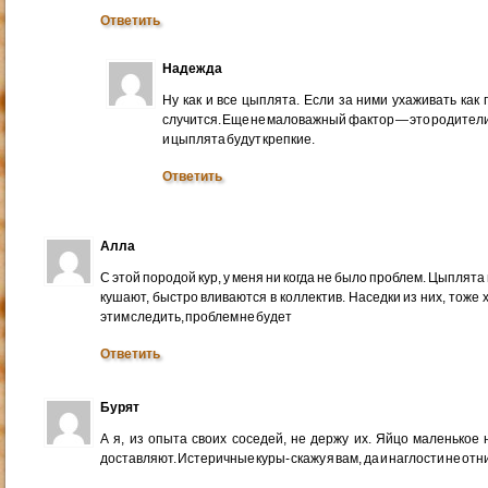
Ответить
Надежда
Ну как и все цыплята. Если за ними ухаживать как
случится. Еще не маловажный фактор — это родители,
и цыплята будут крепкие.
Ответить
Алла
С этой породой кур, у меня ни когда не было проблем. Цыпля
кушают, быстро вливаются в коллектив. Наседки из них, тоже
этим следить, проблем не будет
Ответить
Бурят
А я, из опыта своих соседей, не держу их. Яйцо маленькое н
доставляют. Истеричные куры- скажу я вам, да и наглости не отн