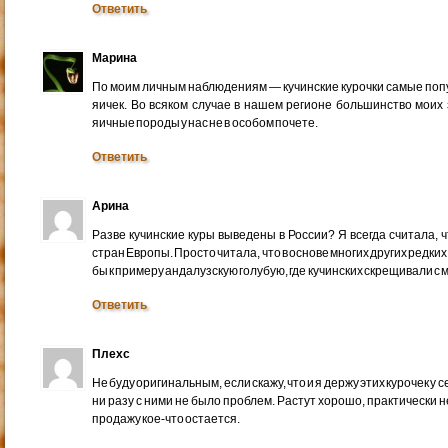
Ответить
Марина
По моим личным наблюдениям — кучинские курочки самые попу
яичек. Во всяком случае в нашем регионе большинство моих 
яичные породы у нас не в особом почете.
Ответить
Арина
Разве кучинские куры выведены в России? Я всегда считала, 
стран Европы. Просто читала, что в основе многих других редки
бы к примеру андалузскую голубую, где кучинских скрещивали с
Ответить
Плехс
Не буду оригинальным, если скажу, что и я держу этих курочек у 
ни разу с ними не было проблем. Растут хорошо, практически не
продажу кое-что остается.