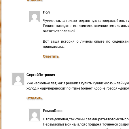
Пол
Чужие отзыва только тогда не нужны, когда свой опы
Если же никогда не сталкивался в жизни с тем или и
оказаться полезной.
Вот ваша история о личном опыте по содержани
пригодилась.
Ответить
СергейПетрович
Уже несколько лет, как я решился купить Кучинскую юбилейную.
холод, и жару переносит, почти не болеет. Короче, говоря – дово
Ответить
РоманБосс
Я тоже доволен, так что мы с вами братья в этом смысл
Первый опыт мой начался с подарка, точнее со скидк