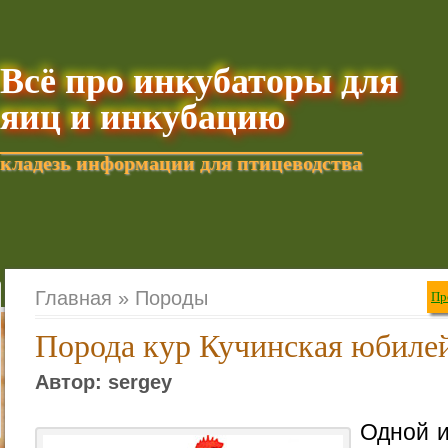
Всё про инкубаторы для
яиц и инкубацию
кладезь информации для птицеводства
Добавить текущую стра
Главная »
Породы
Пр
Порода кур Кучинская юбиле
Автор: sergey
Одной и