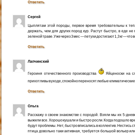
Ответить
Сергей
Цыплятам этой породы, первое время требовательны к теп
держать, чем для других пород кур. Растут быстро, в еде н
зеленой траве. Уже через 3 мес — петухи достигают 1,3 кг — что 
Ответить
Лапчинский
Героиня отечественного производства
Яйценоски на сл
прихотливы в уходе, спокойно переносят любые климатические 
Ответить
Ольга
Расскажу о своем знакомстве с породой. Взяли мы их 5-дне
выжили все. Хорошо кушали и быстро росли. Когда подошло вр
будут проблемы. Нет, быстро вписались в коллектив. Нестись ст
птица довольно таки активная, требуется большой вольер или 