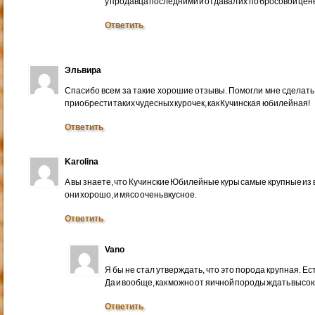
у продавца последними и отдавал их по бросовой цене
Ответить
Эльвира
Спасибо всем за такие хорошие отзывы. Помогли мне сделать
приобрести таких чудесных курочек, как Кучинская юбилейная!
Ответить
Karolina
А вы знаете, что Кучинские Юбилейные куры самые крупные из
они хорошо, и мясо очень вкусное.
Ответить
Vano
Я бы не стал утверждать, что это порода крупная. Ест
Да и вообще, как можно от яичной породы ждать высок
Ответить