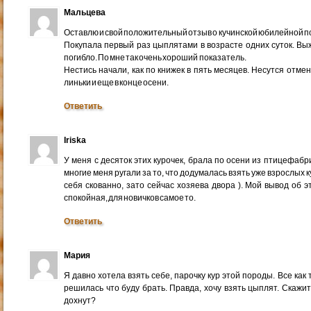
Мальцева
Оставлю и свой положительный отзыв о кучинской юбилейной п
Покупала первый раз цыплятами в возрасте одних суток. Выж
погибло. По мне так очень хороший показатель.
Нестись начали, как по книжек в пять месяцев. Несутся отме
линьки и еще в конце осени.
Ответить
Iriska
У меня с десяток этих курочек, брала по осени из птицефабр
многие меня ругали за то, что додумалась взять уже взрослых 
себя скованно, зато сейчас хозяева двора ). Мой вывод об 
спокойная, для новичков самое то.
Ответить
Мария
Я давно хотела взять себе, парочку кур этой породы. Все как
решилась что буду брать. Правда, хочу взять цыплят. Скажит
дохнут?