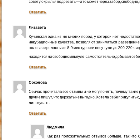
советую крылья подрезать — а то может через забор, свободно,
Ответить
Лизавета
Кучинская одна из не многих пород, у которой нет недостатко
инкубационные качества, позволяют заниматься разведение
половая зрелость и в 8-9 мес курочки несут уже до 200-220 яиц 
находится на свободном выгуле, самостоятельно добывая себе
Ответить
Соколова
Сейчас прочитала все отзывы и не могу понять, почему такие
другие пишут, что держать не выгодно. Хотела себе прикупить с
ли покупать.
Ответить
Людмила
Как раз положительных отзывов больше, так что б