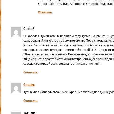
дело знают .Только дерутся приходится разделять по 
Ответить
Сергей
Обзавелся Кучинками в прошлом году купил на рынке 8 ку
самодельный инкубатор и вывел потомство Поразительная живуче
жизни были живчиками, ни один не умер от болезни или че
наверняка сказался уход за племенной птицей.Из 50 цип, все ж
10 ок. ей они тоже понравились.Весной выведу побольше на мяс
яйца или нет, я просто смотрю на цвет гребешка , если он бледны
соседок, то пора ей в суп, ведь на то она и мясояичная!!!
Ответить
Славик
Куры супер! Занеслись в 4,5 мес. Брал цыплятами, не один не ум
Ответить
Татьяна