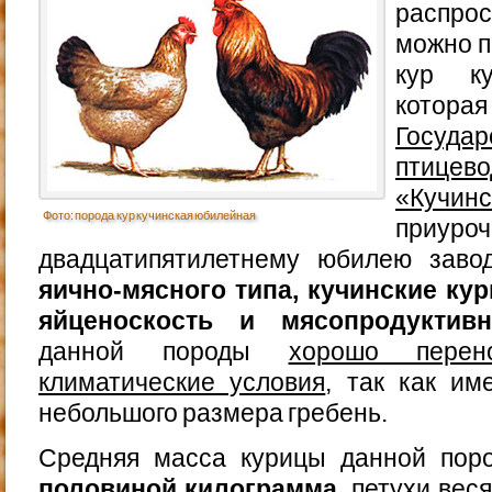
распр
можно п
кур ку
котор
Государ
птице
«Кучинс
Фото: порода кур кучинская юбилейная
при
двадцатипятилетнему юбилею заво
яично-мясного типа, кучинские к
яйценоскость и мясопродуктивн
данной породы
хорошо перен
климатические условия
, так как и
небольшого размера гребень.
Средняя масса курицы данной пор
половиной килограмма
, петухи вес