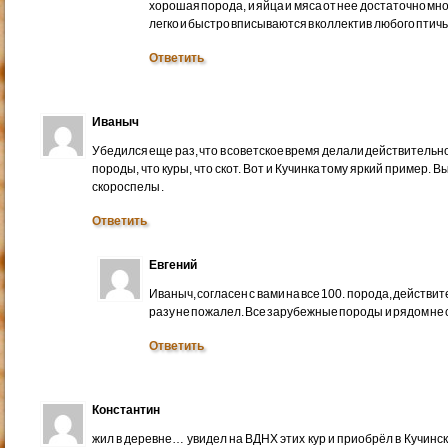
хорошая порода, и яйца и мяса от нее достаточно мног
легко и быстро вписываются в коллектив любого птичь
Ответить
Иваныч
Убедился еще раз, что в советское время делали действитель
породы, что куры, что скот. Вот и Кучинка тому яркий пример. 
скороспелы .
Ответить
Евгений
Иваныч, согласен с вами на все 100. порода, действит
разу не пожалел. Все зарубежные породы и рядом не 
Ответить
Константин
жил в деревне… увидел на ВДНХ этих кур и приобрёл в Кучинс