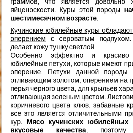
граммов, что является довольно 
яйценоскости. Куры этой породы
на
шестимесячном возрасте
.
Кучинские юбилейные куры обладают
оперением
с сероватым подпухом.
делает кожу тушку светлой.
Особенно эффектно и красиво 
юбилейные петухи, которые имеют пр
оперение. Петухи данной породы 
отливающим золотом, оперением на гр
перья черного цвета, для крыльев хар
отливающая зеленым цветом. Листови
коричневого цвета клюв, забавные 
все это является отличительными п
кур.
Мясо кучинских юбилейных 
вкусовые качества
, поэтому 