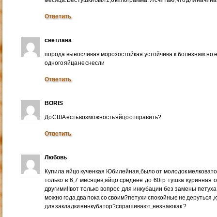
Ответить
светлана
порода выносливая морозостойкая.устойчива к болезням.но е
одного яйца не снесли
Ответить
BORIS
До США есть возможность яйцо отправить?
Ответить
Любовь
Купила яйцо кученкая Юбилейная,было от молодок мелковато 
только в 6,7 месяцев,яйцо среднее до 60гр тушка куринная 
другими!!вот только вопрос для инкубации без замены петуха
можно года два пока со своим?петухи спокойные не деруться 
для закладки в инкубатор?спрашивают ,незнаю как ?