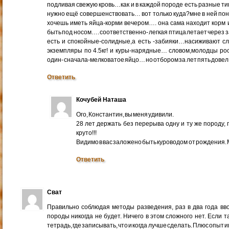
подливая свежую кровь…как и в каждой породе есть разные т
нужно ещё совершенствовать… вот только куда?мне в ней пон
хочешь иметь яйца-корми вечером…. она сама находит корм 
быть под носом…. соответственно- легкая птица летает через
есть и спокойные-солидные,а есть -забияки…насиживают сл
экземпляры по 4.5кг! и куры-нарядные… словом,молодцы рос
один- сначала-мелковатое яйцо… но отбором за лет пять дов
Ответить
Кочубей Наташа
Ого, Константин, вы меня удивили.
28 лет держать без перерыва одну и ту же породу,
круто!!!
Видимо в вас заложено быть куроводом от рождения. М
Ответить
Сват
Правильно соблюдая методы разведения, раз в два года вв
породы никогда не будет. Ничего в этом сложного нет. Если т
тетрадь, где записывать, что и когда лучше сделать. Плюс опыт