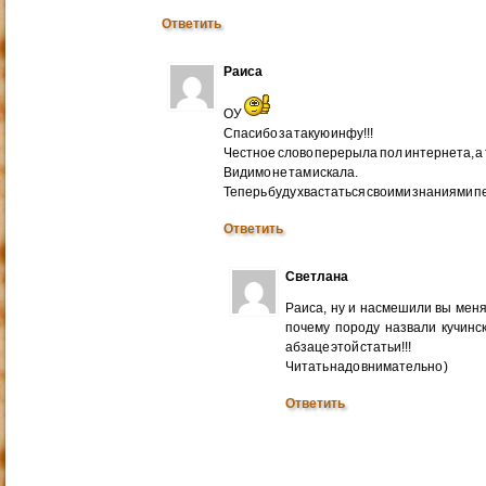
Ответить
Раиса
ОУ
Спасибо за такую инфу!!!
Честное слово перерыла пол интернета, а т
Видимо не там искала.
Теперь буду хвастаться своими знаниями п
Ответить
Светлана
Раиса, ну и насмешили вы меня
почему породу назвали кучинс
абзаце этой статьи!!!
Читать надо внимательно )
Ответить