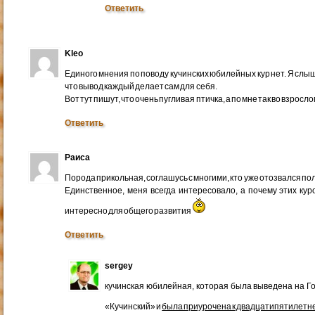
Ответить
Kleo
Единого мнения по поводу кучинских юбилейных кур нет. Я слыш
что вывод каждый делает сам для себя.
Вот тут пишут, что очень пугливая птичка, а по мне так во взрос
Ответить
Раиса
Порода прикольная, соглашусь с многими, кто уже отозвался по
Единственное, меня всегда интересовало, а почему этих к
интересно для общего развития
Ответить
sergey
кучинская юбилейная, которая была выведена на Г
«Кучинский» и
была приурочена к двадцатипятилетн