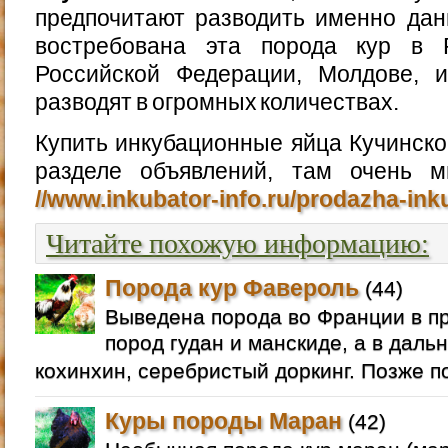
предпочитают разводить именно дан
востребована эта порода кур в Р
Российской Федерации, Молдове, и
разводят в огромных количествах.
Купить инкубационные яйца Кучинск
разделе объявлений, там очень 
//www.inkubator-info.ru/prodazha-in
Читайте похожую информацию:
Порода кур Фавероль
(44)
Выведена порода во Франции в п
пород гудан и манскиде, а в даль
кохинхин, серебристый доркинг. Позже п
Куры породы Маран
(42)