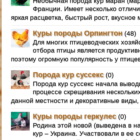
Необычная порода кур маран (ма
Франции. Имеет несколько отлич
яркая расцветка, быстрый рост, вкусное м
Куры породы Орпингтон
(48)
Для многих птицеводческих хозяй
отбора птицы является продуктив
поэтому огромную популярность у птице
Порода кур суссекс
(0)
Порода кур суссекс начала вывод
процессе скрещивания нескольки
данной местности и декоративные виды, 
Куры породы геркулес
(0)
Родина этой новой (выведена в на
кур – Украина. Участвовали в ее 