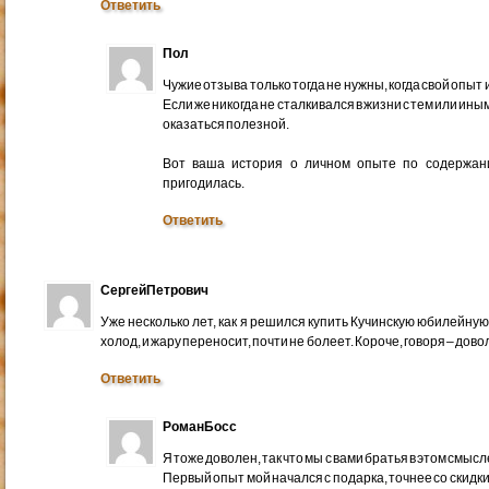
Ответить
Пол
Чужие отзыва только тогда не нужны, когда свой опы
Если же никогда не сталкивался в жизни с тем или и
оказаться полезной.
Вот ваша история о личном опыте по содержани
пригодилась.
Ответить
СергейПетрович
Уже несколько лет, как я решился купить Кучинскую юбилейную.
холод, и жару переносит, почти не болеет. Короче, говоря – дово
Ответить
РоманБосс
Я тоже доволен, так что мы с вами братья в этом смысл
Первый опыт мой начался с подарка, точнее со скидк