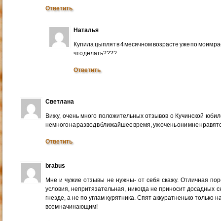
Ответить
Наталья
Купила цыплят в 4 месячном возрасте уже по моим рас
что делать????
Ответить
Светлана
Вижу, очень много положительных отзывов о Кучинской юбил
немного на развод в ближайшее время, уж очень они мне нравят
Ответить
brabus
Мне и чужие отзывы не нужны- от себя скажу. Отличная по
условия, непритязательная, никогда не приносит досадных с
гнезде, а не по углам курятника. Спят аккуратненько только н
всем начинающим!