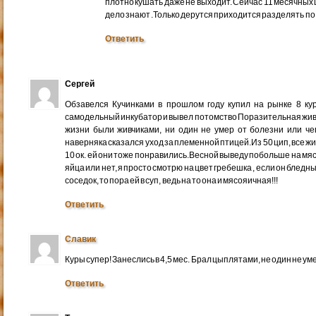
плотно кушать даже не выходит. Сейчас 11 месячных
дело знают .Только дерутся приходится разделять по 
Ответить
Сергей
Обзавелся Кучинками в прошлом году купил на рынке 8 ку
самодельный инкубатор и вывел потомство Поразительная живуче
жизни были живчиками, ни один не умер от болезни или че
наверняка сказался уход за племенной птицей.Из 50 цип, все ж
10 ок. ей они тоже понравились.Весной выведу побольше на мяс
яйца или нет, я просто смотрю на цвет гребешка , если он бледны
соседок, то пора ей в суп, ведь на то она и мясояичная!!!
Ответить
Славик
Куры супер! Занеслись в 4,5 мес. Брал цыплятами, не один не ум
Ответить