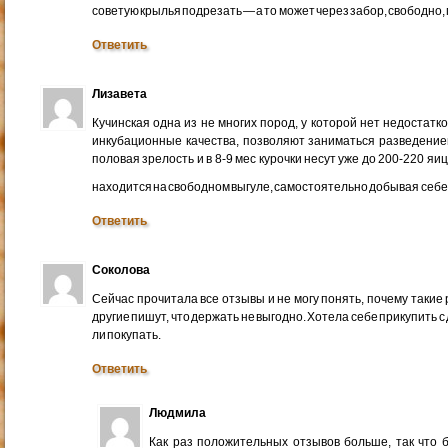
советую крылья подрезать — а то может через забор, свободно,
Ответить
Лизавета
Кучинская одна из не многих пород, у которой нет недостатко
инкубационные качества, позволяют заниматься разведение
половая зрелость и в 8-9 мес курочки несут уже до 200-220 яиц 
находится на свободном выгуле, самостоятельно добывая себе
Ответить
Соколова
Сейчас прочитала все отзывы и не могу понять, почему такие
другие пишут, что держать не выгодно. Хотела себе прикупить с
ли покупать.
Ответить
Людмила
Как раз положительных отзывов больше, так что б