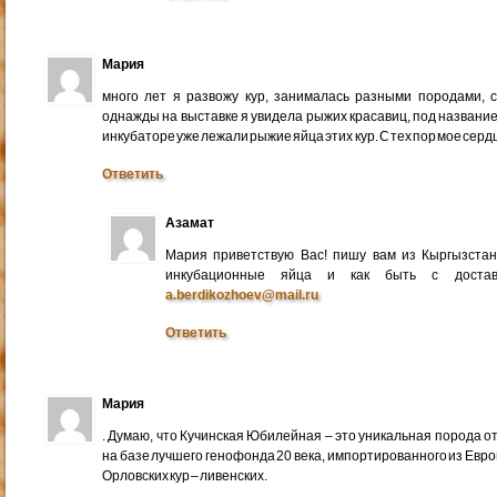
Мария
много лет я развожу кур, занималась разными породами, 
однажды на выставке я увидела рыжих красавиц, под названи
инкубаторе уже лежали рыжие яйца этих кур. С тех пор мое серд
Ответить
Азамат
Мария приветствую Вас! пишу вам из Кыргызстан
инкубационные яйца и как быть с достав
a.berdikozhoev@mail.ru
Ответить
Мария
. Думаю, что Кучинская Юбилейная – это уникальная порода о
на базе лучшего генофонда 20 века, импортированного из Евр
Орловских кур – ливенских.