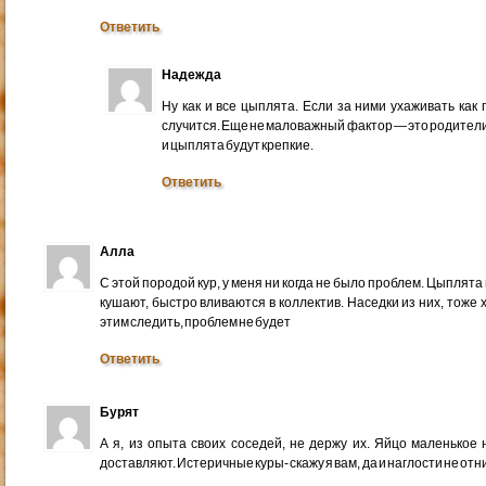
Ответить
Надежда
Ну как и все цыплята. Если за ними ухаживать как
случится. Еще не маловажный фактор — это родители,
и цыплята будут крепкие.
Ответить
Алла
С этой породой кур, у меня ни когда не было проблем. Цыпля
кушают, быстро вливаются в коллектив. Наседки из них, тоже
этим следить, проблем не будет
Ответить
Бурят
А я, из опыта своих соседей, не держу их. Яйцо маленькое н
доставляют. Истеричные куры- скажу я вам, да и наглости не отн