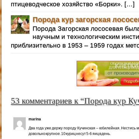
птицеводческое хозяйство «Борки». […]
Порода кур загорская лососе
Порода Загорская лососевая бы
научным и технологическим инст
приблизительно в 1953 – 1959 годах мет
53 комментариев к “Порода кур Ку
marina
Два года уже держу породу Кучинская – юбилейная. Нестись м
довольно крупное. 10 куриц несут 5-6 яиц в день.