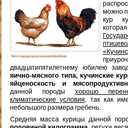
распр
можно п
кур ку
котор
Государ
птице
«Кучинс
Фото: порода кур кучинская юбилейная
при
двадцатипятилетнему юбилею заво
яично-мясного типа, кучинские к
яйценоскость и мясопродуктивн
данной породы
хорошо перен
климатические условия
, так как и
небольшого размера гребень.
Средняя масса курицы данной пор
половиной килограмма
, петухи вес