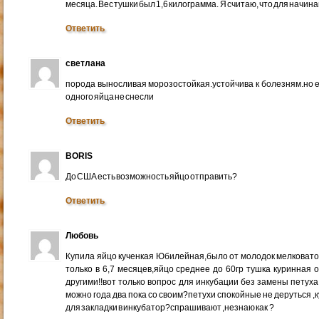
месяца. Вес тушки был 1,6 килограмма. Я считаю, что для начи
Ответить
светлана
порода выносливая морозостойкая.устойчива к болезням.но е
одного яйца не снесли
Ответить
BORIS
До США есть возможность яйцо отправить?
Ответить
Любовь
Купила яйцо кученкая Юбилейная,было от молодок мелковато 
только в 6,7 месяцев,яйцо среднее до 60гр тушка куринная 
другими!!вот только вопрос для инкубации без замены петуха
можно года два пока со своим?петухи спокойные не деруться 
для закладки в инкубатор?спрашивают ,незнаю как ?