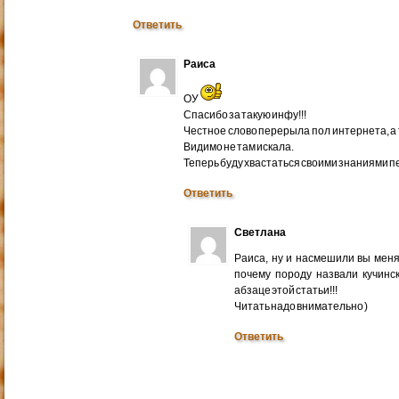
Ответить
Раиса
ОУ
Спасибо за такую инфу!!!
Честное слово перерыла пол интернета, а т
Видимо не там искала.
Теперь буду хвастаться своими знаниями п
Ответить
Светлана
Раиса, ну и насмешили вы меня
почему породу назвали кучинс
абзаце этой статьи!!!
Читать надо внимательно )
Ответить