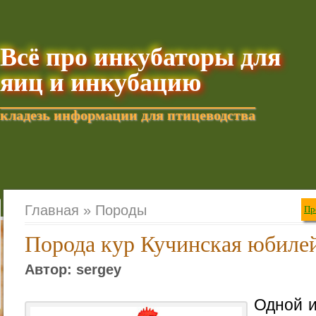
Всё про инкубаторы для
яиц и инкубацию
кладезь информации для птицеводства
Добавить текущую стра
Главная »
Породы
Пр
Порода кур Кучинская юбиле
Автор: sergey
Одной и