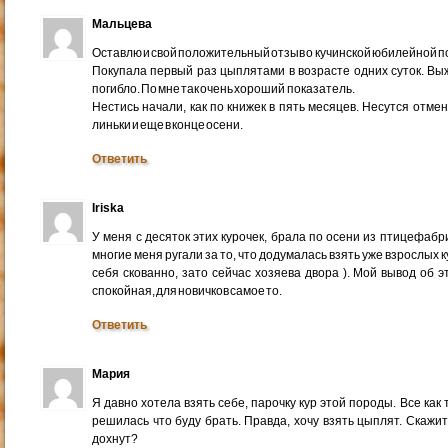
Мальцева
Оставлю и свой положительный отзыв о кучинской юбилейной п
Покупала первый раз цыплятами в возрасте одних суток. Выж
погибло. По мне так очень хороший показатель.
Нестись начали, как по книжек в пять месяцев. Несутся отме
линьки и еще в конце осени.
Ответить
Iriska
У меня с десяток этих курочек, брала по осени из птицефабр
многие меня ругали за то, что додумалась взять уже взрослых 
себя скованно, зато сейчас хозяева двора ). Мой вывод об 
спокойная, для новичков самое то.
Ответить
Мария
Я давно хотела взять себе, парочку кур этой породы. Все как
решилась что буду брать. Правда, хочу взять цыплят. Скажит
дохнут?