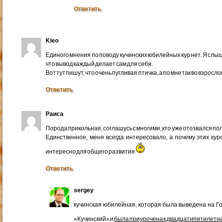
Ответить
Kleo
Единого мнения по поводу кучинских юбилейных кур нет. Я слыш
что вывод каждый делает сам для себя.
Вот тут пишут, что очень пугливая птичка, а по мне так во взрос
Ответить
Раиса
Порода прикольная, соглашусь с многими, кто уже отозвался по
Единственное, меня всегда интересовало, а почему этих к
интересно для общего развития
Ответить
sergey
кучинская юбилейная, которая была выведена на Г
«Кучинский» и
была приурочена к двадцатипятилетн