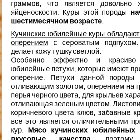
граммов, что является довольно 
яйценоскости. Куры этой породы
на
шестимесячном возрасте
.
Кучинские юбилейные куры обладают
оперением
с сероватым подпухом.
делает кожу тушку светлой.
Особенно эффектно и красиво 
юбилейные петухи, которые имеют пр
оперение. Петухи данной породы 
отливающим золотом, оперением на гр
перья черного цвета, для крыльев хар
отливающая зеленым цветом. Листови
коричневого цвета клюв, забавные 
все это является отличительными п
кур.
Мясо кучинских юбилейных 
вкусовые качества
, поэтому 