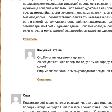
подливая свежую кровь…как и в каждой породе есть разные т
нужно ещё совершенствовать… вот только куда?мне в ней пон
хочешь иметь яйца-корми вечером…. она сама находит корм 
быть под носом…. соответственно- легкая птица летает через
есть и спокойные-солидные,а есть -забияки…насиживают сл
экземпляры по 4.5кг! и куры-нарядные… словом,молодцы рос
один- сначала-мелковатое яйцо… но отбором за лет пять дов
Ответить
Кочубей Наташа
Ого, Константин, вы меня удивили.
28 лет держать без перерыва одну и ту же породу,
круто!!!
Видимо в вас заложено быть куроводом от рождения. М
Ответить
Сват
Правильно соблюдая методы разведения, раз в два года вв
породы никогда не будет. Ничего в этом сложного нет. Если т
тетрадь, где записывать, что и когда лучше сделать. Плюс опыт