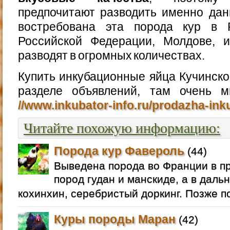
предпочитают разводить именно дан
востребована эта порода кур в Р
Российской Федерации, Молдове, и
разводят в огромных количествах.
Купить инкубационные яйца Кучинск
разделе объявлений, там очень 
//www.inkubator-info.ru/prodazha-in
Читайте похожую информацию:
Порода кур Фавероль
(44)
Выведена порода во Франции в п
пород гудан и манскиде, а в даль
кохинхин, серебристый доркинг. Позже п
Куры породы Маран
(42)