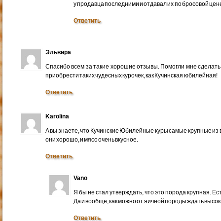
у продавца последними и отдавал их по бросовой цене
Ответить
Эльвира
Спасибо всем за такие хорошие отзывы. Помогли мне сделать
приобрести таких чудесных курочек, как Кучинская юбилейная!
Ответить
Karolina
А вы знаете, что Кучинские Юбилейные куры самые крупные из
они хорошо, и мясо очень вкусное.
Ответить
Vano
Я бы не стал утверждать, что это порода крупная. Ест
Да и вообще, как можно от яичной породы ждать высок
Ответить