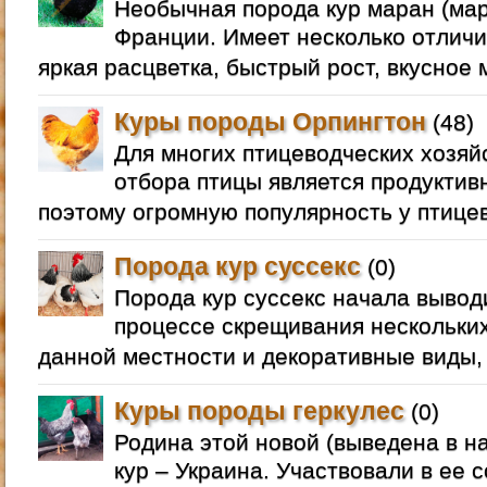
Необычная порода кур маран (ма
Франции. Имеет несколько отлич
яркая расцветка, быстрый рост, вкусное м
Куры породы Орпингтон
(48)
Для многих птицеводческих хозяй
отбора птицы является продуктив
поэтому огромную популярность у птице
Порода кур суссекс
(0)
Порода кур суссекс начала вывод
процессе скрещивания нескольки
данной местности и декоративные виды, 
Куры породы геркулес
(0)
Родина этой новой (выведена в на
кур – Украина. Участвовали в ее 