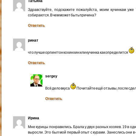
Татьяна
Здравствуйте, подскажите пожалуйста, моим кучинкам уже 
собираются. В чем может быть причина?
Ответить
ринат
что лучше орпингтон кохинхин или кучинка как определится
Ответить
sergey
Всё дело вкуса
Почитайте ещё отзывы, после сде
Ответить
Ирина
Мне курицы понравились. Брала у двух разных хозяев. 19 в одн
выросли. Это был мой первый опыт с курами. Занеслись они в 