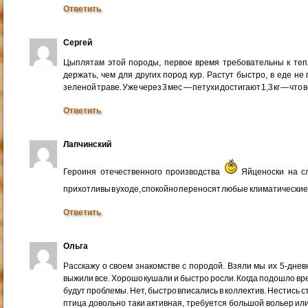
Ответить
Сергей
Цыплятам этой породы, первое время требовательны к теп
держать, чем для других пород кур. Растут быстро, в еде н
зеленой траве. Уже через 3 мес — петухи достигают 1,3 кг — что 
Ответить
Лапчинский
Героиня отечественного производства
Яйценоски на сл
прихотливы в уходе, спокойно переносят любые климатические 
Ответить
Ольга
Расскажу о своем знакомстве с породой. Взяли мы их 5-дне
выжили все. Хорошо кушали и быстро росли. Когда подошло вр
будут проблемы. Нет, быстро вписались в коллектив. Нестись ст
птица довольно таки активная, требуется большой вольер или 