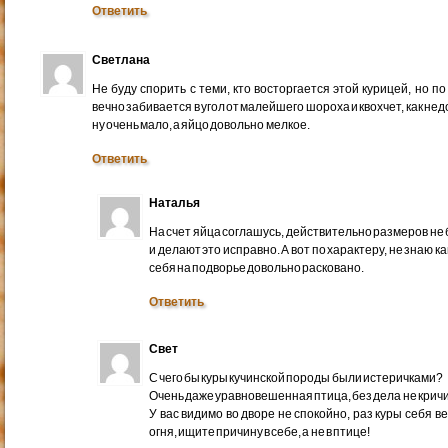
Ответить
Светлана
Не буду спорить с теми, кто восторгается этой курицей, но по
вечно забивается в угол от малейшего шороха и квохчет, как не
ну очень мало, а яйцо довольно мелкое.
Ответить
Наталья
На счет яйца соглашусь, действительно размеров не 
и делают это исправно. А вот по характеру, не знаю к
себя на подворье довольно расковано.
Ответить
Свет
С чего бы куры кучинской породы были истеричками?
Очень даже уравновешенная птица, без дела не кричи
У вас видимо во дворе не спокойно, раз куры себя в
огня, ищите причину в себе, а не в птице!