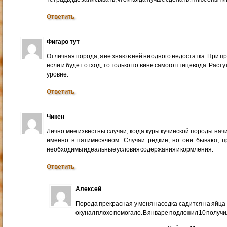
Ответить
Фигаро тут
Отличная порода, я не знаю в ней ни одного недостатка. При 
если и будет отход, то только по вине самого птицевода. Раст
уровне.
Ответить
Чикен
Лично мне известны случаи, когда куры кучинской породы нач
именно в пятимесячном. Случаи редкие, но они бывают, пр
необходимы идеальные условия содержания и кормления.
Ответить
Алексей
Порода прекрасная у меня наседка садится на яйца 
окунал плохо помогало. В январе подложил 10 получил 