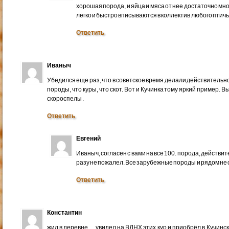
хорошая порода, и яйца и мяса от нее достаточно мног
легко и быстро вписываются в коллектив любого птичь
Ответить
Иваныч
Убедился еще раз, что в советское время делали действитель
породы, что куры, что скот. Вот и Кучинка тому яркий пример. 
скороспелы .
Ответить
Евгений
Иваныч, согласен с вами на все 100. порода, действит
разу не пожалел. Все зарубежные породы и рядом не 
Ответить
Константин
жил в деревне… увидел на ВДНХ этих кур и приобрёл в Кучинс