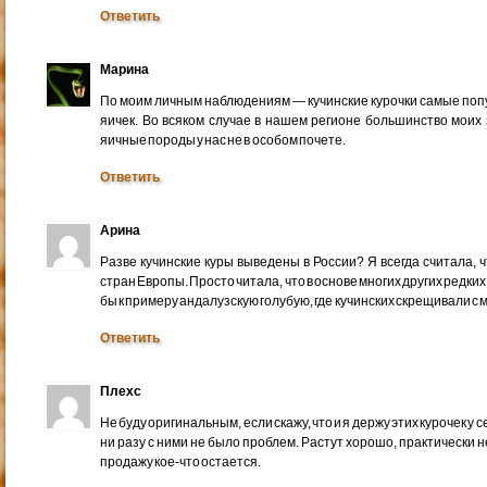
Ответить
Марина
По моим личным наблюдениям — кучинские курочки самые попу
яичек. Во всяком случае в нашем регионе большинство моих 
яичные породы у нас не в особом почете.
Ответить
Арина
Разве кучинские куры выведены в России? Я всегда считала, 
стран Европы. Просто читала, что в основе многих других редки
бы к примеру андалузскую голубую, где кучинских скрещивали с
Ответить
Плехс
Не буду оригинальным, если скажу, что и я держу этих курочек у 
ни разу с ними не было проблем. Растут хорошо, практически не
продажу кое-что остается.