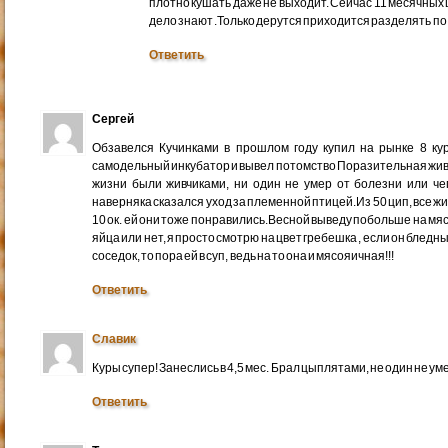
плотно кушать даже не выходит. Сейчас 11 месячных
дело знают .Только дерутся приходится разделять по 
Ответить
Сергей
Обзавелся Кучинками в прошлом году купил на рынке 8 ку
самодельный инкубатор и вывел потомство Поразительная живуче
жизни были живчиками, ни один не умер от болезни или че
наверняка сказался уход за племенной птицей.Из 50 цип, все ж
10 ок. ей они тоже понравились.Весной выведу побольше на мяс
яйца или нет, я просто смотрю на цвет гребешка , если он бледны
соседок, то пора ей в суп, ведь на то она и мясояичная!!!
Ответить
Славик
Куры супер! Занеслись в 4,5 мес. Брал цыплятами, не один не ум
Ответить