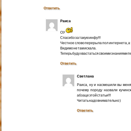
Ответить
Раиса
ОУ
Спасибо за такую инфу!!!
Честное слово перерыла пол интернета, а т
Видимо не там искала.
Теперь буду хвастаться своими знаниями п
Ответить
Светлана
Раиса, ну и насмешили вы меня
почему породу назвали кучинс
абзаце этой статьи!!!
Читать надо внимательно )
Ответить