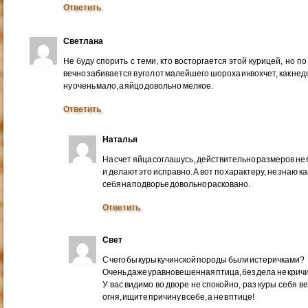
Ответить
Светлана
Не буду спорить с теми, кто восторгается этой курицей, но по
вечно забивается в угол от малейшего шороха и квохчет, как не
ну очень мало, а яйцо довольно мелкое.
Ответить
Наталья
На счет яйца соглашусь, действительно размеров не 
и делают это исправно. А вот по характеру, не знаю к
себя на подворье довольно расковано.
Ответить
Свет
С чего бы куры кучинской породы были истеричками?
Очень даже уравновешенная птица, без дела не кричи
У вас видимо во дворе не спокойно, раз куры себя в
огня, ищите причину в себе, а не в птице!