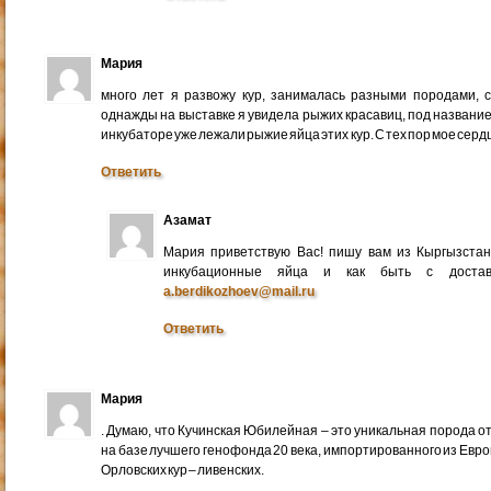
Мария
много лет я развожу кур, занималась разными породами, 
однажды на выставке я увидела рыжих красавиц, под названи
инкубаторе уже лежали рыжие яйца этих кур. С тех пор мое серд
Ответить
Азамат
Мария приветствую Вас! пишу вам из Кыргызстан
инкубационные яйца и как быть с достав
a.berdikozhoev@mail.ru
Ответить
Мария
. Думаю, что Кучинская Юбилейная – это уникальная порода о
на базе лучшего генофонда 20 века, импортированного из Евр
Орловских кур – ливенских.