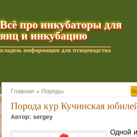
Всё про инкубаторы для
яиц и инкубацию
кладезь информации для птицеводства
Добавить текущую стра
Главная »
Породы
Пр
Порода кур Кучинская юбиле
Автор: sergey
Одной и