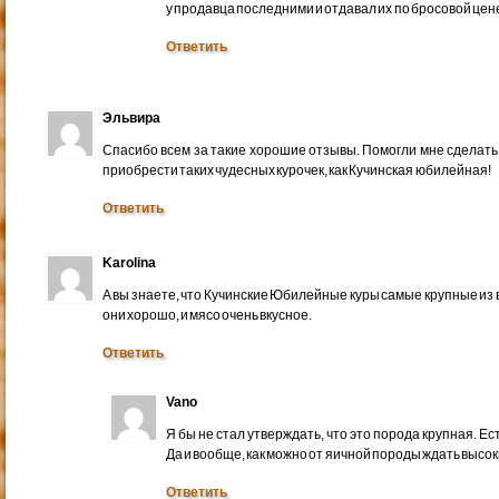
у продавца последними и отдавал их по бросовой цене
Ответить
Эльвира
Спасибо всем за такие хорошие отзывы. Помогли мне сделать
приобрести таких чудесных курочек, как Кучинская юбилейная!
Ответить
Karolina
А вы знаете, что Кучинские Юбилейные куры самые крупные из
они хорошо, и мясо очень вкусное.
Ответить
Vano
Я бы не стал утверждать, что это порода крупная. Ест
Да и вообще, как можно от яичной породы ждать высок
Ответить