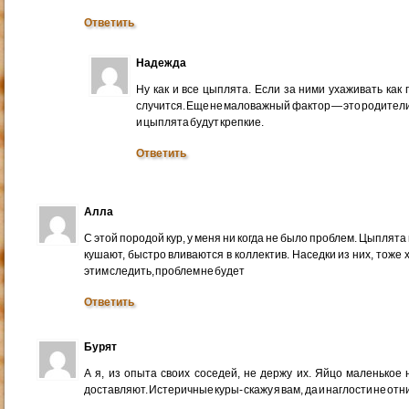
Ответить
Надежда
Ну как и все цыплята. Если за ними ухаживать как
случится. Еще не маловажный фактор — это родители,
и цыплята будут крепкие.
Ответить
Алла
С этой породой кур, у меня ни когда не было проблем. Цыпля
кушают, быстро вливаются в коллектив. Наседки из них, тоже
этим следить, проблем не будет
Ответить
Бурят
А я, из опыта своих соседей, не держу их. Яйцо маленькое н
доставляют. Истеричные куры- скажу я вам, да и наглости не отн