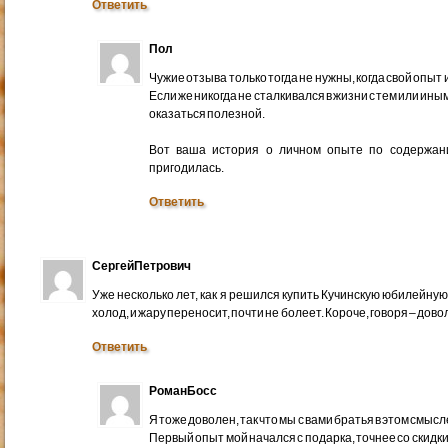
Ответить
Пол
Чужие отзыва только тогда не нужны, когда свой опы
Если же никогда не сталкивался в жизни с тем или и
оказаться полезной.
Вот ваша история о личном опыте по содержани
пригодилась.
Ответить
СергейПетрович
Уже несколько лет, как я решился купить Кучинскую юбилейную.
холод, и жару переносит, почти не болеет. Короче, говоря – дово
Ответить
РоманБосс
Я тоже доволен, так что мы с вами братья в этом смысл
Первый опыт мой начался с подарка, точнее со скидк