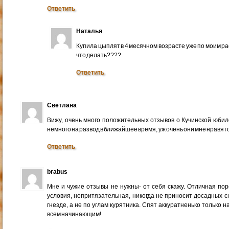
Ответить
Наталья
Купила цыплят в 4 месячном возрасте уже по моим рас
что делать????
Ответить
Светлана
Вижу, очень много положительных отзывов о Кучинской юбил
немного на развод в ближайшее время, уж очень они мне нравят
Ответить
brabus
Мне и чужие отзывы не нужны- от себя скажу. Отличная по
условия, непритязательная, никогда не приносит досадных с
гнезде, а не по углам курятника. Спят аккуратненько только н
всем начинающим!