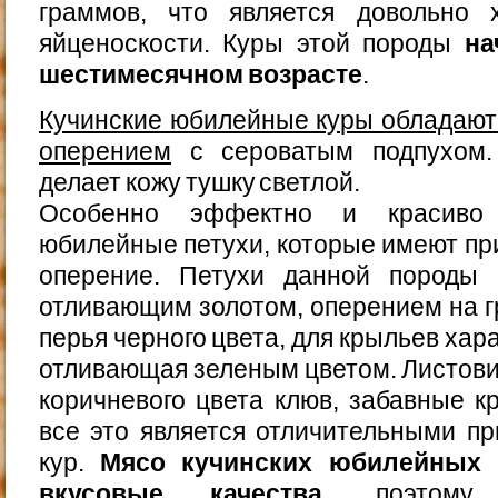
граммов, что является довольно 
яйценоскости. Куры этой породы
на
шестимесячном возрасте
.
Кучинские юбилейные куры обладают
оперением
с сероватым подпухом.
делает кожу тушку светлой.
Особенно эффектно и красиво 
юбилейные петухи, которые имеют пр
оперение. Петухи данной породы 
отливающим золотом, оперением на гр
перья черного цвета, для крыльев хар
отливающая зеленым цветом. Листови
коричневого цвета клюв, забавные 
все это является отличительными п
кур.
Мясо кучинских юбилейных 
вкусовые качества
, поэтому 