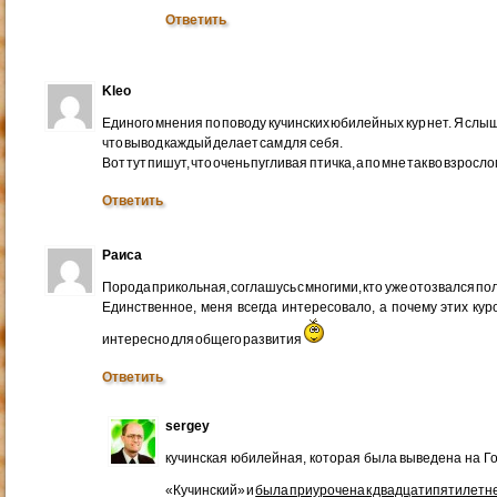
Ответить
Kleo
Единого мнения по поводу кучинских юбилейных кур нет. Я слыш
что вывод каждый делает сам для себя.
Вот тут пишут, что очень пугливая птичка, а по мне так во взрос
Ответить
Раиса
Порода прикольная, соглашусь с многими, кто уже отозвался по
Единственное, меня всегда интересовало, а почему этих к
интересно для общего развития
Ответить
sergey
кучинская юбилейная, которая была выведена на Г
«Кучинский» и
была приурочена к двадцатипятилетн