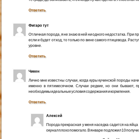
Ответить
Фигаро тут
Отличная порода, я не знаю в ней ни одного недостатка. При 
если и будет отход, то только по вине самого птицевода. Раст
уровне.
Ответить
Чикен
Лично мне известны случаи, когда куры кучинской породы нач
именно в пятимесячном. Случаи редкие, но они бывают, пр
необходимы идеальные условия содержания и кормления.
Ответить
Алексей
Порода прекрасная у меня наседка садится на яйца 
окунал плохо помогало. В январе подложил 10 получил 