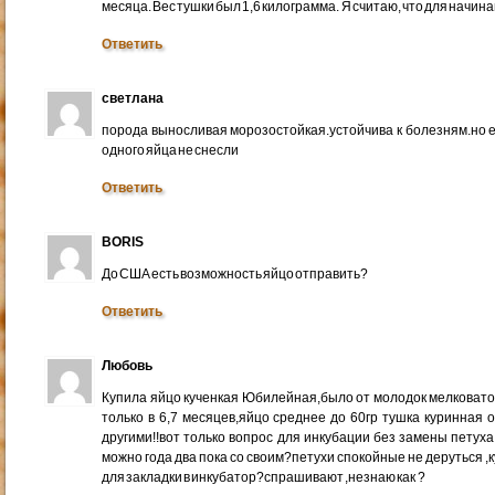
месяца. Вес тушки был 1,6 килограмма. Я считаю, что для начи
Ответить
светлана
порода выносливая морозостойкая.устойчива к болезням.но е
одного яйца не снесли
Ответить
BORIS
До США есть возможность яйцо отправить?
Ответить
Любовь
Купила яйцо кученкая Юбилейная,было от молодок мелковато 
только в 6,7 месяцев,яйцо среднее до 60гр тушка куринная 
другими!!вот только вопрос для инкубации без замены петуха
можно года два пока со своим?петухи спокойные не деруться 
для закладки в инкубатор?спрашивают ,незнаю как ?