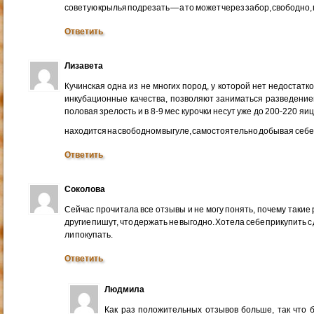
советую крылья подрезать — а то может через забор, свободно,
Ответить
Лизавета
Кучинская одна из не многих пород, у которой нет недостатко
инкубационные качества, позволяют заниматься разведение
половая зрелость и в 8-9 мес курочки несут уже до 200-220 яиц 
находится на свободном выгуле, самостоятельно добывая себе
Ответить
Соколова
Сейчас прочитала все отзывы и не могу понять, почему такие
другие пишут, что держать не выгодно. Хотела себе прикупить с
ли покупать.
Ответить
Людмила
Как раз положительных отзывов больше, так что б