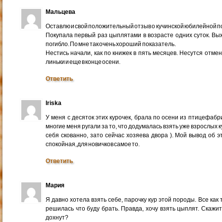
Мальцева
Оставлю и свой положительный отзыв о кучинской юбилейной п
Покупала первый раз цыплятами в возрасте одних суток. Выж
погибло. По мне так очень хороший показатель.
Нестись начали, как по книжек в пять месяцев. Несутся отме
линьки и еще в конце осени.
Ответить
Iriska
У меня с десяток этих курочек, брала по осени из птицефабр
многие меня ругали за то, что додумалась взять уже взрослых 
себя скованно, зато сейчас хозяева двора ). Мой вывод об 
спокойная, для новичков самое то.
Ответить
Мария
Я давно хотела взять себе, парочку кур этой породы. Все как
решилась что буду брать. Правда, хочу взять цыплят. Скажит
дохнут?