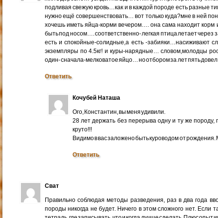
подливая свежую кровь…как и в каждой породе есть разные т
нужно ещё совершенствовать… вот только куда?мне в ней пон
хочешь иметь яйца-корми вечером…. она сама находит корм 
быть под носом…. соответственно- легкая птица летает через
есть и спокойные-солидные,а есть -забияки…насиживают сл
экземпляры по 4.5кг! и куры-нарядные… словом,молодцы рос
один- сначала-мелковатое яйцо… но отбором за лет пять дов
Ответить
Кочубей Наташа
Ого, Константин, вы меня удивили.
28 лет держать без перерыва одну и ту же породу,
круто!!!
Видимо в вас заложено быть куроводом от рождения. М
Ответить
Сват
Правильно соблюдая методы разведения, раз в два года вв
породы никогда не будет. Ничего в этом сложного нет. Если т
тетрадь, где записывать, что и когда лучше сделать. Плюс опыт