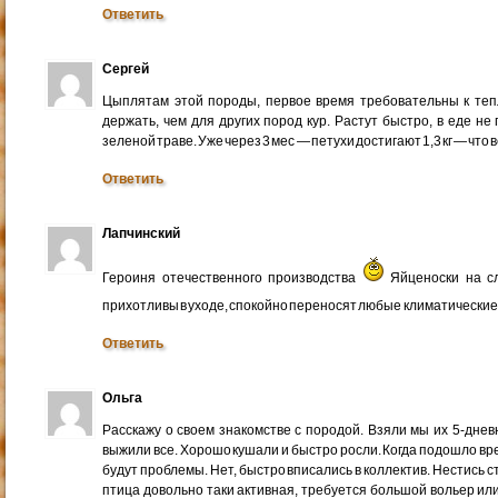
Ответить
Сергей
Цыплятам этой породы, первое время требовательны к теп
держать, чем для других пород кур. Растут быстро, в еде н
зеленой траве. Уже через 3 мес — петухи достигают 1,3 кг — что 
Ответить
Лапчинский
Героиня отечественного производства
Яйценоски на сл
прихотливы в уходе, спокойно переносят любые климатические 
Ответить
Ольга
Расскажу о своем знакомстве с породой. Взяли мы их 5-дне
выжили все. Хорошо кушали и быстро росли. Когда подошло вр
будут проблемы. Нет, быстро вписались в коллектив. Нестись ст
птица довольно таки активная, требуется большой вольер или 