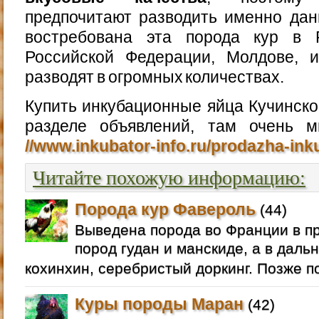
предпочитают разводить именно дан
востребована эта порода кур в Р
Российской Федерации, Молдове, и
разводят в огромных количествах.
Купить инкубационные яйца Кучинск
разделе объявлений, там очень 
//www.inkubator-info.ru/prodazha-in
Читайте похожую информацию:
Порода кур Фавероль
(44)
Выведена порода во Франции в п
пород гудан и манскиде, а в даль
кохинхин, серебристый доркинг. Позже п
Куры породы Маран
(42)