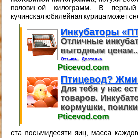
половиной килограмм. В первый 
кучинская юбилейная курица может с
Инкубаторы «П
Отличные инкуба
выгодным ценам..
Отзывы
Доставка
Pticevod.com
Птицевод? Жми
Для тебя у нас ес
товаров. Инкубато
кормушки, поилки.
Pticevod.com
ста восьмидесяти яиц, масса каждо