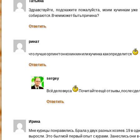
Татьяна
Здравствуйте, подскажите пожалуйста, моим кучинкам уже 
собираются. В чем может быть причина?
Ответить
ринат
что лучше орпингтон кохинхин или кучинка как определится
Ответить
sergey
Всё дело вкуса
Почитайте ещё отзывы, после сде
Ответить
Ирина
Мне курицы понравились. Брала у двух разных хозяев. 19 в одн
выросли. Это был мой первый опыт с курами. Занеслись они в 