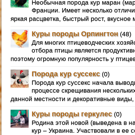
Необычная порода кур маран (ма
Франции. Имеет несколько отлич
яркая расцветка, быстрый рост, вкусное м
Куры породы Орпингтон
(48)
Для многих птицеводческих хозяй
отбора птицы является продуктив
поэтому огромную популярность у птице
Порода кур суссекс
(0)
Порода кур суссекс начала вывод
процессе скрещивания нескольки
данной местности и декоративные виды, 
Куры породы геркулес
(0)
Родина этой новой (выведена в на
кур – Украина. Участвовали в ее 