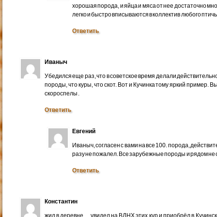
хорошая порода, и яйца и мяса от нее достаточно мног
легко и быстро вписываются в коллектив любого птичь
Ответить
Иваныч
Убедился еще раз, что в советское время делали действитель
породы, что куры, что скот. Вот и Кучинка тому яркий пример. 
скороспелы .
Ответить
Евгений
Иваныч, согласен с вами на все 100. порода, действит
разу не пожалел. Все зарубежные породы и рядом не 
Ответить
Константин
жил в деревне… увидел на ВДНХ этих кур и приобрёл в Кучинс