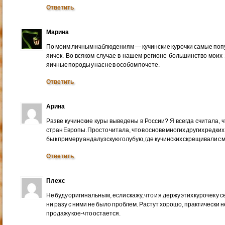
Ответить
Марина
По моим личным наблюдениям — кучинские курочки самые попу
яичек. Во всяком случае в нашем регионе большинство моих 
яичные породы у нас не в особом почете.
Ответить
Арина
Разве кучинские куры выведены в России? Я всегда считала, 
стран Европы. Просто читала, что в основе многих других редки
бы к примеру андалузскую голубую, где кучинских скрещивали с
Ответить
Плехс
Не буду оригинальным, если скажу, что и я держу этих курочек у 
ни разу с ними не было проблем. Растут хорошо, практически не
продажу кое-что остается.