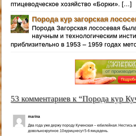
птицеводческое хозяйство «Борки». […]
Порода кур загорская лососе
Порода Загорская лососевая бы
научным и технологическим инст
приблизительно в 1953 – 1959 годах мет
53 комментариев к “Порода кур Ку
marina
Два года уже держу породу Кучинская – юбилейная. Нестись м
довольно крупное. 10 куриц несут 5-6 яиц в день.