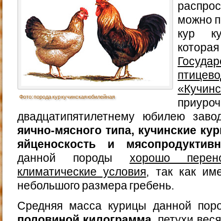
распр
можно п
кур ку
котор
Государ
птице
«Кучинс
Фото: порода кур кучинская юбилейная
при
двадцатипятилетнему юбилею заво
яично-мясного типа, кучинские к
яйценоскость и мясопродуктивн
данной породы
хорошо перен
климатические условия
, так как и
небольшого размера гребень.
Средняя масса курицы данной пор
половиной килограмма
, петухи вес