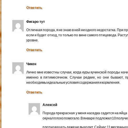
Ответить
Фигаро тут
Отличная порода, я не знаю в ней ни одного недостатка. При 
если и будет отход, то только по вине самого птицевода. Раст
уровне.
Ответить
Чикен
Лично мне известны случаи, когда куры кучинской породы нач
именно в пятимесячном. Случаи редкие, но они бывают, пр
необходимы идеальные условия содержания и кормления.
Ответить
Алексей
Порода прекрасная у меня наседка садится на яйца 
окунал плохо помогало. В январе подложил 10 получил 
плотно кушать даже не выходит. Сейчас 11 месячных