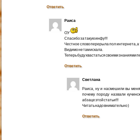
Ответить
Раиса
ОУ
Спасибо за такую инфу!!!
Честное слово перерыла пол интернета, а т
Видимо не там искала.
Теперь буду хвастаться своими знаниями п
Ответить
Светлана
Раиса, ну и насмешили вы меня
почему породу назвали кучинс
абзаце этой статьи!!!
Читать надо внимательно )
Ответить