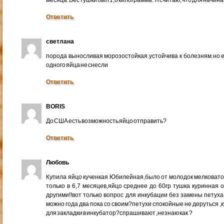
Ответить
светлана
порода выносливая морозостойкая.устойчива к болезням.но е
одного яйца не снесли
Ответить
BORIS
До США есть возможность яйцо отправить?
Ответить
Любовь
Купила яйцо кученкая Юбилейная,было от молодок мелковато 
только в 6,7 месяцев,яйцо среднее до 60гр тушка куринная 
другими!!вот только вопрос для инкубации без замены петуха
можно года два пока со своим?петухи спокойные не деруться 
для закладки в инкубатор?спрашивают ,незнаю как ?