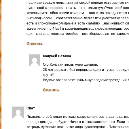
подливая свежую кровь…как и в каждой породе есть разные т
нужно ещё совершенствовать… вот только куда?мне в ней пон
хочешь иметь яйца-корми вечером…. она сама находит корм 
быть под носом…. соответственно- легкая птица летает через
есть и спокойные-солидные,а есть -забияки…насиживают сл
экземпляры по 4.5кг! и куры-нарядные… словом,молодцы рос
один- сначала-мелковатое яйцо… но отбором за лет пять дов
Ответить
Кочубей Наташа
Ого, Константин, вы меня удивили.
28 лет держать без перерыва одну и ту же породу,
круто!!!
Видимо в вас заложено быть куроводом от рождения. М
Ответить
Сват
Правильно соблюдая методы разведения, раз в два года вв
породы никогда не будет. Ничего в этом сложного нет. Если т
тетрадь, где записывать, что и когда лучше сделать. Плюс опыт