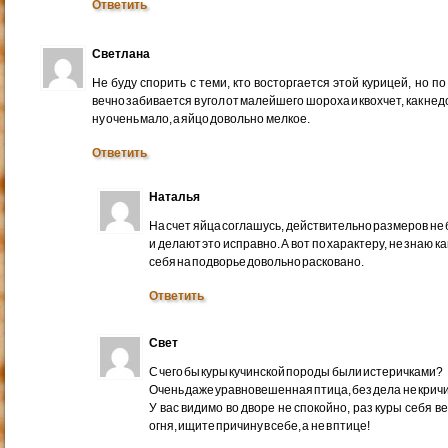
Ответить
Светлана
Не буду спорить с теми, кто восторгается этой курицей, но по
вечно забивается в угол от малейшего шороха и квохчет, как не
ну очень мало, а яйцо довольно мелкое.
Ответить
Наталья
На счет яйца соглашусь, действительно размеров не 
и делают это исправно. А вот по характеру, не знаю к
себя на подворье довольно расковано.
Ответить
Свет
С чего бы куры кучинской породы были истеричками?
Очень даже уравновешенная птица, без дела не кричи
У вас видимо во дворе не спокойно, раз куры себя в
огня, ищите причину в себе, а не в птице!