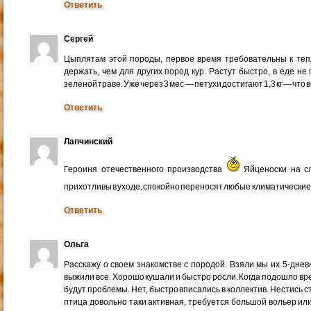
Ответить
Сергей
Цыплятам этой породы, первое время требовательны к теп
держать, чем для других пород кур. Растут быстро, в еде н
зеленой траве. Уже через 3 мес — петухи достигают 1,3 кг — что 
Ответить
Лапчинский
Героиня отечественного производства
Яйценоски на сл
прихотливы в уходе, спокойно переносят любые климатические 
Ответить
Ольга
Расскажу о своем знакомстве с породой. Взяли мы их 5-дне
выжили все. Хорошо кушали и быстро росли. Когда подошло вр
будут проблемы. Нет, быстро вписались в коллектив. Нестись ст
птица довольно таки активная, требуется большой вольер или 