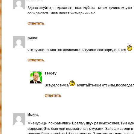
Здравствуйте, подскажите пожалуйста, моим кучинкам уже 
собираются. В чем может быть причина?
Ответить
ринат
что лучше орпингтон кохинхин или кучинка как определится
Ответить
sergey
Всё дело вкуса
Почитайте ещё отзывы, после сде
Ответить
Ирина
Мне курицы понравились. Брала у двух разных хозяев. 19 в одн
выросли. Это был мой первый опыт с курами. Занеслись они в 
месяца. Вес тушки был 1,6 килограмма. Я считаю, что для начи