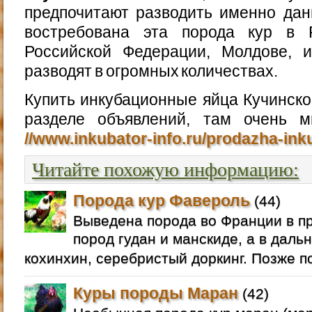
предпочитают разводить именно дан
востребована эта порода кур в Р
Российской Федерации, Молдове, и
разводят в огромных количествах.
Купить инкубационные яйца Кучинск
разделе объявлений, там очень 
//www.inkubator-info.ru/prodazha-in
Читайте похожую информацию:
Порода кур Фавероль
(44)
Выведена порода во Франции в п
пород гудан и манскиде, а в даль
кохинхин, серебристый доркинг. Позже п
Куры породы Маран
(42)