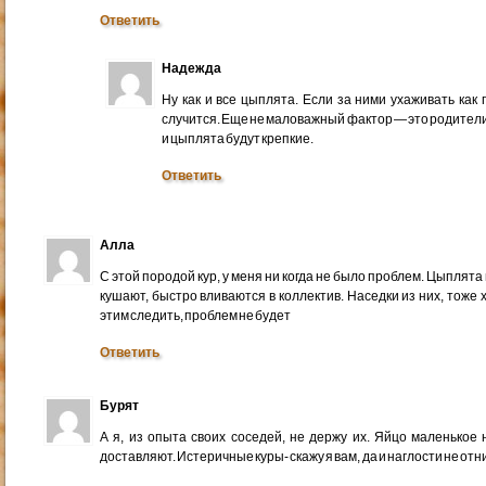
Ответить
Надежда
Ну как и все цыплята. Если за ними ухаживать как
случится. Еще не маловажный фактор — это родители,
и цыплята будут крепкие.
Ответить
Алла
С этой породой кур, у меня ни когда не было проблем. Цыпля
кушают, быстро вливаются в коллектив. Наседки из них, тоже
этим следить, проблем не будет
Ответить
Бурят
А я, из опыта своих соседей, не держу их. Яйцо маленькое н
доставляют. Истеричные куры- скажу я вам, да и наглости не отн