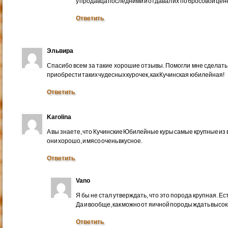
у продавца последними и отдавал их по бросовой цене
Ответить
Эльвира
Спасибо всем за такие хорошие отзывы. Помогли мне сделать
приобрести таких чудесных курочек, как Кучинская юбилейная!
Ответить
Karolina
А вы знаете, что Кучинские Юбилейные куры самые крупные из
они хорошо, и мясо очень вкусное.
Ответить
Vano
Я бы не стал утверждать, что это порода крупная. Ест
Да и вообще, как можно от яичной породы ждать высок
Ответить