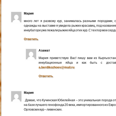
Мария
много лет я развожу кур, занималась разными породами, 
однажды на выставке я увидела рыжих красавиц, под названи
инкубаторе уже лежали рыжие яйца этих кур. С тех пор мое серд
Ответить
Азамат
Мария приветствую Вас! пишу вам из Кыргызстан
инкубационные яйца и как быть с достав
a.berdikozhoev@mail.ru
Ответить
Мария
. Думаю, что Кучинская Юбилейная – это уникальная порода о
на базе лучшего генофонда 20 века, импортированного из Евр
Орловских кур – ливенских.