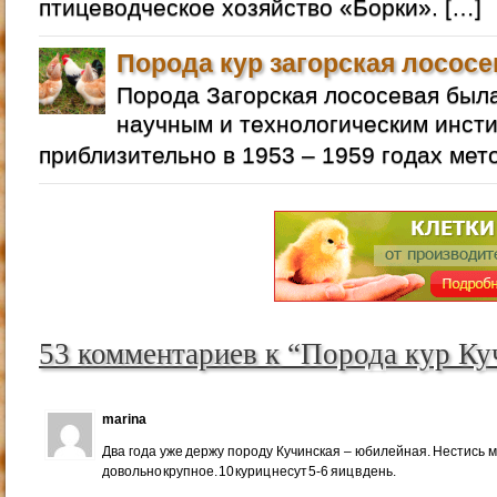
птицеводческое хозяйство «Борки». […]
Порода кур загорская лососе
Порода Загорская лососевая бы
научным и технологическим инст
приблизительно в 1953 – 1959 годах мет
53 комментариев к “Порода кур Ку
marina
Два года уже держу породу Кучинская – юбилейная. Нестись м
довольно крупное. 10 куриц несут 5-6 яиц в день.