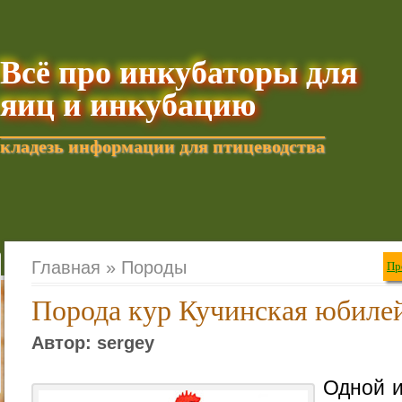
Всё про инкубаторы для
яиц и инкубацию
кладезь информации для птицеводства
Добавить текущую стра
Главная »
Породы
Пр
Порода кур Кучинская юбиле
Автор: sergey
Одной и