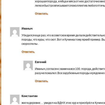
хорошая порода, и яйца и мяса от нее достаточно мног
легко и быстро вписываются в коллектив любого птичь
Ответить
Иваныч
Убедился еще раз, что в советское время делали действитель
породы, что куры, что скот. Вот и Кучинка тому яркий пример. 
скороспелы .
Ответить
Евгений
Иваныч, согласен с вами на все 100. порода, действит
разу не пожалел. Все зарубежные породы и рядом не 
Ответить
Константин
жил в деревне… увидел на ВДНХ этих кур и приобрёл в Кучинс