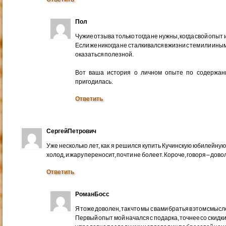
Пол
Чужие отзыва только тогда не нужны, когда свой опы
Если же никогда не сталкивался в жизни с тем или и
оказаться полезной.
Вот ваша история о личном опыте по содержани
пригодилась.
Ответить
СергейПетрович
Уже несколько лет, как я решился купить Кучинскую юбилейную.
холод, и жару переносит, почти не болеет. Короче, говоря – дово
Ответить
РоманБосс
Я тоже доволен, так что мы с вами братья в этом смысл
Первый опыт мой начался с подарка, точнее со скидк