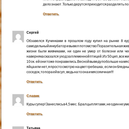
дело знают .Только дерутся приходится разделять по 
Ответить
Сергей
Обзавелся Кучинками в прошлом году купил на рынке 8 ку
самодельный инкубатор и вывел потомство Поразительная живуче
жизни были живчиками, ни один не умер от болезни или че
наверняка сказался уход за племенной птицей.Из 50 цип, все ж
10 ок. ей они тоже понравились.Весной выведу побольше на мяс
яйца или нет, я просто смотрю на цвет гребешка , если он бледны
соседок, то пора ей в суп, ведь на то она и мясояичная!!!
Ответить
Славик
Куры супер! Занеслись в 4,5 мес. Брал цыплятами, не один не ум
Ответить
Татьяна