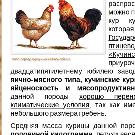
распр
можно п
кур ку
котор
Государ
птице
«Кучинс
Фото: порода кур кучинская юбилейная
при
двадцатипятилетнему юбилею заво
яично-мясного типа, кучинские к
яйценоскость и мясопродуктивн
данной породы
хорошо перен
климатические условия
, так как и
небольшого размера гребень.
Средняя масса курицы данной пор
половиной килограмма
, петухи вес