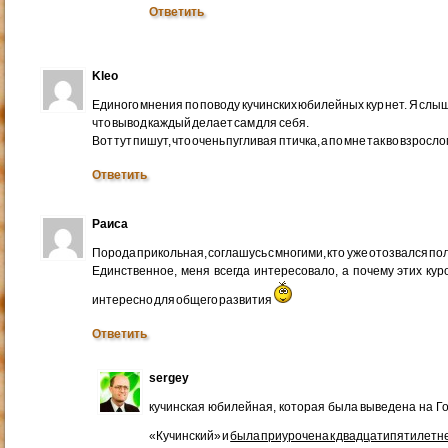
Ответить
Kleo
Единого мнения по поводу кучинских юбилейных кур нет. Я слыш
что вывод каждый делает сам для себя.
Вот тут пишут, что очень пугливая птичка, а по мне так во взрос
Ответить
Раиса
Порода прикольная, соглашусь с многими, кто уже отозвался по
Единственное, меня всегда интересовало, а почему этих к
интересно для общего развития
Ответить
sergey
кучинская юбилейная, которая была выведена на Г
«Кучинский» и
была приурочена к двадцатипятилетн