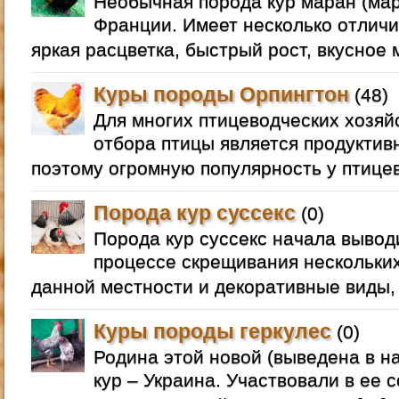
Необычная порода кур маран (ма
Франции. Имеет несколько отлич
яркая расцветка, быстрый рост, вкусное м
Куры породы Орпингтон
(48)
Для многих птицеводческих хозяй
отбора птицы является продуктив
поэтому огромную популярность у птице
Порода кур суссекс
(0)
Порода кур суссекс начала вывод
процессе скрещивания нескольки
данной местности и декоративные виды, 
Куры породы геркулес
(0)
Родина этой новой (выведена в на
кур – Украина. Участвовали в ее 