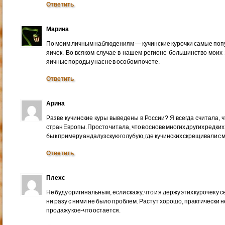
Ответить
Марина
По моим личным наблюдениям — кучинские курочки самые попу
яичек. Во всяком случае в нашем регионе большинство моих 
яичные породы у нас не в особом почете.
Ответить
Арина
Разве кучинские куры выведены в России? Я всегда считала, 
стран Европы. Просто читала, что в основе многих других редки
бы к примеру андалузскую голубую, где кучинских скрещивали с
Ответить
Плехс
Не буду оригинальным, если скажу, что и я держу этих курочек у 
ни разу с ними не было проблем. Растут хорошо, практически не
продажу кое-что остается.