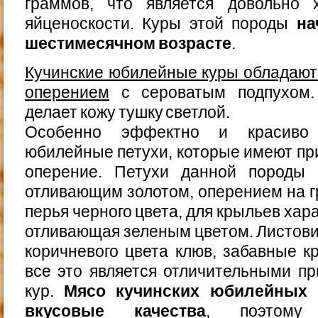
граммов, что является довольно 
яйценоскости. Куры этой породы
на
шестимесячном возрасте
.
Кучинские юбилейные куры обладают
оперением
с сероватым подпухом.
делает кожу тушку светлой.
Особенно эффектно и красиво 
юбилейные петухи, которые имеют пр
оперение. Петухи данной породы 
отливающим золотом, оперением на гр
перья черного цвета, для крыльев хар
отливающая зеленым цветом. Листови
коричневого цвета клюв, забавные 
все это является отличительными п
кур.
Мясо кучинских юбилейных 
вкусовые качества
, поэтому 