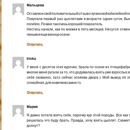
Мальцева
Оставлю и свой положительный отзыв о кучинской юбилейной п
Покупала первый раз цыплятами в возрасте одних суток. Выж
погибло. По мне так очень хороший показатель.
Нестись начали, как по книжек в пять месяцев. Несутся отме
линьки и еще в конце осени.
Ответить
Iriska
У меня с десяток этих курочек, брала по осени из птицефабр
многие меня ругали за то, что додумалась взять уже взрослых 
себя скованно, зато сейчас хозяева двора ). Мой вывод об 
спокойная, для новичков самое то.
Ответить
Мария
Я давно хотела взять себе, парочку кур этой породы. Все как
решилась что буду брать. Правда, хочу взять цыплят. Скажит
дохнут?