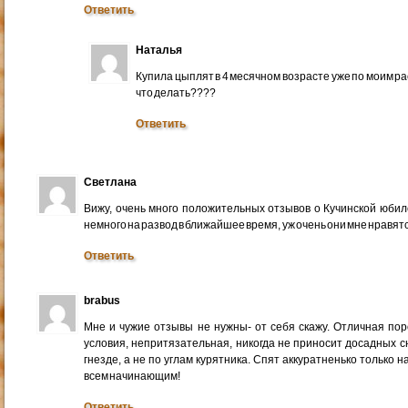
Ответить
Наталья
Купила цыплят в 4 месячном возрасте уже по моим рас
что делать????
Ответить
Светлана
Вижу, очень много положительных отзывов о Кучинской юбил
немного на развод в ближайшее время, уж очень они мне нравят
Ответить
brabus
Мне и чужие отзывы не нужны- от себя скажу. Отличная по
условия, непритязательная, никогда не приносит досадных с
гнезде, а не по углам курятника. Спят аккуратненько только н
всем начинающим!
Ответить