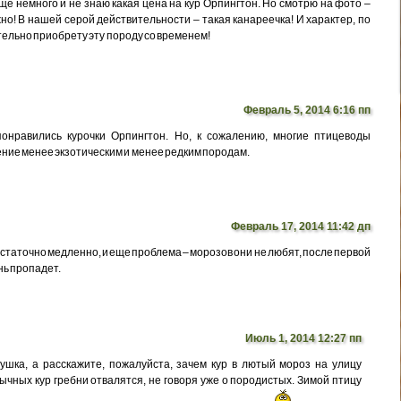
ще немного и не знаю какая цена на кур Орпингтон. Но смотрю на фото –
но! В нашей серой действительности – такая канареечка! И характер, по
ельно приобрету эту породу со временем!
Февраль 5, 2014 6:16 пп
онравились курочки Орпингтон. Но, к сожалению, многие птицеводы
ние менее экзотическим и менее редким породам.
Февраль 17, 2014 11:42 дп
статочно медленно, и еще проблема – морозов они не любят, после первой
нь пропадет.
Июль 1, 2014 12:27 пп
шка, а расскажите, пожалуйста, зачем кур в лютый мороз на улицу
бычных кур гребни отвалятся, не говоря уже о породистых. Зимой птицу