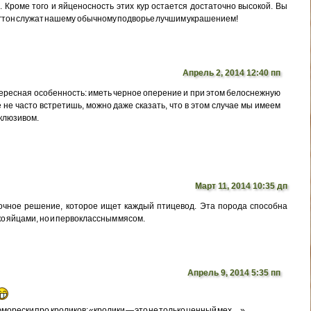
. Кроме того и яйценосность этих кур остается достаточно высокой. Вы
гтон служат нашему обычному подворье лучшим украшением!
Апрель 2, 2014 12:40 пп
тересная особенность: иметь черное оперение и при этом белоснежную
е не часто встретишь, можно даже сказать, что в этом случае мы имеем
склюзивом.
Март 11, 2014 10:35 дп
точное решение, которое ищет каждый птицевод. Эта порода способна
ко яйцами, но и первоклассным мясом.
Апрель 9, 2014 5:35 пп
 юморески про кроликов: «кролики — это не только ценный мех…»