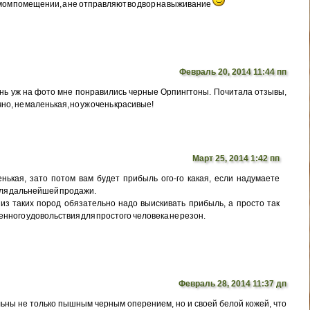
мом помещении, а не отправляют во двор на выживание
Февраль 20, 2014 11:44 пп
нь уж на фото мне понравились черные Орпингтоны. Почитала отзывы,
но, не маленькая, но уж очень красивые!
Март 25, 2014 1:42 пп
нькая, зато потом вам будет прибыль ого-го какая, если надумаете
для дальнейшей продажи.
 из таких пород обязательно надо выискивать прибыль, а просто так
енного удовольствия для простого человека не резон.
Февраль 28, 2014 11:37 дп
ны не только пышным черным оперением, но и своей белой кожей, что