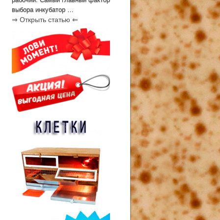
выбора инкубатор …
⇒ Открыть статью ⇐