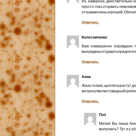
Их, наверное, действительно е
просто глаз оторвать невозмож
отзывам очень хороший. Обязат
Ответить
Колесниченко
Вам совершенно оправдано п
вынуждены отдавать предпочте
Ответить
Анна
Жаль только, цыплята растут до
же прогулки листовидный гребе
Ответить
Пол
Милая Вы наша Анну
выпускать? Тут и у о