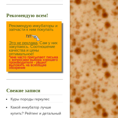
Рекомендую всем!
Рекомендую инкубаторы и
запчасти к ним покупать
тут
Это не реклама
. Сам у них
закупаюсь. Соотношение
качества и цены
оптимальное!
*мне часто присылают письма
с вопросами выбора хорошего
производителя - решил
выложить на всеобщее
обозрение
Свежие записи
Куры породы геркулес
Какой инкубатор лучше
купить? Рейтинг и детальный