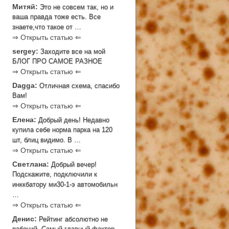
Митяй:
Это не совсем так, но и
ваша правда тоже есть. Все
знаете,что такое от …
⇒ Открыть статью ⇐
sergey:
Заходите все на мой
БЛОГ ПРО САМОЕ РАЗНОЕ
⇒ Открыть статью ⇐
Dagga:
Отличная схема, спасибо
Вам!
⇒ Открыть статью ⇐
Елена:
Добрый день! Недавно
купила себе норма парка на 120
шт, блиц видимо. В …
⇒ Открыть статью ⇐
Светлана:
Добрый вечер!
Подскажите, подключили к
инккбатору ми30-1-э автомобильн
…
⇒ Открыть статью ⇐
Денис:
Рейтинг абсолютно не
рабочий. Самый главный фактор