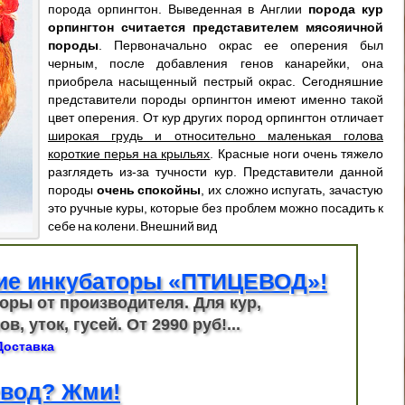
порода орпингтон. Выведенная в Англии
порода кур
орпингтон считается представителем мясояичной
породы
. Первоначально окрас ее оперения был
черным, после добавления генов канарейки, она
приобрела насыщенный пестрый окрас. Сегодняшние
представители породы орпингтон имеют именно такой
цвет оперения. От кур других пород орпингтон отличает
широкая грудь и относительно маленькая голова
короткие перья на крыльях
. Красные ноги очень тяжело
разглядеть из-за тучности кур. Представители данной
породы
очень спокойны
, их сложно испугать, зачастую
это ручные куры, которые без проблем можно посадить к
себе на колени. Внешний вид
ие инкубаторы «ПТИЦЕВОД»!
оры от производителя. Для кур,
в, уток, гусей. От 2990 руб!...
Доставка
вод? Жми!