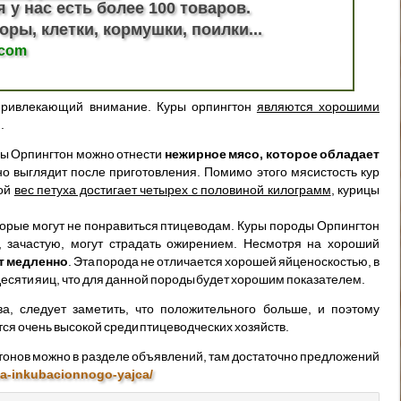
я у нас есть более 100 товаров.
оры, клетки, кормушки, поилки...
.com
 привлекающий внимание. Куры орпингтон
являются хорошими
.
ды Орпингтон можно отнести
нежирное мясо, которое обладает
о выглядит после приготовления. Помимо этого мясистость кур
вой
вес петуха достигает четырех с половиной килограмм
, курицы
оторые могут не понравиться птицеводам. Куры породы Орпингтон
 зачастую, могут страдать ожирением. Несмотря на хороший
т медленно
. Эта порода не отличается хорошей яйценоскостью, в
идесяти яиц, что для данной породы будет хорошим показателем.
ва, следует заметить, что положительного больше, и поэтому
ся очень высокой среди птицеводческих хозяйств.
тонов можно в разделе объявлений, там достаточно предложений
ha-inkubacionnogo-yajca/