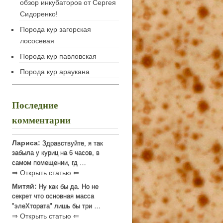
обзор инкубаторов от Сергея
Сидоренко!
Порода кур загорская
лососевая
Порода кур павловская
Порода кур араукана
Последние
комментарии
Лариса:
Здравствуйте, я так
забыла у куриц на 6 часов, в
самом помещении, гд …
⇒ Открыть статью ⇐
Митяй:
Ну как бы да. Но не
секрет что основная масса
"элеХтората" лишь бы три …
⇒ Открыть статью ⇐