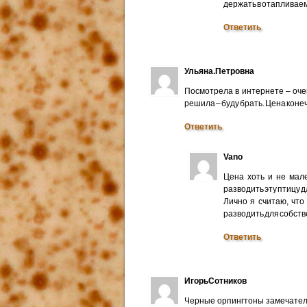
держать в отапливае
Ответить
Ульяна.Петровна
Посмотрела в интернете – оче
решила – буду брать. Цена конеч
Ответить
Vano
Цена хоть и не мале
разводить эту птицу 
Лично я считаю, что
разводить для собств
Ответить
ИгорьСотников
Черные орпингтоны замечатель