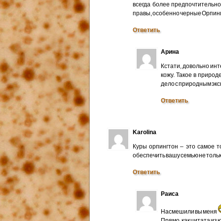
всегда более предпочтительно
правы, особенно черные Орпин
Ответить
Арина
Кстати, довольно ин
кожу. Такое в природ
дело с природным эк
Ответить
Karolina
Куры орпингтон – это самое 
обеспечить вашу семью не толь
Ответить
Раиса
Насмешили вы меня
Прямо, как цитата из