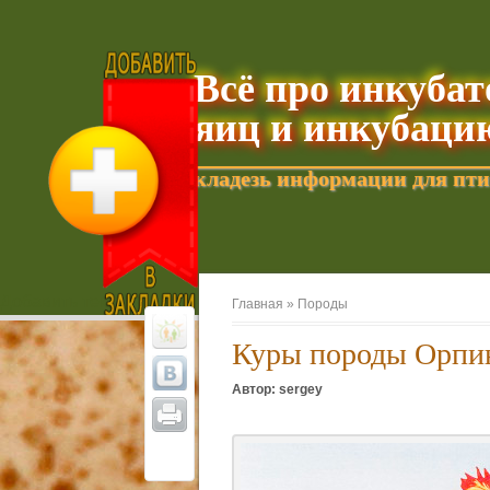
Всё про инкуба
яиц и инкубаци
кладезь информации для пти
Добавить текущую страницу в Избранное
Главная »
Породы
Куры породы Орпи
Автор: sergey