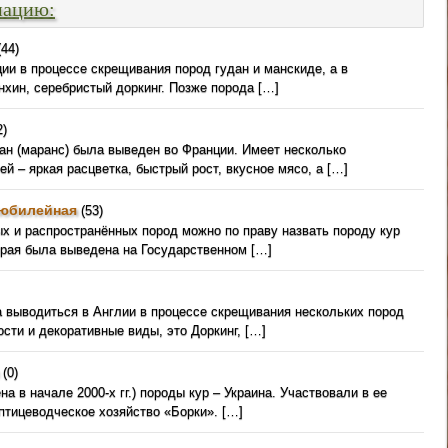
мацию:
44)
ии в процессе скрещивания пород гудан и манскиде, а в
нхин, серебристый доркинг. Позже порода […]
2)
ан (маранс) была выведен во Франции. Имеет несколько
й – яркая расцветка, быстрый рост, вкусное мясо, а […]
 юбилейная
(53)
х и распространённых пород можно по праву назвать породу кур
орая была выведена на Государственном […]
а выводиться в Англии в процессе скрещивания нескольких пород
сти и декоративные виды, это Доркинг, […]
(0)
а в начале 2000-х гг.) породы кур – Украина. Участвовали в ее
птицеводческое хозяйство «Борки». […]