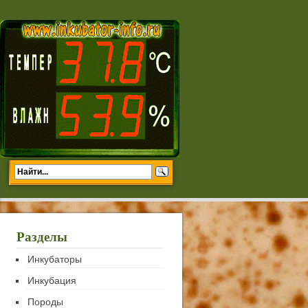
Разделы
Инкубаторы
Инкубация
Породы