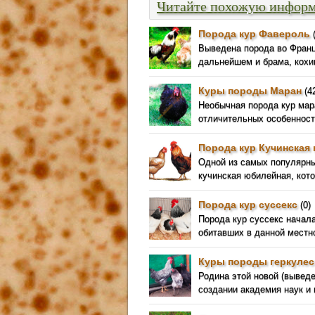
Читайте похожую инфор
Порода кур Фавероль
(
Выведена порода во Франц
дальнейшем и брама, кохи
Куры породы Маран
(4
Необычная порода кур мар
отличительных особенносте
Порода кур Кучинская
Одной из самых популярны
кучинская юбилейная, кот
Порода кур суссекс
(0)
Порода кур суссекс начал
обитавших в данной местно
Куры породы геркулес
Родина этой новой (выведен
создании академия наук и 