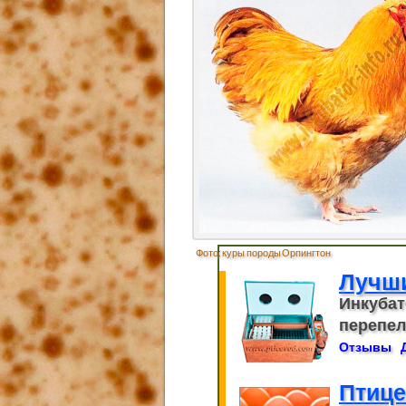
Фото: куры породы Орпингтон
Лучш
Инкубат
перепело
Отзывы
Птице