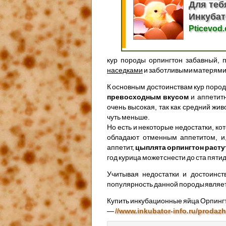
Для теб
Инкубат
Pticevod
кур породы орпингтон забавный,
наседками
и заботливыми матерями
К основным достоинствам кур поро
превосходным вкусом
и аппетитн
очень высокая, так как средний жи
чуть меньше.
Но есть и некоторые недостатки, к
обладают отменным аппетитом, и,
аппетит,
цыплята орпингтон расту
год курица может снести до ста пят
Учитывая недостатки и достоинст
популярность данной породы являет
Купить инкубационные яйца Орпинг
—
//www.inkubator-info.ru/prodaz