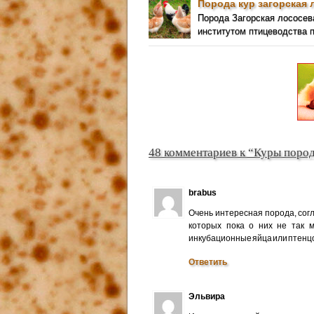
Порода кур загорская 
Порода Загорская лососе
институтом птицеводства 
48 комментариев к “Куры поро
brabus
Очень интересная порода, сог
которых пока о них не так 
инкубационные яйца или птенц
Ответить
Эльвира