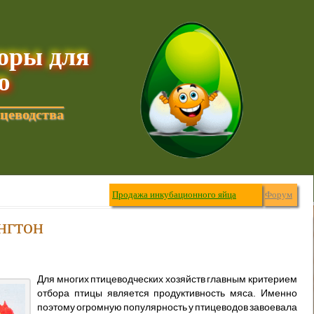
торы для
ю
цеводства
Продажа инкубационного яйца
Форум
нгтон
Для многих птицеводческих хозяйств главным критерием
отбора птицы является продуктивность мяса. Именно
поэтому огромную популярность у птицеводов завоевала