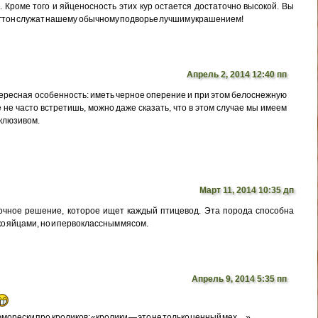
. Кроме того и яйценосность этих кур остается достаточно высокой. Вы
гтон служат нашему обычному подворье лучшим украшением!
Апрель 2, 2014 12:40 пп
тересная особенность: иметь черное оперение и при этом белоснежную
е не часто встретишь, можно даже сказать, что в этом случае мы имеем
склюзивом.
Март 11, 2014 10:35 дп
точное решение, которое ищет каждый птицевод. Эта порода способна
ко яйцами, но и первоклассным мясом.
Апрель 9, 2014 5:35 пп
 юморески про кроликов: «кролики — это не только ценный мех…»