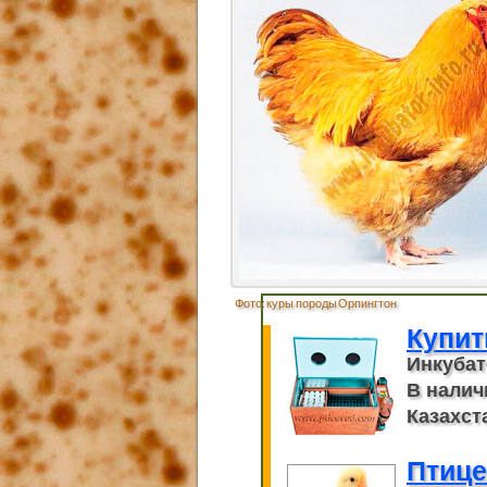
Фото: куры породы Орпингтон
Купит
Инкубат
В налич
Казахста
Птице