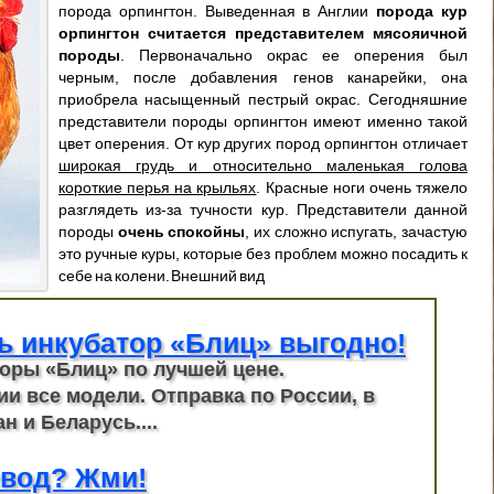
порода орпингтон. Выведенная в Англии
порода кур
орпингтон считается представителем мясояичной
породы
. Первоначально окрас ее оперения был
черным, после добавления генов канарейки, она
приобрела насыщенный пестрый окрас. Сегодняшние
представители породы орпингтон имеют именно такой
цвет оперения. От кур других пород орпингтон отличает
широкая грудь и относительно маленькая голова
короткие перья на крыльях
. Красные ноги очень тяжело
разглядеть из-за тучности кур. Представители данной
породы
очень спокойны
, их сложно испугать, зачастую
это ручные куры, которые без проблем можно посадить к
себе на колени. Внешний вид
ь инкубатор «Блиц» выгодно!
оры «Блиц» по лучшей цене.
ии все модели. Отправка по России, в
н и Беларусь....
вод? Жми!