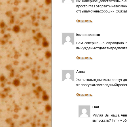
Их, наверное, действительно е
просто глаз оторвать невозмож
отзывам очень хороший. Обязат
Ответить
Колесниченко
Вам совершенно оправдано п
вынуждены отдавать предпочте
Ответить
Анна
Жаль только, цыплята растут до
же прогулки листовидный гребе
Ответить
Пол
Милая Вы наша Анну
выпускать? Тут и у о