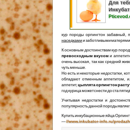
Для теб
Инкубат
Pticevod
кур породы орпингтон забавный,
наседками
и заботливыми матерями
К основным достоинствам кур поро
превосходным вкусом
и аппетитн
очень высокая, так как средний жи
чуть меньше.
Но есть и некоторые недостатки, к
обладают отменным аппетитом, и,
аппетит,
цыплята орпингтон расту
год курица может снести до ста пят
Учитывая недостатки и достоинст
популярность данной породы являет
Купить инкубационные яйца Орпинг
—
//www.inkubator-info.ru/prodaz