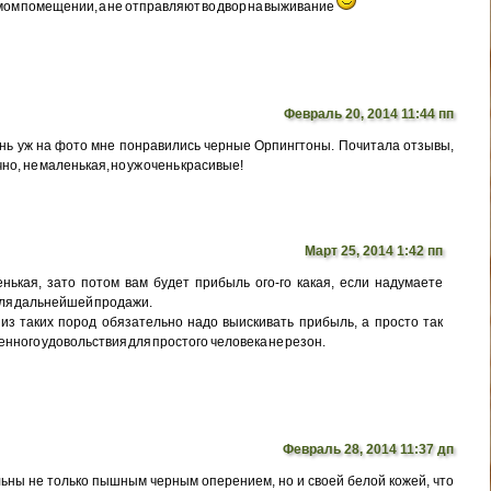
мом помещении, а не отправляют во двор на выживание
Февраль 20, 2014 11:44 пп
нь уж на фото мне понравились черные Орпингтоны. Почитала отзывы,
но, не маленькая, но уж очень красивые!
Март 25, 2014 1:42 пп
нькая, зато потом вам будет прибыль ого-го какая, если надумаете
для дальнейшей продажи.
 из таких пород обязательно надо выискивать прибыль, а просто так
енного удовольствия для простого человека не резон.
Февраль 28, 2014 11:37 дп
ны не только пышным черным оперением, но и своей белой кожей, что