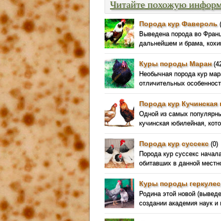
Читайте похожую инфор
Порода кур Фавероль
(
Выведена порода во Франц
дальнейшем и брама, кохи
Куры породы Маран
(4
Необычная порода кур мар
отличительных особенносте
Порода кур Кучинская
Одной из самых популярны
кучинская юбилейная, кот
Порода кур суссекс
(0)
Порода кур суссекс начал
обитавших в данной местно
Куры породы геркулес
Родина этой новой (выведен
создании академия наук и 