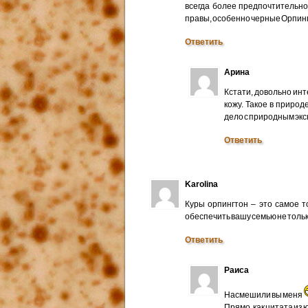
всегда более предпочтительно
правы, особенно черные Орпин
Ответить
Арина
Кстати, довольно ин
кожу. Такое в природ
дело с природным эк
Ответить
Karolina
Куры орпингтон – это самое 
обеспечить вашу семью не толь
Ответить
Раиса
Насмешили вы меня
Прямо, как цитата из