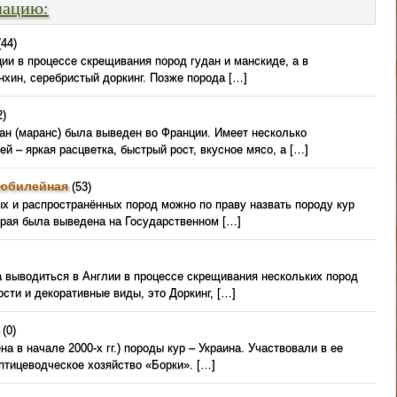
мацию:
44)
ии в процессе скрещивания пород гудан и манскиде, а в
нхин, серебристый доркинг. Позже порода […]
2)
ан (маранс) была выведен во Франции. Имеет несколько
й – яркая расцветка, быстрый рост, вкусное мясо, а […]
 юбилейная
(53)
х и распространённых пород можно по праву назвать породу кур
орая была выведена на Государственном […]
а выводиться в Англии в процессе скрещивания нескольких пород
сти и декоративные виды, это Доркинг, […]
(0)
а в начале 2000-х гг.) породы кур – Украина. Участвовали в ее
птицеводческое хозяйство «Борки». […]