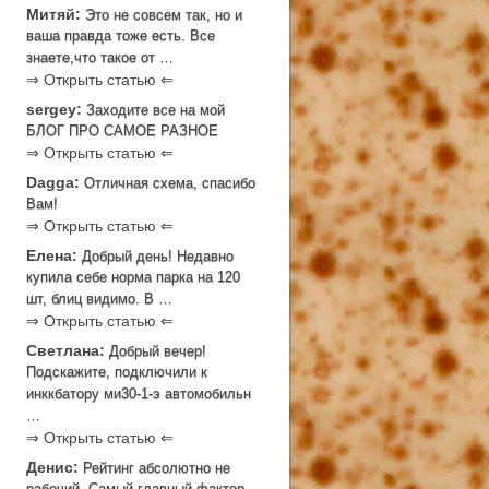
Митяй:
Это не совсем так, но и
ваша правда тоже есть. Все
знаете,что такое от …
⇒ Открыть статью ⇐
sergey:
Заходите все на мой
БЛОГ ПРО САМОЕ РАЗНОЕ
⇒ Открыть статью ⇐
Dagga:
Отличная схема, спасибо
Вам!
⇒ Открыть статью ⇐
Елена:
Добрый день! Недавно
купила себе норма парка на 120
шт, блиц видимо. В …
⇒ Открыть статью ⇐
Светлана:
Добрый вечер!
Подскажите, подключили к
инккбатору ми30-1-э автомобильн
…
⇒ Открыть статью ⇐
Денис:
Рейтинг абсолютно не
рабочий. Самый главный фактор