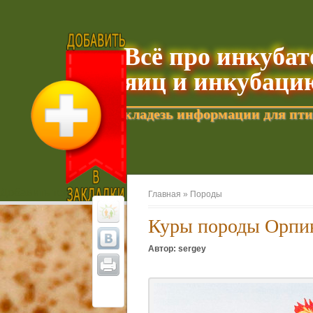
Всё про инкуба
яиц и инкубаци
кладезь информации для пти
Добавить текущую страницу в Избранное
Главная »
Породы
Куры породы Орпи
Автор: sergey