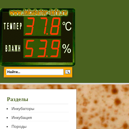
Разделы
Инкубаторы
Инкубация
Породы