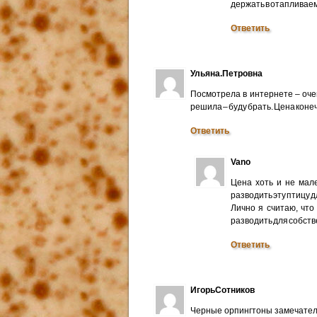
держать в отапливае
Ответить
Ульяна.Петровна
Посмотрела в интернете – оче
решила – буду брать. Цена конеч
Ответить
Vano
Цена хоть и не мале
разводить эту птицу 
Лично я считаю, что
разводить для собств
Ответить
ИгорьСотников
Черные орпингтоны замечатель