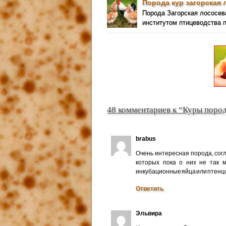
Порода кур загорская 
Порода Загорская лососе
институтом птицеводства 
48 комментариев к “Куры поро
brabus
Очень интересная порода, сог
которых пока о них не так 
инкубационные яйца или птенц
Ответить
Эльвира