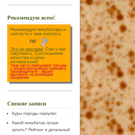
Рекомендую всем!
Рекомендую инкубаторы и
запчасти к ним покупать
тут
Это не реклама
. Сам у них
закупаюсь. Соотношение
качества и цены
оптимальное!
*мне часто присылают письма
с вопросами выбора хорошего
производителя - решил
выложить на всеобщее
обозрение
Свежие записи
Куры породы геркулес
Какой инкубатор лучше
купить? Рейтинг и детальный