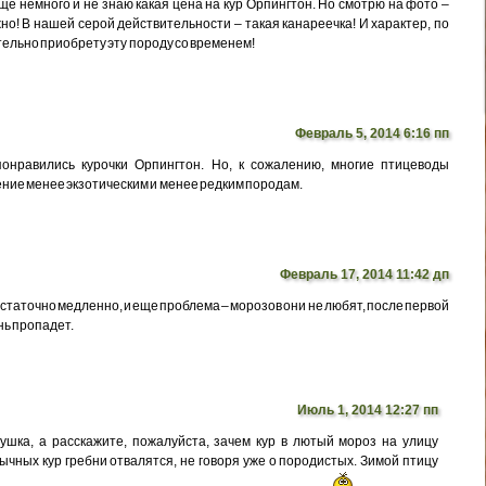
ще немного и не знаю какая цена на кур Орпингтон. Но смотрю на фото –
но! В нашей серой действительности – такая канареечка! И характер, по
ельно приобрету эту породу со временем!
Февраль 5, 2014 6:16 пп
онравились курочки Орпингтон. Но, к сожалению, многие птицеводы
ние менее экзотическим и менее редким породам.
Февраль 17, 2014 11:42 дп
статочно медленно, и еще проблема – морозов они не любят, после первой
нь пропадет.
Июль 1, 2014 12:27 пп
шка, а расскажите, пожалуйста, зачем кур в лютый мороз на улицу
бычных кур гребни отвалятся, не говоря уже о породистых. Зимой птицу