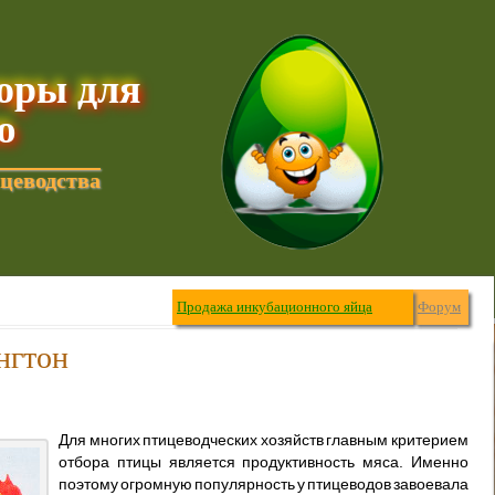
торы для
ю
цеводства
Продажа инкубационного яйца
Форум
нгтон
Для многих птицеводческих хозяйств главным критерием
отбора птицы является продуктивность мяса. Именно
поэтому огромную популярность у птицеводов завоевала