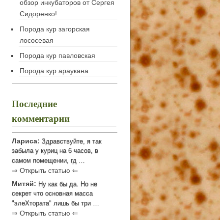
обзор инкубаторов от Сергея
Сидоренко!
Порода кур загорская
лососевая
Порода кур павловская
Порода кур араукана
Последние
комментарии
Лариса:
Здравствуйте, я так
забыла у куриц на 6 часов, в
самом помещении, гд …
⇒ Открыть статью ⇐
Митяй:
Ну как бы да. Но не
секрет что основная масса
"элеХтората" лишь бы три …
⇒ Открыть статью ⇐