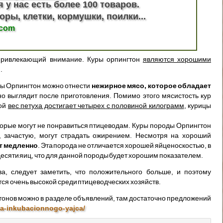
я у нас есть более 100 товаров.
оры, клетки, кормушки, поилки...
.com
 привлекающий внимание. Куры орпингтон
являются хорошими
.
ды Орпингтон можно отнести
нежирное мясо, которое обладает
о выглядит после приготовления. Помимо этого мясистость кур
вой
вес петуха достигает четырех с половиной килограмм
, курицы
оторые могут не понравиться птицеводам. Куры породы Орпингтон
 зачастую, могут страдать ожирением. Несмотря на хороший
т медленно
. Эта порода не отличается хорошей яйценоскостью, в
идесяти яиц, что для данной породы будет хорошим показателем.
ва, следует заметить, что положительного больше, и поэтому
ся очень высокой среди птицеводческих хозяйств.
тонов можно в разделе объявлений, там достаточно предложений
ha-inkubacionnogo-yajca/