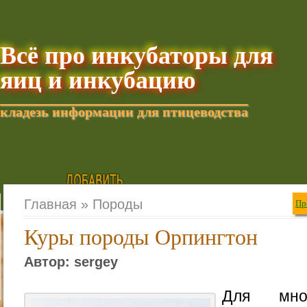
Всё про инкубаторы для
яиц и инкубацию
кладезь информации для птицеводства
Добавить текущую стра
Главная »
Породы
Пр
Куры породы Орпингтон
Автор: sergey
Для мног