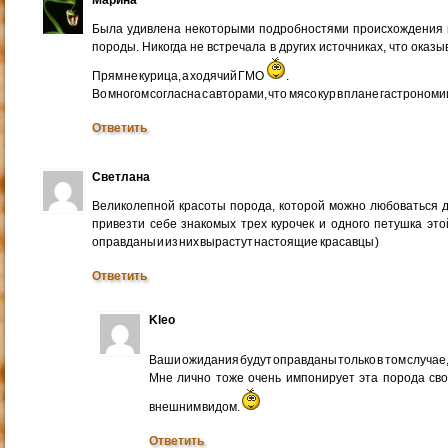
Была удивлена некоторыми подробностями происхождения и
породы. Никогда не встречала в других источниках, что оказы
Прям не курица, а ходячий ГМО
.
Во многом согласна с авторами, что мясо кур в плане гастрономи
Ответить
Светлана
Великолепной красоты порода, которой можно любоваться д
привезти себе знакомых трех курочек и одного петушка эт
оправданы и из них вырастут настоящие красавцы )
Ответить
Kleo
Ваши ожидания будут оправданы только в том случае,
Мне лично тоже очень импонирует эта порода св
внешним видом.
Ответить