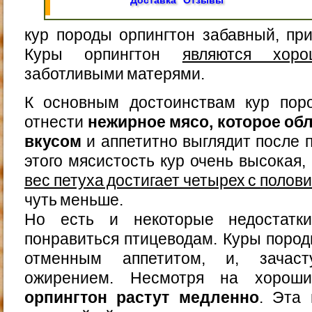
кур породы орпингтон забавный, пр
Куры орпингтон
являются хор
заботливыми матерями.
К основным достоинствам кур пор
отнести
нежирное мясо, которое о
вкусом
и аппетитно выглядит после 
этого мясистость кур очень высокая,
вес петуха достигает четырех с полов
чуть меньше.
Но есть и некоторые недостатки
понравиться птицеводам. Куры поро
отменным аппетитом, и, зачаст
ожирением. Несмотря на хорош
орпингтон растут медленно
. Эта 