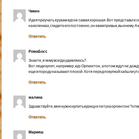
Чикен
Идея приучать к рукам кур не самая хорошая. Вот представьте с
на коленках, гладите его постоянно, он к вам привык, вы к нему. А
Ответить
РомаБосс
Знаете, я чему всегда удивляюсь?
Вот люди купят, например, кур Орпингтон, а потом ждут не дожд
еще и породу называют плохой. Хотя перед покупкой забыли у
Ответить
малина
Здравствуйте, мне нужно купить курицу и петуха орпинтонг ?отв
Ответить
Марияш