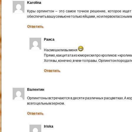
Karolina
Куры орпингтон – это самое точное решение, которое ищет
обеспечить вашу семью не только яйцами, но и первоклассным 
Ответить
Раиса
Насмешили вы меня
Прямо, как цитата из юморески про кроликов: «кроли
Хотя вы, конечно, в чем-то правы. Орпингтон порода 
Ответить
Валентин
Орпингтоны встречаются в десяти различных расцветках. А ко
всего цельным зерном.
Ответить
Iriska