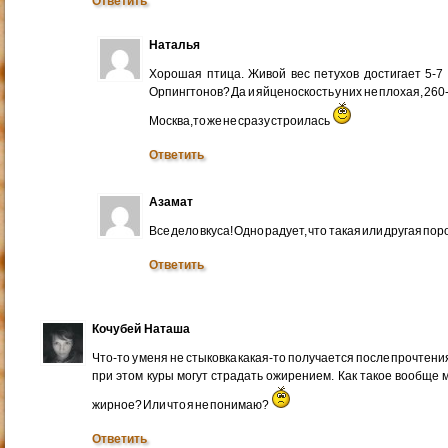
Ответить
Наталья
Хорошая птица. Живой вес петухов достигает 5-7 
Орпингтонов? Да и яйценоскость у них не плохая, 260-28
Москва,то же не сразу строилась
Ответить
Азамат
Все дело вкуса! Одно радует, что такая или другая поро
Ответить
Кочубей Наташа
Что-то у меня не стыковка какая-то получается после прочтения
при этом куры могут страдать ожирением. Как такое вообще 
жирное? Или что я не понимаю?
Ответить