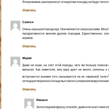
Я переживаю, как перенесут эти курочки поездку, не будут ли по
Ответить
Самосн
Очень хорошая порода кур. Они являются скоросрелами. Могут
продуктивности многим другим породам. Единственное, скл
кормом.
Ответить
Мария
Даже не знаю, на счет этой породы, чего же больше плюсов 
минусах. Как заметили, яиц кура дает не много, склонны к
встречается анемия (что сказывается на их «мужской силе»
оплодоретворенности надо выстригать оперение вокруг клоаки
Ответить
Иваныч
За последнюю фразу, спасибо, даже и не знал таких п