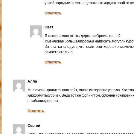
у этой породы или есть еще какая птица, которой то ж
Ответить
Свет
Я так понимаю, что вы держали Орпингтонов?
У меня к вам большая просьба написать, могут ли куро
Из статьи следует, что если они хорошие мамочк
самостоятельно.
Ответить
Алла
Мне очень нравится ваш сайт, много интересно узнала. Хотел
как кормить курочек. Ведь тот же Орпингтон, склонен к ожирению
они были здоровы.
Ответить
Сергей