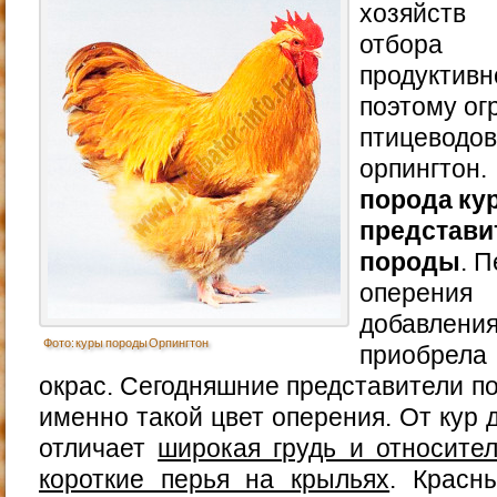
хозяйств
отбора 
продуктив
поэтому ог
птицеводо
орпингтон.
порода кур
представ
породы
. 
оперения
добавления
Фото: куры породы Орпингтон
приобрела
окрас. Сегодняшние представители п
именно такой цвет оперения. От кур 
отличает
широкая грудь и относите
короткие перья на крыльях
. Красн