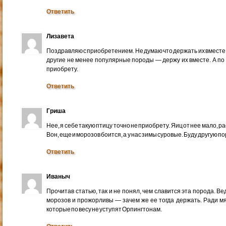
Ответить
Лизавета
Поздравляю с приобретением. Не думаю что держать их вместе э
другие не менее популярные породы — держу их вместе. А по 
приобрету.
Ответить
Гриша
Нее, я себе такую птицу точно не приобрету. Яиц от нее мало, рас
Вон, еще и морозов боится, а у нас зимы суровые. Буду другую по
Ответить
Иваныч
Прочитав статью, так и не понял, чем славится эта порода. Ве
морозов и прожорливы — зачем же ее тогда держать. Ради мя
которые по весу не уступят Орпингтонам.