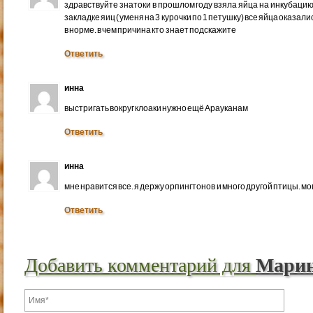
здравствуйте знатоки в прошлом году взяла яйца на инкубацию
закладке яиц ( уменя на 3 курочки по 1 петушку) все яйца оказали
в норме. в чем причина кто знает подскажите
Ответить
инна
выстригать вокруг клоаки нужно ещё Арауканам
Ответить
инна
мне нравится все. я держу орпингтонов и много другой птицы. мо
Ответить
Добавить комментарий для
Мари