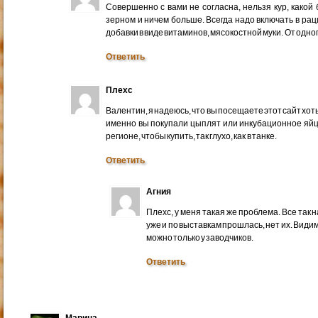
Совершенно с вами не согласна, нельзя кур, какой
зерном и ничем больше. Всегда надо включать в раци
добавки в виде витаминов, мясокостной муки. От одно
Ответить
Плехс
Валентин, я надеюсь, что вы посещаете этот сайт хоть
именно вы покупали цыплят или инкубационное яйц
регионе, чтобы купить, так глухо, как в танке.
Ответить
Агния
Плехс, у меня такая же проблема. Все так на
уже и по выставкам прошлась, нет их. Види
можно только у заводчиков.
Ответить
Марина