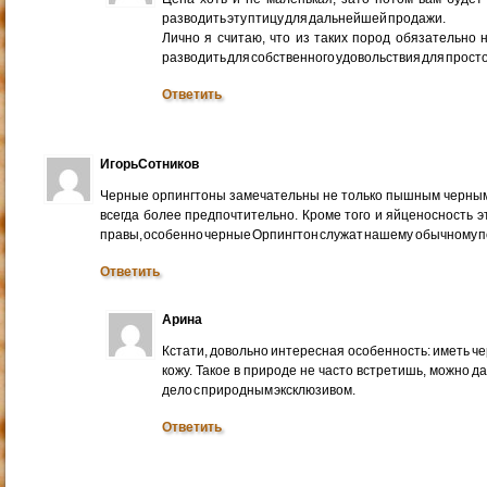
разводить эту птицу для дальнейшей продажи.
Лично я считаю, что из таких пород обязательно 
разводить для собственного удовольствия для просто
Ответить
ИгорьСотников
Черные орпингтоны замечательны не только пышным черным 
всегда более предпочтительно. Кроме того и яйценосность э
правы, особенно черные Орпингтон служат нашему обычному 
Ответить
Арина
Кстати, довольно интересная особенность: иметь ч
кожу. Такое в природе не часто встретишь, можно да
дело с природным эксклюзивом.
Ответить