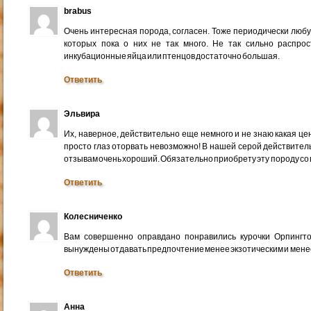
brabus
Очень интересная порода, согласен. Тоже периодически любу
которых пока о них не так много. Не так сильно распро
инкубационные яйца или птенцов достаточно большая.
Ответить
Эльвира
Их, наверное, действительно еще немного и не знаю какая це
просто глаз оторвать невозможно! В нашей серой действитель
отзывам очень хороший. Обязательно приобрету эту породу со
Ответить
Колесниченко
Вам совершенно оправдано понравились курочки Орпингто
вынуждены отдавать предпочтение менее экзотическим и мене
Ответить
Анна