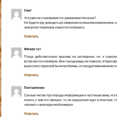
Сват
Что у вас не стыковывается, уважаемая Наталья?
Не будете кур доводить до ожирения излишним кормлением, н
чем грозит перекорм, и как этого избежать.
Ответить
Фигаро тут
Птица действительно красива на загляденье, но, к сожале
встречается плембрак. Мне так однажды не повезло. И брал вр
выросли и с окраской были проблемы, и с продуктивными качест
Ответить
Полтавченко
Сколько читаю про породы информации и частенько вижу, что 
понять с чем это связано, то ли нарушения идут в генетике, 
«кохают» своих курочек безмерно.
Ответить