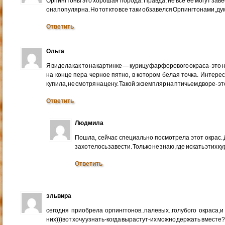
Орпингтоны это хорошая порода. Правда, не все ее могут завес
она популярна. Но тот кто все таки обзавелся Орпингтонами, ду
Ответить
Ольга
Я видела как то на картинке — курицу фарфорового окраса- это 
на конце пера черное пятно, в котором белая точка. Интере
купила, не смотря на цену. Такой экземпляр на птичьем дворе- э
Ответить
Людмила
Пошла, сейчас специально посмотрела этот окрас. 
захотелось завести. Только не знаю, где искать этих к
Ответить
эльвира
сегодня приобрела орпингтонов..палевых..голубого окраса,
них)))вот хочу узнать-когда вырастут-их можно держать вмест