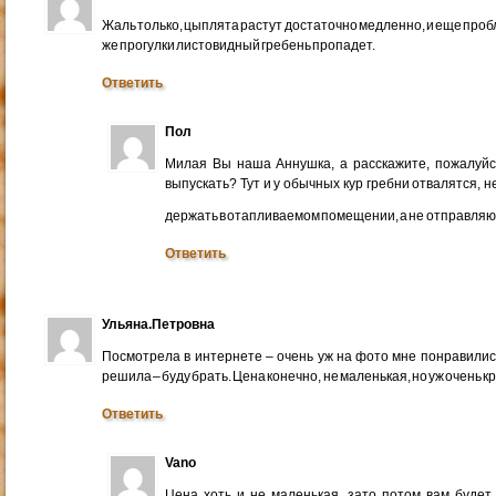
Жаль только, цыплята растут достаточно медленно, и еще пробл
же прогулки листовидный гребень пропадет.
Ответить
Пол
Милая Вы наша Аннушка, а расскажите, пожалуйст
выпускать? Тут и у обычных кур гребни отвалятся, н
держать в отапливаемом помещении, а не отправляю
Ответить
Ульяна.Петровна
Посмотрела в интернете – очень уж на фото мне понравили
решила – буду брать. Цена конечно, не маленькая, но уж очень к
Ответить
Vano
Цена хоть и не маленькая, зато потом вам будет 