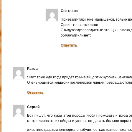
Светлана
Привезли-таки мне малышеков, только во
Орпингтоны это или нет.
С виду вроде породистые птенцы, но пока 
обманули или нет )
Ответить
Раиса
Я вот тоже жду, когда придет ко мне яйцо этих курочек. Заказ
Очень нравится, когда они после первой линьки превращаются в
Ответить
Сергей
Вот пишут, что куры этой породы любят покушать и из-за эт
контролировать их обеды и ужины, не давать больше нормы 
животине давать много корма, она будет есть до тех пор, пока н