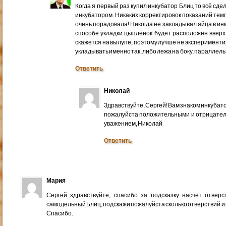
Когда я первый раз купил инкубатор Блиц то всё сде
инкубатором. Никаких корректировок показаний тем
очень порадовала! Никогда не закладывал яйца в ин
способе укладки цыплёнок будет расположен вверх 
скажется на вылупе, поэтому лучше не эксперименти
укладывать именно так, либо лежа на боку, параллел
Ответить
Николай
Здравствуйте, Сергей! Вам знаком инкубато
пожалуйста положительными и отрицател
уважением, Николай
Ответить
Мария
Сергей здравствуйте, спасибо за подсказку насчет отвер
самодельный Блиц, подскажи пожалуйста сколько отверствий и 
Спасибо.