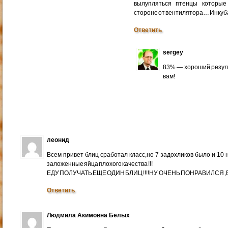
вылупляться птенцы которые
стороне от вентилятора… Инкуб
Ответить
sergey
83% — хороший резуль
вам!
леонид
Всем привет блиц сработал класс,но 7 задохликов было и 10 
заложенные яйца плохого качества !!!
ЕДУ ПОЛУЧАТЬ ЕЩЕ ОДИН БЛИЦ !!!!НУ ОЧЕНЬ ПОНРАВИЛСЯ ,ВС
Ответить
Людмила Акимовна Белых