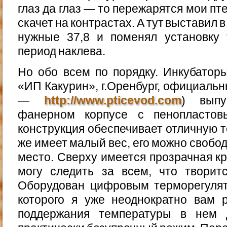
глаз да глаз — то пережарятся мои пт
скачет на контрастах. А тут выставил
нужные 37,8 и поменял установку 
период наклева.
Но обо всем по порядку. Инкубатор
«ИП Какурин», г.Оренбург, официальн
—
http://www.pticevod.com
) выпу
фанерном корпусе с пенопластов
конструкция обеспечивает отличную т
же имеет малый вес, его можно свобо
место. Сверху имеется прозрачная кр
могу следить за всем, что творитс
Оборудован цифровым терморегулят
которого я уже неоднократно вам р
поддержания температуры в нем д