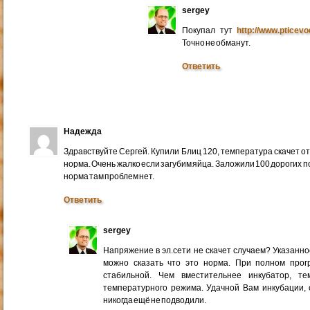
sergey
Покупал тут
http://www.pticev
Точно не обманут.
Ответить
Надежда
Здравствуйте Сергей. Купили Блиц 120, температура скачет от 3
норма. Очень жалко если загубим яйца. Заложили 100 дорогих 
норма там проблем нет.
Ответить
sergey
Напряжение в эл.сети не скачет случаем? Указанно
можно сказать что это норма. При полном прог
стабильной. Чем вместительнее инкубатор, т
температурного режима. Удачной Вам инкубации
никогда ещё не подводили.