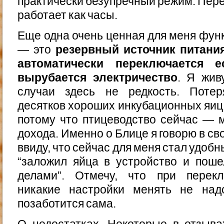
практически безупречный режим. Пере
работает как часы.
Еще одна очень ценная для меня функ
— это
резервный источник питани
автоматически переключается 
вырубается электричество
. Я жив
случаи здесь не редкость. Потер
десятков хороших инкубационных яиц 
потому что птицеводство сейчас — 
дохода. Именно о Блице я говорю в св
ввиду, что сейчас для меня стал удо
“заложил яйца в устройство и поше
делами”. Отмечу, что при перекл
никакие настройки менять не над
позаботится сама.
О недостатках. Некоторые в отзыва