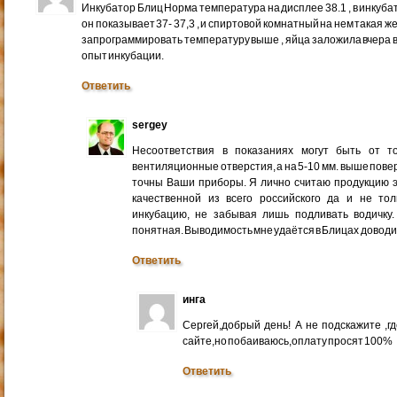
Инкубатор Блиц Норма температура на дисплее 38.1 , в инкуба
он показывает 37- 37,3 , и спиртовой комнатный на нем такая ж
запрограммировать температуру выше , яйца заложила вчера веч
опыт инкубации.
Ответить
sergey
Несоответствия в показаниях могут быть от то
вентиляционные отверстия, а на 5-10 мм. выше повер
точны Ваши приборы. Я лично считаю продукцию э
качественной из всего российского да и не то
инкубацию, не забывая лишь подливать водичку.
понятная. Выводимость мне удаётся в Блицах доводи
Ответить
инга
Сергей,добрый день! А не подскажите ,
сайте,но побаиваюсь,оплату просят 100%
Ответить