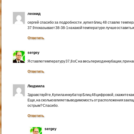
леонид
сергей спасибо за подробности ,купил блиц 48 ставлю темпер
37.9 показывает 38-38-1 на какой температуре лучше оставить
Ответить
sergey
Я ставлю температуру 37,8 оС на весь период инкубации, при на
Ответить
Людмила
Здравствуйте, Купила инкубатор Блиц 48 цифровой, скажите ка
Еще, на сколько влияет выводимомость от расположения заклад
острым? Спасибо.
Ответить
sergey