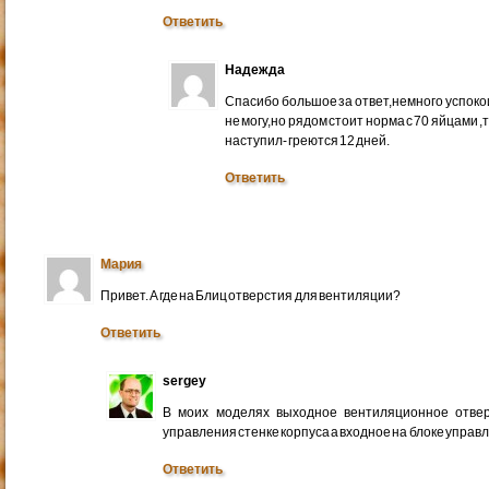
Ответить
Надежда
Спасибо большое за ответ,немного успоко
не могу,но рядом стоит норма с 70 яйцами ,
наступил- греются 12 дней.
Ответить
Мария
Привет. А где на Блиц отверстия для вентиляции?
Ответить
sergey
В моих моделях выходное вентиляционное отвер
управления стенке корпуса а входное на блоке управ
Ответить