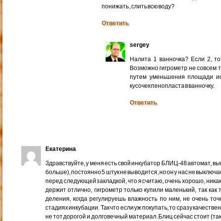
понижать , слить всю воду?
Ответить
sergey
Налита 1 ванночка? Если 2, то
Возможно гигрометр не совсем 
путем уменьшения площади и
кусочек пенопласта в ванночку.
Ответить
Екатерина
Здравствуйте, у меня есть свой инкубатор БЛИЦ-48 автомат, в
больше), постоянно 5 штук не выводится, но он у нас не выключа
перед следующей закладкой, что я считаю, очень хорошо, никак
держит отлично, гигрометр только купили маленький, так как 
деления, когда регулируешь влажность по ним, не очень точ
стадиях инкубации. Так что если уж покупать, то сразу качеств
не тот дорогой и долговечный материал. Блиц сейчас стоит (такой