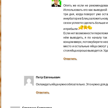
Опять же если не рекомендован
Использовать его как выводной
три дня, когда поворот уже ос
инкубатор и в Блиц заложить нов
сезон успеете сделать больше 
и прибыли
Если нет возможности переложит
нём выводить, я по началу так
концом вверх, потом уберете н
место и остальные яйца смогут 
стоя яйца хорошо выводятся. Уд
Ответить
Петр Евгеньевич
Охлаждать яйца нужно обязательно. Это нужно для 
Ответить
Светлана Сергеевна