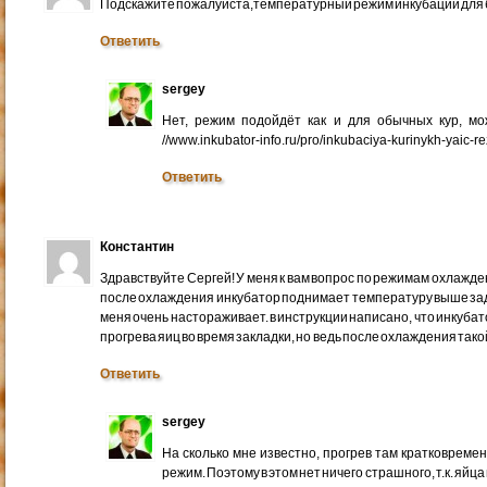
Подскажите пожалуйста,температурный режим инкубации для
Ответить
sergey
Нет, режим подойдёт как и для обычных кур, м
//www.inkubator-info.ru/pro/inkubaciya-kurinykh-yaic-re
Ответить
Константин
Здравствуйте Сергей! У меня к вам вопрос по режимам охлажден
после охлаждения инкубатор поднимает температуру выше зада
меня очень настораживает. в инструкции написано, что инкуб
прогрева яиц во время закладки, но ведь после охлаждения так
Ответить
sergey
На сколько мне известно, прогрев там кратковреме
режим. Поэтому в этом нет ничего страшного, т.к. яйц