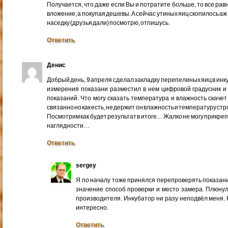
Получается, что даже если Вы и потратите больше, то все рав
вложение, а покупая дешевы. А сейчас утиных яиц скопилось аж
наседку (друзья дали) посмотрю, отпишусь.
Ответить
Денис
Добрый день, 9 апреля сделал закладку перепелиных яиц в ин
измерения показани разместил в нем цифровой градусник и
показаний. Что могу сказать температура и влажность скачет
связанно но как есть, не держит он влажность и температуру с
Посмотрим как будет результат в итоге… Жалко не могу прикреп
наглядности…
Ответить
sergey
Я по началу тоже принялся перепроверять показани
значение способ проверки и место замера. Плюнул
производителя. Инкубатор ни разу неподвёл меня.
интересно.
Ответить