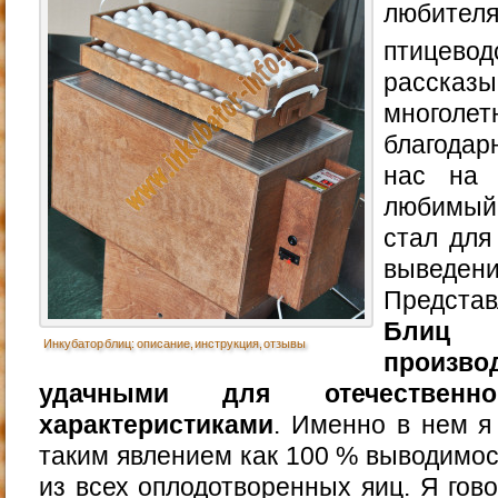
любит
птицево
рассказ
многоле
благодар
нас на 
любимый
стал для
выведен
Предст
Блиц
Инкубатор блиц: описание, инструкция, отзывы
произво
удачными для отечественно
характеристиками
. Именно в нем я
таким явлением как 100 % выводимос
из всех оплодотворенных яиц. Я гов