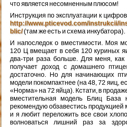
что является несомненным плюсом!
Инструкция по эксплуатации к цифр
http://www.pticevod.com/instrukcii/in
blic/
(там же есть и схема инкубатора).
И напоследок о вместимости. Моя м
120 Ц вмещает в себя 120 куриных я
два-три раза больше. Для меня, как
получает доход с домашнего птицев
достаточно. Но для начинающих пт
модели покомпактнее (на 48, 72 яиц, 
«Норма» на 72 яйца). Кстати, в продаж
вместительная модель Блиц База 
рекомендую обзавестись продукцией м
и я любит переложить все свои хлопо
волноваться лишний раз за здор