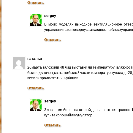
Ответить
sergey
В моих моделях выходное вентиляционное отвер
управления стенке корпуса а входное на блоке управ
Ответить
наталья
26марта заложили 48 яиц выставки ли температуру ,влажность
был подключен ,света не было 3 часа и температура упала до 28,
все или продолжать инкубации
Ответить
sergey
3 часа, тем более на второй день — это не страшно.
купите хороший аккумулятор.
Ответить