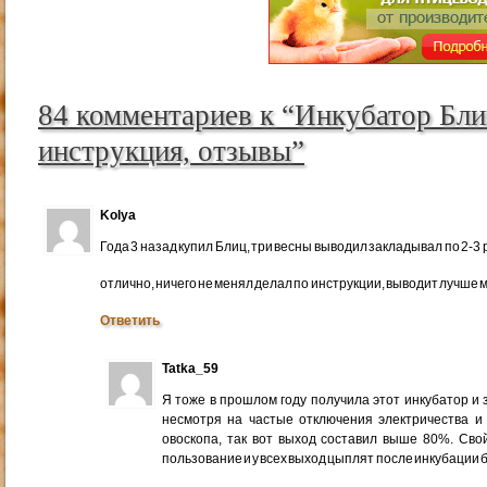
84 комментариев к “Инкубатор Бли
инструкция, отзывы”
Kolya
Года 3 назад купил Блиц, три весны выводил закладывал по 2-3 
отлично, ничего не менял делал по инструкции, выводит лучше м
Ответить
Tatka_59
Я тоже в прошлом году получила этот инкубатор и 
несмотря на частые отключения электричества и 
овоскопа, так вот выход составил выше 80%. Сво
пользование и у всех выход цыплят после инкубации 