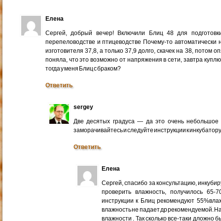
Елена
Сергей, добрый вечер! Включили Блиц 48 для подготовк
перепеловодстве и птицеводстве Почему-то автоматически 
изготовителя 37,8, а только 37,9 долго, скачек на 38, потом 
поняла, что это возможно от напряжения в сети, завтра куплю
тогда у меня Блиц с браком?
Ответить
sergey
Две десятых градуса — да это очень небольшое 
заморачивайтесь и следуйте инструкции к инкубатору
Ответить
Елена
Сергей, спасибо за консультацию, инкубир
проверить влажность, получилось 65-
инструкции к Блиц рекомендуют 55%влаж
влажность не падает др рекомендуемой. На
влажности . Так сколько все-таки дложно 