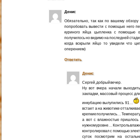
Денис
Обязательно, так как по вашему обзору
попробовать вывести с помощью него п
куриного яйца цыпленка с помощью о
получилось но видимо на последней стадии
когда вскрыли яйцо то увидели что ц
оперением)
Ответить
Денис
Сергей, добрый вечер.
Ну вот вчера начали выходит
закладки, массовый процесс дли
инкубацию вылупились 91…
встает а на животике отталкива
крепкие получились… Температу
а вот с влажностью пришлось 
нужном уровне… Контроль влаж
контролировал с помощью элек
суток посмотрим на остал