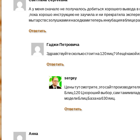
А у меня сначало не получалось добиться хорошего вывода в 
,пока хорошо инструкцию не заучила и ни прекратила экспе
мытарств с золушками и наседками теперь инкубация в блице ра
Ответить
Гаджи Петровича
Здравствуйте сколько стоит на 120 яиц? И ещё какой 
Ответить
sergey
Цены тут смотрите, это сайт производител
Блиц 120 Ц хороший выбор, сам таким влад
модели Блиц База на 630 яиц.
Ответить
Анна