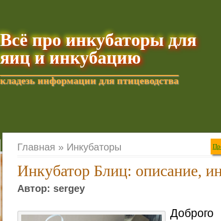
Всё про инкубаторы для
яиц и инкубацию
кладезь информации для птицеводства
Добавить текущую стра
Главная »
Инкубаторы
Пр
Инкубатор Блиц: описание, и
Автор: sergey
Доброго