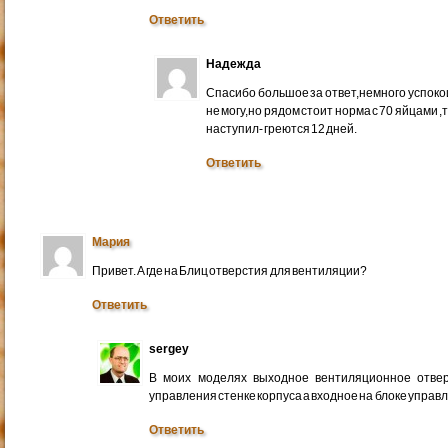
Ответить
Надежда
Спасибо большое за ответ,немного успоко
не могу,но рядом стоит норма с 70 яйцами ,
наступил- греются 12 дней.
Ответить
Мария
Привет. А где на Блиц отверстия для вентиляции?
Ответить
sergey
В моих моделях выходное вентиляционное отвер
управления стенке корпуса а входное на блоке управ
Ответить