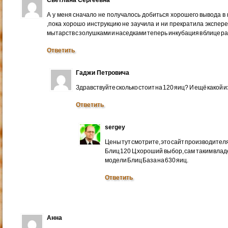
А у меня сначало не получалось добиться хорошего вывода в 
,пока хорошо инструкцию не заучила и ни прекратила экспе
мытарств с золушками и наседками теперь инкубация в блице ра
Ответить
Гаджи Петровича
Здравствуйте сколько стоит на 120 яиц? И ещё какой 
Ответить
sergey
Цены тут смотрите, это сайт производител
Блиц 120 Ц хороший выбор, сам таким влад
модели Блиц База на 630 яиц.
Ответить
Анна