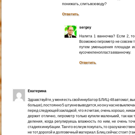
понижать , слить всю воду?
Ответить
sergey
Налита 1 ванночка? Если 2, то
Возможно гигрометр не совсем 
путем уменьшения площади и
кусочек пенопласта в ванночку.
Ответить
Екатерина
Здравствуйте, у меня есть свой инкубатор БЛИЦ-48 автомат, в
больше), постоянно 5 штук не выводится, но он у нас не выключа
перед следующей закладкой, что я считаю, очень хорошо, никак
держит отлично, гигрометр только купили маленький, так как 
деления, когда регулируешь влажность по ним, не очень точ
стадиях инкубации. Так что если уж покупать, то сразу качеств
не тот дорогой и долговечный материал. Блиц сейчас стоит (такой