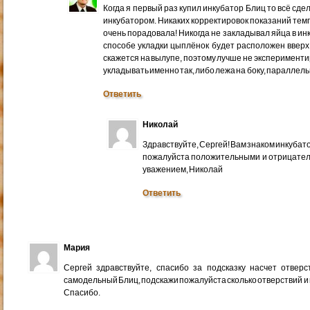
Когда я первый раз купил инкубатор Блиц то всё сде
инкубатором. Никаких корректировок показаний тем
очень порадовала! Никогда не закладывал яйца в ин
способе укладки цыплёнок будет расположен вверх 
скажется на вылупе, поэтому лучше не эксперименти
укладывать именно так, либо лежа на боку, параллел
Ответить
Николай
Здравствуйте, Сергей! Вам знаком инкубато
пожалуйста положительными и отрицател
уважением, Николай
Ответить
Мария
Сергей здравствуйте, спасибо за подсказку насчет отвер
самодельный Блиц, подскажи пожалуйста сколько отверствий и 
Спасибо.