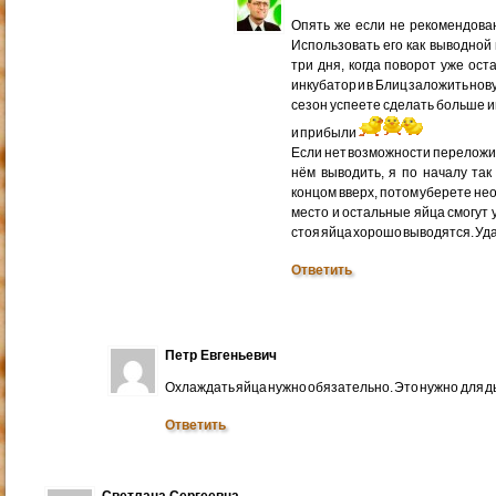
Опять же если не рекомендован
Использовать его как выводной
три дня, когда поворот уже ос
инкубатор и в Блиц заложить нов
сезон успеете сделать больше 
и прибыли
Если нет возможности переложит
нём выводить, я по началу так
концом вверх, потом уберете н
место и остальные яйца смогут 
стоя яйца хорошо выводятся. Уд
Ответить
Петр Евгеньевич
Охлаждать яйца нужно обязательно. Это нужно для 
Ответить
Светлана Сергеевна