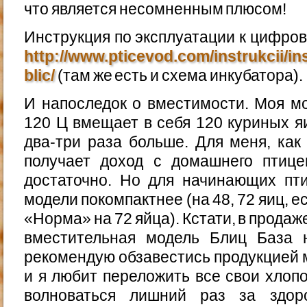
что является несомненным плюсом!
Инструкция по эксплуатации к цифр
http://www.pticevod.com/instrukcii/in
blic/
(там же есть и схема инкубатора).
И напоследок о вместимости. Моя м
120 Ц вмещает в себя 120 куриных я
два-три раза больше. Для меня, как
получает доход с домашнего птицев
достаточно. Но для начинающих пт
модели покомпактнее (на 48, 72 яиц, 
«Норма» на 72 яйца). Кстати, в продаж
вместительная модель Блиц База 
рекомендую обзавестись продукцией м
и я любит переложить все свои хлопо
волноваться лишний раз за здор