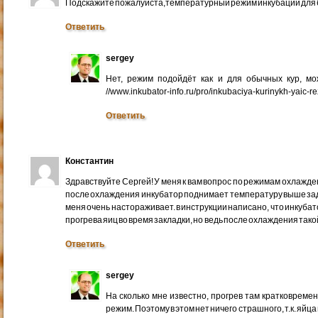
Подскажите пожалуйста,температурный режим инкубации для
Ответить
sergey
Нет, режим подойдёт как и для обычных кур, м
//www.inkubator-info.ru/pro/inkubaciya-kurinykh-yaic-re
Ответить
Константин
Здравствуйте Сергей! У меня к вам вопрос по режимам охлажден
после охлаждения инкубатор поднимает температуру выше зада
меня очень настораживает. в инструкции написано, что инкуб
прогрева яиц во время закладки, но ведь после охлаждения так
Ответить
sergey
На сколько мне известно, прогрев там кратковреме
режим. Поэтому в этом нет ничего страшного, т.к. яйц