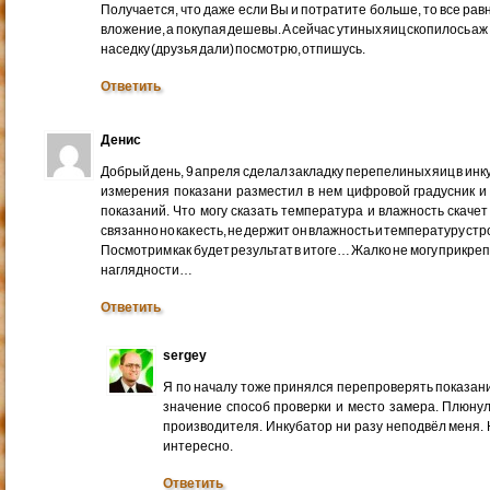
Получается, что даже если Вы и потратите больше, то все рав
вложение, а покупая дешевы. А сейчас утиных яиц скопилось аж
наседку (друзья дали) посмотрю, отпишусь.
Ответить
Денис
Добрый день, 9 апреля сделал закладку перепелиных яиц в ин
измерения показани разместил в нем цифровой градусник и
показаний. Что могу сказать температура и влажность скачет
связанно но как есть, не держит он влажность и температуру с
Посмотрим как будет результат в итоге… Жалко не могу прикреп
наглядности…
Ответить
sergey
Я по началу тоже принялся перепроверять показани
значение способ проверки и место замера. Плюнул
производителя. Инкубатор ни разу неподвёл меня.
интересно.
Ответить