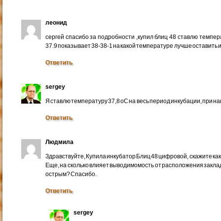
леонид
сергей спасибо за подробности ,купил блиц 48 ставлю темпер
37.9 показывает 38-38-1 на какой температуре лучше оставить
Ответить
sergey
Я ставлю температуру 37,8 оС на весь период инкубации, при на
Ответить
Людмила
Здравствуйте, Купила инкубатор Блиц 48 цифровой, скажите ка
Еще, на сколько влияет выводимомость от расположения заклад
острым? Спасибо.
Ответить
sergey