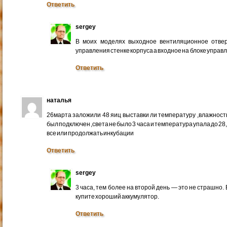
Ответить
sergey
В моих моделях выходное вентиляционное отвер
управления стенке корпуса а входное на блоке управ
Ответить
наталья
26марта заложили 48 яиц выставки ли температуру ,влажность
был подключен ,света не было 3 часа и температура упала до 28,
все или продолжать инкубации
Ответить
sergey
3 часа, тем более на второй день — это не страшно.
купите хороший аккумулятор.
Ответить