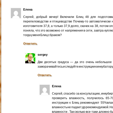
Елена
Сергей, добрый вечер! Включили Блиц 48 для подготовк
перепеловодстве и птицеводстве Почему-то автоматически 
изготовителя 37,8, а только 37,9 долго, скачек на 38, потом 
поняла, что это возможно от напряжения в сети, завтра куплю
тогда у меня Блиц с браком?
Ответить
sergey
Две десятых градуса — да это очень небольшое 
заморачивайтесь и следуйте инструкции к инкубатору
Ответить
Елена
Сергей, спасибо за консультацию, инкубир
проверить влажность, получилось 65-
инструкции к Блиц рекомендуют 55%влаж
влажность не падает др рекомендуемой. На
влажности . Так сколько все-таки дложно 