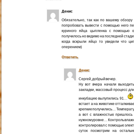
Денис
Обязательно, так как по вашему обзору
попробовать вывести с помощью него п
куриного яйца цыпленка с помощью о
получилось но видимо на последней стадии
когда вскрыли яйцо то увидели что ц
оперением)
Ответить
Денис
Сергей, добрый вечер.
Ну вот вчера начали выходит
закладки, массовый процесс дли
инкубацию вылупились 91…
встает а на животике отталкива
крепкие получились… Температу
а вот с влажностью пришлось 
нужном уровне… Контроль влаж
контролировал с помощью элек
суток посмотрим на остал