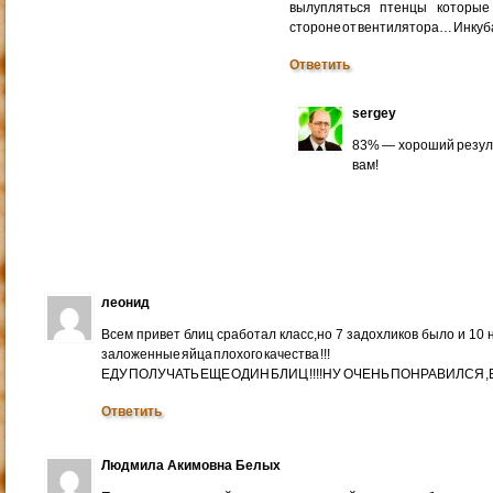
вылупляться птенцы которые
стороне от вентилятора… Инкуб
Ответить
sergey
83% — хороший резуль
вам!
леонид
Всем привет блиц сработал класс,но 7 задохликов было и 10 
заложенные яйца плохого качества !!!
ЕДУ ПОЛУЧАТЬ ЕЩЕ ОДИН БЛИЦ !!!!НУ ОЧЕНЬ ПОНРАВИЛСЯ ,ВС
Ответить
Людмила Акимовна Белых