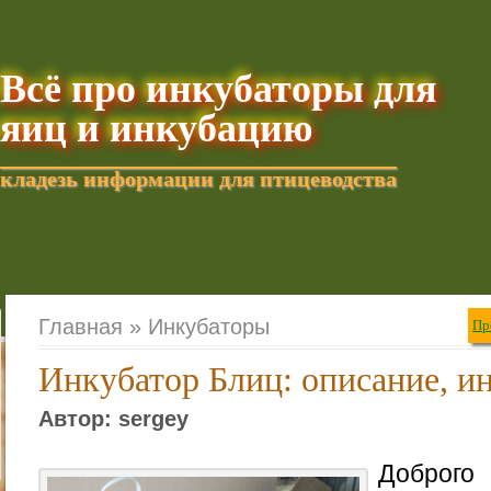
Всё про инкубаторы для
яиц и инкубацию
кладезь информации для птицеводства
Добавить текущую стра
Главная »
Инкубаторы
Пр
Инкубатор Блиц: описание, и
Автор: sergey
Доброго