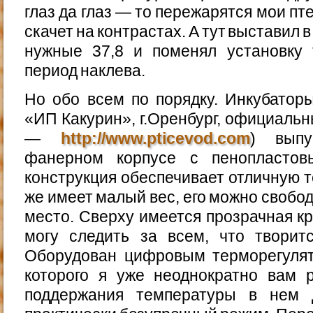
глаз да глаз — то пережарятся мои пт
скачет на контрастах. А тут выставил
нужные 37,8 и поменял установку 
период наклева.
Но обо всем по порядку. Инкубатор
«ИП Какурин», г.Оренбург, официальн
—
http://www.pticevod.com
) выпу
фанерном корпусе с пенопластов
конструкция обеспечивает отличную т
же имеет малый вес, его можно свобо
место. Сверху имеется прозрачная кр
могу следить за всем, что творитс
Оборудован цифровым терморегулят
которого я уже неоднократно вам р
поддержания температуры в нем д