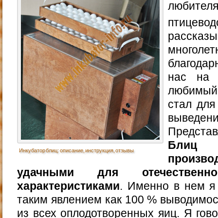
любит
птицево
рассказ
многоле
благодар
нас на 
любимый
стал для
выведен
Предст
Блиц
Инкубатор блиц: описание, инструкция, отзывы
произво
удачными для отечественно
характеристиками
. Именно в нем я
таким явлением как 100 % выводимос
из всех оплодотворенных яиц. Я гов