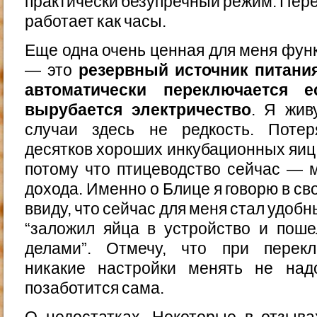
практически безупречный режим. Пере
работает как часы.
Еще одна очень ценная для меня функ
— это
резервный источник питани
автоматически переключается 
вырубается электричество
. Я жив
случаи здесь не редкость. Потер
десятков хороших инкубационных яиц 
потому что птицеводство сейчас — 
дохода. Именно о Блице я говорю в св
ввиду, что сейчас для меня стал удо
“заложил яйца в устройство и поше
делами”. Отмечу, что при перекл
никакие настройки менять не над
позаботится сама.
О недостатках. Некоторые в отзыва