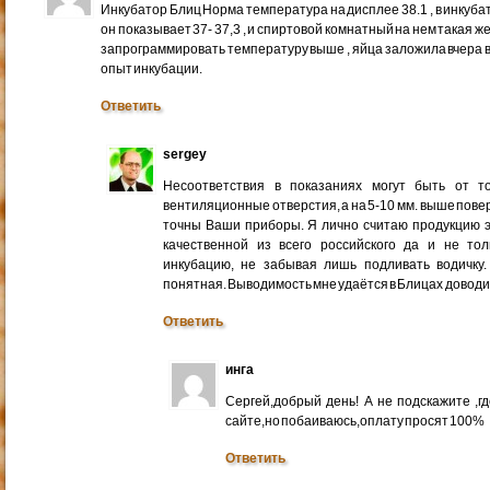
Инкубатор Блиц Норма температура на дисплее 38.1 , в инкуба
он показывает 37- 37,3 , и спиртовой комнатный на нем такая ж
запрограммировать температуру выше , яйца заложила вчера веч
опыт инкубации.
Ответить
sergey
Несоответствия в показаниях могут быть от то
вентиляционные отверстия, а на 5-10 мм. выше повер
точны Ваши приборы. Я лично считаю продукцию э
качественной из всего российского да и не то
инкубацию, не забывая лишь подливать водичку.
понятная. Выводимость мне удаётся в Блицах доводи
Ответить
инга
Сергей,добрый день! А не подскажите ,
сайте,но побаиваюсь,оплату просят 100%
Ответить