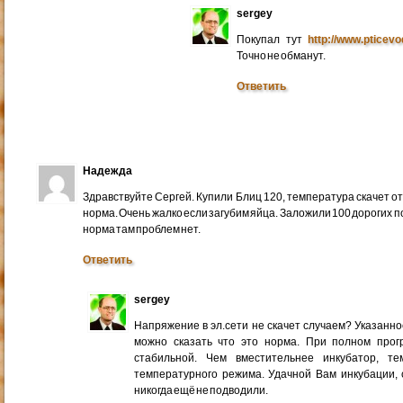
sergey
Покупал тут
http://www.pticev
Точно не обманут.
Ответить
Надежда
Здравствуйте Сергей. Купили Блиц 120, температура скачет от 3
норма. Очень жалко если загубим яйца. Заложили 100 дорогих 
норма там проблем нет.
Ответить
sergey
Напряжение в эл.сети не скачет случаем? Указанно
можно сказать что это норма. При полном прог
стабильной. Чем вместительнее инкубатор, т
температурного режима. Удачной Вам инкубации
никогда ещё не подводили.