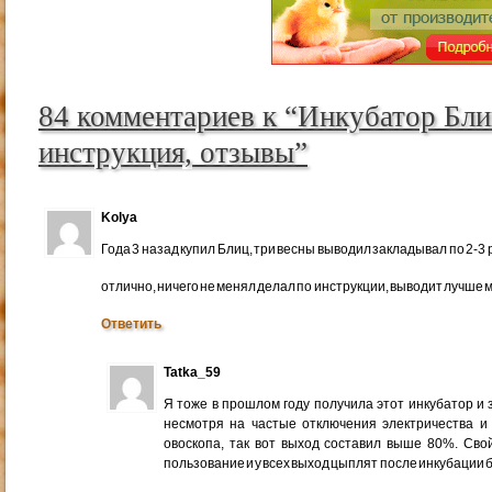
84 комментариев к “Инкубатор Бли
инструкция, отзывы”
Kolya
Года 3 назад купил Блиц, три весны выводил закладывал по 2-3 
отлично, ничего не менял делал по инструкции, выводит лучше м
Ответить
Tatka_59
Я тоже в прошлом году получила этот инкубатор и 
несмотря на частые отключения электричества и 
овоскопа, так вот выход составил выше 80%. Сво
пользование и у всех выход цыплят после инкубации 