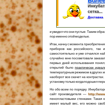
Более
Инкубат
сетка...
Доставка
и увидел что они пустые. Таким обра
пор именно этой моделью.
Итак, начну с момента приобретени
приборов как российского, так 
самостоятельно и уже отчаялся най
случайно мне посоветовали заказат
первых дней использования понял,
открытий было
практически идеа
температурным режимом в других ин
наоборот все скачет на контрастах
установку только когда подошел пер
Но обо всем по порядку. Инкубато
сайт производителя —
http://ww
пенопластовыми стенками. Такая к
имеет малый вес, его можно своб