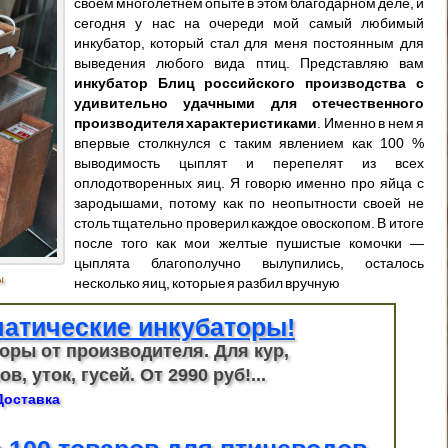
своем многолетнем опыте в этом благодарном деле, и
сегодня у нас на очереди мой самый любимый
инкубатор, который стал для меня постоянным для
выведения любого вида птиц. Представляю вам
инкубатор Блиц российского производства с
удивительно удачными для отечественного
производителя характеристиками
. Именно в нем я
впервые столкнулся с таким явлением как 100 %
выводимость цыплят и перепелят из всех
оплодотворенных яиц. Я говорю именно про яйца с
зародышами, потому как по неопытности своей не
столь тщательно проверил каждое овоскопом. В итоге
после того как мои желтые пушистые комочки —
цыплята благополучно вылупились, осталось
ы
несколько яиц, которые я разбил вручную
атические инкубаторы!
оры от производителя. Для кур,
в, уток, гусей. От 2990 руб!...
Доставка