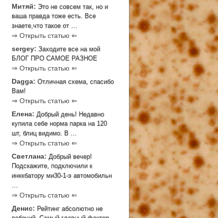
Митяй:
Это не совсем так, но и
ваша правда тоже есть. Все
знаете,что такое от …
⇒ Открыть статью ⇐
sergey:
Заходите все на мой
БЛОГ ПРО САМОЕ РАЗНОЕ
⇒ Открыть статью ⇐
Dagga:
Отличная схема, спасибо
Вам!
⇒ Открыть статью ⇐
Елена:
Добрый день! Недавно
купила себе норма парка на 120
шт, блиц видимо. В …
⇒ Открыть статью ⇐
Светлана:
Добрый вечер!
Подскажите, подключили к
инккбатору ми30-1-э автомобильн
…
⇒ Открыть статью ⇐
Денис:
Рейтинг абсолютно не
рабочий. Самый главный фактор