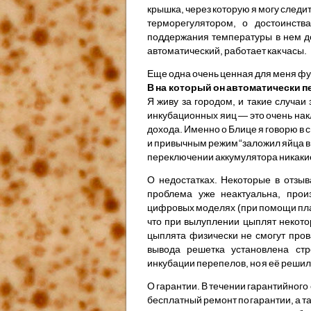
крышка, через которую я могу следи
терморегулятором, о достоинств
поддержания температуры в нем до
автоматический, работает как часы.
Еще одна очень ценная для меня фу
В на который он автоматически 
Я живу за городом, и такие случаи
инкубационных яиц — это очень нак
дохода. Именно о Блице я говорю в с
и привычным режим “заложил яйца в 
переключении аккумулятора никакие 
О недостатках. Некоторые в отзыв
проблема уже неактуальна, прои
цифровых моделях (при помощи плас
что при вылуплении цыплят некото
цыплята физически не смогут пров
вывода решетка установлена стр
инкубации перепелов, но я её решил
О гарантии. В течении гарантийного 
бесплатный ремонт по гарантии, а т