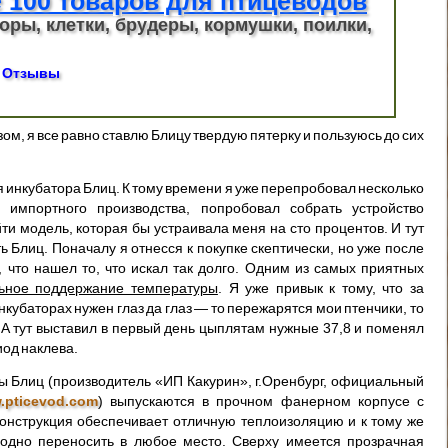
 100 товаров для птицеводов
оры, клетки, брудеры, кормушки, поилки,
Отзывы
зом, я все равно ставлю Блицу твердую пятерку и пользуюсь до сих
я инкубатора Блиц. К тому времени я уже перепробовал несколько
и импортного производства, попробовал собрать устройство
ти модель, которая бы устраивала меня на сто процентов. И тут
ь Блиц. Поначалу я отнесся к покупке скептически, но уже после
 что нашел то, что искал так долго. Одним из самых приятных
льное поддержание температуры
. Я уже привык к тому, что за
кубаторах нужен глаз да глаз — то пережарятся мои птенчики, то
. А тут выставил в первый день цыплятам нужные 37,8 и поменял
иод наклева.
ры Блиц (производитель «ИП Какурин», г.Оренбург, официальный
w.pticevod.com
) выпускаются в прочном фанерном корпусе с
онструкция обеспечивает отличную теплоизоляцию и к тому же
одно переносить в любое место. Сверху имеется прозрачная