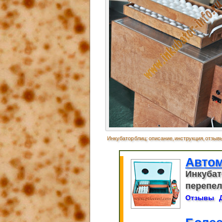
Инкубатор блиц: описание, инструкция, отзыв
Автом
Инкубат
перепело
Отзывы