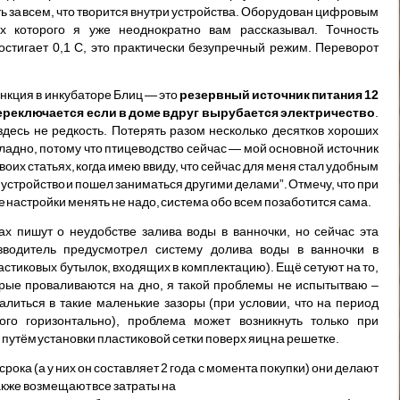
ть за всем, что творится внутри устройства. Оборудован цифровым
ах которого я уже неоднократно вам рассказывал. Точность
стигает 0,1 С, это практически безупречный режим. Переворот
нкция в инкубаторе Блиц — это
резервный источник питания 12
переключается если в доме вдруг вырубается электричество
.
 здесь не редкость. Потерять разом несколько десятков хороших
ладно, потому что птицеводство сейчас — мой основной источник
воих статьях, когда имею ввиду, что сейчас для меня стал удобным
устройство и пошел заниматься другими делами”. Отмечу, что при
настройки менять не надо, система обо всем позаботится сама.
ах пишут о неудобстве залива воды в ванночки, но сейчас эта
зводитель предусмотрел систему долива воды в ванночки в
тиковых бутылок, входящих в комплектацию). Ещё сетуют на то,
рые проваливаются на дно, я такой проблемы не испытытваю –
алиться в такие маленькие зазоры (при условии, что на период
ого горизонтально), проблема может возникнуть только при
 путём установки пластиковой сетки поверх яиц на решетке.
срока (а у них он составляет 2 года с момента покупки) они делают
акже возмещают все затраты на