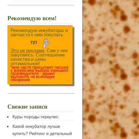
Рекомендую всем!
Рекомендую инкубаторы и
запчасти к ним покупать
тут
Это не реклама
. Сам у них
закупаюсь. Соотношение
качества и цены
оптимальное!
*мне часто присылают письма
с вопросами выбора хорошего
производителя - решил
выложить на всеобщее
обозрение
Свежие записи
Куры породы геркулес
Какой инкубатор лучше
купить? Рейтинг и детальный