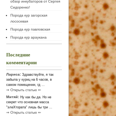
обзор инкубаторов от Сергея
Сидоренко!
Порода кур загорская
лососевая
Порода кур павловская
Порода кур араукана
Последние
комментарии
Лариса:
Здравствуйте, я так
забыла у куриц на 6 часов, в
самом помещении, гд …
⇒ Открыть статью ⇐
Митяй:
Ну как бы да. Но не
секрет что основная масса
"элеХтората" лишь бы три …
⇒ Открыть статью ⇐