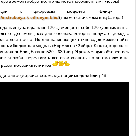
тора в ремонт и обратно, что является несомненным плюсом!
уатации к цифровым моделям «Блиц» —
/instrukciya-k-cifrovym-blic/
(там же есть и схема инкубатора).
одель инкубатора Блиц 120 Ц вмещает в себя 120 куриных яиц, а
льше. Для меня, как для человека который получает доход с
полне достаточно. Но для начинающих птицеводов можно найти
 есть и бюджетная модель «Норма» на 72 яйца). Кстати, в продаже
ая модель Блиц База на 520 – 630 яиц. Я рекомендую обзавестись
ак и я любит переложить все свои хлопоты на автоматику и не
 развитие своих птенчиков
дителя об устройстве и эксплуатации модели Блиц-48: