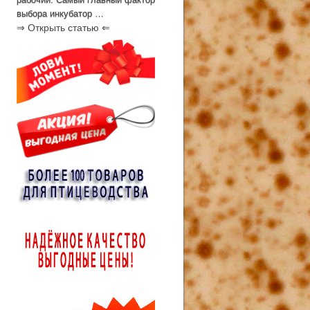
выбора инкубатор …
⇒ Открыть статью ⇐