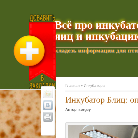
Всё про инкуба
яиц и инкубаци
кладезь информации для пти
Добавить текущую страницу в Избранное
Главная »
Инкубаторы
Инкубатор Блиц: оп
Автор: sergey