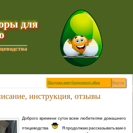
торы для
ю
цеводства
Продажа инкубационного яйца
Форум
исание, инструкция, отзывы
Доброго времени суток всем любителям домашнего
птицеводства
Я продолжаю рассказывать вам о