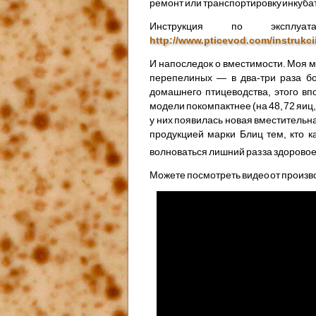
ремонт или транспортировку инкуба
Инструкция по экспл
http://www.pticevod.com/instrukcii
И напоследок о вместимости. Моя м
перепелиных — в два-три раза бо
домашнего птицеводства, этого в
модели покомпактнее (на 48, 72 яиц,
у них появилась новая вместительн
продукцией марки Блиц тем, кто к
волноваться лишний раз за здоровое
Можете посмотреть видео от произво