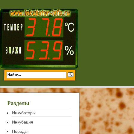
Разделы
Инкубаторы
Инкубация
Породы