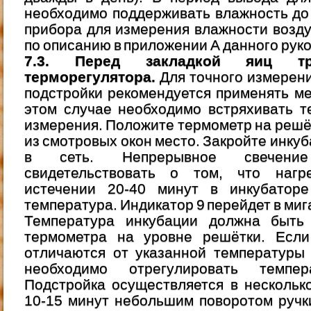
необходимо поддерживать влажность до
прибора для измерения влажности возд
по описанию в приложении А данного рук
7.3. Перед закладкой яиц тре
терморегулятора.
Для точного измерен
подстройки рекомендуется применять м
этом случае необходимо встряхивать т
измерения. Положите термометр на решёт
из смотровых окон место. Закройте инку
в сеть. Непрерывное свечение
свидетельствовать о том, что нагр
истечении 20-40 минут в инкубаторе
температура. Индикатор 9 перейдет в ми
Температура инкубации должна быть
термометра на уровне решётки. Если
отличаются от указанной температуры 
необходимо отрегулировать темпе
Подстройка осуществляется в нескольк
10-15 минут небольшим поворотом ручк