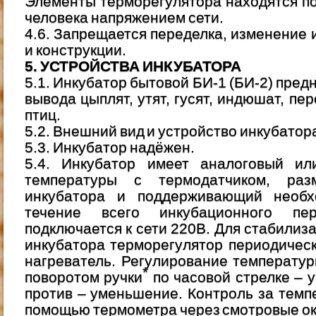
Элементы терморегулятора находятся п
человека напряжением сети.
4.6. Запрещается переделка, изменение 
и конструкции.
5. УСТРОЙСТВА ИНКУБАТОРА
5.1. Инкубатор бытовой БИ-1 (БИ-2) пред
вывода цыплят, утят, гусят, индюшат, пер
птиц.
5.2. Внешний вид и устройство инкубатора
5.3. Инкубатор надёжен.
5.4. Инкубатор имеет аналоговый и
температуры с термодатчиком, ра
инкубатора и поддерживающий необх
течение всего инкубационного пер
подключается к сети 220В. Для стабилиз
инкубатора терморегулятор периодичес
нагреватель. Регулирование температу
*
поворотом ручки
по часовой стрелке – 
против – уменьшение. Контроль за темп
помощью термометра через смотровые ок