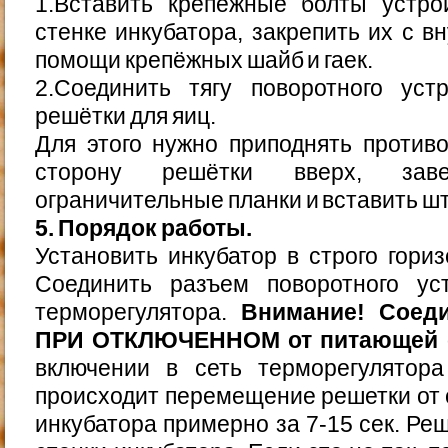
1.Вставить крепёжные болты устро
стенке инкубатора, закрепить их с в
помощи крепёжных шайб и гаек.
2.Соединить тягу поворотного ус
решётки для яиц.
Для этого нужно приподнять против
сторону решётки вверх, зав
ограничительные планки и вставить шт
5. Порядок работы.
Установить инкубатор в строго гори
Соединить разъем поворотного ус
терморегулятора.
Внимание! Соеди
ПРИ ОТКЛЮЧЕННОМ от питающей с
включении в сеть терморегулятор
происходит перемещение решетки от о
инкубатора примерно за 7-15 сек. Ре