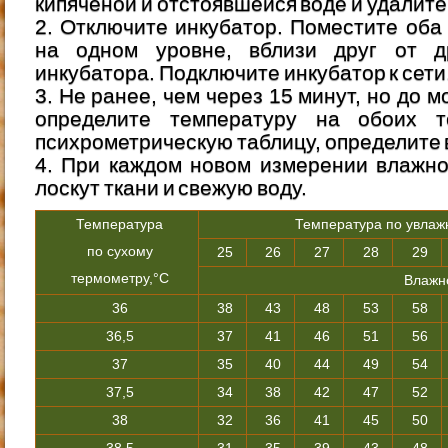
кипяченой и отстоявшейся воде и удалите
2. Отключите инкубатор. Поместите оба
на одном уровне, вблизи друг от д
инкубатора. Подключите инкубатор к сети
3. Не ранее, чем через 15 минут, но до 
определите температуру на обоих т
психрометрическую таблицу, определите 
4. При каждом новом измерении влажно
лоскут ткани и свежую воду.
Температура
Температура по увлаж
по сухому
25
26
27
28
29
термометру,°С
Влажн
36
38
43
48
53
58
36,5
37
41
46
51
56
37
35
40
44
49
54
37,5
34
38
42
47
52
38
32
36
41
45
50