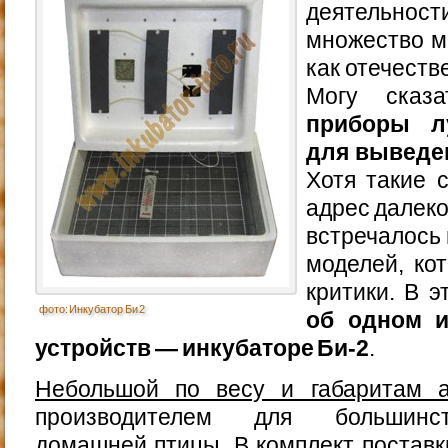
деятельно
множество м
как отечеств
Могу ска
приборы л
для выведе
Хотя такие 
адрес далеко
встречалось 
моделей, ко
критики. В э
фото: Инкубатор Би 2
об одном и
устройств — инкубаторе Би-2
.
Небольшой по весу и габаритам а
производителем для большинст
домашней птицы. В комплект поставк