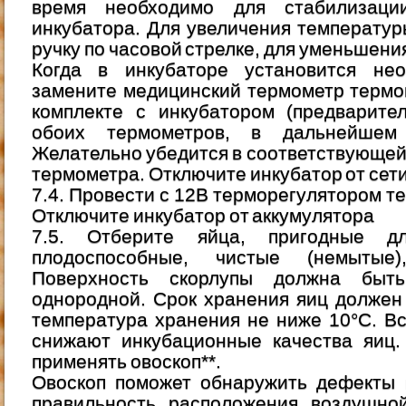
время необходимо для стабилизаци
инкубатора. Для увеличения температу
ручку по часовой стрелке, для уменьшения
Когда в инкубаторе установится нео
замените медицинский термометр термо
комплекте с инкубатором (предварите
обоих термометров, в дальнейшем 
Желательно убедится в соответствующей
термометра. Отключите инкубатор от сети
7.4. Провести с 12В терморегулятором те 
Отключите инкубатор от аккумулятора
7.5. Отберите яйца, пригодные д
плодоспособные, чистые (немытые
Поверхность скорлупы должна быт
однородной. Срок хранения яиц должен
температура хранения не ниже 10°С. В
снижают инкубационные качества яиц.
применять овоскоп**.
Овоскоп поможет обнаружить дефекты 
правильность расположения воздушно