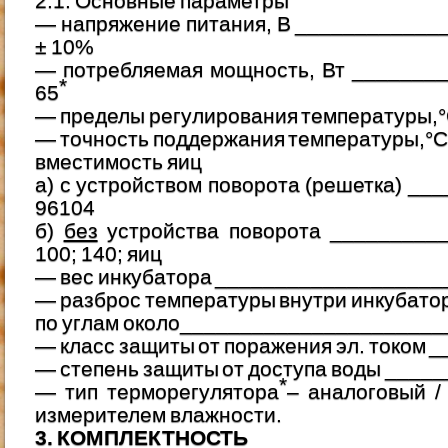
2.1. Основные параметры
— напряжение питания, В _____________
± 10%
— потребляемая мощность, Вт _______
*
65
— пределы регулирования температуры,°
— точность поддержания температуры,°С 
вместимость яиц
а) с устройством поворота (решетка) ___
96104
б)
без
устройства поворота __________
100; 140; яиц
— вес инкубатора ____________________
— разброс температуры внутри инкубато
по углам около______________________
— класс защиты от поражения эл. током _
— степень защиты от доступа воды ____
*
— тип терморегулятора
– аналоговый /
измерителем влажности.
3. КОМПЛЕКТНОСТЬ