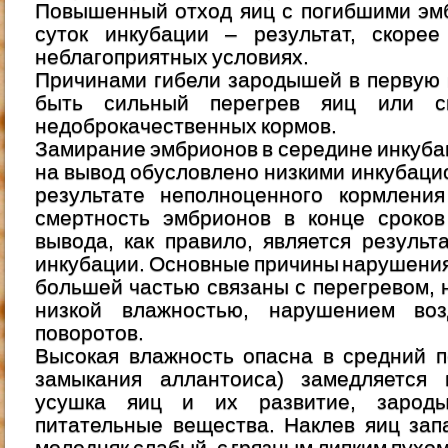
Повышенный отход яиц с погибшими эм
суток инкубации – результат, скорее
неблагоприятных условиях.
Причинами гибели зародышей в первую 
быть сильный перегрев яиц или с
недоброкачественных кормов.
Замирание эмбрионов в середине инкубац
на вывод обусловлено низкими инкубаци
результате неполноценного кормлени
смертность эмбрионов в конце сроков
вывода, как правило, является резуль
инкубации. Основные причины нарушени
большей частью связаны с перегревом, 
низкой влажностью, нарушением во
поворотов.
Высокая влажность опасна в средний п
замыкания аллантоиса) замедляется 
усушка яиц и их развитие, зарод
питательные вещества. Наклев яиц зап