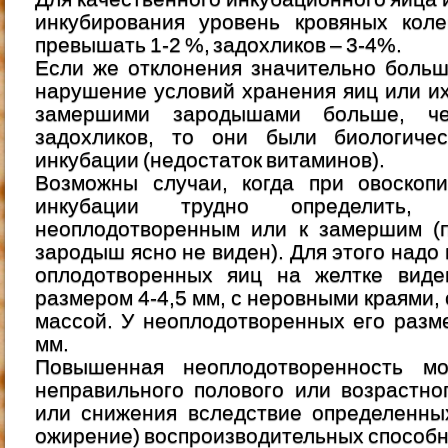
инкубирования уровень кровяных кол
превышать 1-2 %, задохликов – 3-4%.
Если же отклонения значительно больш
нарушение условий хранения яиц или их
замершими зародышами больше, ч
задохликов, то они были биологиче
инкубации (недостаток витаминов).
Возможны случаи, когда при овоскоп
инкубации трудно определить,
неоплодотворенным или к замершим (п
зародыш ясно не виден). Для этого надо 
оплодотворенных яиц на желтке виден
размером 4-4,5 мм, с неровными краями,
массой. У неоплодотворенных его разм
мм.
Повышенная неоплодотворенность мо
неправильного полового или возрастно
или снижения вследствие определенны
ожирение) воспроизводительных способн