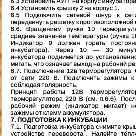
6.3 Установить АУП
на корпус инкубатора
6.4 Установить крышку 2 на корпус 1.
6.5 Подключить сетевой шнур к се
передвинуть решетку к противоположной 
6.6. Вращением ручки 10 терморегул
среднее значение температуры (ручка 1
Индикатор 9 должен гореть постоян
инкубатора). Через 10 — 30 мину
инкубатора поднимется до установленн
мигать, что означает выход на рабочий р
6.7. Подключение 12в терморегулятора.
от сети 220 В. Подключить зажимы к 
соблюдая полярность.
Принцип работы 12В терморегулято
терморегулятора 220 В (см. п.6.6). Пос
рабочий режим (индикатор мигает) н
зажимы от клемм аккумулятора.
7. ПОДГОТОВКА К ИНКУБАЦИИ
7.1. Подготовка инкубатора снимите кры
*
устройство переворота
. Налейте тёпл