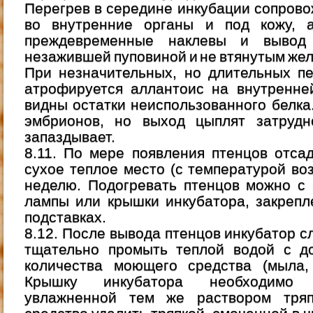
Перегрев в середине инкубации сопров
во внутренние органы и под кожу, 
преждевременные наклевы и вывод
незажившей пуповиной и не втянутым жел
При незначительных, но длительных п
атрофируется аллантоис на внутренне
видны остатки неиспользованного белк
эмбрионов, но выход цыплят затрудн
запаздывает.
8.11. По мере появления птенцов отса
сухое теплое место (с температурой во
неделю. Подогревать птенцов можно с
лампы или крышки инкубатора, закрепл
подставках.
8.12. После вывода птенцов инкубатор с
тщательно промыть теплой водой с д
количества моющего средства (мыла, 
Крышку инкубатора необходимо а
увлажненной тем же раствором тряп