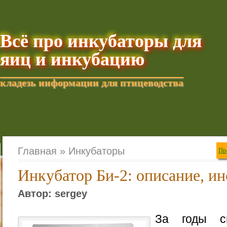
Всё про инкубаторы для
яиц и инкубацию
кладезь информации для птицеводства
Добавить текущую стра
Главная »
Инкубаторы
Пр
Инкубатор Би-2: описание, и
Автор: sergey
За годы св