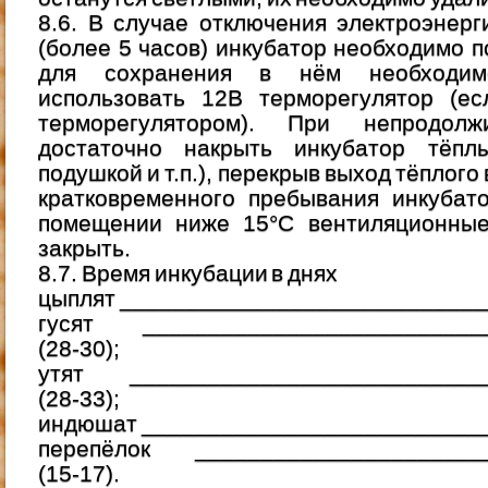
8.6. В случае отключения электроэнер
(более 5 часов) инкубатор необходимо п
для сохранения в нём необходим
использовать 12В терморегулятор (е
терморегулятором). При непродолж
достаточно накрыть инкубатор тёпл
подушкой и т.п.), перекрыв выход тёплого 
кратковременного пребывания инкубат
помещении ниже 15°С вентиляционные
закрыть.
8.7. Время инкубации в днях
цыплят ____________________________
гусят ___________________________
(28-30);
утят ____________________________
(28-33);
индюшат ___________________________
перепёлок _______________________
(15-17).