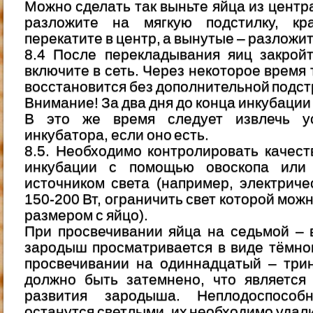
Можно сделать так выньте яйца из центр
разложите на мягкую подстилку, кр
перекатите в центр, а вынутые – разложит
8.4 После перекладывания яиц закрой
включите в сеть. Через некоторое время
восстановится без дополнительной подст
Внимание! За два дня до конца инкубации
В это же время следует извлечь ус
инкубатора, если оно есть.
8.5. Необходимо контролировать качес
инкубации с помощью овоскопа или 
источником света (например, электрич
150-200 Вт, ограничить свет которой мож
размером с яйцо).
При просвечивании яйца на седьмой – 
зародыш просматривается в виде тёмног
просвечивании на одиннадцатый – три
должно быть затемнено, что является
развития зародыша. Неплодоспособ
останутся светлыми, их необходимо удали