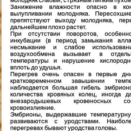
молодняк слабый, с грязным липким пухом
Занижение влажности опасно в ко
вылупливании молодняка. Пересохши
препятствуют выходу молодняка, пе
дальнейшем плохо растет.
При отсутствии поворотов, особен
инкубации (в период замыкания алла
несмыкание и слабое использован
воздухообмена вызывает в отдел
температуры и нарушение кислородн
вплоть до удушья.
Перегрев очень опасен в первые дн
кратковременном завышении темп
наблюдается большая гибель эмбрион
количества кровяных колец, иногда д
внезародышевых кровеносных с
кровоизлияние.
Эмбрионы, выдержавшие температурну
развиваются с уродствами. Наибо
перегревах бывают уродства головы.