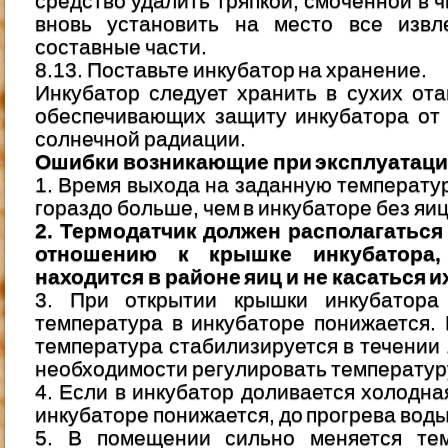
средство удалить тряпкой, смоченной в 
вновь установить на место все извл
составные части.
8.13. Поставьте инкубатор на хранение.
Инкубатор следует хранить в сухих от
обеспечивающих защиту инкубатора от
солнечной радиации.
Ошибки возникающие при эксплуатаци
1. Время выхода на заданную температур
гораздо больше, чем в инкубаторе без яиц
2. Термодатчик должен располагаться
отношению к крышке инкубатора,
находится в районе яиц и не касаться и
3. При открытии крышки инкубатора
температура в инкубаторе понижается.
температура стабилизируется в течении 
необходимости регулировать температур
4. Если в инкубатор доливается холодна
инкубаторе понижается, до прогрева воды
5. В помещении сильно меняется те