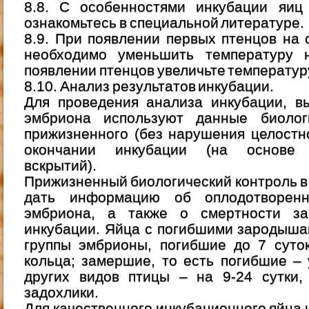
8.8. С особенностями инкубации яиц
ознакомьтесь в специальной литературе.
8.9. При появлении первых птенцов на
необходимо уменьшить температуру 
появлении птенцов увеличьте температуру
8.10. Анализ результатов инкубации.
Для проведения анализа инкубации, в
эмбриона используют данные биологи
прижизненного (без нарушения целостно
окончании инкубации (на основе п
вскрытий).
Прижизненный биологический контроль в
дать информацию об оплодотворен
эмбриона, а также о смертности з
инкубации. Яйца с погибшими зародыша
группы эмбрионы, погибшие до 7 суто
кольца; замершие, то есть погибшие – у
других видов птицы – на 9-24 сутки,
задохлики.
Для качественного инкубационного яйца 