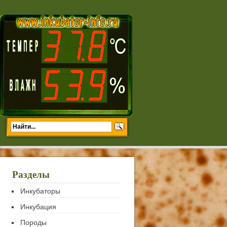
Разделы
Инкубаторы
Инкубация
Породы