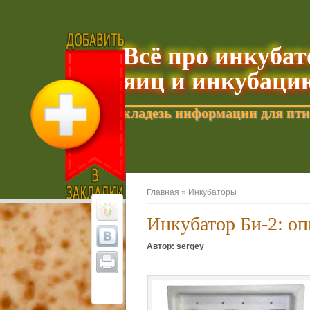
Всё про инкуба
яиц и инкубаци
кладезь информации для пти
Добавить текущую страницу в Избранное
Главная »
Инкубаторы
Инкубатор Би-2: оп
Автор: sergey