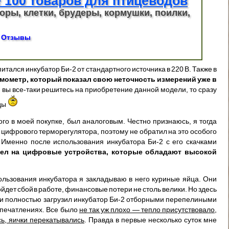
 100 товаров для птицеводов
оры, клетки, брудеры, кормушки, поилки,
Отзывы
тался инкубатор Би-2 от стандартного источника в 220 В. Также в
мометр, который показал свою неточность измерений уже в
и вы все-таки решитесь на приобретение данной модели, то сразу
ды
го в моей покупке, был аналоговым. Честно признаюсь, я тогда
цифрового терморегулятора, поэтому не обратил на это особого
 Именно после использования инкубатора Би-2 с его скачками
ел на цифровые устройства, которые обладают высокой
ользования инкубатора я закладываю в него куриные яйца. Они
ойдет сбой в работе, финансовые потери не столь велики. Но здесь
 и полностью загрузил инкубатор Би-2 отборными перепелиными
впечатлениях. Все было
не так уж плохо — тепло присутствовало,
сь, яички перекатывались
. Правда в первые несколько суток мне