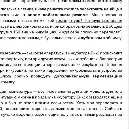
ляющие — приклеил уголок из пластмассы взамен того что сразу
гвоздика в стенки, иначе решетка грозила перескочить на яйца и
лятор жил в своем собственном режиме
. Мне постоянно
сновными показателями: той
температурой которую выставлял
ась на электронном табло, и той которая была реальной
. В общем
грузил 160 яиц на инкубацию, и жди себе спокойно перепелят”.
а редкость нервным, я буквально спал с инкубатором в обнимку
номерность — скачок температуры в инкубаторе Би-2 происходит
нате форточку, или при других воздушных колебаниях. Заподозрил
ерстия для вентиляции, и через сами стенки инкубатора. Перепел
ри инкубации, но такие нарушения микроклимата в устройстве
ишлось срочно проводить
дополнительную герметизацию
и крышку.
ущая температура — обычное явление для этой модели. Для того
 ситуацию многие в придачу к инкубатору Би-2 обзаводятся еще и
о я был не готов к таким сложностям. Хоть мои перепелята и
0, но экспериментировать дальше мне не захотелось. Сейчас в
о лучшие модели, позволяющие получить отличный результат при