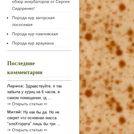
обзор инкубаторов от Сергея
Сидоренко!
Порода кур загорская
лососевая
Порода кур павловская
Порода кур араукана
Последние
комментарии
Лариса:
Здравствуйте, я так
забыла у куриц на 6 часов, в
самом помещении, гд …
⇒ Открыть статью ⇐
Митяй:
Ну как бы да. Но не
секрет что основная масса
"элеХтората" лишь бы три …
⇒ Открыть статью ⇐