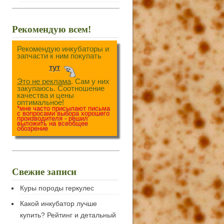
Рекомендую всем!
Рекомендую инкубаторы и
запчасти к ним покупать
тут
Это не реклама
. Сам у них
закупаюсь. Соотношение
качества и цены
оптимальное!
*мне часто присылают письма
с вопросами выбора хорошего
производителя - решил
выложить на всеобщее
обозрение
Свежие записи
Куры породы геркулес
Какой инкубатор лучше
купить? Рейтинг и детальный