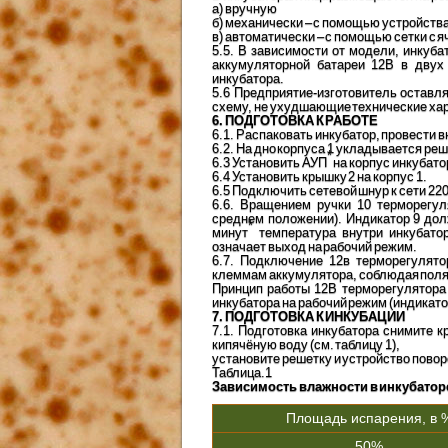
а) вручную
б) механически – с помощью устройства
в) автоматически – с помощью сетки с 
5.5. В зависимости от модели, инкуб
аккумуляторной батареи 12В в двух
инкубатора.
5.6 Предприятие-изготовитель оставля
схему, не ухудшающие технические хар
6. ПОДГОТОВКА К РАБОТЕ
6.1. Распаковать инкубатор, провести 
6.2. На дно корпуса 1 укладывается реше
*
6.3 Установить АУП
на корпус инкубато
6.4 Установить крышку 2 на корпус 1.
6.5 Подключить сетевой шнур к сети 22
6.6. Вращением ручки 10 терморегул
среднем положении). Индикатор 9 долж
*
минут
температура внутри инкубато
означает выход на рабочий режим.
6.7. Подключение 12в терморегулят
клеммам аккумулятора, соблюдая поля
Принцип работы 12В терморегулятора 
инкубатора на рабочий режим (индикат
7. ПОДГОТОВКА К ИНКУБАЦИИ
7.1. Подготовка инкубатора снимите к
кипячёную воду (см. таблицу 1),
установите решетку и устройство повор
Таблица.1
Зависимость влажности в инкубатор
Площадь испарения, в 
50%