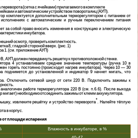
 переворота (сетка с ячейками) прилагаемого в комплекте
ячейками и автоматическим устройством поворота яиц (АУП).
атор комплектуется дополнительным терморегулятором с питанием от
 исполнениях с автоматическим и ручным переключением питания
ет за собой право вносить изменения в конструкцию и электрическую
актеристики инкубатора.
внешний осмотр, проверить комплектность.
тка 8, гладкой стороной вверх. (рис. 1)
ра 1. (см. приложение АУП)
0 В, АУП должен передвинуть решетку к противоположной стенке.
ятора 4 устанавливаем среднее значение температуры (ручка 10 в
ен гореть постоянно (происходит нагрев инкубатора). Через 10 — 30
ра поднимется до установленной и индикатор 9 начнет мигать, что
ора. Отключить сетевой шнур от сети 220 В. Подключить зажимы к
рность.
аналогичен работе терморегулятора 220 В (см. п.6.6). После выхода
ор мигает) необходимо отсоединить зажимы от клемм аккумулятора.
*
рышку, извлеките решётку и устройство переворота
. Налейте тёплую
ота в корпус.
е от площади испарения
%
Влажность в инкубаторе, в %
40-47