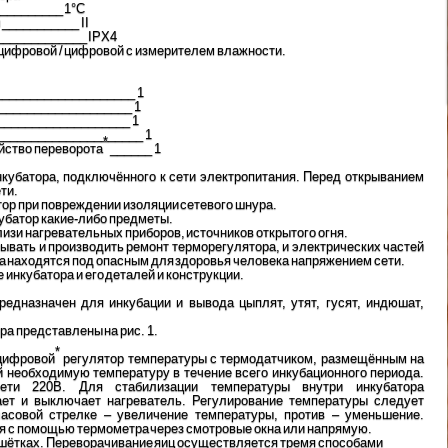
_________ 1°С
 ___________ II
_____________ IPX4
 цифровой / цифровой с измерителем влажности.
_____________________ 1
_____________________ 1
____________________ 1
______________________ 1
*
йство переворота
______ 1
нкубатора, подключённого к сети электропитания. Перед открыванием
ти.
тор при повреждении изоляции сетевого шнура.
кубатор какие-либо предметы.
лизи нагревательных приборов, источников открытого огня.
ывать и производить ремонт терморегулятора, и электрических частей
 находятся под опасным для здоровья человека напряжением сети.
 инкубатора и его деталей и конструкции.
предназначен для инкубации и вывода цыплят, утят, гусят, индюшат,
ра представлены на рис. 1.
*
 цифровой
регулятор температуры с термодатчиком, размещённым на
необходимую температуру в течение всего инкубационного периода.
ети 220В. Для стабилизации температуры внутри инкубатора
ает и выключает нагреватель. Регулирование температуры следует
часовой стрелке – увеличение температуры, против – уменьшение.
я с помощью термометра через смотровые окна или напрямую.
ешётках. Переворачивание яиц осуществляется тремя способами