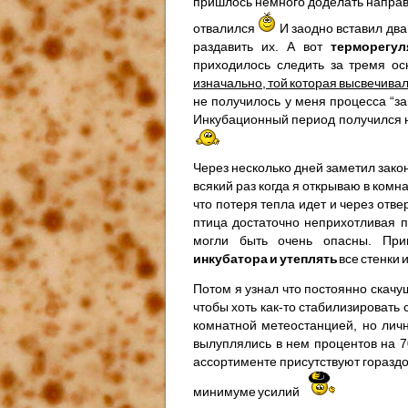
пришлось немного доделать направ
отвалился
И заодно вставил два 
раздавить их. А вот
терморегу
приходилось следить за тремя о
изначально, той которая высвечивал
не получилось у меня процесса “за
Инкубационный период получился н
Через несколько дней заметил зако
всякий раз когда я открываю в ком
что потеря тепла идет и через отв
птица достаточно неприхотливая п
могли быть очень опасны. Пр
инкубатора и утеплять
все стенки 
Потом я узнал что постоянно скач
чтобы хоть как-то стабилизировать
комнатной метеостанцией, но личн
вылуплялись в нем процентов на 7
ассортименте присутствуют горазд
минимуме усилий