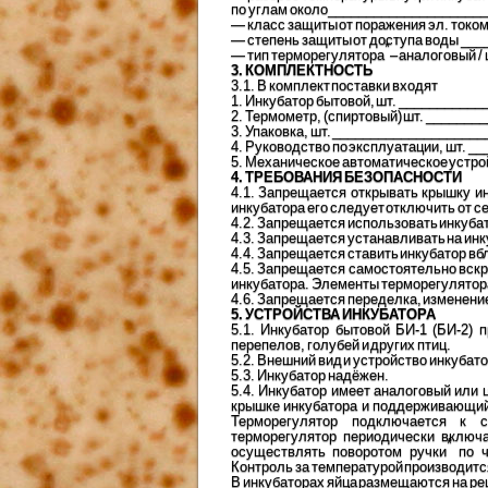
по углам около_____________________
— класс защиты от поражения эл. током
— степень защиты от доступа воды ___
*
— тип терморегулятора
– аналоговый /
3. КОМПЛЕКТНОСТЬ
3.1. В комплект поставки входят
1. Инкубатор бытовой, шт. __________
2. Термометр, (спиртовый) шт. ______
3. Упаковка, шт. ___________________
4. Руководство по эксплуатации, шт. _
5. Механическое автоматическое устро
4. ТРЕБОВАНИЯ БЕЗОПАСНОСТИ
4.1. Запрещается открывать крышку и
инкубатора его следует отключить от се
4.2. Запрещается использовать инкуба
4.3. Запрещается устанавливать на ин
4.4. Запрещается ставить инкубатор вб
4.5. Запрещается самостоятельно вскр
инкубатора. Элементы терморегулятора
4.6. Запрещается переделка, изменение
5. УСТРОЙСТВА ИНКУБАТОРА
5.1. Инкубатор бытовой БИ-1 (БИ-2) 
перепелов, голубей и других птиц.
5.2. Внешний вид и устройство инкубато
5.3. Инкубатор надёжен.
5.4. Инкубатор имеет аналоговый или
крышке инкубатора и поддерживающий 
Терморегулятор подключается к с
терморегулятор периодически включ
*
осуществлять поворотом ручки
по 
Контроль за температурой производитс
В инкубаторах яйца размещаются на р