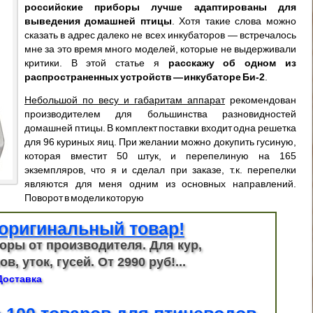
российские приборы лучше адаптированы для
выведения домашней птицы
. Хотя такие слова можно
сказать в адрес далеко не всех инкубаторов — встречалось
мне за это время много моделей, которые не выдерживали
критики. В этой статье я
расскажу об одном из
распространенных устройств — инкубаторе Би-2
.
Небольшой по весу и габаритам аппарат
рекомендован
производителем для большинства разновидностей
домашней птицы. В комплект поставки входит одна решетка
для 96 куриных яиц. При желании можно докупить гусиную,
которая вместит 50 штук, и перепелиную на 165
экземпляров, что я и сделал при заказе, т.к. перепелки
являются для меня одним из основных направлений.
Поворот в модели которую
оригинальный товар!
оры от производителя. Для кур,
в, уток, гусей. От 2990 руб!...
Доставка