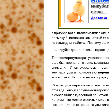
Более
Инкубат
сетка...
Доставка
я приобретал был автоматическим, пи
посылку был вложен комнатный
тер
первые дни работы
. Поэтому есл
планируйте дополнительные расхо
Тип терморегулятора, установленно
еще был неопытен в использовании 
внимания. И как оказалось — зря.
температуры я
полностью переш
точностью
. Но обо всем по порядку.
Обычно для первого тестового исп
стоят дешево, и в случае если произ
я соблазнился купленной решеткой
яйцами. Что можно сказать о моих 
вентиляция тоже, решетка двигала