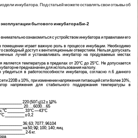
 модели инкубатора. Под статьей можете оставлять свои отзывы об
 эксплуатации бытового инкубатора Би-2
 внимательно ознакомиться с устройством инкубатора и правилами его
в помещении играет важную роль в процессе инкубации. Необходимо
его свободный доступ к вентиляционным отверстиям. Нельзя допускать
нечных лучей и устанавливать инкубатор на продуваемых местах
является температура в пределах от 20°С до 25°С. Не допускается
кубатор не предназначен для использования на полу.
 убедиться в работоспособности инкубатора, согласно п.6 данного
т сети 220В ± 10%, при изменении напряжения питающей сети более 10%,
затор напряжения для стабильного поддержания температуры в
_________ 220 (50 Гц)12 ± 10%
*
____________ 20….6030…65
,°С ________ 33°С — 43°С
С _________ ± 0,2
___________ 36; 63; 7077; 96104
_________ на 50; 90; 100; 140; яиц
*
___________ 2-6 кг.
тора