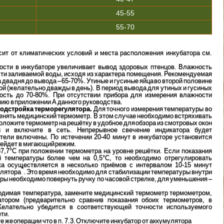
45-55
55-70
сит от климатических условий и места расположения инкубатора см.
ости в инкубаторе увеличивает вывод здоровых птенцов. Влажность
сти заливаемой воды, исходя из характера помещения. Рекомендуемая
 два дня до вывода – 65-70%. Утиные и гусиные яйца во второй половине
й (желательно дважды в день). В период вывода для утиных и гусиных
ость до 70-80%. При отсутствии прибора для измерения влажности
нию в приложении А данного руководства.
 подстройка терморегулятора.
Для точного измерения температуры во
енять медицинский термометр. В этом случае необходимо встряхивать
оложите термометр на решётку в удобное для обзора из смотровых окон
й и включите в сеть. Непрерывное свечение индикатора будет
атели включены. По истечении 20-40 минут в инкубаторе установится
рейдет в мигающий режим.
7,7°С при положении термометра на уровне решётки. Если показания
й температуры более чем на 0,5°С, то необходимо отрегулировать
ка осуществляется в несколько приёмов с интервалом 10-15 минут
*
улятора
. Это время необходимо для стабилизации температуры внутри
ры необходимо повернуть ручку по часовой стрелке, для уменьшения –
ходимая температура, замените медицинский термометр термометром,
тором (предварительно сравнив показания обоих термометров, в
Желательно убедится в соответствующей точности используемого
ти.
е же операции что в п. 7.3. Отключите инкубатор от аккумулятора