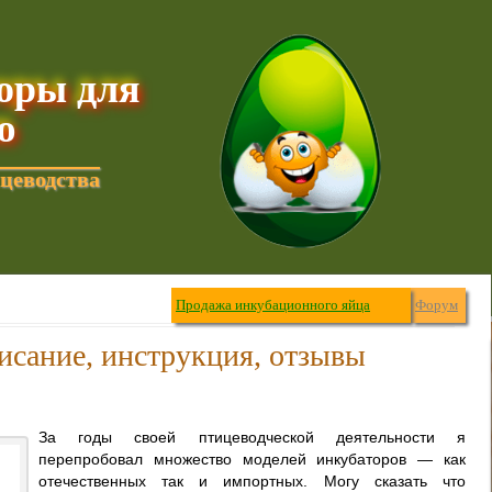
торы для
ю
цеводства
Продажа инкубационного яйца
Форум
исание, инструкция, отзывы
За годы своей птицеводческой деятельности я
перепробовал множество моделей инкубаторов — как
отечественных так и импортных. Могу сказать что