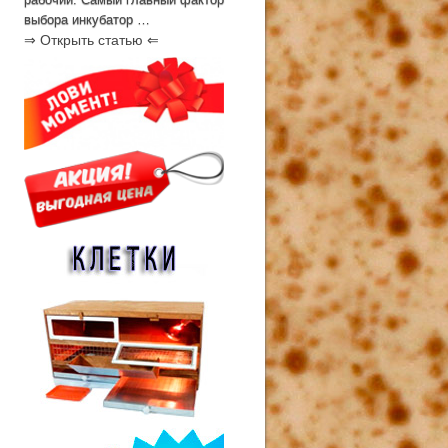
выбора инкубатор …
⇒ Открыть статью ⇐