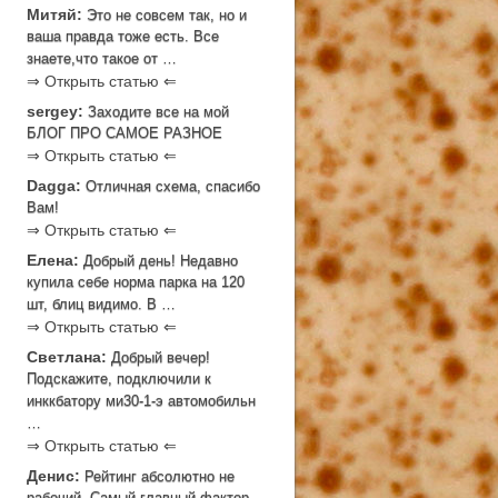
Митяй:
Это не совсем так, но и
ваша правда тоже есть. Все
знаете,что такое от …
⇒ Открыть статью ⇐
sergey:
Заходите все на мой
БЛОГ ПРО САМОЕ РАЗНОЕ
⇒ Открыть статью ⇐
Dagga:
Отличная схема, спасибо
Вам!
⇒ Открыть статью ⇐
Елена:
Добрый день! Недавно
купила себе норма парка на 120
шт, блиц видимо. В …
⇒ Открыть статью ⇐
Светлана:
Добрый вечер!
Подскажите, подключили к
инккбатору ми30-1-э автомобильн
…
⇒ Открыть статью ⇐
Денис:
Рейтинг абсолютно не
рабочий. Самый главный фактор