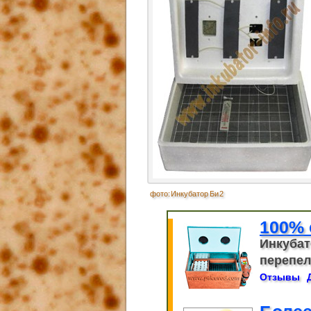
фото: Инкубатор Би 2
100% 
Инкубат
перепело
Отзывы