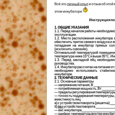
Всё это
личный опыт
и отзыв об этой
этом инкубаторе
Инструкция по
1. ОБЩИЕ УКАЗАНИЯ
1.1. Перед началом работы необходимо
эксплуатации.
1.2. Место расположения инкубатора 
обеспечить приток свежего воздуха и 
попадания на инкубатор прямых сол
(исключить сквозняк).
Оптимальной температурой помещения 
температура ниже 15°С и выше 35°С. Ин
1.3. Перед закладкой яйц необходимо
руководства.
1.4. Инкубатор рассчитан на питание о
необходимо использовать стабили
инкубаторе.
2. ТЕХНИЧЕСКИЕ ДАННЫЕ
2.1. Основные параметры
— напряжение питания, В _____________
— потребляемая мощность, Вт ______
— пределы регулирования температуры
— точность поддержания температуры,°
вместимость яиц
а) с устройством поворота (решетка) __
б)
без
устройства поворота ____________
— вес инкубатора ___________________
— разброс температуры внутри инкуба