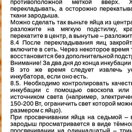
противоположной меткой вверх. 
перекладывать, а осторожно перекатыв
ткани зародыша.
Можно сделать так выньте яйца из центр
разложите на мягкую подстилку, кр
перекатите в центр, а вынутые – разложит
8.4 После перекладывания яиц закрой
включите в сеть. Через некоторое время
восстановится без дополнительной подст
Внимание! За два дня до конца инкубации
В это же время следует извлечь ус
инкубатора, если оно есть.
8.5. Необходимо контролировать качес
инкубации с помощью овоскопа или 
источником света (например, электрич
150-200 Вт, ограничить свет которой мож
размером с яйцо).
При просвечивании яйца на седьмой – 
зародыш просматривается в виде тёмног
просвечивании на одиннадцатый – три