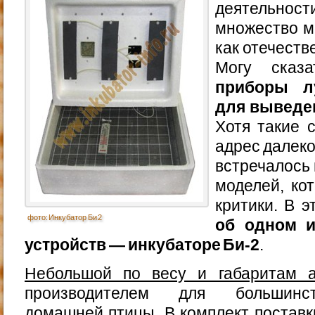
деятельно
множество м
как отечеств
Могу ска
приборы л
для выведе
Хотя такие 
адрес далеко
встречалось 
моделей, ко
критики. В э
фото: Инкубатор Би 2
об одном и
устройств — инкубаторе Би-2
.
Небольшой по весу и габаритам а
производителем для большинст
домашней птицы. В комплект поставк