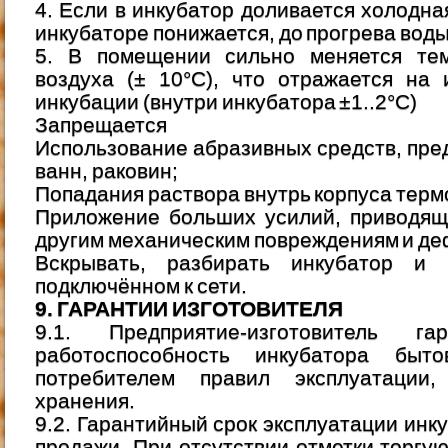
4. Если в инкубатор доливается холодна
инкубаторе понижается, до прогрева воды
5. В помещении сильно меняется те
воздуха (± 10°C), что отражается на
инкубации (внутри инкубатора ±1..2°C)
Запрещается
Использование абразивных средств, пре
ванн, раковин;
Попадания раствора внутрь корпуса терм
Приложение больших усилий, приводящ
другим механическим повреждениям и д
Вскрывать, разбирать инкубатор и 
подключённом к сети.
9. ГАРАНТИИ ИЗГОТОВИТЕЛЯ
9.1. Предприятие-изготовитель га
работоспособность инкубатора быт
потребителем правил эксплуатации,
хранения.
9.2. Гарантийный срок эксплуатации инк
продажи. При отсутствии отметки торгу