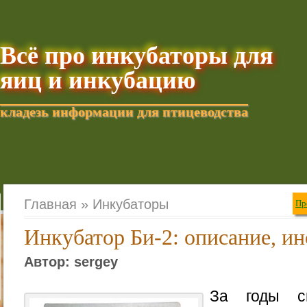
Всё про инкубаторы для
яиц и инкубацию
кладезь информации для птицеводства
Добавить текущую стра
Главная »
Инкубаторы
Пр
Инкубатор Би-2: описание, и
Автор: sergey
За годы св