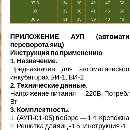
37,5
34
38
42
47
52
38
32
36
41
45
50
38,5
31
35
39
43
48
ПРИЛОЖЕНИЕ АУП (автоматич
переворота яиц)
Инструкция по применению
1. Назначение.
Предназначен для автоматическо
инкубаторах БИ-1, БИ-2
2. Технические данные.
Напряжение питания — 220В, Потреб
Вт
3. Комплектность.
1. (АУП-01-05) в сборе — 1 4. Крепёжна
2. Решётка для яиц -1 5. Инструкция -1