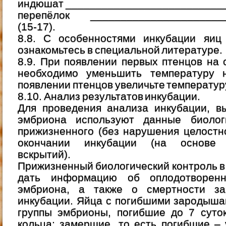
индюшат ___________________________
перепёлок _______________________
(15-17).
8.8. С особенностями инкубации яиц
ознакомьтесь в специальной литературе.
8.9. При появлении первых птенцов на
необходимо уменьшить температуру 
появлении птенцов увеличьте температуру
8.10. Анализ результатов инкубации.
Для проведения анализа инкубации, в
эмбриона используют данные биологи
прижизненного (без нарушения целостно
окончании инкубации (на основе п
вскрытий).
Прижизненный биологический контроль в
дать информацию об оплодотворен
эмбриона, а также о смертности з
инкубации. Яйца с погибшими зародыша
группы эмбрионы, погибшие до 7 суто
кольца; замершие, то есть погибшие – у