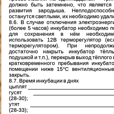
должно быть затемнено, что является
развития зародыша. Неплодоспособ
останутся светлыми, их необходимо удали
8.6. В случае отключения электроэнер
(более 5 часов) инкубатор необходимо п
для сохранения в нём необходим
использовать 12В терморегулятор (е
терморегулятором). При непродолж
достаточно накрыть инкубатор тёпл
подушкой и т.п.), перекрыв выход тёплого 
кратковременного пребывания инкубат
помещении ниже 15°С вентиляционные
закрыть.
8.7. Время инкубации в днях
цыплят ____________________________
гусят ___________________________
(28-30);
утят ____________________________
(28-33);