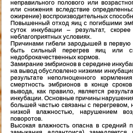
неправильного полового или возрастно
или снижения вследствие определенны
ожирение) воспроизводительных способн
Повышенный отход яиц с погибшими эм
суток инкубации – результат, скорее
неблагоприятных условиях.
Причинами гибели зародышей в первую 
быть сильный перегрев яиц или с
недоброкачественных кормов.
Замирание эмбрионов в середине инкубац
на вывод обусловлено низкими инкубаци
результате неполноценного кормлени
смертность эмбрионов в конце сроков
вывода, как правило, является резуль
инкубации. Основные причины нарушени
большей частью связаны с перегревом, 
низкой влажностью, нарушением во
поворотов.
Высокая влажность опасна в средний п
замыкания аллантоиса) замедляется 