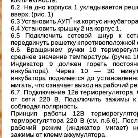
6.2. На дно корпуса 1 укладывается реш
вверх. (рис. 1)
*
6.3 Установить АУП
на корпус инкубатора
6.4 Установить крышку 2 на корпус 1.
6.5 Подключить сетевой шнур к се
передвинуть решетку к противоположной 
6.6. Вращением ручки 10 терморегул
среднее значение температуры (ручка 1
Индикатор 9 должен гореть постоян
инкубатора). Через 10 — 30 мину
инкубатора поднимется до установленн
мигать, что означает выход на рабочий р
6.7. Подключение 12в терморегулятора.
от сети 220 В. Подключить зажимы к 
соблюдая полярность.
Принцип работы 12В терморегулято
терморегулятора 220 В (см. п.6.6). Пос
рабочий режим (индикатор мигает) н
зажимы от клемм аккумулятора.