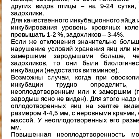
других видов птицы – на 9-24 сутки,
задохлики.
Для качественного инкубационного яйца 
инкубирования уровень кровяных кол
превышать 1-2 %, задохликов – 3-4%.
Если же отклонения значительно больш
нарушение условий хранения яиц или их
замершими зародышами больше, ч
задохликов, то они были биологиче
инкубации (недостаток витаминов).
Возможны случаи, когда при овоскоп
инкубации трудно определить,
неоплодотворенным или к замершим (п
зародыш ясно не виден). Для этого надо 
оплодотворенных яиц на желтке виден
размером 4-4,5 мм, с неровными краями,
массой. У неоплодотворенных его разм
мм.
Повышенная неоплодотворенность мо