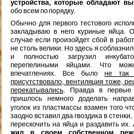
устройства, которые обладают в
обо всем по порядку.
Обычно для первого тестового испол
закладываю в него куриные яйца. О
случае если произойдет сбой в рабо
не столь велики. Но здесь я соблазни
и полностью загрузил инкубат
перепелиными яйцами. Что мож
впечатлениях. Все было
не так
присутствовало, вентиляция тоже, ре
перекатывались
. Правда в первые 
пришлось немного доделать напр
уголок из пластмассы взамен того ч
заодно вставил два гвоздика в стенки
перескочить на яйца и раздавить их.
жил в своем собственном реж