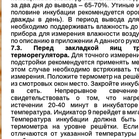
за два дня до вывода – 65-70%. Утиные 
половине инкубации рекомендуется оро
дважды в день). В период вывода для
необходимо поддерживать влажность до
прибора для измерения влажности возд
по описанию в приложении А данного рук
7.3. Перед закладкой яиц тре
терморегулятора.
Для точного измерен
подстройки рекомендуется применять м
этом случае необходимо встряхивать т
измерения. Положите термометр на решёт
из смотровых окон место. Закройте инку
в сеть. Непрерывное свечение
свидетельствовать о том, что нагр
истечении 20-40 минут в инкубаторе
температура. Индикатор 9 перейдет в ми
Температура инкубации должна быть
термометра на уровне решётки. Если
отличаются от указанной температуры 