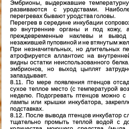
Эмбрионы, выдержавшие температурну
развиваются с уродствами. Наибо
перегревах бывают уродства головы.
Перегрев в середине инкубации сопров
во внутренние органы и под кожу, 
преждевременные наклевы и вывод
незажившей пуповиной и не втянутым жел
При незначительных, но длительных п
атрофируется аллантоис на внутренне
видны остатки неиспользованного белк
эмбрионов, но выход цыплят затрудн
запаздывает.
8.11. По мере появления птенцов отса
сухое теплое место (с температурой во
неделю. Подогревать птенцов можно с
лампы или крышки инкубатора, закрепл
подставках.
8.12. После вывода птенцов инкубатор с
тщательно промыть теплой водой с д
количества моющего средства (мыла, 