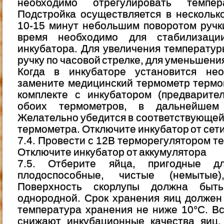
необходимо отрегулировать темпе
Подстройка осуществляется в нескольк
10-15 минут небольшим поворотом ручк
время необходимо для стабилизаци
инкубатора. Для увеличения температу
ручку по часовой стрелке, для уменьшения
Когда в инкубаторе установится нео
замените медицинский термометр термо
комплекте с инкубатором (предварите
обоих термометров, в дальнейшем 
Желательно убедится в соответствующей
термометра. Отключите инкубатор от сети
7.4. Провести с 12В терморегулятором те 
Отключите инкубатор от аккумулятора
7.5. Отберите яйца, пригодные д
плодоспособные, чистые (немытые
Поверхность скорлупы должна быт
однородной. Срок хранения яиц должен
температура хранения не ниже 10°С. В
снижают инкубационные качества яиц.