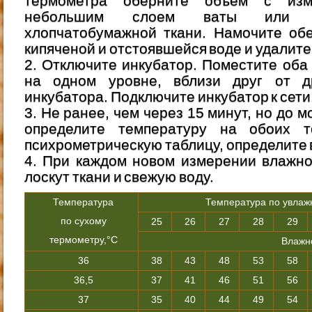
термометра оберните объём с изм
небольшим слоем ваты или д
хлопчатобумажной ткани. Намочите обе
кипяченой и отстоявшейся воде и удалите
2. Отключите инкубатор. Поместите оба
на одном уровне, вблизи друг от д
инкубатора. Подключите инкубатор к сети
3. Не ранее, чем через 15 минут, но до 
определите температуру на обоих т
психрометрическую таблицу, определите 
4. При каждом новом измерении влажно
лоскут ткани и свежую воду.
Температура
Температура по увлаж
по сухому
25
26
27
28
29
термометру,°С
Влажн
36
38
43
48
53
58
36,5
37
41
46
51
56
37
35
40
44
49
54