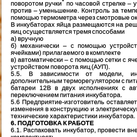
*
поворотом ручки
по часовой стрелке – 
против – уменьшение. Контроль за темп
помощью термометра через смотровые ок
В инкубаторах яйца размещаются на ре
яиц осуществляется тремя способами
а) вручную
б) механически – с помощью устройст
ячейками) прилагаемого в комплекте
в) автоматически – с помощью сетки с я
устройством поворота яиц (АУП).
5.5. В зависимости от модели, инк
дополнительным терморегулятором с пит
батареи 12В в двух исполнениях с ав
переключением питания инкубатора.
5.6 Предприятие-изготовитель оставляет
изменения в конструкцию и электрическ
технические характеристики инкубатора.
6. ПОДГОТОВКА К РАБОТЕ
6.1. Распаковать инкубатор, провести в
комплектность.