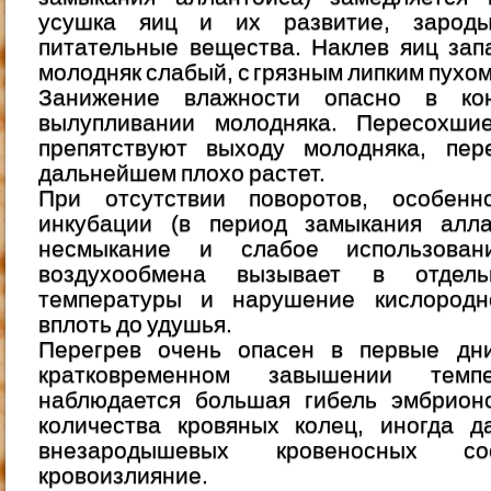
усушка яиц и их развитие, зарод
питательные вещества. Наклев яиц зап
молодняк слабый, с грязным липким пухом
Занижение влажности опасно в ко
вылупливании молодняка. Пересохши
препятствуют выходу молодняка, пе
дальнейшем плохо растет.
При отсутствии поворотов, особен
инкубации (в период замыкания алла
несмыкание и слабое использован
воздухообмена вызывает в отдел
температуры и нарушение кислородн
вплоть до удушья.
Перегрев очень опасен в первые дн
кратковременном завышении темп
наблюдается большая гибель эмбрион
количества кровяных колец, иногда д
внезародышевых кровеносных с
кровоизлияние.