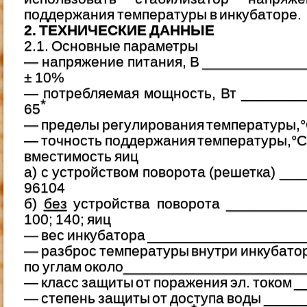
поддержания температуры в инкубаторе.
2. ТЕХНИЧЕСКИЕ ДАННЫЕ
2.1. Основные параметры
— напряжение питания, В _____________
± 10%
— потребляемая мощность, Вт _______
*
65
— пределы регулирования температуры,°
— точность поддержания температуры,°С 
вместимость яиц
а) с устройством поворота (решетка) ___
96104
б)
без
устройства поворота __________
100; 140; яиц
— вес инкубатора ____________________
— разброс температуры внутри инкубато
по углам около______________________
— класс защиты от поражения эл. током _
— степень защиты от доступа воды ____