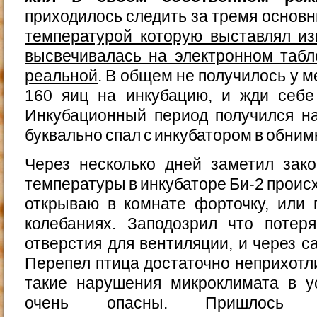
приходилось следить за тремя основн
температурой которую выставлял из
высвечивалась на электронном табл
реальной
. В общем не получилось у м
160 яиц на инкубацию, и жди себе 
Инкубационный период получился на
буквально спал с инкубатором в обним
Через несколько дней заметил зак
температуры в инкубаторе Би-2 происх
открываю в комнате форточку, или 
колебаниях. Заподозрил что потер
отверстия для вентиляции, и через с
Перепел птица достаточно неприхотли
такие нарушения микроклимата в у
очень опасны. Пришлось с