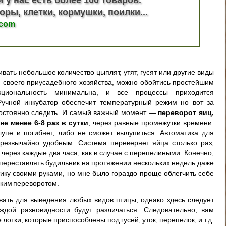
оры, клетки, кормушки, поилки...
.com
вать небольшое количество цыплят, утят, гусят или другие виды
 своего приусадебного хозяйства, можно обойтись простейшим
кциональность минимальна, и все процессы приходится
Ручной инкубатор обеспечит температурный режим но вот за
постоянно следить. И самый важный момент —
переворот яиц,
е менее 6-8 раз в сутки
, через равные промежутки времени.
упе и погибнет, либо не сможет вылупиться. Автоматика для
чрезвычайно удобным. Система перевернет яйца столько раз,
 через каждые два часа, как в случае с перепелиными. Конечно,
 переставлять будильник на протяжении нескольких недель даже
ику своими руками, но мне было гораздо проще облегчить себе
ским переворотом.
вать для выведения любых видов птицы, однако здесь следует
ждой разновидности будут различаться. Следовательно, вам
отки, которые приспособлены под гусей, уток, перепелок, и т.д.