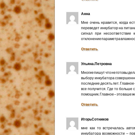
Анна
Мне очень нравится, когда ес
переведет инкубатор на питан
сигнал при несоответствие
отклонение параметра влажнос
Ответить
Ульяна.Петровна
Многие пишут что не готовы дела
выбору инкубатора совершенно
последние десять лет. Главное
все получится. Где то больше 
помощник. Главное – это ваше 
Ответить
ИгорьСотников
мне как то встречалась авт
инкубатора возможности – по