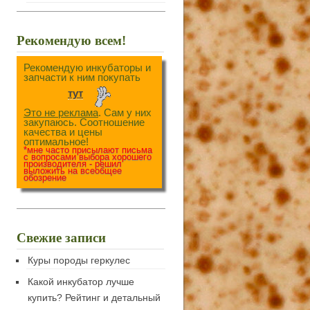
Рекомендую всем!
Рекомендую инкубаторы и
запчасти к ним покупать
тут
Это не реклама
. Сам у них
закупаюсь. Соотношение
качества и цены
оптимальное!
*мне часто присылают письма
с вопросами выбора хорошего
производителя - решил
выложить на всеобщее
обозрение
Свежие записи
Куры породы геркулес
Какой инкубатор лучше
купить? Рейтинг и детальный