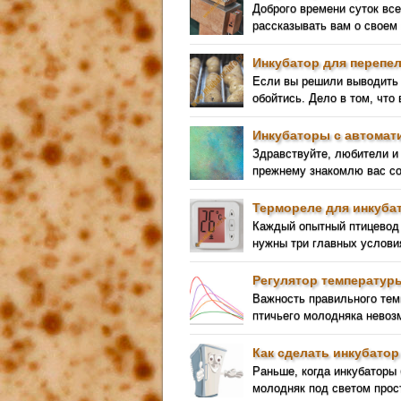
Доброго времени суток вс
рассказывать вам о своем
Инкубатор для перепе
Если вы решили выводить 
обойтись. Дело в том, что
Инкубаторы с автомат
Здравствуйте, любители и
прежнему знакомлю вас со
Термореле для инкуба
Каждый опытный птицевод 
нужны три главных услови
Регулятор температур
Важность правильного тем
птичьего молодняка невозм
Как сделать инкубатор
Раньше, когда инкубаторы
молодняк под светом прост