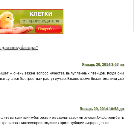
 для инкубатора”
Январь 20, 2014 3:07 пп
ишет – очень важен вопрос качества вылупленных птенцов. Когда они
вать учатся быстрее, да и растут лучше. В наше время без автоматики уже
Январь 29, 2014 10:58 дп
шите вы купить инкубатор, или же сделать своими руками. Он должен быть
нтролирования всех происходящих при инкубации яиц процессов.