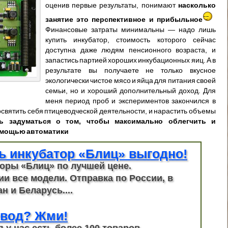
оценив первые результаты, понимают
насколько
занятие это перспективное и прибыльное
Финансовые затраты минимальны — надо лишь
купить инкубатор, стоимость которого сейчас
доступна даже людям пенсионного возраста, и
запастись партией хороших инкубационных яиц. А в
результате вы получаете не только вкусное
экологически чистое мясо и яйца для питания своей
семьи, но и хороший дополнительный доход. Для
меня период проб и экспериментов закончился в
посвятить себя птицеводческой деятельности, и нарастить объемы
ь задуматься о том, чтобы максимально облегчить и
омощью автоматики
ь инкубатор «Блиц» выгодно!
оры «Блиц» по лучшей цене.
ии все модели. Отправка по России, в
н и Беларусь....
вод? Жми!
я у нас есть более 100 товаров.