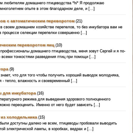
ем любителям домашнего птицеводства *hi* Я продолжаю
 многолетнем опыте в этом благодарном деле, и […]
лов с автоматическим переворотом
(21)
в своем домашнем хозяйстве перепелов, то без инкубатора вам не
 в процессе селекции перепелки совершенно […]
ическим переворотом яиц
(10)
 профессионалы домашнего птицеводства, меня зовут Сергей и я по-
 всеми тонкостями разведения птиц при помощи […]
тора
(9)
знает, что для того чтобы получить хороший выводок молодняка,
я - тепло, влажность и своевременный […]
ы для инкубатора
(16)
пературного режима для выведения здорового полноценного
ожно переоценить. Именно от него будет зависеть […]
 из холодильника
(15)
 были доступны далеко не всем, птицеводы пробовали выводить
ой электрической лампы, в коробках, ведрах и […]