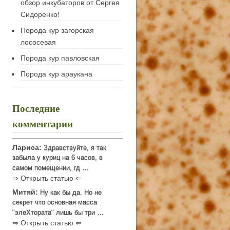
обзор инкубаторов от Сергея
Сидоренко!
Порода кур загорская
лососевая
Порода кур павловская
Порода кур араукана
Последние
комментарии
Лариса:
Здравствуйте, я так
забыла у куриц на 6 часов, в
самом помещении, гд …
⇒ Открыть статью ⇐
Митяй:
Ну как бы да. Но не
секрет что основная масса
"элеХтората" лишь бы три …
⇒ Открыть статью ⇐