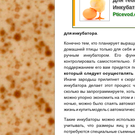
Инкубат
Pticevod
для инкубатора
.
Конечно тем, кто планирует выращи
домашней птицы только для себя и
ручным инкубатором. Его фун
контролировать самостоятельно. 
поддержанием его вам придется 
который следует осуществлять н
Иначе зародыш прилипнет к скорл
инкубатора делает этот процесс 
сколько вы запрограммируете, хоть
можно упорно экономить на этом и
ночью, можно было спаять автомат
жизнь и купить модель с автоматиче
Такие инкубаторы можно использо
учитывать, что размеры яиц у ка
потребуются специальные съемные л