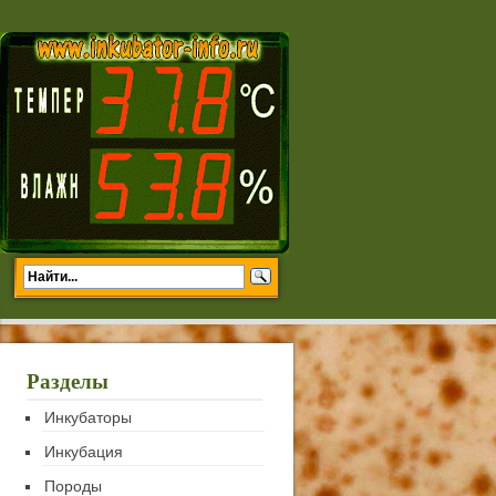
Разделы
Инкубаторы
Инкубация
Породы