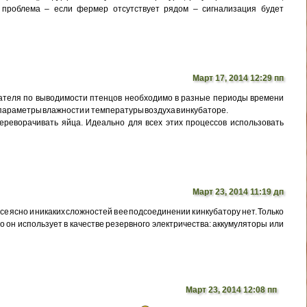
а проблема – если фермер отсутствует рядом – сигнализация будет
Март 17, 2014 12:29 пп
зателя по выводимости птенцов необходимо в разные периоды времени
араметры влажности и температуры воздуха в инкубаторе.
ереворачивать яйца. Идеально для всех этих процессов использовать
Март 23, 2014 11:19 дп
се ясно и никаких сложностей в ее подсоединении к инкубатору нет. Только
что он использует в качестве резервного электричества: аккумуляторы или
Март 23, 2014 12:08 пп