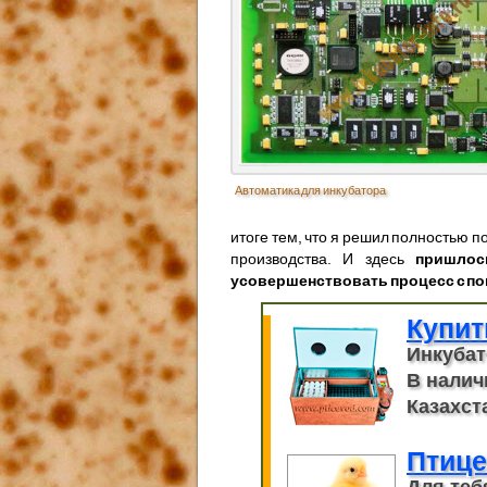
Автоматика для инкубатора
итоге тем, что я решил полностью 
производства. И здесь
пришлос
усовершенствовать процесс с п
Купит
Инкубат
В налич
Казахста
Птице
Для теб