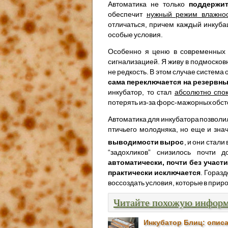
Автоматика не только
поддержит
обеспечит
нужный режим влажнос
отличаться, причем каждый инкуба
особые условия.
Особенно я ценю в современных 
сигнализацией. Я живу в подмоско
не редкость. В этом случае система 
сама переключается на резервны
инкубатор, то стал
абсолютно спок
потерять из-за форс-мажорных обсто
Автоматика для инкубатора позволи
птичьего молодняка, но еще и зна
выводимости вырос
, и они стал
“задохликов” снизилось почти
автоматически, почти без участ
практически исключается
. Гораз
воссоздать условия, которые в прир
Читайте похожую инфор
Инкубатор Блиц: описа