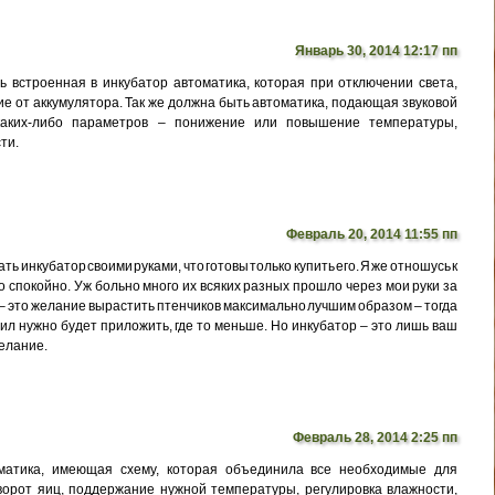
Январь 30, 2014 12:17 пп
ть встроенная в инкубатор автоматика, которая при отключении света,
ие от аккумулятора. Так же должна быть автоматика, подающая звуковой
 каких-либо параметров – понижение или повышение температуры,
ти.
Февраль 20, 2014 11:55 пп
ть инкубатор своими руками, что готовы только купить его. Я же отношусь к
 спокойно. Уж больно много их всяких разных прошло через мои руки за
 – это желание вырастить птенчиков максимально лучшим образом – тогда
сил нужно будет приложить, где то меньше. Но инкубатор – это лишь ваш
желание.
Февраль 28, 2014 2:25 пп
оматика, имеющая схему, которая объединила все необходимые для
ворот яиц, поддержание нужной температуры, регулировка влажности,