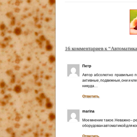
16 комментариев к “Автоматика
Петр
Автор абсолютно правильно п
активные, подвижные, они и кле
никуда…
Ответить
marina
Мое мнение такое. Неважно – ре
оборудован автоматикой для ко
Ответить