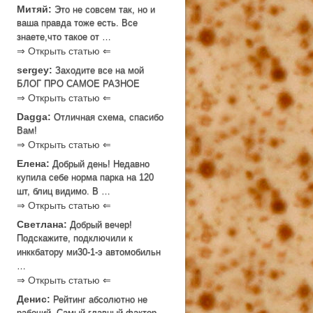
Митяй:
Это не совсем так, но и
ваша правда тоже есть. Все
знаете,что такое от …
⇒ Открыть статью ⇐
sergey:
Заходите все на мой
БЛОГ ПРО САМОЕ РАЗНОЕ
⇒ Открыть статью ⇐
Dagga:
Отличная схема, спасибо
Вам!
⇒ Открыть статью ⇐
Елена:
Добрый день! Недавно
купила себе норма парка на 120
шт, блиц видимо. В …
⇒ Открыть статью ⇐
Светлана:
Добрый вечер!
Подскажите, подключили к
инккбатору ми30-1-э автомобильн
…
⇒ Открыть статью ⇐
Денис:
Рейтинг абсолютно не
рабочий. Самый главный фактор