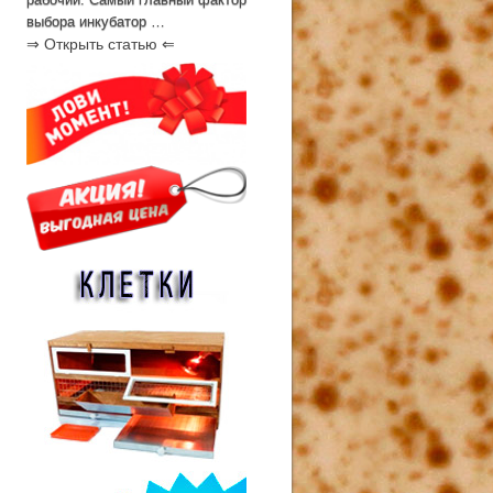
выбора инкубатор …
⇒ Открыть статью ⇐