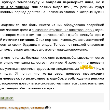
 нужную температуру и вовремя перевернет яйца
, но и
ти и вентиляции
. Для разных видов птиц эти режимы будут
ционный период делится на несколько этапов, в которые нужны
моделях то, что большинство из них оборудовано аварийной
вном частном доме и
внезапное отключение электроэнергии
здесь
оповещает меня о том, что произошел сбой в работе инкубатора, и
й источник питания
. С тех пор как я использую автоматический
оен за своих будущих птенцов
. Теперь нет никакой опасности
ятельств пару десятков а то и сотен яиц одновременно.
ла мне не только без лишних хлопот выводить большое количество
чительно улучшила качество птенчиков. Я заметил, что
процент
и вылупляться крепкими, здоровыми и подвижными
Число
 до нуля. Я понял, что
когда весь процесс происходит
ия человека, то возможность ошибок в соблюдении режима
до надежнее доверить все системе, чем пытаться самостоятельно
оде птенцам обеспечивает наседка.
мацию:
ние, инструкция, отзывы
(84)