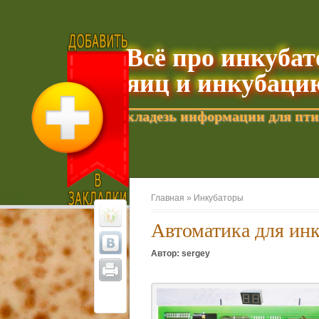
Всё про инкуба
яиц и инкубаци
кладезь информации для пти
Добавить текущую страницу в Избранное
Главная »
Инкубаторы
Автоматика для ин
Автор: sergey