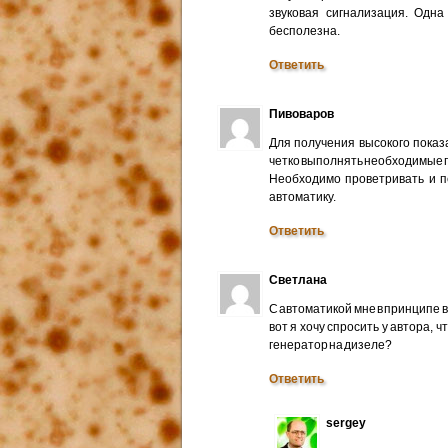
звуковая сигнализация. Одн
бесполезна.
Ответить
Пивоваров
Для получения высокого пока
четко выполнять необходимые п
Необходимо проветривать и п
автоматику.
Ответить
Светлана
С автоматикой мне в принципе в
вот я хочу спросить у автора, 
генератор на дизеле?
Ответить
sergey