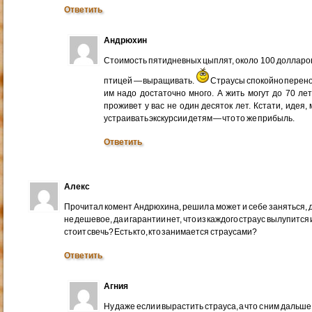
Ответить
Андрюхин
Стоимость пятидневных цыплят, около 100 долларов. 
птицей — выращивать.
Страусы спокойно перено
им надо достаточно много. А жить могут до 70 ле
проживет у вас не один десяток лет. Кстати, идея
устраивать экскурсии детям — что то же прибыль.
Ответить
Алекс
Прочитал комент Андрюхина, решил а может и себе заняться, 
не дешевое, да и гарантии нет, что из каждого страус вылупится 
стоит свечь? Есть кто, кто занимается страусами?
Ответить
Агния
Ну даже если и вырастить страуса, а что с ним дальше