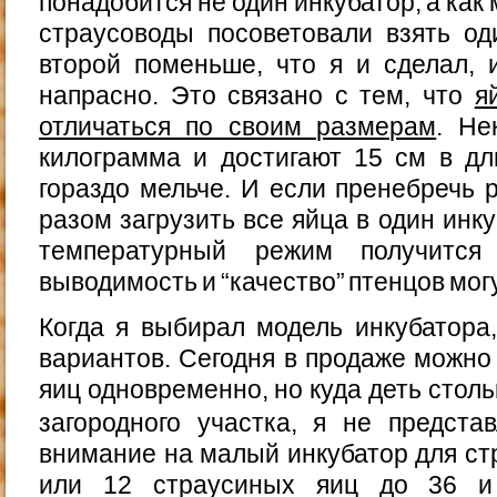
понадобится не один инкубатор, а ка
страусоводы посоветовали взять од
второй поменьше, что я и сделал, 
напрасно. Это связано с тем, что
я
отличаться по своим размерам
. Не
килограмма и достигают 15 см в дл
гораздо мельче. И если пренебречь 
разом загрузить все яйца в один инку
температурный режим получится
выводимость и “качество” птенцов мог
Когда я выбирал модель инкубатора
вариантов. Сегодня в продаже можно 
яиц одновременно, но куда деть столь
загородного участка, я не предст
внимание на малый инкубатор для стр
или 12 страусиных яиц до 36 и