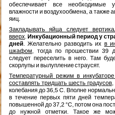
обеспечивает все необходимые у
влажности и воздухообмена, а также 
яиц.
Закладывать яйца следует вертик
вверх
.
Инкубационный период у стра
дней
. Желательно разводить их
в и
шкафом
, тогда по прошествии 39 
следует переселить в него. Там буд
скорлупы и вылупление страусят.
Температурный режим в инкубаторе
составлять тридцать шесть градусов
колебания до 36,5 С. Вполне нормальн
в течение первых пяти дней темпер
повышенной до 37,2 °С, потом она по
до нужной отметки. Такое же мо