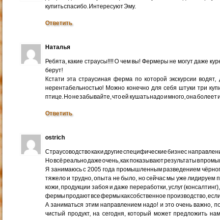
купить спасибо. Интересуют Эму.
Ответить
Наталья
Ребята, какие страусы!!!! О чем вы! Фермеры не могут даже ку
берут!
Кстати эта страусиная ферма по которой экскурсии водят,
нерентабельностью! Можно конечно для себя штуки три купи
птице. Но не забывайте, что ей кушать надо и много, она более
Ответить
ostrich
Страусоводство как и другие специфические бизнес направлени
Но всё реально даже очень, как показывают результаты в про
Я занимаюсь с 2005 года промышленным разведением чёрного
тяжело и трудно, опыта не было, но сейчас мы уже лидируем 
кожи, продукции забоя и даже переработки, услуг (консалтинг)
фермы продают все фермы как собственное производство, если 
А заниматься этим направлением надо! и это очень важно, п
чистый продукт, на сегодня, который может предложить на