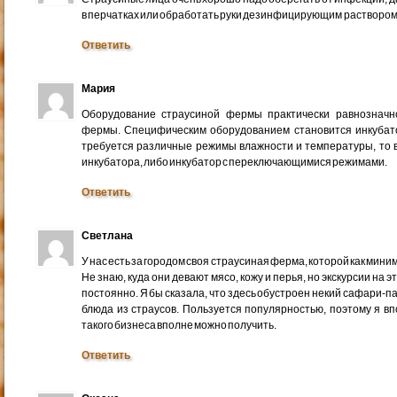
в перчатках или обработать руки дезинфицирующим раствором. 
Ответить
Мария
Оборудование страусиной фермы практически равнозначн
фермы. Специфическим оборудованием становится инкубатор
требуется различные режимы влажности и температуры, то 
инкубатора, либо инкубатор с переключающимися режимами.
Ответить
Светлана
У нас есть за городом своя страусиная ферма, которой как миним
Не знаю, куда они девают мясо, кожу и перья, но экскурсии на 
постоянно. Я бы сказала, что здесь обустроен некий сафари-па
блюда из страусов. Пользуется популярностью, поэтому я вп
такого бизнеса вполне можно получить.
Ответить