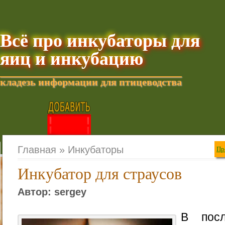
Всё про инкубаторы для
яиц и инкубацию
кладезь информации для птицеводства
Добавить текущую стра
Главная »
Инкубаторы
Пр
Инкубатор для страусов
Автор: sergey
В посл