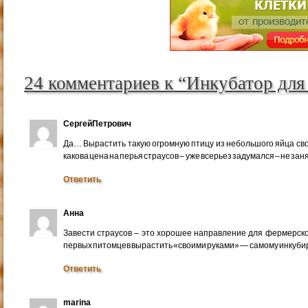
24 комментариев к “Инкубатор для
СергейПетрович
Да… Вырастить такую огромную птицу из небольшого яйца свои
какова цена на перья страусов – уже всерьез задумался – не за
Ответить
Анна
Завести страусов – это хорошее направление для фермерско
первых питомцев вырастить «своими руками» — самому инкубир
Ответить
marina