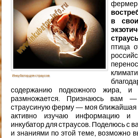
ферме
востре
в свои
экзот
страус
птица о
росси
пере
клима
Инкубатор для страусов
благ
содержанию подкожного жира, и
размножается. Признаюсь вам —
страусиную ферму — моя ближайшая ц
активно изучаю информацию и п
инкубатор для страусов. Поделюсь с 
и знаниями по этой теме, возможно в