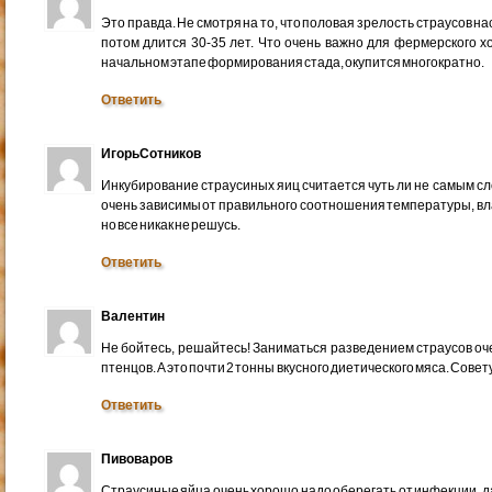
Это правда. Не смотря на то, что половая зрелость страусов на
потом длится 30-35 лет. Что очень важно для фермерского х
начальном этапе формирования стада, окупится многократно.
Ответить
ИгорьСотников
Инкубирование страусиных яиц считается чуть ли не самым сл
очень зависимы от правильного соотношения температуры, вл
но все никак не решусь.
Ответить
Валентин
Не бойтесь, решайтесь! Заниматься разведением страусов оче
птенцов. А это почти 2 тонны вкусного диетического мяса. Сове
Ответить
Пивоваров
Страусиные яйца очень хорошо надо оберегать от инфекции, д