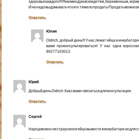
здоровья каждого!!! Рекомендую всем детям, беременным, кор
И не надо выдумывать что его тяжело продать! Продать можно вс
Ответить
Юлия
Ostrich, добрый день!!! У нас лежат яйца в инкубатор
вами проконсультироваться! У нас одна взросл
89277103013
Ответить
Юрий
Добрый день Ostrich. Как с вами связаться для консультации.
Ответить
Сергей
Народ можно ли страусиное яйцо вывести в инкубаторе не для 