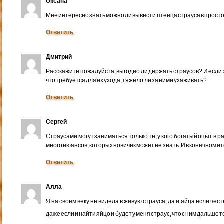
Оксана
Мне интересно знать можно ли вывести птенца страуса в просто
Ответить
Дмитрий
Расскажите пожалуйста, выгодно ли держать страусов? И если э
что требуется для их ухода, тяжело ли за ними ухаживать?
Ответить
Сергей
Страусами могут заниматься только те, у кого богатый опыт в р
много нюансов, которых новичёк может не знать. И в конечном ит
Ответить
Алла
Я на своем веку не видела в живую страуса, да и яйца если чес
даже если и найти яйцо и будет у меня страус, что с ним дальше 