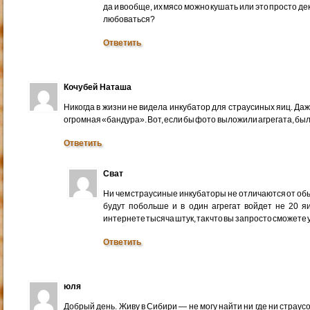
да и вообще, их мясо можно кушать или это просто д
любоваться?
Ответить
Кочубей Наташа
Никогда в жизни не видела инкубатор для страусиных яиц. Даже
огромная «бандура». Вот, если бы фото выложили агрегата, был
Ответить
Сват
Ни чем страусиные инкубаторы не отличаются от обыч
будут побольше и в один агрегат войдет не 20 яиц
интернете тысяча штук, так что вы запросто сможете
Ответить
юля
Добрый день. Живу в Сибири — не могу найти ни где ни страусо