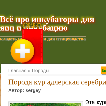
Всё про инкубаторы для
яиц и инкубацию
кладезь информации для птицеводства
Добавить текущую стра
Главная »
Породы
Пр
Порода кур адлерская серебри
Автор: sergey
Эта кур