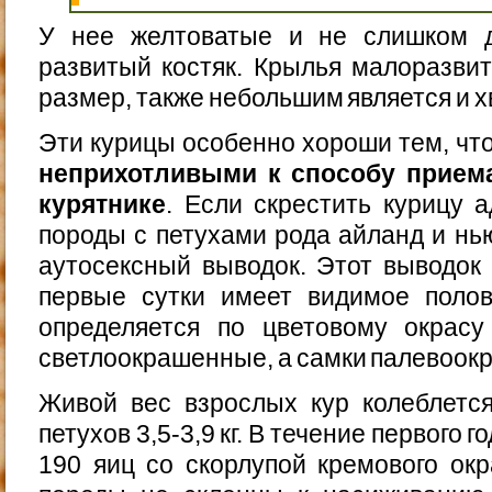
У нее желтоватые и не слишком д
развитый костяк. Крылья малоразви
размер, также небольшим является и х
Эти курицы особенно хороши тем, чт
неприхотливыми к способу прием
курятнике
. Если скрестить курицу 
породы с петухами рода айланд и нью
аутосексный выводок. Этот выводок 
первые сутки имеет видимое полов
определяется по цветовому окрас
светлоокрашенные, а самки палевоок
Живой вес взрослых кур колеблется 
петухов 3,5-3,9 кг. В течение первого г
190 яиц со скорлупой кремового ок