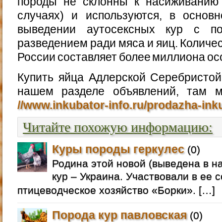
породы не склонны к насиживанию 
случаях) и используются, в основ
выведении аутосексных кур с п
разведением ради мяса и яиц. Количес
России составляет более миллиона ос
Купить яйца Адлерской Серебристой
нашем разделе объявлений, там 
//www.inkubator-info.ru/prodazha-in
Читайте похожую информацию:
Куры породы геркулес
(0)
Родина этой новой (выведена в на
кур – Украина. Участвовали в ее 
птицеводческое хозяйство «Борки». […]
Порода кур павловская
(0)