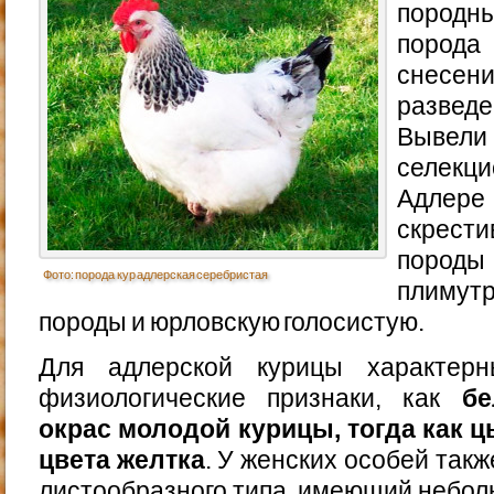
породн
порода
снесени
разведе
Вывел
селекци
Адлере 
скрести
породы
Фото: порода кур адлерская серебристая
плимутр
породы и юрловскую голосистую.
Для адлерской курицы характер
физиологические признаки, как
бе
окрас молодой курицы, тогда как 
цвета желтка
. У женских особей такж
листообразного типа, имеющий небол