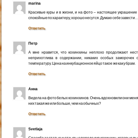
marina
Красивые куры и в жизни, и на фото – настоящее украшение
спокойные по характеру, хорошо несутся. Думаю себе завести
Ответить
Петр
А мне нравится, что кохинхины неплохо продолжают нес
неприхотлива в содержании, никаких особых заморочек 
температуру. Цена на инкубационное яйцо такое же как у брам.
Ответить
Анна
Видела на фото белых кохинхинов. Очень вдохновили они меня
них такая же или больше, чем на обычных?
Ответить
Svetlaja
Спасибо за статью и отзывы о породе кур кохинхин, которые вы 