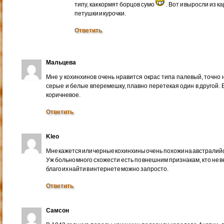
типу, как кормят борцов сумо
. Вот и выросли из 
петушки и курочки.
Ответить
Мальцева
Мне у кохинхинов очень нравится окрас типа палевый, точно н
серые и белые вперемешку, плавно перетекая один в другой. 
коричневое.
Ответить
Kleo
Мне кажется или черные кохинхины очень похожи на австралий
Уж больно много схожести есть по внешним признакам, кто не в
благо их найти в интернете можно запросто.
Ответить
Самсон