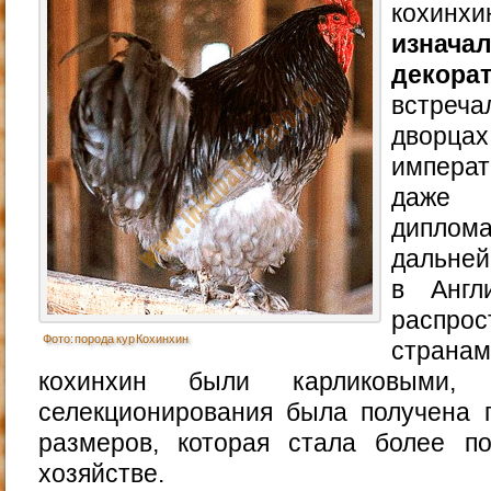
кохинх
изнача
декора
встреч
двор
импера
даже 
диплома
дальней
в Англ
распрос
Фото: порода кур Кохинхин
страна
кохинхин были карликовыми,
селекционирования была получена 
размеров, которая стала более п
хозяйстве.