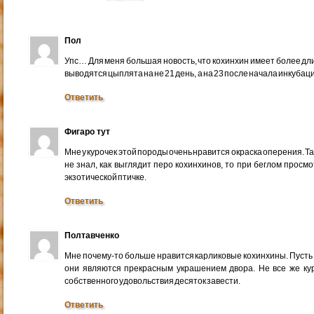
Пол
Упс… Для меня большая новость, что кохинхин имеет более дл
выводятся цыплята на не 21 день, а на 23 после начала инкуб
Ответить
Фигаро тут
Мне у курочек этой породы очень нравится окраска оперения. Та
не знал, как выглядит перо кохинхинов, то при беглом просм
экзотической птичке.
Ответить
Полтавченко
Мне почему-то больше нравится карликовые кохинхины. Пусть от
они являются прекрасным украшением двора. Не все же кур
собственного удовольствия десяток завести.
Ответить