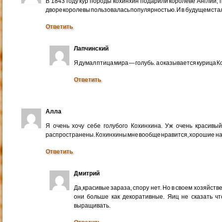
В 1843 году кур породы кохинхин подарили королеве Англии, 
дворе королевы пользовалась популярностью. И в будущем ста
Ответить
Лапчинский
Я думал птица мира — голубь. а оказывается курица 
Ответить
Алла
Я очень хочу себе голубого Кохинхина. Уж очень красивы
распространены. Кохинхины мне вообще нравится, хорошие нас
Ответить
Дмитрий
Да,красивые зараза, спору нет. Но в своем хозяйстве
они больше как декоративные. Яиц не сказать чт
выращивать.