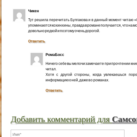
Чикен
Тут решила перечитать Булгакова и в данный момент читаю «Р
упоминаются кохинхины, правда в романе получается, что на м
довольно редкой и поэтому очень дорогой.
Ответить
РомаБосс
Ничего себе вы мелочи замечаете при прочтении книг.
читал.
Хотя с другой стороны, когда увлекаешься по
информацию о ней, даже в о романах.
Ответить
Добавить комментарий для
Самсо