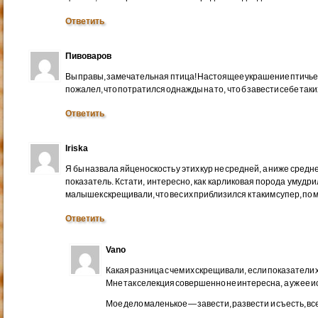
Ответить
Пивоваров
Вы правы, замечательная птица! Настоящее украшение птичьего
пожалел, что потратился однажды на то, что б завести себе таки
Ответить
Iriska
Я бы назвала яйценоскость у этих кур не средней, а ниже средней
показатель. Кстати, интересно, как карликовая порода умудрил
малышек скрещивали, что вес их приблизился к таким супер, по
Ответить
Vano
Какая разница с чем их скрещивали, если показатели
Мне так селекция совершенно не интересна, а уж ее и
Мое дело маленькое — завести, развести и съесть, вс