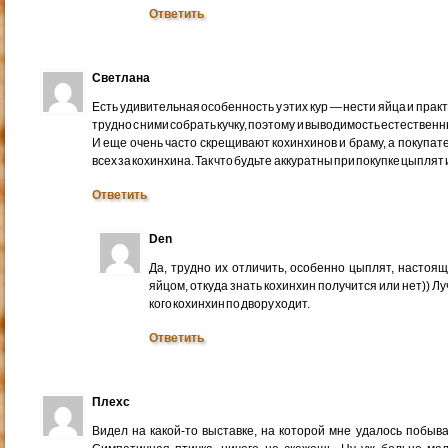
Ответить
Светлана
Есть удивительная особенность у этих кур — нести яйца и прак
трудно с ними собрать кучку, поэтому и выводимость естествен
И еще очень часто скрещивают кохинхинов и браму, а покупат
всех за кохинхина. Так что будьте аккуратны при покупке цыплят 
Ответить
Den
Да, трудно их отличить, особенно цыплят, настоящ
яйцом, откуда знать кохинхин получится или нет)) Лу
кого кохинхин по двору ходит.
Ответить
Плехс
Видел на какой-то выставке, на которой мне удалось побыва