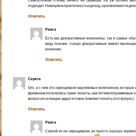
Симпатичная птичка, ничего не скажешь. Ну уж больно мал
подходит. Нам нужна практичность и доход, а развлекаются дек
Ответить
Раиса
Есть как декоративные кохинхины, так и самые об
виду похожи, только декоративные имеют маленьки
кохинхин.
Ответить
Серега
Ого, а с чем это скрещивали карликовых кохинхинов, которые
временем получились такие гиганты, как пятикилограммовые 
вопрос их селекции, вдруг это мне поможет понять этот вопрос )
Ответить
Раиса
Сергей их не скрещивали, их просто хорошо кормил