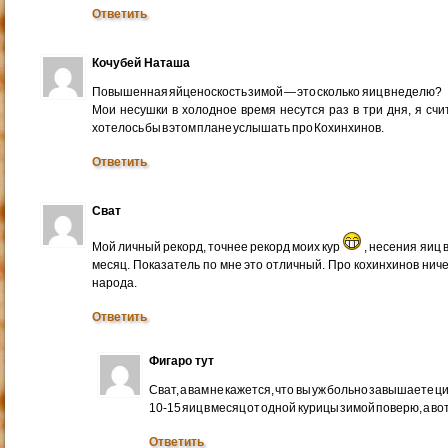
Ответить
Кочубей Наташа
Повышенная яйценоскость зимой — это сколько яиц в неделю?
Мои несушки в холодное время несутся раз в три дня, я счи
хотелось бы в этом плане услышать про Кохинхинов.
Ответить
Сват
Мой личный рекорд, точнее рекорд моих кур
, несения яиц 
месяц. Показатель по мне это отличный. Про кохинхинов ниче
народа.
Ответить
Фигаро тут
Сват, а вам не кажется, что вы уж больно завышаете 
10-15 яиц в месяц от одной курицы зимой поверю, а вот
Ответить