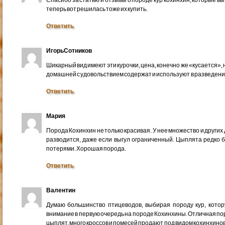
теперь вот решилась тоже их купить.
Ответить
ИгорьСотников
Шикарный вид имеют эти курочки, цена, конечно же «кусается
домашней с удовольствием содержат и используют в разведени
Ответить
Мария
Порода Кохинхин не только красивая. У нее множество и других
разводится, даже если выгул ограниченный. Цыплята редко
потерями. Хорошая порода.
Ответить
Валентин
Думаю большинство птицеводов, выбирая породу кур, котор
внимание в первую очередь на породе Кохинхины. Отличная по
цыплят, много кроссов и помесей продают под видом кохинхинов