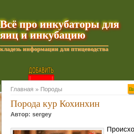
Всё про инкубаторы для
яиц и инкубацию
кладезь информации для птицеводства
Добавить текущую стра
Главная »
Породы
Пр
Порода кур Кохинхин
Автор: sergey
Происх