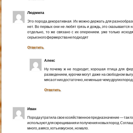
Людмила
Это порода декоративная. Их можно держать для разнообрази
нет. Во первых они не любят грязь и дождь, это сказывается н
отдельно, то же связано с их оперением. уже только исход
серьезного фермерства не подходят
Ответить
Алекс
Ну почему ж не подходит, хорошая птица для фер
разведением, курочки могут даже на свободном выгу
мяса от них достаточно, не меньше чем у других пород
Ответить
Иван
Порода утратила свое хозяйственное предназначение — так г
используют для скрещивания и получения новых пород. Соглашу
много, а мясо, хоть и вкусное, но мало.