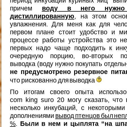
период инкубации куриных яиц “выпи
причем
воду в него нужно 
дистиллированную
, на этом осно
увлажнения. Для меня как для чело
первом плане стоит удобство и м
процессе работы устройства это не
первых надо чаще подходить к инк
очередную порцию, во-вторых по
выводка (воду нужно покупать отдельн
не предусмотрено резервное пита
что рискованно для выводка
По итогам своего опыта использо
com king suro 20 могу сказать, что
несколько инкубаций, с некоторым
дополнениями
вывод птенцов был непл
%
.
Были в нем и цыплята “на шпа