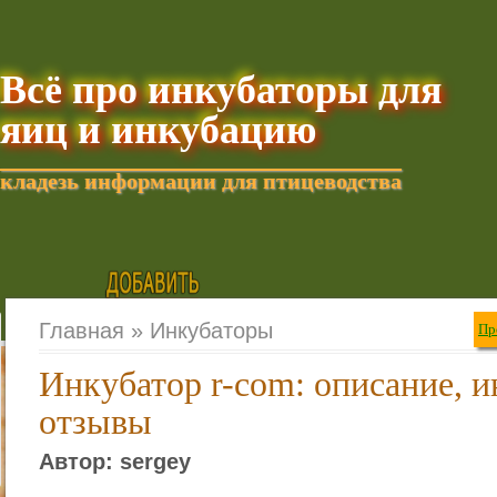
Всё про инкубаторы для
яиц и инкубацию
кладезь информации для птицеводства
Добавить текущую стра
Главная »
Инкубаторы
Пр
Инкубатор r-com: описание, и
отзывы
Автор: sergey