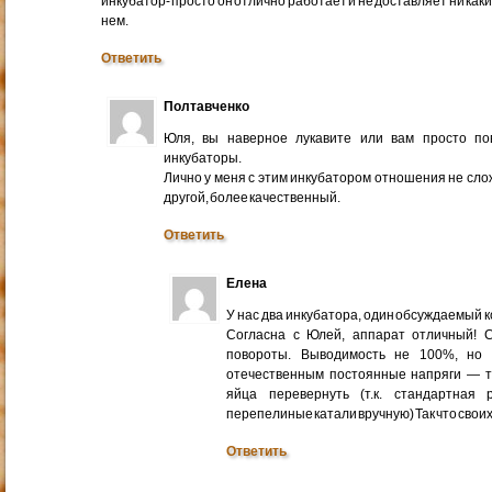
инкубатор- просто он отлично работает и не доставляет ни каки
нем.
Ответить
Полтавченко
Юля, вы наверное лукавите или вам просто по
инкубаторы.
Лично у меня с этим инкубатором отношения не сло
другой, более качественный.
Ответить
Елена
У нас два инкубатора, один обсуждаемый 
Согласна с Юлей, аппарат отличный! С
повороты. Выводимость не 100%, но
отечественным постоянные напряги — т
яйца перевернуть (т.к. стандартная
перепелиные катали вручную) Так что своих
Ответить