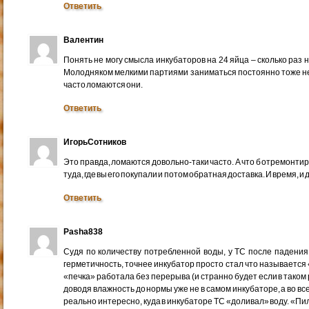
Ответить
Валентин
Понять не могу смысла инкубаторов на 24 яйца – сколько раз н
Молодняком мелкими партиями заниматься постоянно тоже не 
часто ломаются они.
Ответить
ИгорьСотников
Это правда, ломаются довольно-таки часто. А что б отремонтир
туда, где вы его покупали и потом обратная доставка. И время, и 
Ответить
Pasha838
Судя по количеству потребленной воды, у ТС после падени
герметичность, точнее инкубатор просто стал что называется
«печка» работала без перерыва (и странно будет если в таком 
доводя влажность до нормы уже не в самом инкубаторе, а во все
реально интересно, куда в инкубаторе ТС «доливал» воду. «П