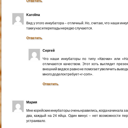
Ответить
Karolina
Вид у этого инкубатора – отличный. Но, считаю, что наши ин
таки у нас и перепады нередко случаются.
Ответить
Сергей
Что наши инкубаторы по типу «Квочки» или «На
отличаются качеством. Этот хоть выглядит презен
внешний вид все равно не помогает увеличить выводи
много доделок требует «r-com».
Ответить
Мария
Мне корейские инкубаторы очень нравились, когда начинала з
два, каждый на 24 яйца. Один минус – нет возможности пер
устраивало.