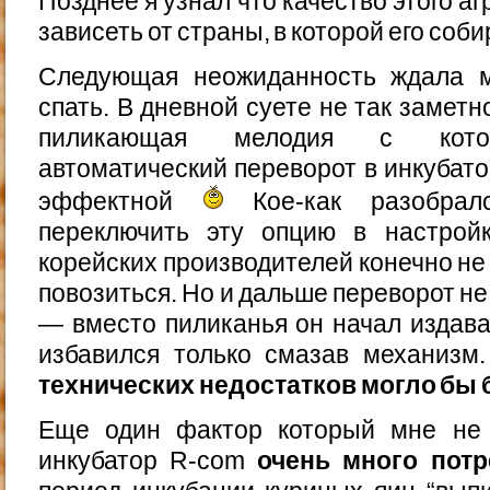
Позднее я узнал что качество этого а
зависеть от страны, в которой его соби
Следующая неожиданность ждала м
спать. В дневной суете не так заметн
пиликающая мелодия с котор
автоматический переворот в инкубат
эффектной
Кое-как разобрал
переключить эту опцию в настрой
корейских производителей конечно не
повозиться. Но и дальше переворот не
— вместо пиликанья он начал издават
избавился только смазав механизм
технических недостатков могло бы
Еще один фактор который мне не
инкубатор R-com
очень много пот