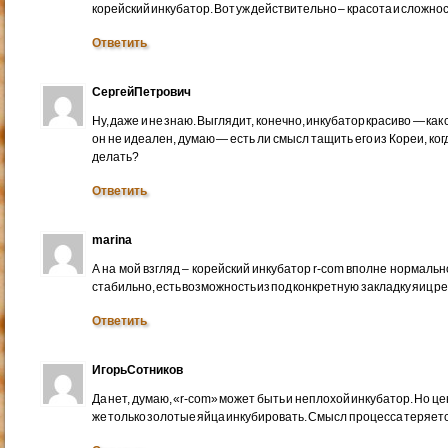
корейский инкубатор. Вот уж действительно – красота и сложност
Ответить
СергейПетрович
Ну, даже и не знаю. Выглядит, конечно, инкубатор красиво — как
он не идеален, думаю — есть ли смысл тащить его из Кореи, ког
делать?
Ответить
marina
А на мой взгляд – корейский инкубатор r-com вполне нормаль
стабильно, есть возможность из под конкретную закладку яиц р
Ответить
ИгорьСотников
Да нет, думаю, «r-com» может быть и неплохой инкубатор. Но ц
же только золотые яйца инкубировать. Смысл процесса теряетс