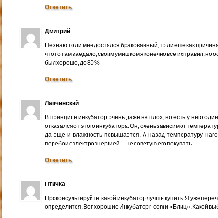
Ответить
Дмитрий
Не знаю то ли мне достался бракованный, то ли еще как причин
что то там заедало, своим умишком я конечно все исправил, но ос
был хорошо, до 80 %
Ответить
Лапчинский
В принципе инкубатор очень даже не плох, но есть у него один
отказался от этого инкубатора. Он, очень зависим от температ
да еще и влажность повышается. А назад температуру нагон
перебои с электроэнергией — не советую его покупать.
Ответить
Птичка
Проконсультируйте, какой инкубатор лучше купить. Я уже переч
определится. Вот хорошие Инкубатор r-com и «Блиц». Какой выб