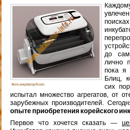
Кажд
увлече
поис
инкуб
переп
устрой
до сам
лично п
пока я
Блиц, 
Фото: инкубатор R com
сих пор
испытал множество агрегатов, от о
зарубежных производителей. Сегод
опыте приобретения корейского ин
Первое что хочется сказать —
це