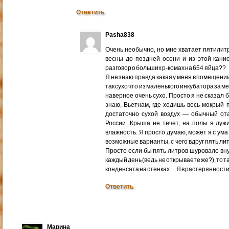
Ответить
Pasha838
Очень необычно, но мне хватает пятилитро
весны до поздней осени и из этой канис
разговор о больших р-комах на 654 яйца??
Я не знаю правда какая у меня в помещении
так сухо что из маленького инкубатора за ме
наверное очень сухо. Просто я не сказал б
знаю, Вьетнам, где ходишь весь мокрый п
достаточно сухой воздух — обычный от
России. Крыша не течет, на полы я лу
влажность. Я просто думаю, может я с ум
возможные варианты, с чего вдруг пять лит
Просто если бы пять литров шуровало внут
каждый день (ведь не открываете же?), то 
конденсата на стенках… Я в растерянности
Ответить
Марина