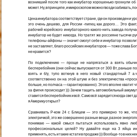
возникший после того как инкубатор хорошенько грохнули об
может. Ну, в принципе, и микроскопом можно гвозди забивать, п
Цена инкубатора соответствует стране, где он произведен и 
это очень дешево, для России -пипец как дорого… Это факт,
рабочий корейского инкубаторного какого-нить завода получ
инкубатор не будет никогда. Но тратят же россияне тысячи р
телефоны-айфоны — значит смогут себе и инкубатор позволит
не заставляет, благо российских инкубаторов — тоже слава Бог
не нравится?
По подключению — проще не напрягаться а взять обычн
бесперебойник (они сейчас выпускаются от 300 Вт, раньше п
взять и б/у, тупо воткнув в него новый стандартный 7 а.
соответственно он на этой штуке и без электричества «прос
больше, но полчаса — гарантированно). Этого вполне хватит чт
за фигня происходит ))) Зачем тащить автомобильный аккумул
ставится бесперебойник и всё. Само всё зарядится когда свет 
я Америку открыл?
Сравнивать Р-ком 24 с Блицем — это примерно то же, что
электричкой, это же совершенно разные вещи, разное энерго
понимаю — какой смысл пытаться использовать явно люби
профессиональных целей? Ну давайте еще на 3 яйца ин
применять, есть и такие кстати в продаже ))) Вообще-то в них 