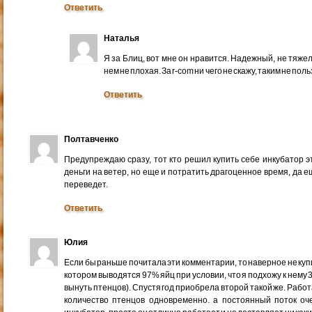
Ответить
Наталья
Я за Блиц, вот мне он нравится. Надежный, не тяже
нем не плохая. За r-com ни чего не скажу, таким не пол
Ответить
Полтавченко
Предупреждаю сразу, тот кто решил купить себе инкубатор э
деньги на ветер, но еще и потратить драгоценное время, да
переведет.
Ответить
Юлия
Если бы раньше почитала эти комментарии, то наверное не купи
котором выводятся 97% яйц при условии, что я подхожу к нему 3
вынуть птенцов). Спустя год приобрела второй такой же. Рабо
количество птенцов одновременно. а постоянный поток оче