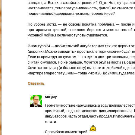
выводят, а Вы их в хозяйстве решили? О_о. Нет, ну цыплят
настраивается, температура-влажность, фигли), но смысл-то 
подменив яйцо ящерицы на не знаю, перепелиное?
По уборке лотка — не совсем понятна проблема — после ин
протираемая тряпкой, а нижняя берется и моется теплой 
кухонной мойке. После чего тупо высушивается.
Р-ком суро 24 — любительский инкубатор для тех, кто держит о
(дорогих). Можно выводить и простых (леггорн какой-нибудь), н
Если (к примеру) по гусятам — то где-то две-три закладки, пе
считай окупился. Но не раньше. Хочется окупаемости за один
Хочется пять яиц (и больше нету) вывести от любимой единс
квартире в паре с петушком — тогда Р-ком 20. До 24 яиц туда влез
Ответить
sergey
Герметичность не нарушилась, а воду доливал естеств
приличный, вода не дешевая дистиллированная.
инкубаторов, часть отдал, часть продал. И упомяну
кстати.
Спасибо за комментарий