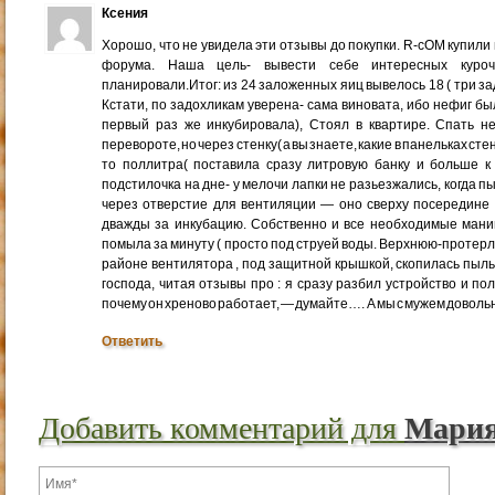
Ксения
Хорошо, что не увидела эти отзывы до покупки. R-cOM купили
форума. Наша цель- вывести себе интересных куро
планировали.Итог: из 24 заложенных яиц вывелось 18 ( три з
Кстати, по задохликам уверена- сама виновата, ибо нефиг было
первый раз же инкубировала), Стоял в квартире. Спать н
перевороте, но через стенку( а вы знаете, какие в панельках стен
то поллитра( поставила сразу литровую банку и больше к
подстилочка на дне- у мелочи лапки не разьезжались, когда 
через отверстие для вентиляции — оно сверху посередине 
дважды за инкубацию. Собственно и все необходимые мани
помыла за минуту ( просто под струей воды. Верхнюю-протерл
районе вентилятора , под защитной крышкой, скопилась пыль ( 
господа, читая отзывы про : я сразу разбил устройство и по
почему он хреново работает, — думайте…. А мы с мужем довольны
Ответить
Добавить комментарий для
Мари