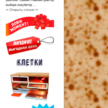
выбора инкубатор …
⇒ Открыть статью ⇐