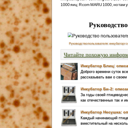
1000 яиц: R com MARU 1000, но там 
Руководство
Руководство пользователя: инкубатор r c
Читайте похожую инфор
Инкубатор Блиц: описа
Доброго времени суток вс
рассказывать вам о своем
Инкубатор Би-2: описа
За годы своей птицеводче
как отечественных так и и
Инкубатор Несушка: оп
Каждый начинающий птицев
вместительный на нескольк