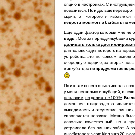
опцию в настройках. С инструкцией
повозиться. Но и дальше переворот
скрип, от которого я избавился
недостатков могло бы быть пом
Еще один фактор который мне не 
воды
. Мой за период инкубации ку
доливать только дистиллирова
для человека для которого на перво
устройства это не совсем выгодн
очередную порцию, во-вторых повыш
в инкубаторе
не предусмотрено ре
По итогам своего опыта использовани
у меня несколько инкубаций, с н
неплохим, но далеко не 100 %
.
Были 
домашнее птицеводство является
выводимость и отсутствие лишних 
справляется неважно. Можно было
довольно качественный, но я пр
устраивала без лишних забот. А 
инкубаторов: r-com king suro 20, r-c