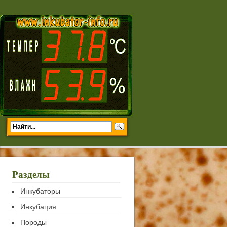
Разделы
Инкубаторы
Инкубация
Породы