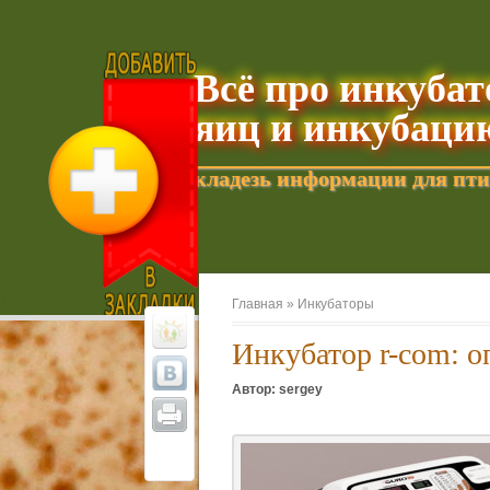
Всё про инкуба
яиц и инкубаци
кладезь информации для пти
Добавить текущую страницу в Избранное
Главная »
Инкубаторы
Инкубатор r-com: о
Автор: sergey