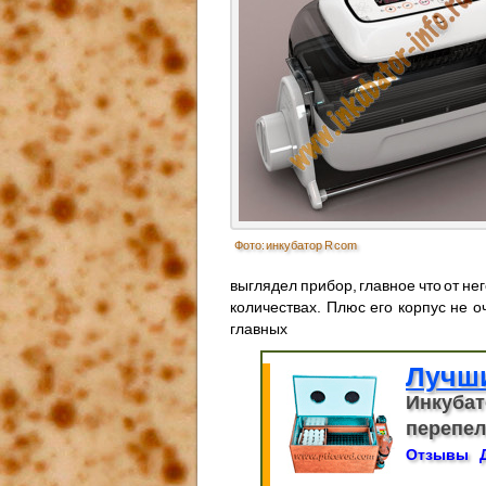
Фото: инкубатор R com
выглядел прибор, главное что от не
количествах. Плюс его корпус не о
главных
Лучш
Инкубат
перепело
Отзывы