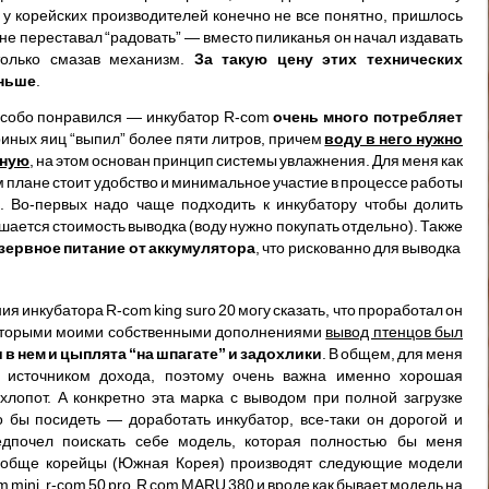
 у корейских производителей конечно не все понятно, пришлось
 не переставал “радовать” — вместо пиликанья он начал издавать
 только смазав механизм.
За такую цену этих технических
еньше
.
особо понравился — инкубатор R-com
очень много потребляет
риных яиц “выпил” более пяти литров, причем
воду в него нужно
нную
, на этом основан принцип системы увлажнения. Для меня как
м плане стоит удобство и минимальное участие в процессе работы
о. Во-первых надо чаще подходить к инкубатору чтобы долить
ается стоимость выводка (воду нужно покупать отдельно). Также
зервное питание от аккумулятора
, что рискованно для выводка
я инкубатора R-com king suro 20 могу сказать, что проработал он
екоторыми моими собственными дополнениями
вывод птенцов был
в нем и цыплята “на шпагате” и задохлики
. В общем, для меня
 источником дохода, поэтому очень важна именно хорошая
хлопот. А конкретно эта марка с выводом при полной загрузке
 бы посидеть — доработать инкубатор, все-таки он дорогой и
едпочел поискать себе модель, которая полностью бы меня
вообще корейцы (Южная Корея) производят следующие модели
om mini, r-com 50 pro, R com MARU 380 и вроде как бывает модель на