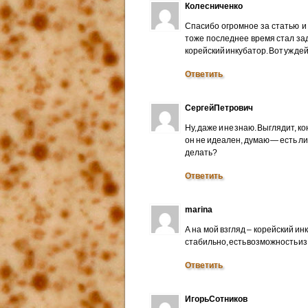
Колесниченко
Спасибо огромное за статью и
тоже последнее время стал зад
корейский инкубатор. Вот уж дей
Ответить
СергейПетрович
Ну, даже и не знаю. Выглядит, к
он не идеален, думаю — есть ли
делать?
Ответить
marina
А на мой взгляд – корейский и
стабильно, есть возможность из
Ответить
ИгорьСотников