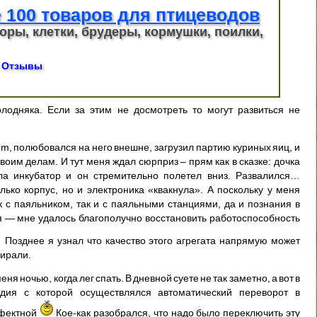
 100 товаров для птицеводов
оры, клетки, брудеры, кормушки, поилки,
Отзывы
лодняка. Если за этим не досмотреть то могут развиться не
om, полюбовался на него внешне, загрузил партию куриных яиц, и
воим делам. И тут меня ждал сюрприз – прям как в сказке: дочка
ла инкубатор и он стремительно полетел вниз. Развалился…
ко корпус, но и электроника «квакнула». А поскольку у меня
 с паяльником, так и с паяльными станциями, да и познания в
 — мне удалось благополучно восстановить работоспособность
Позднее я узнал что качество этого агрегата напрямую может
бирали.
ночью, когда лег спать. В дневной суете не так заметно, а вот в
ия с которой осуществлялся автоматический переворот в
ффектной
Кое-как разобрался, что надо было переключить эту