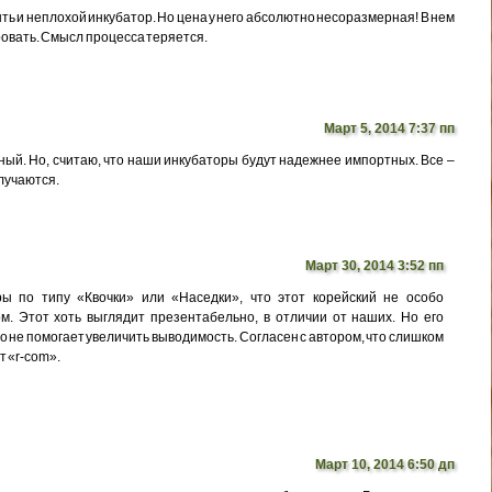
ыть и неплохой инкубатор. Но цена у него абсолютно несоразмерная! В нем
ровать. Смысл процесса теряется.
Март 5, 2014 7:37 пп
чный. Но, считаю, что наши инкубаторы будут надежнее импортных. Все –
случаются.
Март 30, 2014 3:52 пп
ы по типу «Квочки» или «Наседки», что этот корейский не особо
м. Этот хоть выглядит презентабельно, в отличии от наших. Но его
о не помогает увеличить выводимость. Согласен с автором, что слишком
т «r-com».
Март 10, 2014 6:50 дп