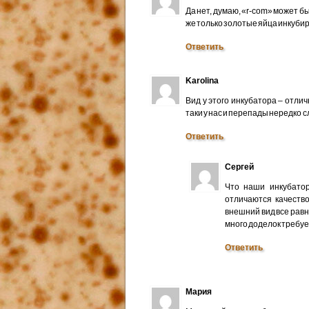
Да нет, думаю, «r-com» может б
же только золотые яйца инкуби
Ответить
Karolina
Вид у этого инкубатора – отли
таки у нас и перепады нередко 
Ответить
Сергей
Что наши инкубатор
отличаются качество
внешний вид все равн
много доделок требуе
Ответить
Мария