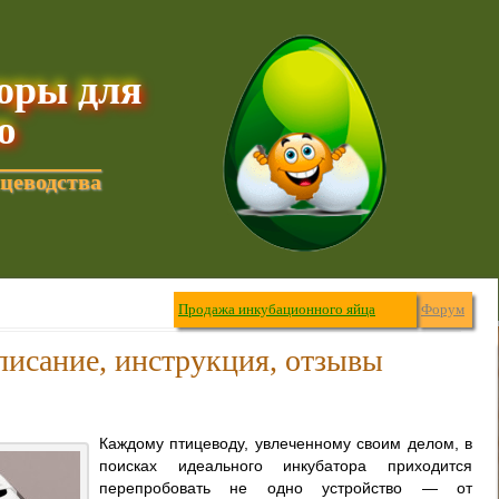
торы для
ю
цеводства
Продажа инкубационного яйца
Форум
писание, инструкция, отзывы
Каждому птицеводу, увлеченному своим делом, в
поисках идеального инкубатора приходится
перепробовать не одно устройство — от