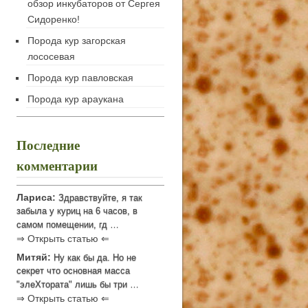
обзор инкубаторов от Сергея
Сидоренко!
Порода кур загорская
лососевая
Порода кур павловская
Порода кур араукана
Последние
комментарии
Лариса:
Здравствуйте, я так
забыла у куриц на 6 часов, в
самом помещении, гд …
⇒ Открыть статью ⇐
Митяй:
Ну как бы да. Но не
секрет что основная масса
"элеХтората" лишь бы три …
⇒ Открыть статью ⇐