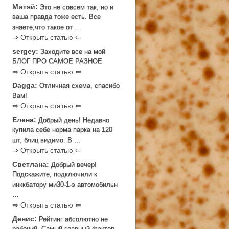
Митяй:
Это не совсем так, но и
ваша правда тоже есть. Все
знаете,что такое от …
⇒ Открыть статью ⇐
sergey:
Заходите все на мой
БЛОГ ПРО САМОЕ РАЗНОЕ
⇒ Открыть статью ⇐
Dagga:
Отличная схема, спасибо
Вам!
⇒ Открыть статью ⇐
Елена:
Добрый день! Недавно
купила себе норма парка на 120
шт, блиц видимо. В …
⇒ Открыть статью ⇐
Светлана:
Добрый вечер!
Подскажите, подключили к
инккбатору ми30-1-э автомобильн
…
⇒ Открыть статью ⇐
Денис:
Рейтинг абсолютно не
рабочий. Самый главный фактор