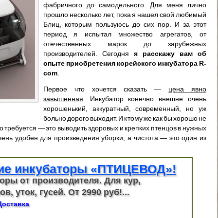
фабричного до самодельного. Для меня лично
прошло несколько лет, пока я нашел свой любимый
Блиц, которым пользуюсь до сих пор. И за этот
период я испытал множество агрегатов, от
отечественных марок до зарубежных
производителей. Сегодня
я расскажу вам об
опыте приобретения корейского инкубатора R-
com
.
Первое что хочется сказать —
цена явно
завышенная
. Инкубатор конечно внешне очень
хорошенький, аккуратный, современный, но уж
больно дорого выходит. И к тому же как бы хорошо не
го требуется — это выводить здоровых и крепких птенцов в нужных
чень удобен для произведения уборки, а чистота — это один из
ие инкубаторы «ПТИЦЕВОД»!
оры от производителя. Для кур,
в, уток, гусей. От 2990 руб!...
Доставка