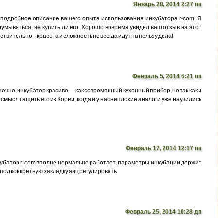
Январь 28, 2014 2:27 пп
 подробное описание вашего опыта использования инкубатора r-com. Я
умываться, не купить ли его. Хорошо вовремя увидел ваш отзыв на этот
ствительно – красота и сложность не всегда идут на пользу дела!
Февраль 5, 2014 6:21 пп
онечно, инкубатор красиво — как современный кухонный прибор, но так как и
 смысл тащить его из Кореи, когда и у нас неплохие аналоги уже научились
Февраль 17, 2014 12:17 пп
нкубатор r-com вполне нормально работает, параметры инкубации держит
 под конкретную закладку яиц регулировать
Февраль 25, 2014 10:28 дп