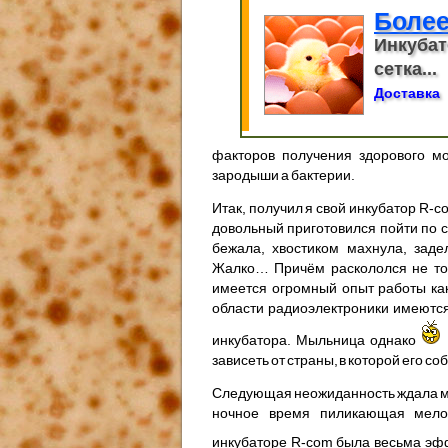
Более
Инкубат
сетка...
Доставка
факторов получения здорового мо
зародыши а бактерии.
Итак, получил я свой инкубатор R-c
довольный приготовился пойти по с
бежала, хвостиком махнула, заде
Жалко… Причём раскололся не толь
имеется огромный опыт работы как
области радиоэлектроники имеются
инкубатора. Мыльница однако
зависеть от страны, в которой его со
Следующая неожиданность ждала меня 
ночное время пиликающая мелод
инкубаторе R-com была весьма э