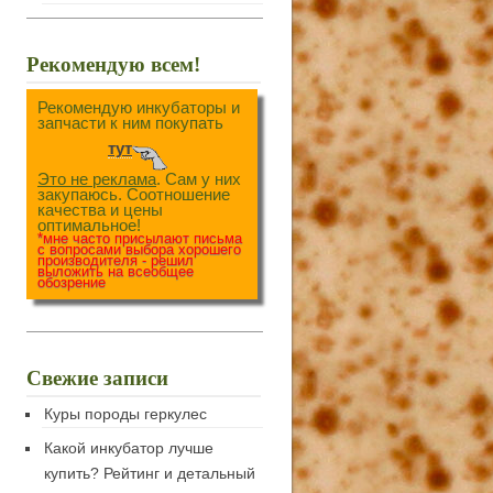
Рекомендую всем!
Рекомендую инкубаторы и
запчасти к ним покупать
тут
Это не реклама
. Сам у них
закупаюсь. Соотношение
качества и цены
оптимальное!
*мне часто присылают письма
с вопросами выбора хорошего
производителя - решил
выложить на всеобщее
обозрение
Свежие записи
Куры породы геркулес
Какой инкубатор лучше
купить? Рейтинг и детальный