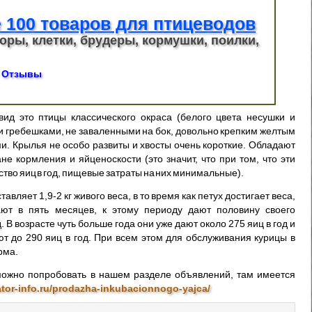
 100 товаров для птицеводов
оры, клетки, брудеры, кормушки, поилки,
Отзывы
вид это птицы классического окраса (белого цвета несушки и
и гребешками, не заваленными на бок, довольно крепким желтым
и. Крылья не особо развиты и хвосты очень короткие. Обладают
 кормления и яйценоскости (это значит, что при том, что эти
ство яиц в год, пищевые затраты на них минимальные).
вляет 1,9-2 кг живого веса, в то время как петух достигает веса,
ают в пять месяцев, к этому периоду дают половину своего
 В возрасте чуть больше года они уже дают около 275 яиц в год и
ют до 290 яиц в год. При всем этом для обслуживания курицы в
рма.
можно попробовать в нашем разделе объявлений, там имеется
tor-info.ru/prodazha-inkubacionnogo-yajca/