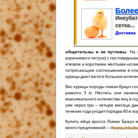
Более
Инкубат
сетка...
Доставка
общительны и не пугливы
. На 
коричневого петухи) с листовидным
клювом и короткими желтыми ногам
потрясающим соотношением в плане
курицы дают в итоге большое количе
Вес курицы породы ломан браун соста
равного 3 кг. Нестись они начин
максимального количества яиц в год.
уже через три – четыре месяца да
течение года уходит порядка 40 кг ко
Купить яйца кросса Ломан Браун 
много предложений —
//www.inkuba