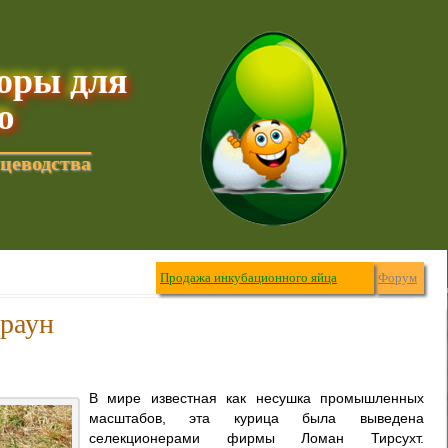
торы для
ю
цеводства
Продажа инкубационного яйца
Форум
браун
В мире известная как несушка промышленных
масштабов, эта курица была выведена
селекционерами фирмы Ломан Тирсухт.