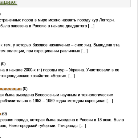
мацию:
)
страненных пород в мире можно назвать породу кур Леггорн.
 была завезена в Россию в начале двадцатого […]
 к тем, у которых базовое назначение – снос яиц. Выведена эта
тем селекции, при скрещивании различных […]
(0)
а в начале 2000-х гг.) породы кур – Украина. Участвовали в ее
птицеводческое хозяйство «Борки». […]
лососевая
(0)
вая была выведена Всесоюзным научным и технологическим
приблизительно в 1953 – 1959 годах методом скрещивая […]
я
(0)
ревняя порода, которая была выведена в России в 18 веке. Была
лово, Нижегородской губернии. Птицеводы […]