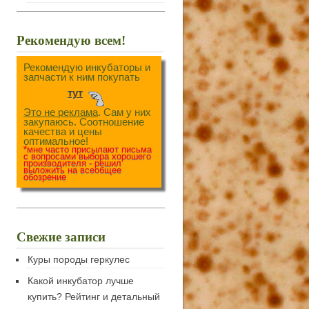
Рекомендую всем!
Рекомендую инкубаторы и
запчасти к ним покупать
тут
Это не реклама
. Сам у них
закупаюсь. Соотношение
качества и цены
оптимальное!
*мне часто присылают письма
с вопросами выбора хорошего
производителя - решил
выложить на всеобщее
обозрение
Свежие записи
Куры породы геркулес
Какой инкубатор лучше
купить? Рейтинг и детальный