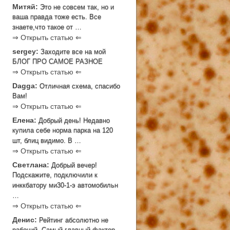
Митяй:
Это не совсем так, но и
ваша правда тоже есть. Все
знаете,что такое от …
⇒ Открыть статью ⇐
sergey:
Заходите все на мой
БЛОГ ПРО САМОЕ РАЗНОЕ
⇒ Открыть статью ⇐
Dagga:
Отличная схема, спасибо
Вам!
⇒ Открыть статью ⇐
Елена:
Добрый день! Недавно
купила себе норма парка на 120
шт, блиц видимо. В …
⇒ Открыть статью ⇐
Светлана:
Добрый вечер!
Подскажите, подключили к
инккбатору ми30-1-э автомобильн
…
⇒ Открыть статью ⇐
Денис:
Рейтинг абсолютно не
рабочий. Самый главный фактор