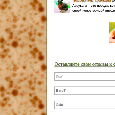
Порода кур араукана
(0
Араукана – это порода, ко
своей неповторимой внешно
Оставляйте свои отзывы к 