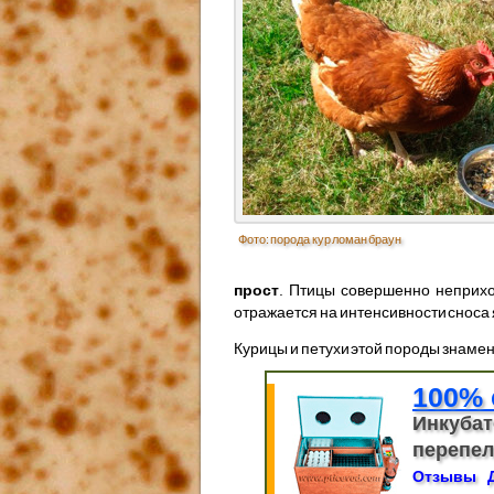
Фото: порода кур ломан браун
прост
. Птицы совершенно неприхот
отражается на интенсивности сноса 
Курицы и петухи этой породы знамен
100% 
Инкубат
перепело
Отзывы