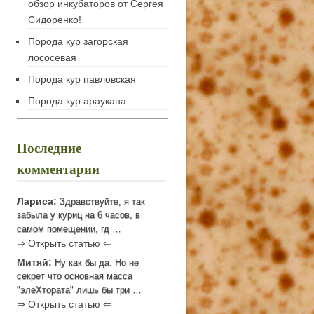
обзор инкубаторов от Сергея
Сидоренко!
Порода кур загорская
лососевая
Порода кур павловская
Порода кур араукана
Последние
комментарии
Лариса:
Здравствуйте, я так
забыла у куриц на 6 часов, в
самом помещении, гд …
⇒ Открыть статью ⇐
Митяй:
Ну как бы да. Но не
секрет что основная масса
"элеХтората" лишь бы три …
⇒ Открыть статью ⇐