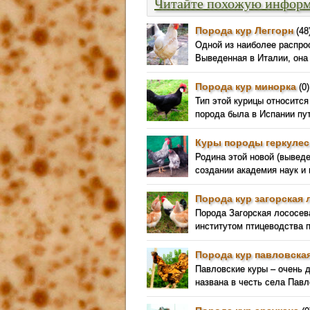
Читайте похожую инфор
Порода кур Леггорн
(48
Одной из наиболее распро
Выведенная в Италии, она
Порода кур минорка
(0)
Тип этой курицы относится
порода была в Испании пу
Куры породы геркулес
Родина этой новой (выведен
создании академия наук и 
Порода кур загорская 
Порода Загорская лососе
институтом птицеводства 
Порода кур павловска
Павловские куры – очень д
названа в честь села Пав