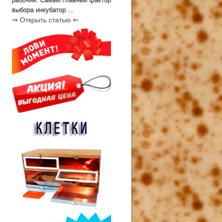
выбора инкубатор …
⇒ Открыть статью ⇐