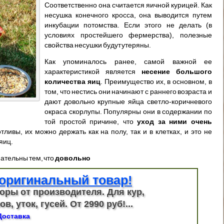
Соответственно она считается яичной курицей. Как
несушка конечного кросса, она выводится путем
инкубации потомства. Если этого не делать (в
условиях простейшего фермерства), полезные
свойства несушки будут утеряны.
Как упоминалось ранее, самой важной ее
характеристикой является
несение большого
количества яиц
. Преимущество их, в основном, в
том, что нестись они начинают с раннего возраста и
дают довольно крупные яйца светло-коричневого
окраса скорлупы. Популярны они в содержании по
той простой причине, что
уход за ними очень
ливы, их можно держать как на полу, так и в клетках, и это не
яиц.
ательны тем, что
довольно
оригинальный товар!
оры от производителя. Для кур,
в, уток, гусей. От 2990 руб!...
Доставка