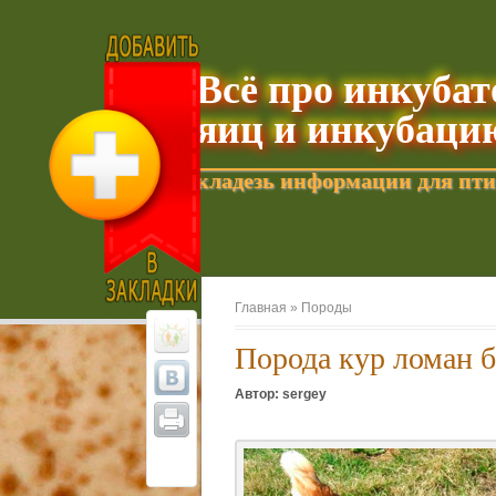
Всё про инкуба
яиц и инкубаци
кладезь информации для пти
Добавить текущую страницу в Избранное
Главная »
Породы
Порода кур ломан 
Автор: sergey