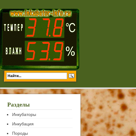
Разделы
Инкубаторы
Инкубация
Породы