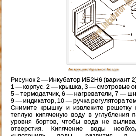
Инструкция к Идеальной Наседке
Рисунoк 2 — Инкубатор ИБ2Н6 (вариант 2
1 — корпус, 2 — крышка, 3 — смотровые о
5 – термодатчик, 6 — нагреватели, 7 — шн
9 — индикатор, 10 — ручка регулятора те
Снимите крышку и извлеките решетку 
теплую кипяченую воду в углубления 
уровня бортов, чтобы вода не вылива
отверстия. Кипячение воды необх
«цветения» воды, развития в 