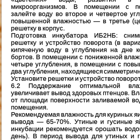
микроорганизмов. В помещении с п
залейте воду во второе и четвертое уг
повышенной влажностью — в третье (це
решетку в корпус.
Подготовка инкубатора ИБ2НБ: сним
решетку и устройство поворота (в вари
кипяченую воду в углубления на дне 
бортов. В помещении с пониженной влаж
четыре углубления, в помещении с пов
два углубления, находящиеся симметричн
Установите решетки и устройство поворот
6.2 Поддержание оптимальной вла
увеличивает вывод здoровых птенцов. Вл
от площади поверхности заливаемой во
помещения.
Рекомендуемая влажность для куриных яиц
вывода — 65-70%. Утиные и гусиные я
инкубации рекомендуется орошать водо
день). В период вывода для утиных и 