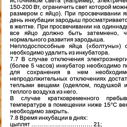
источником света (например, электрич
150-200 Вт, ограничить свет которой мож
размером с яйцо). При просвечивании 
день инкубации зародыш просматривается
в желтке. При просвечивании на одинна
все яйцо должно быть затемнено, ч
нормального развития зародыша.
Неплодоспособные яйца («болтуны») о
необходимо удалить из инкубатора.
7.7 В случае отключения электроэнерг
(более 5 часов) инкубатор необходимо п
для сохранения в нем необходим
непродолжительных отключениях достат
теплыми вещами (одеялом, подушкой и 
теплого воздуха из него.
B случае кратковременного пребы
температуре в помещении ниже 15°С ве
необходимо закрыть.
7.8 Время инкубации в днях:
цыплят ………………….……… 21;