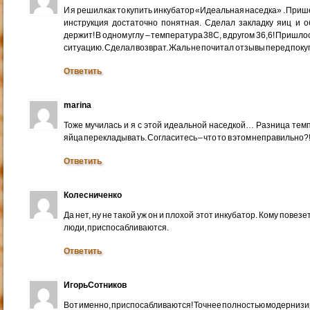
И я решил как то купить инкубатор «Идеальная наседка» . Пр
инструкция достаточно понятная. Сделал закладку яиц и о
держит! В одном углу – температура 38С, в другом 36,6! Пришло
ситуацию. Сделал возврат. Жаль не почитал отзывы перед поку
Ответить
marina
Тоже мучилась и я с этой идеальной наседкой… Разница темп
яйца перекладывать. Согласитесь – что то в этом неправильно?
Ответить
Колесниченко
Да нет, ну не такой уж он и плохой этот инкубатор. Кому пове
люди, приспосабливаются.
Ответить
ИгорьСотников
Вот именно, приспосабливаются! Точнее полностью модернизир