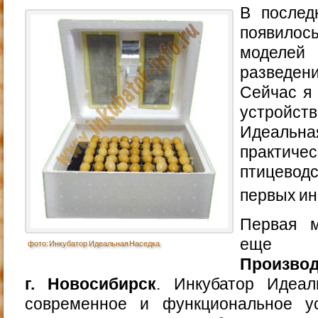
В послед
появилос
моделей
разведен
Сейчас я
устройс
Идеаль
практичес
птицевод
первых и
Первая м
еще 
фото: Инкубатор Идеальная Наседка
Производ
г. Новосибирск
. Инкубатор Идеа
современное и функциональное ус