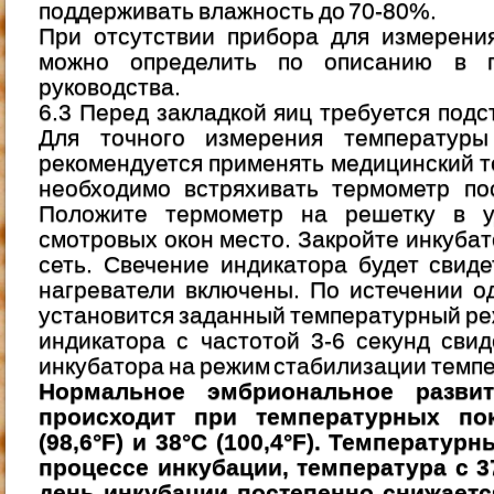
поддерживать влажность до 70-80%.
При отсутствии прибора для измерени
можно определить по описанию в 
руководства.
6.3 Перед закладкой яиц требуется подс
Для точного измерения температуры
рекомендуется применять медицинский т
необходимо встряхивать термометр по
Положите термометр на решетку в у
смотровых окон место. Закройте инкубат
сеть. Свечение индикатора будет свиде
нагреватели включены. По истечении о
установится заданный температурный ре
индикатора с частотой 3-6 секунд сви
инкубатора на режим стабилизации темп
Нормальное эмбриональное разви
происходит при температурных по
(98,6°F) и 38°С (100,4°F). Температу
процессе инкубации, температура с 37
день инкубации постепенно снижается