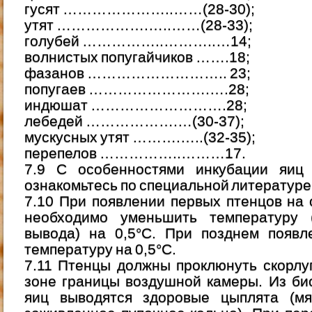
гусят …………………..……(28-30);
утят ……………….…..……(28-33);
голубей ……………..………..…14;
волнистых попугайчиков …….18;
фазанов ……………………….. 23;
попугаев …………………….….28;
индюшат ……………………….28;
лебедей ……………….…(30-37);
мускусных утят ……….…..(32-35);
перепелов ……………..………17.
7.9 С особенностями инкубации яиц
ознакомьтесь по специальной литературе
7.10 При появлении первых птенцов на
необходимо уменьшить температуру 
вывода) на 0,5°С. При позднем появл
температуру на 0,5°С.
7.11 Птенцы должны проклюнуть скорлуп
зоне границы воздушной камеры. Из би
яиц выводятся здоровые цыплята (мя