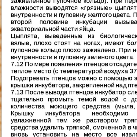
заживленное пупочное кольцо). При пе
влажности выводятся «грязные» цыплят
внутренности и пуповину желтого цвета.
второй половине инкубации вызыв
экваториальной части яйца.
Цыплята, выведенные из биологичес
вялые, плохо стоят на ногах, имеют бо
пупочное кольцо плохо заживлено. При 
внутренности и пуповину зеленого цвета.
7.12 По мере появления птенцов отсадите 
теплое место (с температурой воздуха 3
Подогревать птенцов можно с помощью 
крышки инкубатора, закрепленной над пт
7.13 После вывода птенцов инкубатор сле
тщательно промыть темой водой с д
количества моющего средства (мыла, 
Крышку инкубатора необходимо а
увлажненной тем же раствором тряп
средства удалить тряпкой, смоченной в 
вновь установить на место все извл