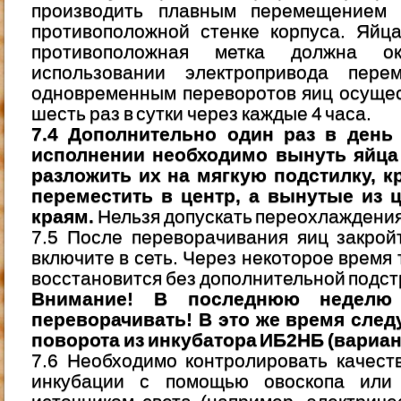
производить плавным перемещением 
противоположной стенке корпуса. Яйца
противоположная метка должна ок
использовании электропривода пере
одновременным переворотов яиц осущес
шесть раз в сутки через каждые 4 часа.
7.4 Дополнительно один раз в день
исполнении необходимо вынуть яйца 
разложить их на мягкую подстилку, к
переместить в центр, а вынутые из 
краям.
Нельзя допускать переохлаждения
7.5 После переворачивания яиц закрой
включите в сеть. Через некоторое время
восстановится без дополнительной подст
Внимание! В последнюю неделю
переворачивать! В это же время след
поворота из инкубатора ИБ2НБ (вариант
7.6 Необходимо контролировать качест
инкубации с помощью овоскопа или 