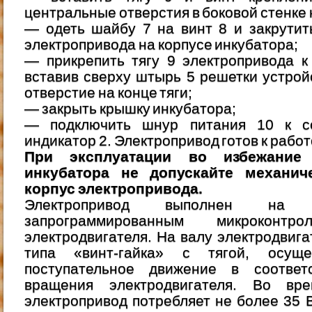
центральные отверстия в боковой стенке 
— одеть шайбу 7 на винт 8 и закрутит
электропривода на корпусе инкубатора;
— прикрепить тягу 9 электропривода к
вставив сверху штырь 5 решетки устрой
отверстие на конце тяги;
— закрыть крышку инкубатора;
— подключить шнур питания 10 к се
индикатор 2. Электропривод готов к работ
При эксплуатации во избежание 
инкубатора не допускайте механич
корпус электропривода.
Электропривод выполнен на 
запрограммированным микроконтр
электродвигателя. На валу электродвига
типа «винт-гайка» с тягой, осуще
поступательное движение в соответ
вращения электродвигателя. Во вр
электропривод потребляет не более 35 