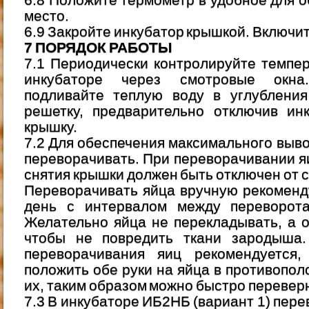
6.8 Положите термометр в удобное для о
место.
6.9 Закройте инкубатор крышкой. Включит
7 ПОРЯДОК РАБОТЫ
7.1 Периодически контролируйте темпе
инкубаторе через смотровые окна
подливайте теплую воду в углубления
решетку, предварительно отключив ин
крышку.
7.2 Для обеспечения максимального выво
переворачивать. При переворачивании я
снятия крышки должен быть отключен от с
Переворачивать яйца вручную рекоменду
день с интервалом между переворот
Желательно яйца не перекладывать, а 
чтобы не повредить ткани зародыша.
переворачивания яиц рекомендуется
положить обе руки на яйца в противопол
их, таким образом можно быстро переверн
7.3 В инкубаторе ИБ2НБ (вариант 1) пер