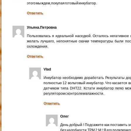
этого мы ждем, покупая готовый инкубатор.
Ответить
Ульяна.Петровна
Пользовалась я идеальной наседкой. Осталось негативное 
желать лучшего, непонятные скачки температуры были пос
охлождения.
Ответить
Vlad
Инкубатор необходимо доработать Результаты дор
полностью 12 вольтовый инкубатор. Что касается 
датчиком типа DHT22. Кстати инкубатор легко м
регулятором с контролем влажности.
Ответить
Олег
День добрый ! Подсажите как поставить э
без надобности ТРМ 2 М ! Я его подключи