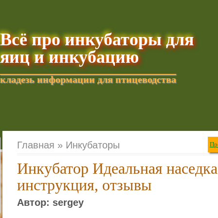
Всё про инкубаторы для
яиц и инкубацию
кладезь информации для птицеводства
Добавить текущую стра
Главная »
Инкубаторы
Пр
Инкубатор Идеальная наседка
инструкция, отзывы
Автор: sergey