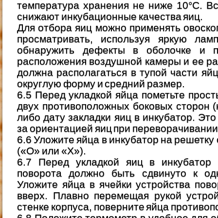
температура хранения не ниже 10°C. В
снижают инкубационные качества яиц.
Для отбора яиц можно применять овоско
просматривать, используя яркую ламп
обнаружить дефекты в оболочке и п
расположения воздушной камеры и ее р
должна располагаться в тупой части яй
округлую форму и средний размер.
6.5 Перед укладкой яйца пометьте прос
двух противоположных боковых сторон (
либо дату закладки яиц в инкубатор. Эт
за ориентацией яиц при переворачивании
6.6 Уложите яйца в инкубатор на решетку
(«О» или «Х»).
6.7 Перед укладкой яиц в инкубатор 
поворота должно быть сдвинуто к одн
Уложите яйца в ячейки устройства пов
вверх. Плавно перемещая рукой устрой
стенке корпуса, поверните яйца противоп