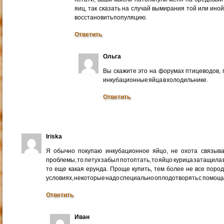
яиц, так сказать на случай вымирания той или ин
восстановить популяцию.
Ответить
Ольга
Вы скажите это на форумах птицеводов, 
инкубационные яйца в холодильнике.
Ответить
Iriska
Я обычно покупаю инкубационное яйцо, не охота связыват
проблемы, то петух забыл потоптать, то яйцо курица затащила 
то еще какая ерунда. Проще купить, тем более не все пор
условиях, некоторые надо специально оплодотворять с помощ
Ответить
Иван