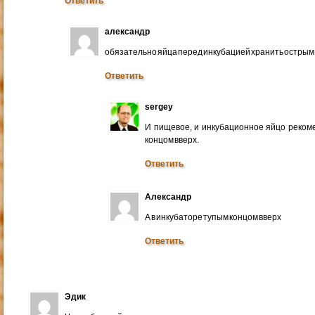
Ответить
александр
обязательно яйца перед инкубацией хранить острым 
Ответить
sergey
И пищевое, и инкубационное яйцо реком
концом вверх.
Ответить
Александр
А в инкубаторе тупым концом вверх
Ответить
Эдик