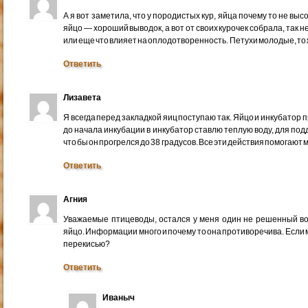
А я вот заметила, что у породистых кур, яйца почему то не вы
яйцо — хороший выводок, а вот от своих курочек собрала, так 
или еще что влияет на оплодотворенность. Петухи молодые, то
Ответить
Лизавета
Я всегда перед закладкой яиц поступаю так. Яйцо и инкубатор 
до начала инкубации в инкубатор ставлю теплую воду, для по
что бы он прогрелся до 38 градусов. Все эти действия помогают 
Ответить
Агния
Уважаемые птицеводы, остался у меня один не решенный во
яйцо. Информации много и почему то она противоречива. Если м
перекисью?
Ответить
Иваныч