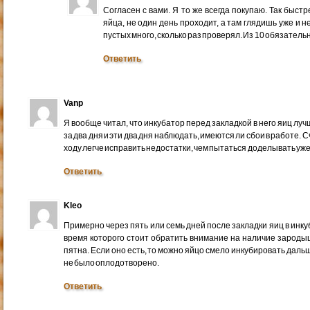
Согласен с вами. Я то же всегда покупаю. Так быст
яйца, не один день проходит, а там глядишь уже и н
пустых много, сколько раз проверял. Из 10 обязательн
Ответить
Vanp
Я вообще читал, что инкубатор перед закладкой в него яиц лу
за два дня и эти два дня наблюдать, имеются ли сбои в работе. 
ходу легче исправить недостатки, чем пытаться доделывать уже
Ответить
Kleo
Примерно через пять или семь дней после закладки яиц в инк
время которого стоит обратить внимание на наличие зароды
пятна. Если оно есть, то можно яйцо смело инкубировать дальш
не было оплодотворено.
Ответить