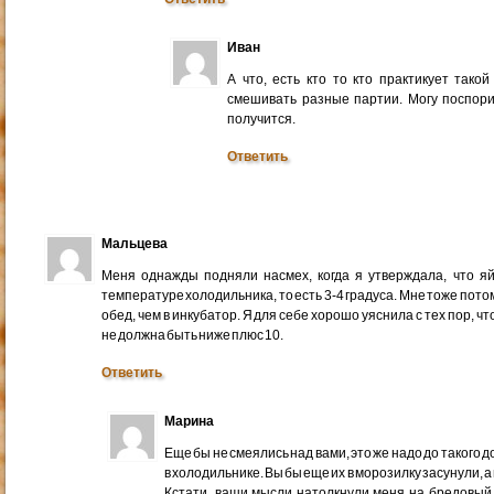
Иван
А что, есть кто то кто практикует так
смешивать разные партии. Могу поспорит
получится.
Ответить
Мальцева
Меня однажды подняли насмех, когда я утверждала, что я
температуре холодильника, то есть 3-4 градуса. Мне тоже пото
обед, чем в инкубатор. Я для себе хорошо уяснила с тех пор, 
не должна быть ниже плюс 10.
Ответить
Марина
Еще бы не смеялись над вами, это же надо до такого
в холодильнике. Вы бы еще их в морозилку засунули, 
Кстати, ваши мысли натолкнули меня на бредовый 