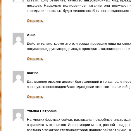
Кстати, хочу отметить, качество инкубационных яиц, прежд
несушек. Насколько полноценное питание они получают 
зародыши, настолько будет жизнеспособны новорожденные п
Ответить
Анна
Действительно, кроме этого, я всегда проверяю яйца на ово
покупаешь в другом городе и надо проверить, как они перенесли 
Ответить
marina
Да.. главное овоскоп должен быть хороший и тогда после пер
часов уже хорошо виден бластодиск, если же его нет, значит яй
Ответить
Ульяна.Петровна
На многих форумах сейчас расписаны подробные инструкции,
выращивать птенчиков. Информации много, разной – надо т
воедино. Что как раз сделано автором данного сайта отлично.