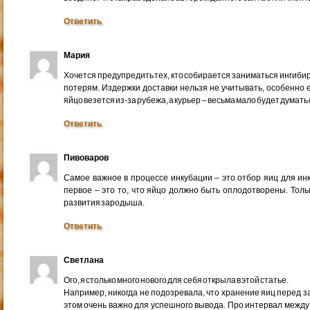
Ответить
Мария
Хочется предупредить тех, кто собирается заниматься ингибир
потерям. Издержки доставки нельзя не учитывать, особенно 
яйцо везется из-за рубежа, а курьер – весьма мало будет думат
Ответить
Пивоваров
Самое важное в процессе инкубации – это отбор яиц для ин
первое – это то, что яйцо должно быть оплодотворены. Толь
развития зародыша.
Ответить
Светлана
Ого, я столько много нового для себя открыла в этой статье.
Например, никогда не подозревала, что хранение яиц перед з
этом очень важно для успешного вывода. Про интервал между