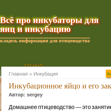
Всё про инкубаторы для
яиц и инкубацию
кладезь информации для птицеводства
Добавить текущую стра
Главная »
Инкубация
Пр
Инкубационное яйцо и его за
Автор: sergey
Домашнее птицеводство — это занятие