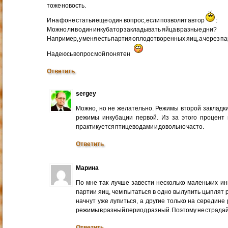
тоже новость.
И на фоне статьи еще один вопрос, если позволит автор
:
Можно ли в один инкубатор закладывать яйца в разные дни?
Например, у меня есть партия оплодотворенных яиц, а через п
Надеюсь вопрос мой понятен
Ответить
sergey
Можно, но не желательно. Режимы второй закладк
режимы инкубации первой. Из за этого процент
практикуется птицеводами и довольно часто.
Ответить
Марина
По мне так лучше завести несколько маленьких ин
партии яиц, чем пытаться в одно вылупить цыплят 
начнут уже лупиться, а другие только на середине
режимы в разный период разный. Поэтому не страдай
Ответить