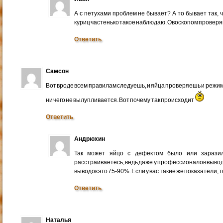
А с петухами проблем не бывает? А то бывает так, 
куриц частенько такое наблюдаю. Овоскопом проверяю
Ответить
Самсон
Вот вроде всем правилам следуешь, и яйца проверяешь и режим 
ни чего не вылупливается. Вот почему так происходит
Ответить
Андрюхин
Так может яйцо с дефектом было или зарази
расстраиваетесь, ведь даже у профессионалов выводо
выводок это 75-90%. Если у вас такие же показатели, т
Ответить
Наталья