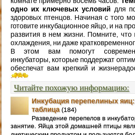
комнате примерно восемь часов.
Тем
одно их ключевых условий
для по
здоровых птенцов. Начиная с того мо
готовите инкубационное яйцо, и на пр
развития в нем жизни. Помните, что 
охлаждения, ни даже кратковременног
В этом вам помогут современн
инкубаторы, которые поддержат опти
обеспечат вам крепкий и жизнерадо
Читайте похожую информацию:
Инкубация перепелиных яиц:
таблица
(184)
Разведение перепелов в инкубато
занятие. Яйца этой домашней птицы яв
диетическим продуктом и пользуются бо