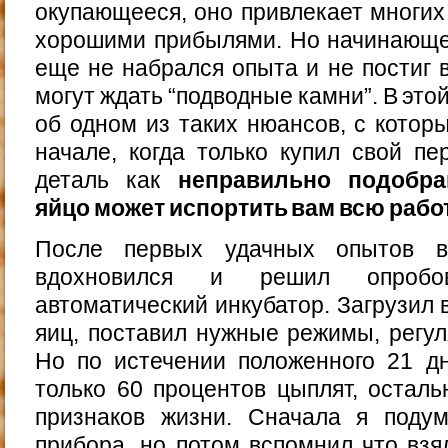
окупающееся, оно привлекает многих
хорошими прибылями. Но начинающег
еще не набрался опыта и не постиг в
могут ждать “подводные камни”. В это
об одном из таких нюансов, с котор
начале, когда только купил свой пе
деталь как
неправильно подобра
яйцо может испортить вам всю рабо
После первых удачных опытов в
вдохновился и решил опробо
автоматический инкубатор. Загрузил 
яиц, поставил нужные режимы, регул
Но по истечении положенного 21 д
только 60 процентов цыплят, остал
признаков жизни. Сначала я поду
прибора, но потом вспомнил что взя