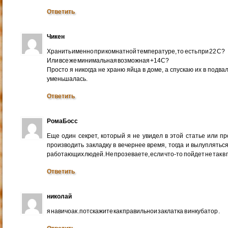
Ответить
Чикен
Хранить именно при комнатной температуре, то есть при 22 С?
Или все же минимальная возможная +14С?
Просто я никогда не храню яйца в доме, а спускаю их в подва
уменьшалась.
Ответить
РомаБосс
Еще один секрет, который я не увидел в этой статье или пр
производить закладку в вечернее время, тогда и вылуплятьс
работающих людей. Не прозеваете, если что-то пойдет не так в
Ответить
николай
я навичоак .потскажите как правильнои заклатка в инкубатор .